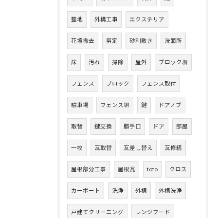
整地
外構工事
エクステリア
花壇撤去
剪定
砂利敷き
洗面所
床
汚れ
掃除
屋外
ブロック塀
フェンス
ブロック
フェンス取付
駐車場
フェンス塀
鍵
ドアノブ
取替
鍵交換
勝手口
ドア
部屋
一枚
瓦取替
瓦差し替え
瓦修繕
屋根部分工事
屋根瓦
toto
クロス
カーポート
洗浄
外構
外構洗浄
戸建てクリーニング
レンジフード