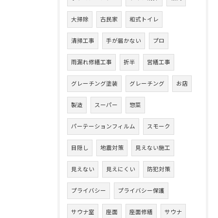
大掃除
古民家
和式トイレ
清掃工事
手が届かない
プロ
雨漏れ修繕工事
折半
営繕工事
グレーチング塗装
グレーチング
お店
製造
スーパー
惣菜
パーテーションフィルム
スモーク
目隠し
地震対策
見えない施工
見えない
見えにくい
防犯対策
プライバシー
プライバシー保護
サウナ室
座面
座面修繕
サウナ