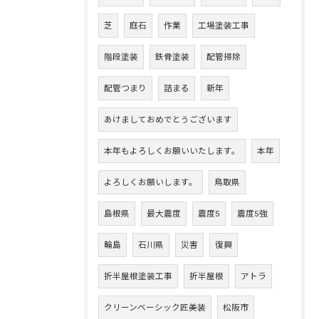
芝
庭石
作業
工場塗装工事
階段塗装
鉄骨塗装
配管掃除
配管つまり
詰まる
新年
あけましておめでとうございます
本年もよろしくお願いいたします。
本年
よろしくお願いします。
鳥取県
島根県
最大震度
震度5
震度5強
輪島
石川県
災害
復興
折半屋根塗装工事
折半屋根
アトラ
クリーンベーシック匠美装
松阪市