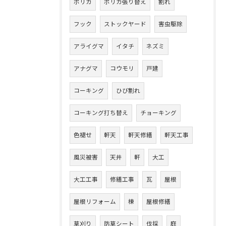
ポリカ
ポリカ張り替え
割れ
フック
ストックヤード
害虫駆除
アライグマ
イタチ
ネズミ
アナグマ
コウモリ
戸建
コーキング
ひび割れ
コーキング打ち替え
チョーキング
色褪せ
軒天
軒天修繕
軒天工事
風災被害
天井
軒
大工
大工工事
修繕工事
瓦
屋根
屋根リフォーム
棟
屋根修繕
草刈り
防草シート
伐採
庭