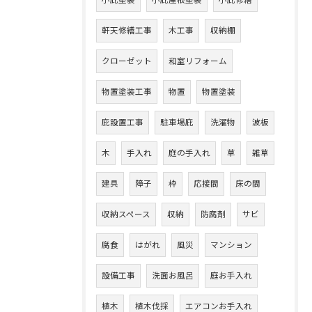
小庇塗装
小庇屋根塗装
小庇修繕
軒天修繕工事
木工事
収納棚
クローゼット
和室リフォーム
物置塗装工事
物置
物置塗装
庇設置工事
駐車場庇
洗濯物
波板
木
手入れ
庭の手入れ
草
雑草
建具
障子
枠
応接間
床の間
収納スペース
収納
防腐剤
サビ
腐食
はがれ
風災
マンション
設備工事
洗面お風呂
庭お手入れ
植木
植木伐採
エアコンお手入れ