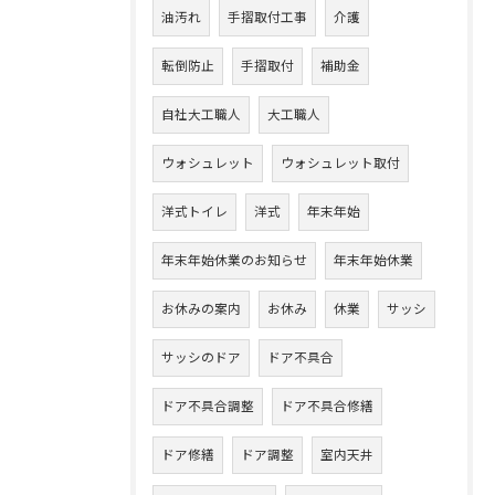
油汚れ
手摺取付工事
介護
転倒防止
手摺取付
補助金
自社大工職人
大工職人
ウォシュレット
ウォシュレット取付
洋式トイレ
洋式
年末年始
年末年始休業のお知らせ
年末年始休業
お休みの案内
お休み
休業
サッシ
サッシのドア
ドア不具合
ドア不具合調整
ドア不具合修繕
ドア修繕
ドア調整
室内天井