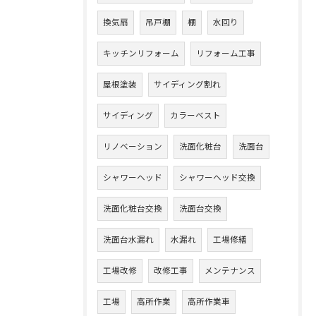
換気扇
吊戸棚
棚
水回り
キッチンリフォーム
リフォーム工事
屋根塗装
サイディング割れ
サイディング
カラーベスト
リノベーション
洗面化粧台
洗面台
シャワーヘッド
シャワーヘッド交換
洗面化粧台交換
洗面台交換
洗面台水漏れ
水漏れ
工場修繕
工場改修
改修工事
メンテナンス
工場
高所作業
高所作業車