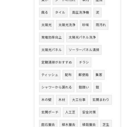
臭い
シートの汚れ
車内
座席
腐る
タイル
高圧洗浄機
泥
太陽光
太陽光洗浄
砂埃
雨汚れ
発電効率向上
太陽光パネル洗浄
太陽光パネル
ソーラーパネル清掃
定期清掃がおすすめ
チラシ
ティッシュ
配布
郵便局
集客
シャワーから漏れる
鎧囲い
鎧
木の壁
木材
大工仕事
玄関まわり
玄関ポーチ
人工芝
安全対策
庭石撤去
植木撤去
植栽撤去
芝生