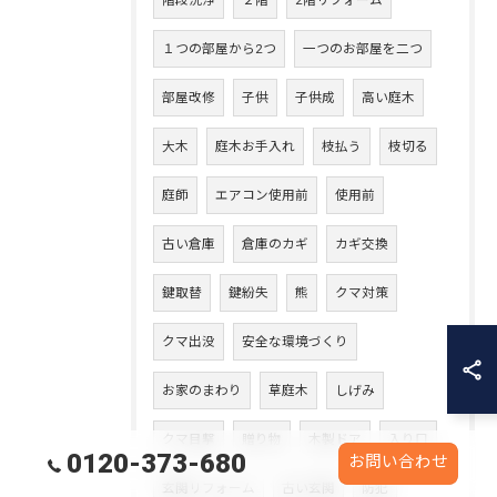
階段洗浄
２階
2階リフォーム
１つの部屋から2つ
一つのお部屋を二つ
部屋改修
子供
子供成
高い庭木
大木
庭木お手入れ
枝払う
枝切る
庭師
エアコン使用前
使用前
古い倉庫
倉庫のカギ
カギ交換
鍵取替
鍵紛失
熊
クマ対策
クマ出没
安全な環境づくり
お家のまわり
草庭木
しげみ
クマ目撃
贈り物
木製ドア
入り口
0120-373-680
お問い合わせ
玄関リフォーム
古い玄関
防犯