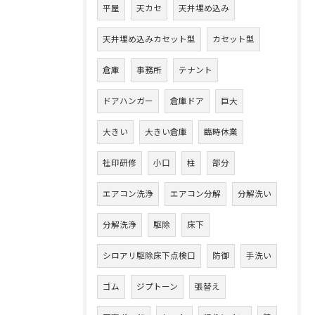
平屋
天カセ
天井埋め込み
天井埋め込みカセット型
カセット型
倉庫
事務所
テナント
ドアハンガー
倉庫ドア
巨大
大きい
大きい倉庫
臨時休業
社印研修
小口
柱
部分
エアコン洗浄
エアコン分解
分解洗い
分解洗浄
駆除
床下
シロアリ駆除床下点検口
防御
手洗い
ゴム
ジプトーン
張替え