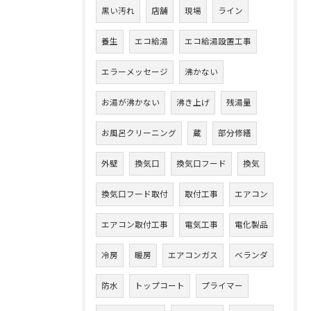
黒い汚れ
店舗
現場
ライン
養生
エコ給湯
エコ給湯設置工事
エラーメッセージ
沸かない
お湯が沸かない
沸き上げ
残湯量
お風呂クリーニング
蔵
部分修繕
外壁
換気口
換気口フード
換気
換気口フード取付
取付工事
エアコン
エアコン取付工事
電気工事
電化製品
冷房
暖房
エアコンガス
ベランダ
防水
トップコート
プライマー