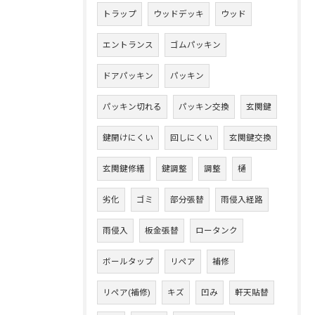
トラップ
ウッドデッキ
ウッド
エントランス
ゴムパッキン
ドアパッキン
パッキン
パッキン切れる
パッキン交換
玄関鍵
鍵開けにくい
回しにくい
玄関鍵交換
玄関鍵修繕
鍵調整
調整
樋
劣化
ゴミ
部分張替
雨侵入経路
雨侵入
板金張替
ロータンク
ボールタップ
リペア
補修
リペア(補修)
キズ
凹み
軒天貼替