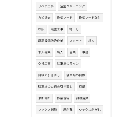
リペア工事
浴室クリーニング
カビ除去
換気フード
換気フード取付
松阪
設置工事
物干し
厨房設備洗浄作業
スタート
求人
求人募集
職人
営業
事務
交換工事
駐車場のライン
白線の引き直し
駐車場の白線
駐車場の白線の引き直し
京都
京都御所
作業現場
剥離清掃
ワックス剥離
床剥離
ワックス剥がれ