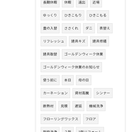
長期休暇
休暇
遠出
近場
ゆっくり
ひきこもり
ひきこもる
畳の入替
ささくれ
ダニ
表替え
リフレッシュ
建具キズ
建具修繕
建具取替
ゴールデンウィーク休業
ゴールデンウィーク休業のお知らせ
使う前に
本日
母の日
カーネーション
資材高騰
シンナー
断熱材
見積
遅延
機械洗浄
フローリングワックス
フロア