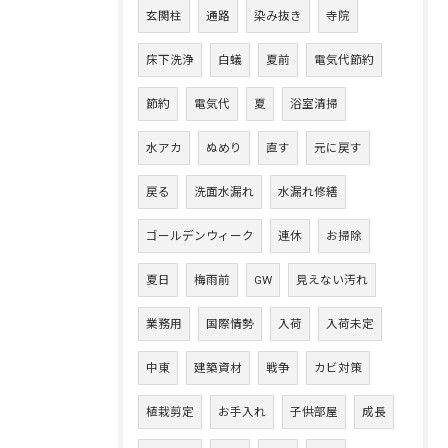
玄関柱
通路
染み抜き
寺院
床下洗浄
白蟻
夏前
電気代節約
節約
電気代
夏
浴室清掃
水アカ
ぬめり
直す
元に戻す
戻る
洗面水漏れ
水漏れ修繕
ゴールデンウィーク
連休
お掃除
夏日
梅雨前
GW
見えない汚れ
業務用
国際情勢
入荷
入荷未定
中東
建築資材
戦争
カビ対策
植栽剪定
お手入れ
子供部屋
成長