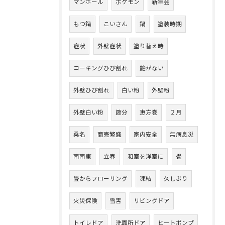
マンホール
ポケモン
新年会
もつ鍋
こいさん
鍋
塗装時期
症状
外壁症状
塗り替え時
コーキングひび割れ
艶がない
外壁ひび割れ
白い粉
外壁粉
外壁白い粉
節分
恵方巻
２月
桑名
商売繁盛
家内安全
無病息災
南南東
立春
和室を洋室に
畳
畳からフローリング
凍結
久しぶり
火災保険
雪害
リビングドア
トイレドア
洗面所ドア
ヒートポンプ