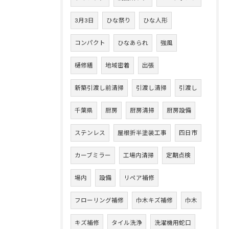
3月3日
ひな祭り
ひな人形
コンパクト
ひなあられ
強風
樋修繕
地域密着
出張
新築引渡し前清掃
引渡し清掃
引渡し
千葉県
厨房
厨房清掃
厨房設備
ステンレス
屋根折半塗装工事
四日市
カーブミラー
工場内清掃
定期点検
場内
設備
リペア補修
フローリング補修
巾木キズ補修
巾木
キズ補修
タイル洗浄
洗濯機用蛇口