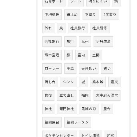
石膏ボード
シート
滑りにくい
錆
下地処理
錆止め
下塗り
2度塗り
外れ
風
社員旅行
社員研修
会社旅行
旅行
九州
伊丹空港
熊本空港
旅
室内
土間
ローラー
平型
天井低い
狭い
流し台
シンク
城
熊本城
震災
修復
立て直し
福岡
太宰府天満宮
神社
竈門神社
鬼滅の刃
屋台
福岡屋台
福岡ラーメン
ポケモンセンター
トイレ清掃
和式