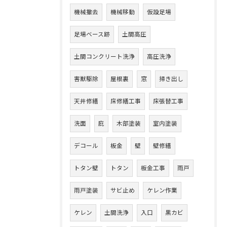
機械撤去
機械移動
仮設足場
足場ベース跡
土間高圧
土間コンクリート洗浄
高圧洗浄
害獣駆除
屋根裏
窓
掃き出し
天井修繕
床修繕工事
床張替工事
洗面
庇
木部塗装
室内塗装
デコール
板金
壁
壁修繕
トタン壁
トタン
板金工事
雨戸
雨戸塗装
サビ止め
ケレン作業
ケレン
土間洗浄
入口
黒カビ