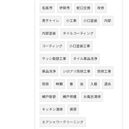
名張市
伊賀市
蛇口交換
改修
男子トイレ
小工事
小口塗装
内部
内部塗装
タイルコーティング
コーティング
小口塗装工事
サッシ取替工事
タイル薬品洗浄
薬品洗浄
シロアリ防除工事
防除工事
防除
時期
春
虫
入居
退去
網戸張替
網戸修繕
お風呂清掃
キッチン清掃
賃貸
エアシャワークリーニング