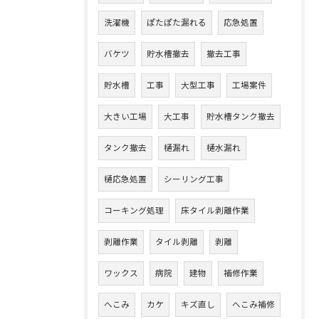
洗濯機
ぽたぽた漏れる
応急処置
バケツ
貯水槽撤去
撤去工事
貯水槽
工事
大型工事
工場案件
大きい工場
大工事
貯水槽タンク撤去
タンク撤去
樋漏れ
樋水漏れ
樋応急処置
シーリング工事
コーキング処理
床タイル剥離作業
剥離作業
タイル剥離
剥離
ワックス
病院
建物
補修作業
へこみ
カケ
キズ直し
へこみ補修