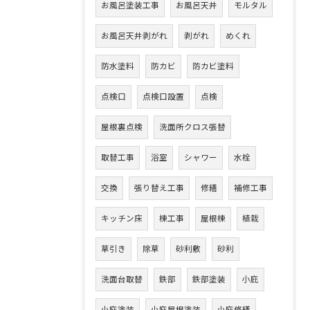
お風呂塗装工事
お風呂天井
モルタル
お風呂天井剥がれ
剥がれ
めくれ
防水塗料
防カビ
防カビ塗料
点検口
点検口設置
点検
屋根裏点検
洗面所クロス張替
取替工事
浴室
シャワー
水栓
交換
張り替え工事
修繕
補修工事
キッチン床
棟工事
屋根棟
植栽
草引き
除草
砂利敷
砂利
洗面台取替
鉄部
鉄部塗装
小庇