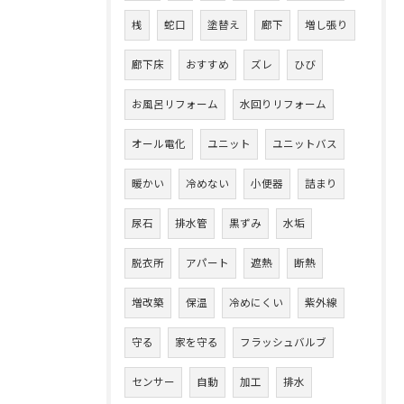
桟
蛇口
塗替え
廊下
増し張り
廊下床
おすすめ
ズレ
ひび
お風呂リフォーム
水回りリフォーム
オール電化
ユニット
ユニットバス
暖かい
冷めない
小便器
詰まり
尿石
排水管
黒ずみ
水垢
脱衣所
アパート
遮熱
断熱
増改築
保温
冷めにくい
紫外線
守る
家を守る
フラッシュバルブ
センサー
自動
加工
排水