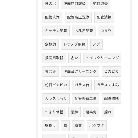
日の出
洗面蛇口取替
蛇口取替
配管洗浄
配管高圧洗浄
配管清掃
キッチン配管
お風呂配管
つまり
定期的
ドアノブ取替
ノブ
換気扇取替
古い
トイレクリーニング
黄ばみ
洗面台クリーニング
ピカピカ
蛇口ピカピカ
ガラス台
ガラスくすみ
ガラスくもり
配管修繕工事
配管修繕
つまり修繕
窓枠
建具角
擦れ
壁掛け
雪
積雪
ポケフタ