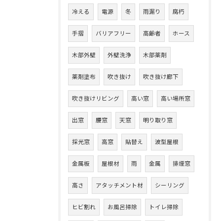
冷える
電源
冬
雨漏り
腐朽
手摺
バリアフリー
高齢者
ホース
木部外壁
外壁洗浄
木部薬剤
薬剤塗布
吹き抜け
吹き抜け廊下
吹き抜けリビング
高い窓
高い場所窓
出窓
腰窓
天窓
明り取り窓
採光窓
高窓
貼替え
波型屋根
金属板
屋根材
雨
金属
排煙窓
高さ
アタッチメント材
シーリング
ヒビ割れ
お風呂掃除
トイレ掃除