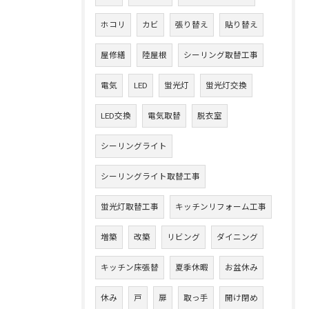
ホコリ
カビ
張り替え
貼り替え
屋修繕
陸屋根
シーリング取替工事
電気
LED
蛍光灯
蛍光灯交換
LED交換
電気取替
脱衣室
シーリングライト
シーリングライト取替工事
蛍光灯取替工事
キッチンリフォーム工事
増築
改築
リビング
ダイニング
キッチン床張替
夏季休暇
お盆休み
休み
戸
扉
取っ手
開け閉め