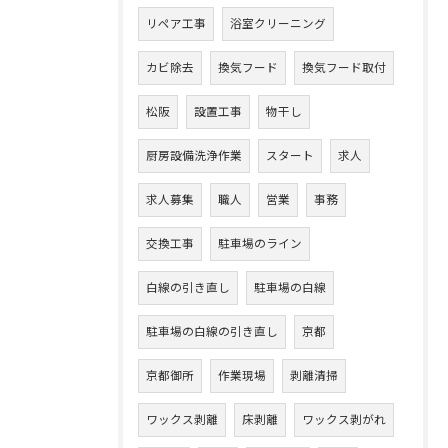
リペア工事
浴室クリーニング
カビ除去
換気フード
換気フード取付
松阪
設置工事
物干し
厨房設備洗浄作業
スタート
求人
求人募集
職人
営業
事務
交換工事
駐車場のライン
白線の引き直し
駐車場の白線
駐車場の白線の引き直し
京都
京都御所
作業現場
剥離清掃
ワックス剥離
床剥離
ワックス剥がれ