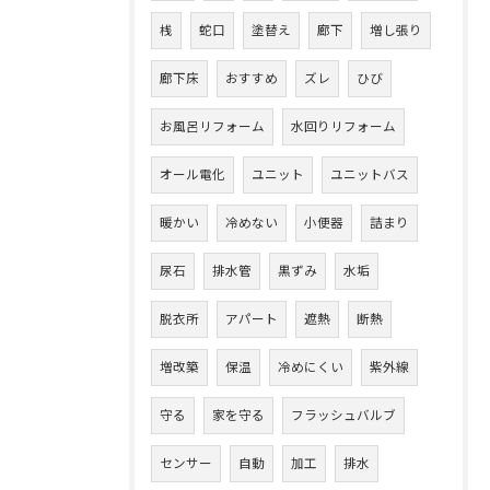
桟
蛇口
塗替え
廊下
増し張り
廊下床
おすすめ
ズレ
ひび
お風呂リフォーム
水回りリフォーム
オール電化
ユニット
ユニットバス
暖かい
冷めない
小便器
詰まり
尿石
排水管
黒ずみ
水垢
脱衣所
アパート
遮熱
断熱
増改築
保温
冷めにくい
紫外線
守る
家を守る
フラッシュバルブ
センサー
自動
加工
排水