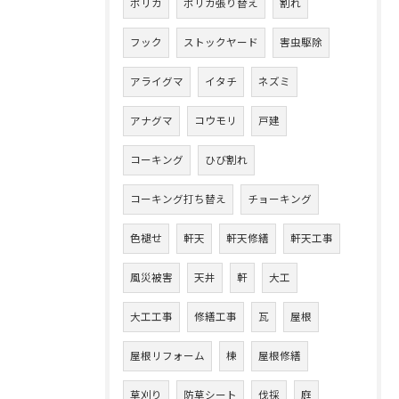
ポリカ
ポリカ張り替え
割れ
フック
ストックヤード
害虫駆除
アライグマ
イタチ
ネズミ
アナグマ
コウモリ
戸建
コーキング
ひび割れ
コーキング打ち替え
チョーキング
色褪せ
軒天
軒天修繕
軒天工事
風災被害
天井
軒
大工
大工工事
修繕工事
瓦
屋根
屋根リフォーム
棟
屋根修繕
草刈り
防草シート
伐採
庭