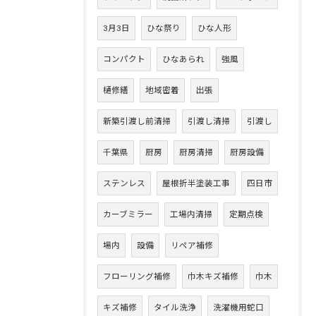
3月3日
ひな祭り
ひな人形
コンパクト
ひなあられ
強風
樋修繕
地域密着
出張
新築引渡し前清掃
引渡し清掃
引渡し
千葉県
厨房
厨房清掃
厨房設備
ステンレス
屋根折半塗装工事
四日市
カーブミラー
工場内清掃
定期点検
場内
設備
リペア補修
フローリング補修
巾木キズ補修
巾木
キズ補修
タイル洗浄
洗濯機用蛇口