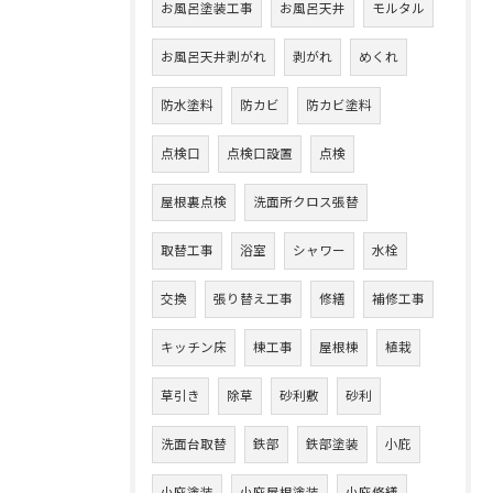
お風呂塗装工事
お風呂天井
モルタル
お風呂天井剥がれ
剥がれ
めくれ
防水塗料
防カビ
防カビ塗料
点検口
点検口設置
点検
屋根裏点検
洗面所クロス張替
取替工事
浴室
シャワー
水栓
交換
張り替え工事
修繕
補修工事
キッチン床
棟工事
屋根棟
植栽
草引き
除草
砂利敷
砂利
洗面台取替
鉄部
鉄部塗装
小庇