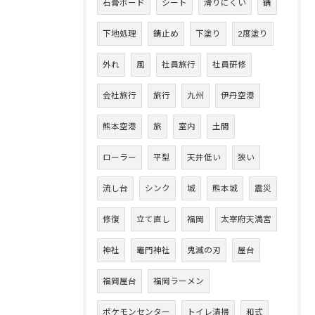
石膏ボード
シート
滑りにくい
錆
下地処理
錆止め
下塗り
2度塗り
外れ
風
社員旅行
社員研修
会社旅行
旅行
九州
伊丹空港
熊本空港
旅
室内
土間
ローラー
平型
天井低い
狭い
流し台
シンク
城
熊本城
震災
修復
立て直し
福岡
太宰府天満宮
神社
竈門神社
鬼滅の刃
屋台
福岡屋台
福岡ラーメン
ポケモンセンター
トイレ清掃
和式