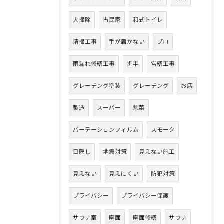
大掃除
古民家
和式トイレ
清掃工事
手が届かない
プロ
雨漏れ修繕工事
折半
営繕工事
グレーチング塗装
グレーチング
お店
製造
スーパー
惣菜
パーテーションフィルム
スモーク
目隠し
地震対策
見えない施工
見えない
見えにくい
防犯対策
プライバシー
プライバシー保護
サウナ室
座面
座面修繕
サウナ