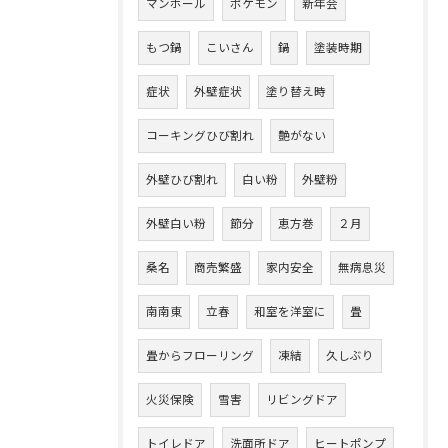
マンホール
ポケモン
新年会
もつ鍋
こいさん
鍋
塗装時期
症状
外壁症状
塗り替え時
コーキングひび割れ
艶がない
外壁ひび割れ
白い粉
外壁粉
外壁白い粉
節分
恵方巻
２月
桑名
商売繁盛
家内安全
無病息災
南南東
立春
和室を洋室に
畳
畳からフローリング
凍結
久しぶり
火災保険
雪害
リビングドア
トイレドア
洗面所ドア
ヒートポンプ