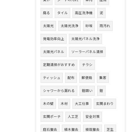
臭い
シートの汚れ
車内
座席
腐る
タイル
高圧洗浄機
泥
太陽光
太陽光洗浄
砂埃
雨汚れ
発電効率向上
太陽光パネル洗浄
太陽光パネル
ソーラーパネル清掃
定期清掃がおすすめ
チラシ
ティッシュ
配布
郵便局
集客
シャワーから漏れる
鎧囲い
鎧
木の壁
木材
大工仕事
玄関まわり
玄関ポーチ
人工芝
安全対策
庭石撤去
植木撤去
植栽撤去
芝生