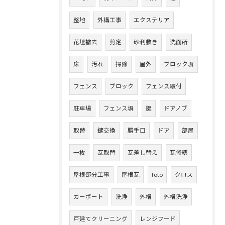
整地
外構工事
エクステリア
花壇撤去
剪定
砂利敷き
洗面所
床
汚れ
掃除
屋外
ブロック塀
フェンス
ブロック
フェンス取付
駐車場
フェンス塀
鍵
ドアノブ
取替
鍵交換
勝手口
ドア
部屋
一枚
瓦取替
瓦差し替え
瓦修繕
屋根部分工事
屋根瓦
toto
クロス
カーポート
洗浄
外構
外構洗浄
戸建てクリーニング
レンジフード