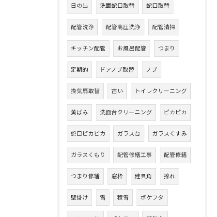
日の出
洗面蛇口取替
蛇口取替
配管洗浄
配管高圧洗浄
配管清掃
キッチン配管
お風呂配管
つまり
定期的
ドアノブ取替
ノブ
換気扇取替
古い
トイレクリーニング
黄ばみ
洗面台クリーニング
ピカピカ
蛇口ピカピカ
ガラス台
ガラスくすみ
ガラスくもり
配管修繕工事
配管修繕
つまり修繕
窓枠
建具角
擦れ
壁掛け
雪
積雪
ポケフタ