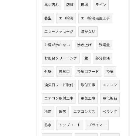
黒い汚れ
店舗
現場
ライン
養生
エコ給湯
エコ給湯設置工事
エラーメッセージ
沸かない
お湯が沸かない
沸き上げ
残湯量
お風呂クリーニング
蔵
部分修繕
外壁
換気口
換気口フード
換気
換気口フード取付
取付工事
エアコン
エアコン取付工事
電気工事
電化製品
冷房
暖房
エアコンガス
ベランダ
防水
トップコート
プライマー