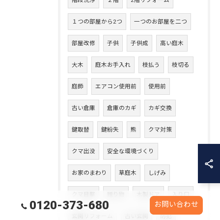
階段洗浄
２階
2階リフォーム
１つの部屋から2つ
一つのお部屋を二つ
部屋改修
子供
子供成
高い庭木
大木
庭木お手入れ
枝払う
枝切る
庭師
エアコン使用前
使用前
古い倉庫
倉庫のカギ
カギ交換
鍵取替
鍵紛失
熊
クマ対策
クマ出没
安全な環境づくり
お家のまわり
草庭木
しげみ
クマ目撃
贈り物
木製ドア
入り口
0120-373-680
お問い合わせ
玄関リフォーム
古い玄関
防犯