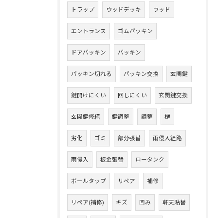
トラップ
ウッドデッキ
ウッド
エントランス
ゴムパッキン
ドアパッキン
パッキン
パッキン切れる
パッキン交換
玄関鍵
鍵開けにくい
回しにくい
玄関鍵交換
玄関鍵修繕
鍵調整
調整
樋
劣化
ゴミ
部分張替
雨侵入経路
雨侵入
板金張替
ロータンク
ボールタップ
リペア
補修
リペア(補修)
キズ
凹み
軒天貼替