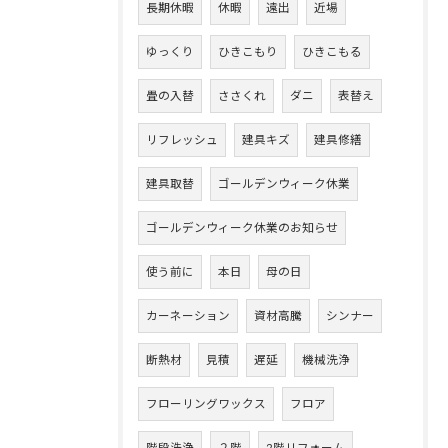
長期休暇
休暇
遠出
近場
ゆっくり
ひきこもり
ひきこもる
畳の入替
ささくれ
ダニ
表替え
リフレッシュ
建具キズ
建具修繕
建具取替
ゴールデンウィーク休業
ゴールデンウィーク休業のお知らせ
使う前に
本日
母の日
カーネーション
資材高騰
シンナー
断熱材
見積
遅延
機械洗浄
フローリングワックス
フロア