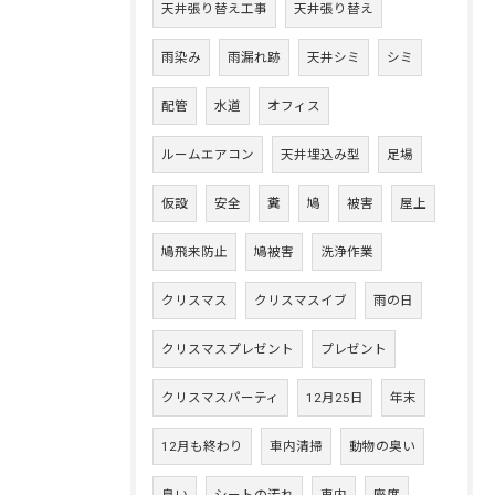
天井張り替え工事
天井張り替え
雨染み
雨漏れ跡
天井シミ
シミ
配管
水道
オフィス
ルームエアコン
天井埋込み型
足場
仮設
安全
糞
鳩
被害
屋上
鳩飛来防止
鳩被害
洗浄作業
クリスマス
クリスマスイブ
雨の日
クリスマスプレゼント
プレゼント
クリスマスパーティ
12月25日
年末
12月も終わり
車内清掃
動物の臭い