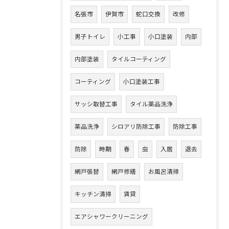
名張市
伊賀市
蛇口交換
改修
男子トイレ
小工事
小口塗装
内部
内部塗装
タイルコーティング
コーティング
小口塗装工事
サッシ取替工事
タイル薬品洗浄
薬品洗浄
シロアリ防除工事
防除工事
防除
時期
春
虫
入居
退去
網戸張替
網戸修繕
お風呂清掃
キッチン清掃
賃貸
エアシャワークリーニング