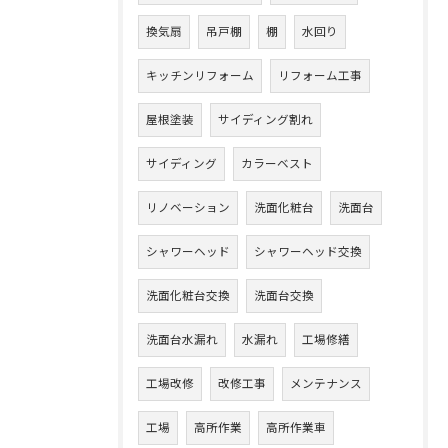
換気扇
吊戸棚
棚
水回り
キッチンリフォーム
リフォーム工事
屋根塗装
サイディング割れ
サイディング
カラーベスト
リノベーション
洗面化粧台
洗面台
シャワーヘッド
シャワーヘッド交換
洗面化粧台交換
洗面台交換
洗面台水漏れ
水漏れ
工場修繕
工場改修
改修工事
メンテナンス
工場
高所作業
高所作業車