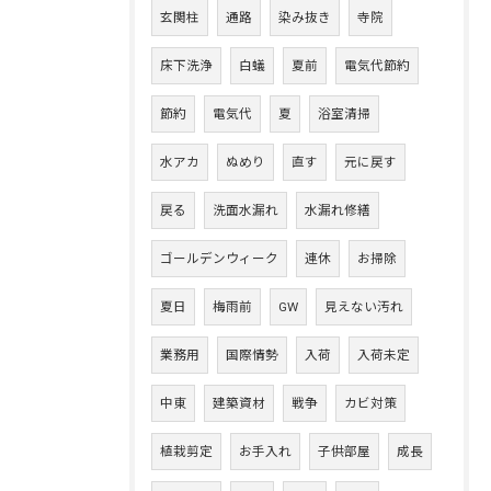
玄関柱
通路
染み抜き
寺院
床下洗浄
白蟻
夏前
電気代節約
節約
電気代
夏
浴室清掃
水アカ
ぬめり
直す
元に戻す
戻る
洗面水漏れ
水漏れ修繕
ゴールデンウィーク
連休
お掃除
夏日
梅雨前
GW
見えない汚れ
業務用
国際情勢
入荷
入荷未定
中東
建築資材
戦争
カビ対策
植栽剪定
お手入れ
子供部屋
成長