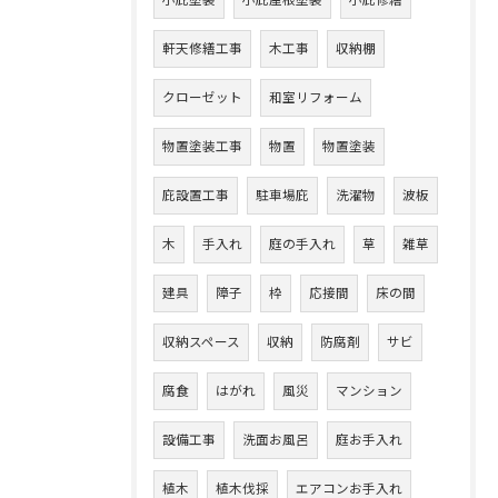
小庇塗装
小庇屋根塗装
小庇修繕
軒天修繕工事
木工事
収納棚
クローゼット
和室リフォーム
物置塗装工事
物置
物置塗装
庇設置工事
駐車場庇
洗濯物
波板
木
手入れ
庭の手入れ
草
雑草
建具
障子
枠
応接間
床の間
収納スペース
収納
防腐剤
サビ
腐食
はがれ
風災
マンション
設備工事
洗面お風呂
庭お手入れ
植木
植木伐採
エアコンお手入れ