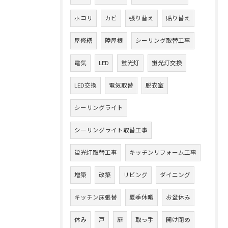
ホコリ
カビ
張り替え
貼り替え
屋修繕
陸屋根
シーリング取替工事
電気
LED
蛍光灯
蛍光灯交換
LED交換
電気取替
脱衣室
シーリングライト
シーリングライト取替工事
蛍光灯取替工事
キッチンリフォーム工事
増築
改築
リビング
ダイニング
キッチン床張替
夏季休暇
お盆休み
休み
戸
扉
取っ手
開け閉め