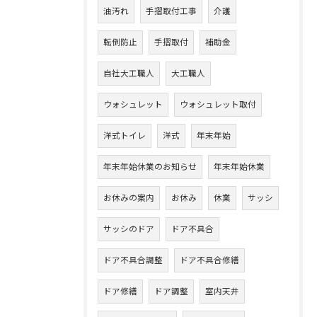
油汚れ
手摺取付工事
介護
転倒防止
手摺取付
補助金
自社大工職人
大工職人
ウォシュレット
ウォシュレット取付
洋式トイレ
洋式
年末年始
年末年始休業のお知らせ
年末年始休業
お休みの案内
お休み
休業
サッシ
サッシのドア
ドア不具合
ドア不具合調整
ドア不具合修繕
ドア修繕
ドア調整
室内天井