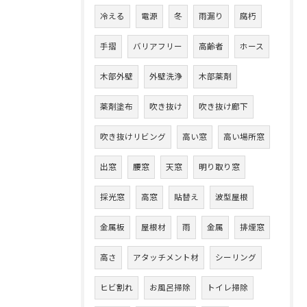
冷える
電源
冬
雨漏り
腐朽
手摺
バリアフリー
高齢者
ホース
木部外壁
外壁洗浄
木部薬剤
薬剤塗布
吹き抜け
吹き抜け廊下
吹き抜けリビング
高い窓
高い場所窓
出窓
腰窓
天窓
明り取り窓
採光窓
高窓
貼替え
波型屋根
金属板
屋根材
雨
金属
排煙窓
高さ
アタッチメント材
シーリング
ヒビ割れ
お風呂掃除
トイレ掃除