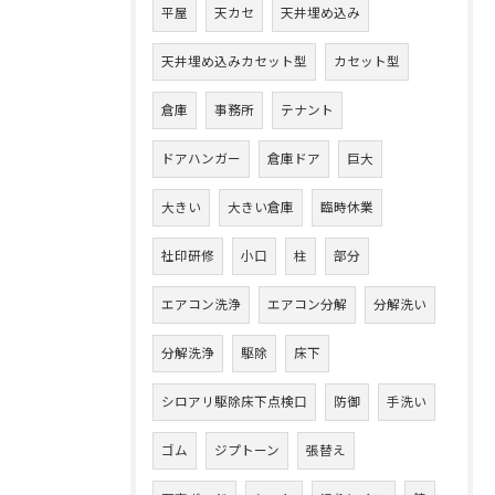
平屋
天カセ
天井埋め込み
天井埋め込みカセット型
カセット型
倉庫
事務所
テナント
ドアハンガー
倉庫ドア
巨大
大きい
大きい倉庫
臨時休業
社印研修
小口
柱
部分
エアコン洗浄
エアコン分解
分解洗い
分解洗浄
駆除
床下
シロアリ駆除床下点検口
防御
手洗い
ゴム
ジプトーン
張替え