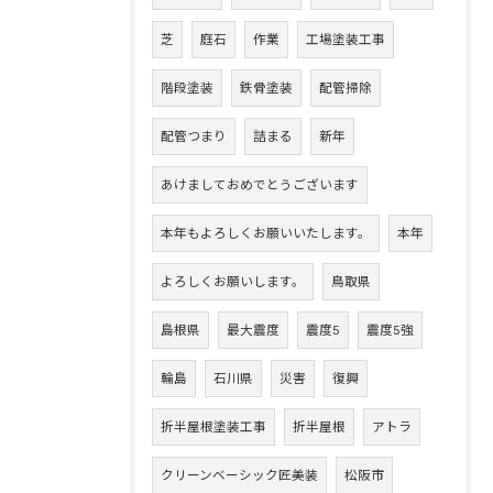
芝
庭石
作業
工場塗装工事
階段塗装
鉄骨塗装
配管掃除
配管つまり
詰まる
新年
あけましておめでとうございます
本年もよろしくお願いいたします。
本年
よろしくお願いします。
鳥取県
島根県
最大震度
震度5
震度5強
輪島
石川県
災害
復興
折半屋根塗装工事
折半屋根
アトラ
クリーンベーシック匠美装
松阪市