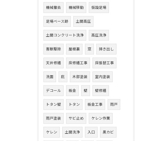
機械撤去
機械移動
仮設足場
足場ベース跡
土間高圧
土間コンクリート洗浄
高圧洗浄
害獣駆除
屋根裏
窓
掃き出し
天井修繕
床修繕工事
床張替工事
洗面
庇
木部塗装
室内塗装
デコール
板金
壁
壁修繕
トタン壁
トタン
板金工事
雨戸
雨戸塗装
サビ止め
ケレン作業
ケレン
土間洗浄
入口
黒カビ