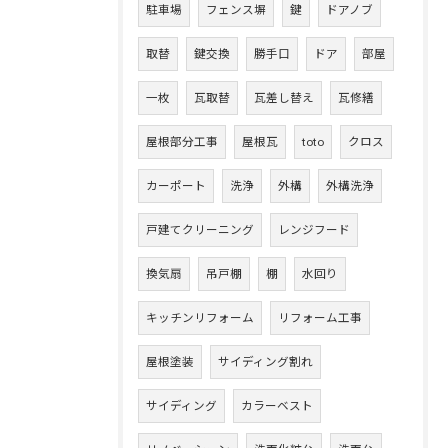
駐車場
フェンス塀
鍵
ドアノブ
取替
鍵交換
勝手口
ドア
部屋
一枚
瓦取替
瓦差し替え
瓦修繕
屋根部分工事
屋根瓦
toto
クロス
カーポート
洗浄
外構
外構洗浄
戸建てクリーニング
レンジフード
換気扇
吊戸棚
棚
水回り
キッチンリフォーム
リフォーム工事
屋根塗装
サイディング割れ
サイディング
カラーベスト