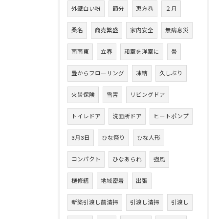
外壁白い粉
節分
恵方巻
２月
桑名
商売繁盛
家内安全
無病息災
南南東
立春
和室を洋室に
畳
畳からフローリング
凍結
久しぶり
火災保険
雪害
リビングドア
トイレドア
洗面所ドア
ヒートポンプ
3月3日
ひな祭り
ひな人形
コンパクト
ひなあられ
強風
樋修繕
地域密着
出張
新築引渡し前清掃
引渡し清掃
引渡し