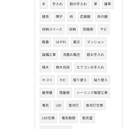
木
手入れ
庭の手入れ
草
雑草
建具
障子
枠
応接間
床の間
収納スペース
収納
防腐剤
サビ
腐食
はがれ
風災
マンション
設備工事
洗面お風呂
庭お手入れ
植木
植木伐採
エアコンお手入れ
ホコリ
カビ
張り替え
貼り替え
屋修繕
陸屋根
シーリング取替工事
電気
LED
蛍光灯
蛍光灯交換
LED交換
電気取替
脱衣室