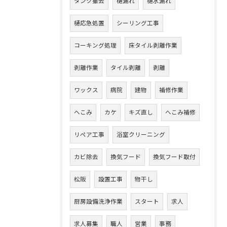
タンク撤去
樋漏れ
樋水漏れ
樋応急処置
シーリング工事
コーキング処理
床タイル剥離作業
剥離作業
タイル剥離
剥離
ワックス
病院
建物
補修作業
へこみ
カケ
キズ直し
へこみ補修
リペア工事
浴室クリーニング
カビ除去
換気フード
換気フード取付
松阪
設置工事
物干し
厨房設備洗浄作業
スタート
求人
求人募集
職人
営業
事務