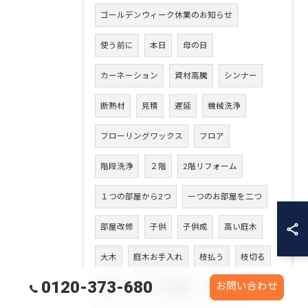
ゴールデンウィーク休業のお知らせ
使う前に
本日
母の日
カーネーション
資材高騰
シンナー
断熱材
見積
遅延
機械洗浄
フローリングワックス
フロア
階段洗浄
２階
2階リフォーム
１つの部屋から2つ
一つのお部屋を二つ
部屋改修
子供
子供成
高い庭木
大木
庭木お手入れ
枝払う
枝切る
0120-373-680
お問い合わせ
庭師
エアコン使用前
使用前