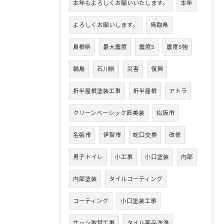
本年もよろしくお願いいたします。
本年
よろしくお願いします。
鳥取県
島根県
最大震度
震度5
震度5強
輪島
石川県
災害
復興
折半屋根塗装工事
折半屋根
アトラ
クリーンベーシック匠美装
松阪市
名張市
伊賀市
蛇口交換
改修
男子トイレ
小工事
小口塗装
内部
内部塗装
タイルコーティング
コーティング
小口塗装工事
サッシ取替工事
タイル薬品洗浄