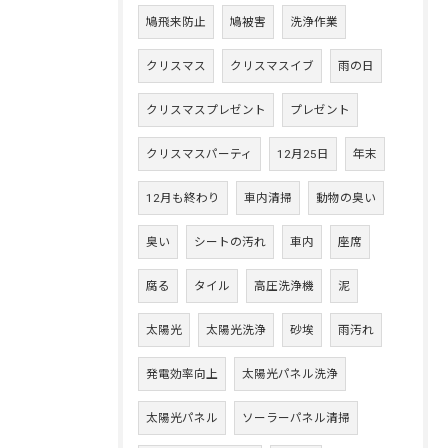
鳩飛来防止
鳩被害
洗浄作業
クリスマス
クリスマスイブ
雨の日
クリスマスプレゼント
プレゼント
クリスマスパーティ
12月25日
年末
12月も終わり
車内清掃
動物の臭い
臭い
シートの汚れ
車内
座席
腐る
タイル
高圧洗浄機
泥
太陽光
太陽光洗浄
砂埃
雨汚れ
発電効率向上
太陽光パネル洗浄
太陽光パネル
ソーラーパネル清掃