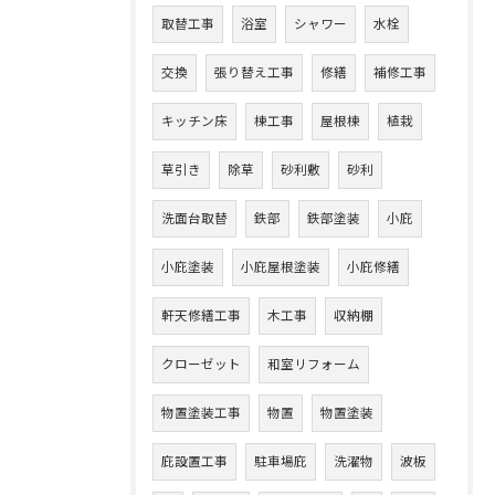
取替工事
浴室
シャワー
水栓
交換
張り替え工事
修繕
補修工事
キッチン床
棟工事
屋根棟
植栽
草引き
除草
砂利敷
砂利
洗面台取替
鉄部
鉄部塗装
小庇
小庇塗装
小庇屋根塗装
小庇修繕
軒天修繕工事
木工事
収納棚
クローゼット
和室リフォーム
物置塗装工事
物置
物置塗装
庇設置工事
駐車場庇
洗濯物
波板