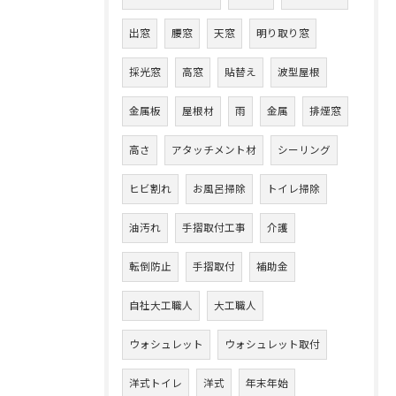
出窓
腰窓
天窓
明り取り窓
採光窓
高窓
貼替え
波型屋根
金属板
屋根材
雨
金属
排煙窓
高さ
アタッチメント材
シーリング
ヒビ割れ
お風呂掃除
トイレ掃除
油汚れ
手摺取付工事
介護
転倒防止
手摺取付
補助金
自社大工職人
大工職人
ウォシュレット
ウォシュレット取付
洋式トイレ
洋式
年末年始