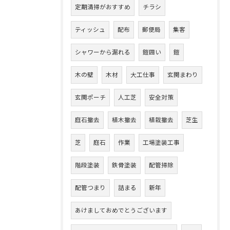
定期清掃がおすすめ
チラシ
ティッシュ
配布
郵便局
集客
シャワーから漏れる
鎧囲い
鎧
木の壁
木材
大工仕事
玄関まわり
玄関ポーチ
人工芝
安全対策
庭石撤去
植木撤去
植栽撤去
芝生
芝
庭石
作業
工場塗装工事
階段塗装
鉄骨塗装
配管掃除
配管つまり
詰まる
新年
あけましておめでとうございます