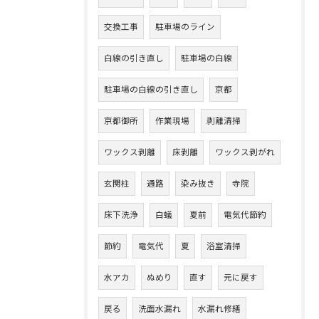
交換工事
駐車場のライン
白線の引き直し
駐車場の白線
駐車場の白線の引き直し
京都
京都御所
作業現場
剥離清掃
ワックス剥離
床剥離
ワックス剥がれ
玄関柱
通路
染み抜き
寺院
床下洗浄
白蟻
夏前
電気代節約
節約
電気代
夏
浴室清掃
水アカ
ぬめり
直す
元に戻す
戻る
洗面水漏れ
水漏れ修繕