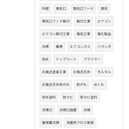
外壁
換気口
換気口フード
換気
換気口フード取付
取付工事
エアコン
エアコン取付工事
電気工事
電化製品
冷房
暖房
エアコンガス
ベランダ
防水
トップコート
プライマー
お風呂塗装工事
お風呂天井
モルタル
お風呂天井剥がれ
剥がれ
めくれ
防水塗料
防カビ
防カビ塗料
点検口
点検口設置
点検
屋根裏点検
洗面所クロス張替