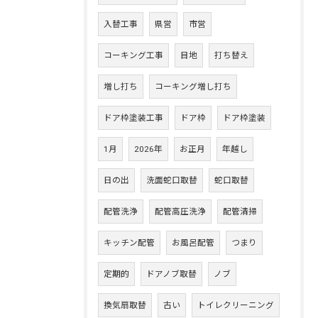
入替工事
県営
市営
コーキング工事
目地
打ち替え
増し打ち
コーキング増し打ち
ドア枠塗装工事
ドア枠
ドア枠塗装
1月
2026年
お正月
年越し
日の出
洗面蛇口取替
蛇口取替
配管洗浄
配管高圧洗浄
配管清掃
キッチン配管
お風呂配管
つまり
定期的
ドアノブ取替
ノブ
換気扇取替
古い
トイレクリーニング