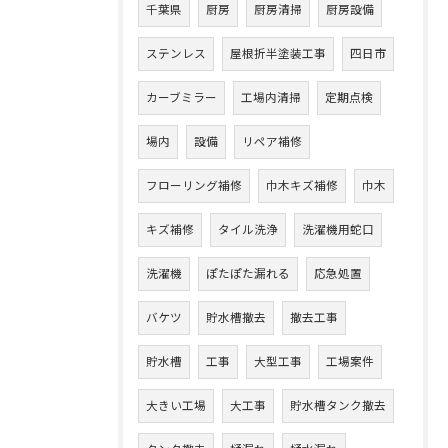
千葉県
厨房
厨房清掃
厨房設備
ステンレス
屋根折半塗装工事
四日市
カーブミラー
工場内清掃
定期点検
場内
設備
リペア補修
フローリング補修
巾木キズ補修
巾木
キズ補修
タイル洗浄
洗濯機用蛇口
洗濯機
ぽたぽた漏れる
応急処置
バケツ
貯水槽撤去
撤去工事
貯水槽
工事
大型工事
工場案件
大きい工場
大工事
貯水槽タンク撤去