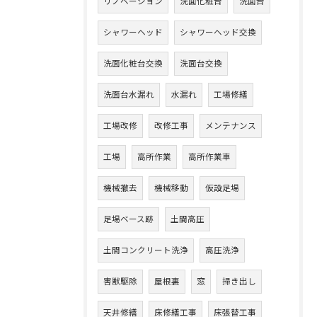
リノベーション
洗面化粧台
洗面台
シャワーヘッド
シャワーヘッド交換
洗面化粧台交換
洗面台交換
洗面台水漏れ
水漏れ
工場修繕
工場改修
改修工事
メンテナンス
工場
高所作業
高所作業車
機械撤去
機械移動
仮設足場
足場ベース跡
土間高圧
土間コンクリート洗浄
高圧洗浄
害獣駆除
屋根裏
窓
掃き出し
天井修繕
床修繕工事
床張替工事