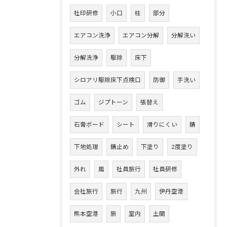
社印研修
小口
柱
部分
エアコン洗浄
エアコン分解
分解洗い
分解洗浄
駆除
床下
シロアリ駆除床下点検口
防御
手洗い
ゴム
ジプトーン
張替え
石膏ボード
シート
滑りにくい
錆
下地処理
錆止め
下塗り
2度塗り
外れ
風
社員旅行
社員研修
会社旅行
旅行
九州
伊丹空港
熊本空港
旅
室内
土間