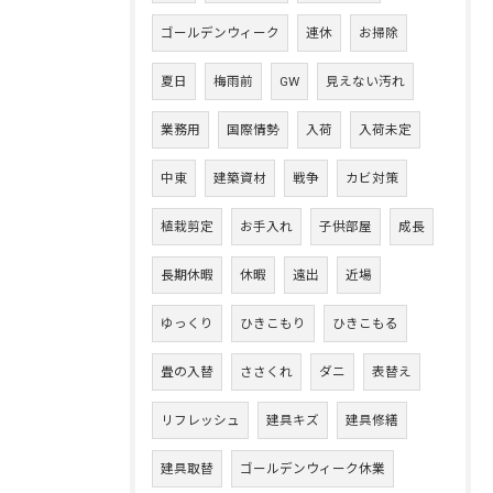
ゴールデンウィーク
連休
お掃除
夏日
梅雨前
GW
見えない汚れ
業務用
国際情勢
入荷
入荷未定
中東
建築資材
戦争
カビ対策
植栽剪定
お手入れ
子供部屋
成長
長期休暇
休暇
遠出
近場
ゆっくり
ひきこもり
ひきこもる
畳の入替
ささくれ
ダニ
表替え
リフレッシュ
建具キズ
建具修繕
建具取替
ゴールデンウィーク休業