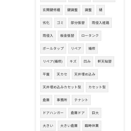
玄関鍵修繕
鍵調整
調整
樋
劣化
ゴミ
部分張替
雨侵入経路
雨侵入
板金張替
ロータンク
ボールタップ
リペア
補修
リペア(補修)
キズ
凹み
軒天貼替
平屋
天カセ
天井埋め込み
天井埋め込みカセット型
カセット型
倉庫
事務所
テナント
ドアハンガー
倉庫ドア
巨大
大きい
大きい倉庫
臨時休業