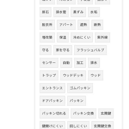
尿石
排水管
黒ずみ
水垢
脱衣所
アパート
遮熱
断熱
増改築
保温
冷めにくい
紫外線
守る
家を守る
フラッシュバルブ
センサー
自動
加工
排水
トラップ
ウッドデッキ
ウッド
エントランス
ゴムパッキン
ドアパッキン
パッキン
パッキン切れる
パッキン交換
玄関鍵
鍵開けにくい
回しにくい
玄関鍵交換