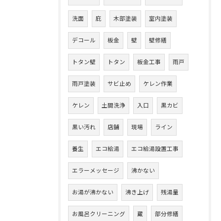
洗面
庇
木部塗装
室内塗装
デコール
板金
壁
壁修繕
トタン壁
トタン
板金工事
雨戸
雨戸塗装
サビ止め
ケレン作業
ケレン
土間洗浄
入口
黒カビ
黒い汚れ
店舗
現場
ライン
養生
エコ給湯
エコ給湯設置工事
エラーメッセージ
沸かない
お湯が沸かない
沸き上げ
残湯量
お風呂クリーニング
蔵
部分修繕