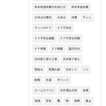
年末年始休業のお知らせ
年末年始休業
お休みの案内
お休み
休業
サッシ
サッシのドア
ドア不具合
ドア不具合調整
ドア不具合修繕
ドア修繕
ドア調整
室内天井
天井張り替え工事
天井張り替え
雨染み
雨漏れ跡
天井シミ
シミ
配管
水道
オフィス
ルームエアコン
天井埋込み型
足場
仮設
安全
糞
鳩
被害
屋上