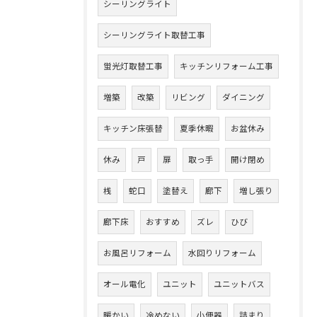
シーリングライト
シーリングライト取替工事
蛍光灯取替工事
キッチンリフォーム工事
増築
改築
リビング
ダイニング
キッチン床張替
夏季休暇
お盆休み
休み
戸
扉
取っ手
開け閉め
桟
蛇口
塗替え
廊下
増し張り
廊下床
おすすめ
ズレ
ひび
お風呂リフォーム
水回りリフォーム
オール電化
ユニット
ユニットバス
暖かい
冷めない
小便器
詰まり