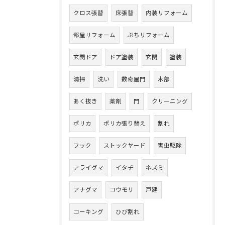
クロス張替
床張替
内装リフォーム
部屋リフォーム
ぷちリフォーム
玄関ドア
ドア塗装
玄関
塗装
清掃
洗い
数奇屋門
木部
あく抜き
薬剤
門
クリーニング
ポリカ
ポリカ張り替え
割れ
フック
ストックヤード
害虫駆除
アライグマ
イタチ
ネズミ
アナグマ
コウモリ
戸建
コーキング
ひび割れ