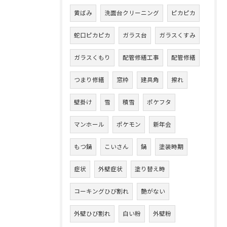
黄ばみ
洗面台クリーニング
ピカピカ
蛇口ピカピカ
ガラス台
ガラスくすみ
ガラスくもり
配管修繕工事
配管修繕
つまり修繕
窓枠
建具角
擦れ
壁掛け
雪
積雪
ポケフタ
マンホール
ポケモン
新年会
もつ鍋
こいさん
鍋
塗装時期
症状
外壁症状
塗り替え時
コーキングひび割れ
艶がない
外壁ひび割れ
白い粉
外壁粉