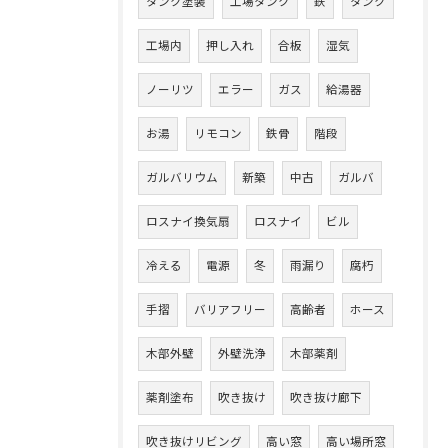
タンク塗装
工場タンク
鉄
タンク
工場内
押し入れ
合板
湿気
ノーリツ
エラー
ガス
給湯器
お湯
リモコン
鉄骨
階段
ガルバリウム
新築
中古
ガルバ
ロスナイ換気扇
ロスナイ
ビル
冷える
電源
冬
雨漏り
腐朽
手摺
バリアフリー
高齢者
ホース
木部外壁
外壁洗浄
木部薬剤
薬剤塗布
吹き抜け
吹き抜け廊下
吹き抜けリビング
高い窓
高い場所窓