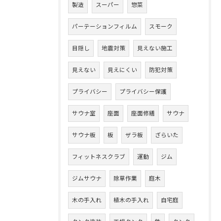
製造
スーパー
惣菜
パーテーションフィルム
スモーク
目隠し
地震対策
見えない施工
見えない
見えにくい
防犯対策
プライバシー
プライバシー保護
サウナ室
座面
座面修繕
サウナ
サウナ板
板
ザラ板
ざらいた
フィットネスクラブ
運動
ジム
ジムサウナ
除草作業
庭木
木の手入れ
植木の手入れ
自宅庭