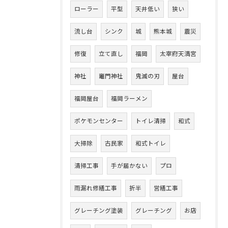
ローラー
平型
天井低い
狭い
流し台
シンク
城
熊本城
震災
修復
立て直し
福岡
太宰府天満宮
神社
竈門神社
鬼滅の刃
屋台
福岡屋台
福岡ラーメン
ポケモンセンター
トイレ清掃
和式
大掃除
古民家
和式トイレ
清掃工事
手が届かない
プロ
雨漏れ修繕工事
折半
営繕工事
グレーチング塗装
グレーチング
お店