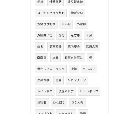
症状
外壁症状
塗り替え時
コーキングひび割れ
艶がない
外壁ひび割れ
白い粉
外壁粉
外壁白い粉
節分
恵方巻
２月
桑名
商売繁盛
家内安全
無病息災
南南東
立春
和室を洋室に
畳
畳からフローリング
凍結
久しぶり
火災保険
雪害
リビングドア
トイレドア
洗面所ドア
ヒートポンプ
3月3日
ひな祭り
ひな人形
コンパクト
ひなあられ
強風