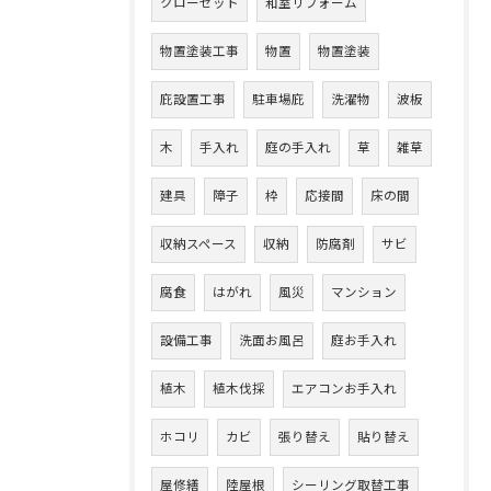
クローゼット
和室リフォーム
物置塗装工事
物置
物置塗装
庇設置工事
駐車場庇
洗濯物
波板
木
手入れ
庭の手入れ
草
雑草
建具
障子
枠
応接間
床の間
収納スペース
収納
防腐剤
サビ
腐食
はがれ
風災
マンション
設備工事
洗面お風呂
庭お手入れ
植木
植木伐採
エアコンお手入れ
ホコリ
カビ
張り替え
貼り替え
屋修繕
陸屋根
シーリング取替工事