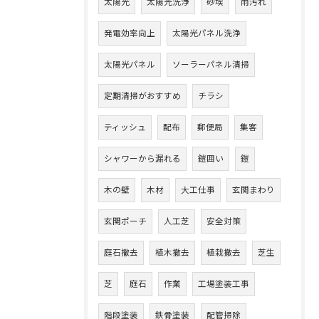
太陽光
太陽光洗浄
砂埃
雨汚れ
発電効率向上
太陽光パネル洗浄
太陽光パネル
ソーラーパネル清掃
定期清掃がおすすめ
チラシ
ティッシュ
配布
郵便局
集客
シャワーから漏れる
鎧囲い
鎧
木の壁
木材
大工仕事
玄関まわり
玄関ポーチ
人工芝
安全対策
庭石撤去
植木撤去
植栽撤去
芝生
芝
庭石
作業
工場塗装工事
階段塗装
鉄骨塗装
配管掃除