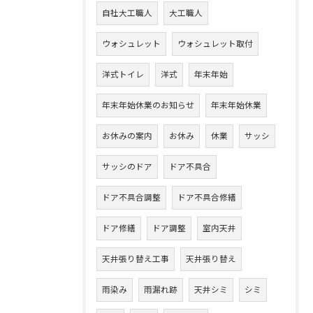
自社大工職人
大工職人
ウォシュレット
ウォシュレット取付
洋式トイレ
洋式
年末年始
年末年始休業のお知らせ
年末年始休業
お休みの案内
お休み
休業
サッシ
サッシのドア
ドア不具合
ドア不具合調整
ドア不具合修繕
ドア修繕
ドア調整
室内天井
天井張り替え工事
天井張り替え
雨染み
雨漏れ跡
天井シミ
シミ