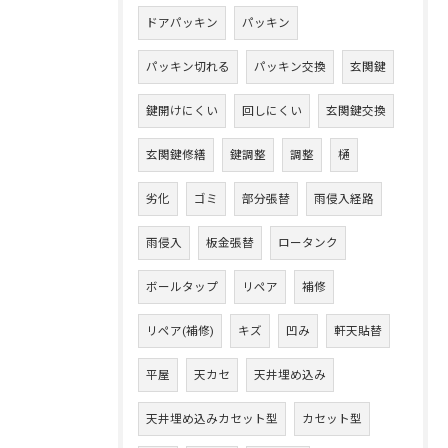
ドアパッキン
パッキン
パッキン切れる
パッキン交換
玄関鍵
鍵開けにくい
回しにくい
玄関鍵交換
玄関鍵修繕
鍵調整
調整
樋
劣化
ゴミ
部分張替
雨侵入経路
雨侵入
板金張替
ロータンク
ボールタップ
リペア
補修
リペア(補修)
キズ
凹み
軒天貼替
平屋
天カセ
天井埋め込み
天井埋め込みカセット型
カセット型