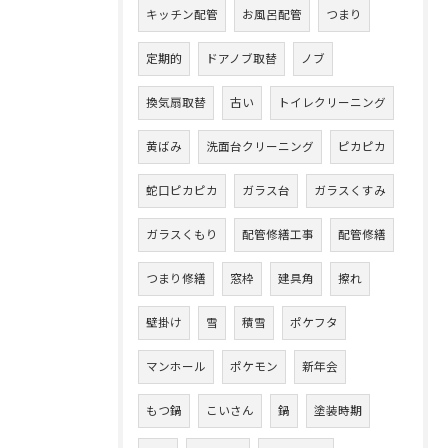
キッチン配管
お風呂配管
つまり
定期的
ドアノブ取替
ノブ
換気扇取替
古い
トイレクリーニング
黄ばみ
洗面台クリーニング
ピカピカ
蛇口ピカピカ
ガラス台
ガラスくすみ
ガラスくもり
配管修繕工事
配管修繕
つまり修繕
窓枠
建具角
擦れ
壁掛け
雪
積雪
ポケフタ
マンホール
ポケモン
新年会
もつ鍋
こいさん
鍋
塗装時期