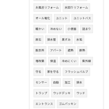
お風呂リフォーム
水回りリフォーム
オール電化
ユニット
ユニットバス
暖かい
冷めない
小便器
詰まり
尿石
排水管
黒ずみ
水垢
脱衣所
アパート
遮熱
断熱
増改築
保温
冷めにくい
紫外線
守る
家を守る
フラッシュバルブ
センサー
自動
加工
排水
トラップ
ウッドデッキ
ウッド
エントランス
ゴムパッキン