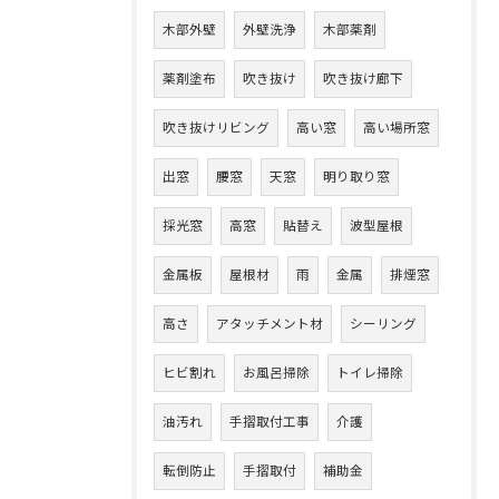
木部外壁
外壁洗浄
木部薬剤
薬剤塗布
吹き抜け
吹き抜け廊下
吹き抜けリビング
高い窓
高い場所窓
出窓
腰窓
天窓
明り取り窓
採光窓
高窓
貼替え
波型屋根
金属板
屋根材
雨
金属
排煙窓
高さ
アタッチメント材
シーリング
ヒビ割れ
お風呂掃除
トイレ掃除
油汚れ
手摺取付工事
介護
転倒防止
手摺取付
補助金