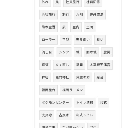
外れ
風
社員旅行
社員研修
会社旅行
旅行
九州
伊丹空港
熊本空港
旅
室内
土間
ローラー
平型
天井低い
狭い
流し台
シンク
城
熊本城
震災
修復
立て直し
福岡
太宰府天満宮
神社
竈門神社
鬼滅の刃
屋台
福岡屋台
福岡ラーメン
ポケモンセンター
トイレ清掃
和式
大掃除
古民家
和式トイレ
清掃工事
手が届かない
プロ