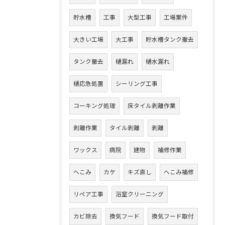
貯水槽
工事
大型工事
工場案件
大きい工場
大工事
貯水槽タンク撤去
タンク撤去
樋漏れ
樋水漏れ
樋応急処置
シーリング工事
コーキング処理
床タイル剥離作業
剥離作業
タイル剥離
剥離
ワックス
病院
建物
補修作業
へこみ
カケ
キズ直し
へこみ補修
リペア工事
浴室クリーニング
カビ除去
換気フード
換気フード取付