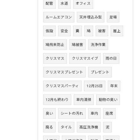
配管
水道
オフィス
ルームエアコン
天井埋込み型
足場
仮設
安全
糞
鳩
被害
屋上
鳩飛来防止
鳩被害
洗浄作業
クリスマス
クリスマスイブ
雨の日
クリスマスプレゼント
プレゼント
クリスマスパーティ
12月25日
年末
12月も終わり
車内清掃
動物の臭い
臭い
シートの汚れ
車内
座席
腐る
タイル
高圧洗浄機
泥