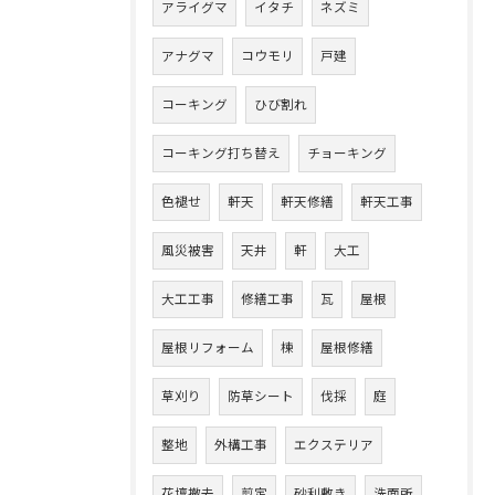
アライグマ
イタチ
ネズミ
アナグマ
コウモリ
戸建
コーキング
ひび割れ
コーキング打ち替え
チョーキング
色褪せ
軒天
軒天修繕
軒天工事
風災被害
天井
軒
大工
大工工事
修繕工事
瓦
屋根
屋根リフォーム
棟
屋根修繕
草刈り
防草シート
伐採
庭
整地
外構工事
エクステリア
花壇撤去
剪定
砂利敷き
洗面所