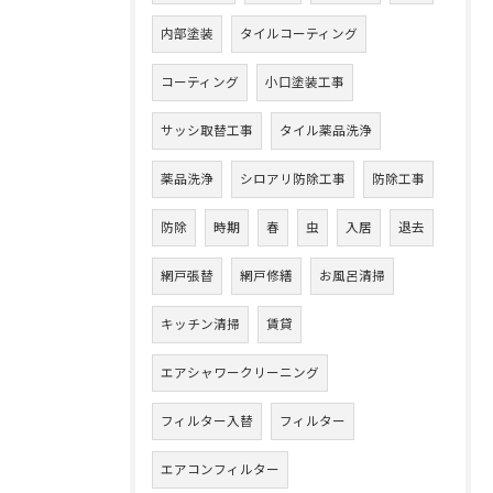
内部塗装
タイルコーティング
コーティング
小口塗装工事
サッシ取替工事
タイル薬品洗浄
薬品洗浄
シロアリ防除工事
防除工事
防除
時期
春
虫
入居
退去
網戸張替
網戸修繕
お風呂清掃
キッチン清掃
賃貸
エアシャワークリーニング
フィルター入替
フィルター
エアコンフィルター