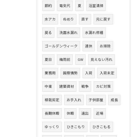
節約
電気代
夏
浴室清掃
水アカ
ぬめり
直す
元に戻す
戻る
洗面水漏れ
水漏れ修繕
ゴールデンウィーク
連休
お掃除
夏日
梅雨前
GW
見えない汚れ
業務用
国際情勢
入荷
入荷未定
中東
建築資材
戦争
カビ対策
植栽剪定
お手入れ
子供部屋
成長
長期休暇
休暇
遠出
近場
ゆっくり
ひきこもり
ひきこもる