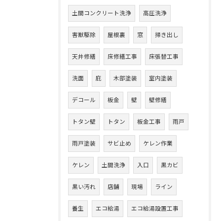
土間コンクリート洗浄
高圧洗浄
害獣駆除
屋根裏
窓
掃き出し
天井修繕
床修繕工事
床張替工事
洗面
庇
木部塗装
室内塗装
デコール
板金
壁
壁修繕
トタン壁
トタン
板金工事
雨戸
雨戸塗装
サビ止め
ケレン作業
ケレン
土間洗浄
入口
黒カビ
黒い汚れ
店舗
現場
ライン
養生
エコ給湯
エコ給湯設置工事