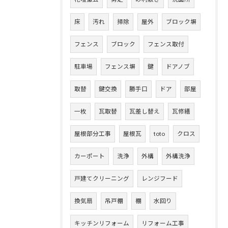
床
汚れ
掃除
屋外
ブロック塀
フェンス
ブロック
フェンス取付
駐車場
フェンス塀
鍵
ドアノブ
取替
鍵交換
勝手口
ドア
部屋
一枚
瓦取替
瓦差し替え
瓦修繕
屋根部分工事
屋根瓦
toto
クロス
カーポート
洗浄
外構
外構洗浄
戸建てクリーニング
レンジフード
換気扇
吊戸棚
棚
水回り
キッチンリフォーム
リフォーム工事