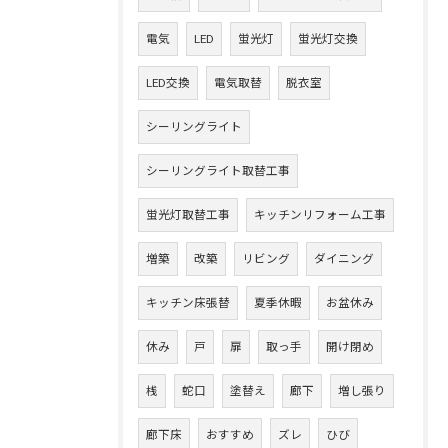
電気
LED
蛍光灯
蛍光灯交換
LED交換
電気取替
脱衣室
シーリングライト
シーリングライト取替工事
蛍光灯取替工事
キッチンリフォーム工事
増築
改築
リビング
ダイニング
キッチン床張替
夏季休暇
お盆休み
休み
戸
扉
取っ手
開け閉め
桟
蛇口
塗替え
廊下
増し張り
廊下床
おすすめ
ズレ
ひび