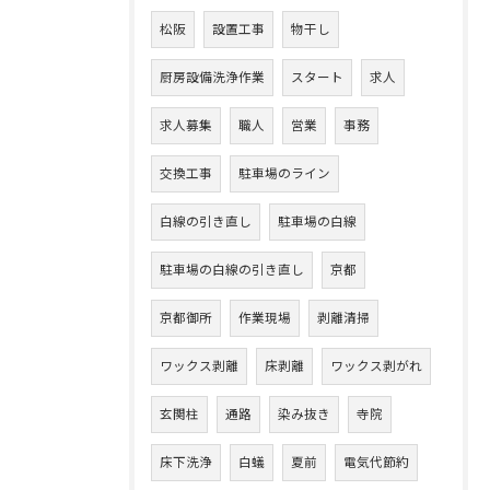
松阪
設置工事
物干し
厨房設備洗浄作業
スタート
求人
求人募集
職人
営業
事務
交換工事
駐車場のライン
白線の引き直し
駐車場の白線
駐車場の白線の引き直し
京都
京都御所
作業現場
剥離清掃
ワックス剥離
床剥離
ワックス剥がれ
玄関柱
通路
染み抜き
寺院
床下洗浄
白蟻
夏前
電気代節約