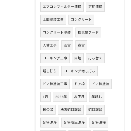
エアコンフィルター清掃
定期清掃
土間塗装工事
コンクリート
コンクリート塗装
換気扇フード
入替工事
県営
市営
コーキング工事
目地
打ち替え
増し打ち
コーキング増し打ち
ドア枠塗装工事
ドア枠
ドア枠塗装
1月
2026年
お正月
年越し
日の出
洗面蛇口取替
蛇口取替
配管洗浄
配管高圧洗浄
配管清掃