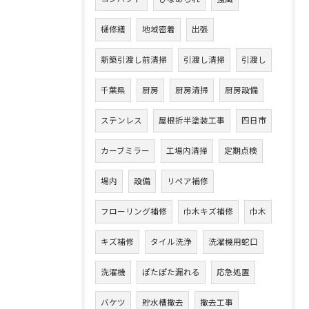
樋修繕
地域密着
出張
新築引渡し前清掃
引渡し清掃
引渡し
千葉県
厨房
厨房清掃
厨房設備
ステンレス
屋根折半塗装工事
四日市
カーブミラー
工場内清掃
定期点検
場内
設備
リペア補修
フローリング補修
巾木キズ補修
巾木
キズ補修
タイル洗浄
洗濯機用蛇口
洗濯機
ぽたぽた漏れる
応急処置
バケツ
貯水槽撤去
撤去工事