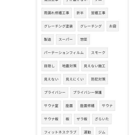
雨漏れ修繕工事
折半
営繕工事
グレーチング塗装
グレーチング
お店
製造
スーパー
惣菜
パーテーションフィルム
スモーク
目隠し
地震対策
見えない施工
見えない
見えにくい
防犯対策
プライバシー
プライバシー保護
サウナ室
座面
座面修繕
サウナ
サウナ板
板
ザラ板
ざらいた
フィットネスクラブ
運動
ジム