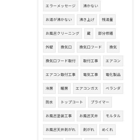
エラーメッセージ
沸かない
お湯が沸かない
沸き上げ
残湯量
お風呂クリーニング
蔵
部分修繕
外壁
換気口
換気口フード
換気
換気口フード取付
取付工事
エアコン
エアコン取付工事
電気工事
電化製品
冷房
暖房
エアコンガス
ベランダ
防水
トップコート
プライマー
お風呂塗装工事
お風呂天井
モルタル
お風呂天井剥がれ
剥がれ
めくれ