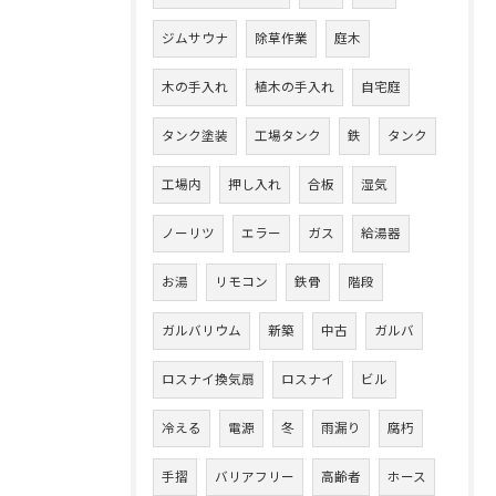
ジムサウナ
除草作業
庭木
木の手入れ
植木の手入れ
自宅庭
タンク塗装
工場タンク
鉄
タンク
工場内
押し入れ
合板
湿気
ノーリツ
エラー
ガス
給湯器
お湯
リモコン
鉄骨
階段
ガルバリウム
新築
中古
ガルバ
ロスナイ換気扇
ロスナイ
ビル
冷える
電源
冬
雨漏り
腐朽
手摺
バリアフリー
高齢者
ホース