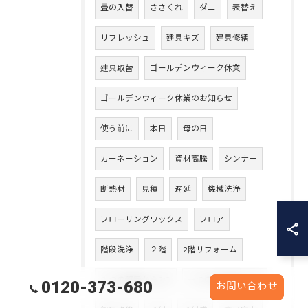
畳の入替
ささくれ
ダニ
表替え
リフレッシュ
建具キズ
建具修繕
建具取替
ゴールデンウィーク休業
ゴールデンウィーク休業のお知らせ
使う前に
本日
母の日
カーネーション
資材高騰
シンナー
断熱材
見積
遅延
機械洗浄
フローリングワックス
フロア
階段洗浄
２階
2階リフォーム
１つの部屋から2つ
一つのお部屋を二つ
0120-373-680
お問い合わせ