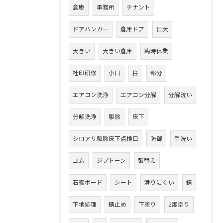
倉庫
事務所
テナント
ドアハンガー
倉庫ドア
巨大
大きい
大きい倉庫
臨時休業
社印研修
小口
柱
部分
エアコン洗浄
エアコン分解
分解洗い
分解洗浄
駆除
床下
シロアリ駆除床下点検口
防御
手洗い
ゴム
ジプトーン
張替え
石膏ボード
シート
滑りにくい
錆
下地処理
錆止め
下塗り
2度塗り