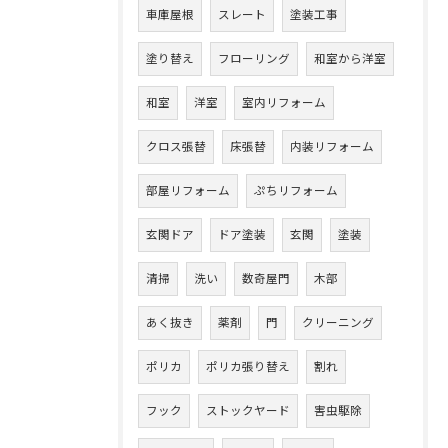
車庫屋根
スレート
塗装工事
塗り替え
フローリング
和室から洋室
和室
洋室
室内リフォーム
クロス張替
床張替
内装リフォーム
部屋リフォーム
ぷちリフォーム
玄関ドア
ドア塗装
玄関
塗装
清掃
洗い
数奇屋門
木部
あく抜き
薬剤
門
クリーニング
ポリカ
ポリカ張り替え
割れ
フック
ストックヤード
害虫駆除