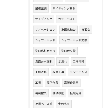
屋根塗装
サイディング割れ
サイディング
カラーベスト
リノベーション
洗面化粧台
洗面台
シャワーヘッド
シャワーヘッド交換
洗面化粧台交換
洗面台交換
洗面台水漏れ
水漏れ
工場修繕
工場改修
改修工事
メンテナンス
工場
高所作業
高所作業車
機械撤去
機械移動
仮設足場
足場ベース跡
土間高圧