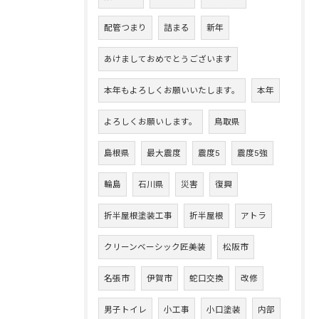
配管つまり
詰まる
新年
あけましておめでとうございます
本年もよろしくお願いいたします。
本年
よろしくお願いします。
鳥取県
島根県
最大震度
震度5
震度5強
輪島
石川県
災害
復興
折半屋根塗装工事
折半屋根
アトラ
クリーンベーシック匠美装
松阪市
名張市
伊賀市
蛇口交換
改修
男子トイレ
小工事
小口塗装
内部