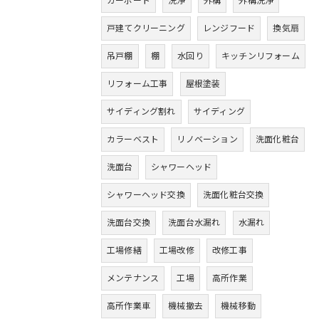
カーポート
洗浄
外構
外構洗浄
戸建てクリーニング
レンジフード
換気扇
吊戸棚
棚
水回り
キッチンリフォーム
リフォーム工事
屋根塗装
サイディング割れ
サイディング
カラーベスト
リノベーション
洗面化粧台
洗面台
シャワーヘッド
シャワーヘッド交換
洗面化粧台交換
洗面台交換
洗面台水漏れ
水漏れ
工場修繕
工場改修
改修工事
メンテナンス
工場
高所作業
高所作業車
機械撤去
機械移動