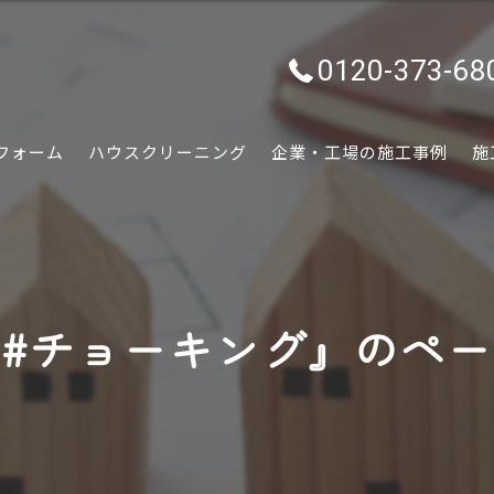
0120-373-68
フォーム
ハウスクリーニング
企業・工場の施工事例
施
水回り
内装
#チョーキング』のペ
外装
ぷちリフォーム
外構・エクステリア
害虫害獣駆除