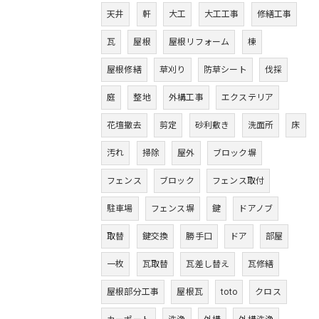
天井
軒
大工
大工工事
修繕工事
瓦
屋根
屋根リフォーム
棟
屋根修繕
草刈り
防草シート
伐採
庭
整地
外構工事
エクステリア
花壇撤去
剪定
砂利敷き
洗面所
床
汚れ
掃除
屋外
ブロック塀
フェンス
ブロック
フェンス取付
駐車場
フェンス塀
鍵
ドアノブ
取替
鍵交換
勝手口
ドア
部屋
一枚
瓦取替
瓦差し替え
瓦修繕
屋根部分工事
屋根瓦
toto
クロス