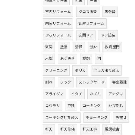
和室から洋室
和室
洋室
室内リフォーム
クロス張替
床張替
内装リフォーム
部屋リフォーム
ぷちリフォーム
玄関ドア
ドア塗装
玄関
塗装
清掃
洗い
数奇屋門
木部
あく抜き
薬剤
門
クリーニング
ポリカ
ポリカ張り替え
割れ
フック
ストックヤード
害虫駆除
アライグマ
イタチ
ネズミ
アナグマ
コウモリ
戸建
コーキング
ひび割れ
コーキング打ち替え
チョーキング
色褪せ
軒天
軒天修繕
軒天工事
風災被害