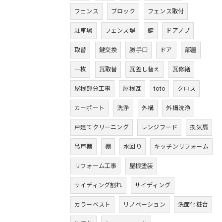
フェンス
ブロック
フェンス取付
駐車場
フェンス塀
鍵
ドアノブ
取替
鍵交換
勝手口
ドア
部屋
一枚
瓦取替
瓦差し替え
瓦修繕
屋根部分工事
屋根瓦
toto
クロス
カーポート
洗浄
外構
外構洗浄
戸建てクリーニング
レンジフード
換気扇
吊戸棚
棚
水回り
キッチンリフォーム
リフォーム工事
屋根塗装
サイディング割れ
サイディング
カラーベスト
リノベーション
洗面化粧台