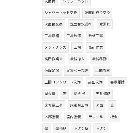
洗面台
シャワーヘッド
シャワーヘッド交換
洗面化粧台交換
洗面台交換
洗面台水漏れ
水漏れ
工場修繕
工場改修
改修工事
メンテナンス
工場
高所作業
高所作業車
機械撤去
機械移動
仮設足場
足場ベース跡
土間高圧
土間コンクリート洗浄
高圧洗浄
害獣駆除
屋根裏
窓
掃き出し
天井修繕
床修繕工事
床張替工事
洗面
庇
木部塗装
室内塗装
デコール
板金
壁
壁修繕
トタン壁
トタン