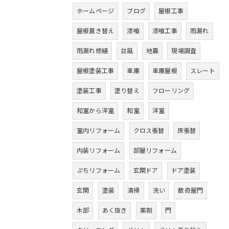
ホームページ
ブログ
屋根工事
屋根葺き替え
漆喰
漆喰工事
雨漏れ
雨漏れ修繕
台風
地震
現場調査
屋根塗装工事
車庫
車庫屋根
スレート
塗装工事
塗り替え
フローリング
和室から洋室
和室
洋室
室内リフォーム
クロス張替
床張替
内装リフォーム
部屋リフォーム
ぷちリフォーム
玄関ドア
ドア塗装
玄関
塗装
清掃
洗い
数奇屋門
木部
あく抜き
薬剤
門