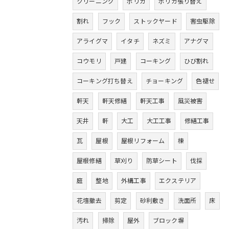
クリーニング
ポリカ
ポリカ張り替え
割れ
フック
ストックヤード
害虫駆除
アライグマ
イタチ
ネズミ
アナグマ
コウモリ
戸建
コーキング
ひび割れ
コーキング打ち替え
チョーキング
色褪せ
軒天
軒天修繕
軒天工事
風災被害
天井
軒
大工
大工工事
修繕工事
瓦
屋根
屋根リフォーム
棟
屋根修繕
草刈り
防草シート
伐採
庭
整地
外構工事
エクステリア
花壇撤去
剪定
砂利敷き
洗面所
床
汚れ
掃除
屋外
ブロック塀