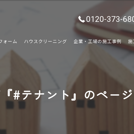
0120-373-68
フォーム
ハウスクリーニング
企業・工場の施工事例
施
水回り
内装
『#テナント』のペー
外装
ぷちリフォーム
外構・エクステリア
害虫害獣駆除