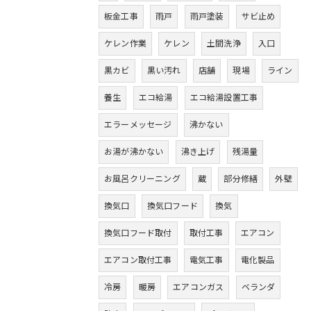
板金工事
雨戸
雨戸塗装
サビ止め
ケレン作業
ケレン
土間洗浄
入口
黒カビ
黒い汚れ
店舗
現場
ライン
養生
エコ給湯
エコ給湯設置工事
エラーメッセージ
沸かない
お湯が沸かない
沸き上げ
残湯量
お風呂クリーニング
蔵
部分修繕
外壁
換気口
換気口フード
換気
換気口フード取付
取付工事
エアコン
エアコン取付工事
電気工事
電化製品
冷房
暖房
エアコンガス
ベランダ