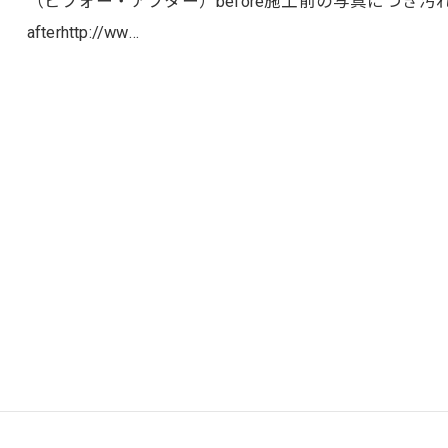
（ビフォー・アフター）before施工前の写真につき
afterhttp://ww…