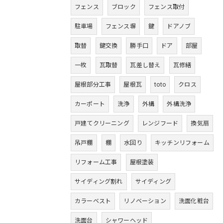
フェンス
ブロック
フェンス取付
駐車場
フェンス塀
鍵
ドアノブ
取替
鍵交換
勝手口
ドア
部屋
一枚
瓦取替
瓦差し替え
瓦修繕
屋根部分工事
屋根瓦
toto
クロス
カーポート
洗浄
外構
外構洗浄
戸建てクリーニング
レンジフード
換気扇
吊戸棚
棚
水回り
キッチンリフォーム
リフォーム工事
屋根塗装
サイディング割れ
サイディング
カラーベスト
リノベーション
洗面化粧台
洗面台
シャワーヘッド