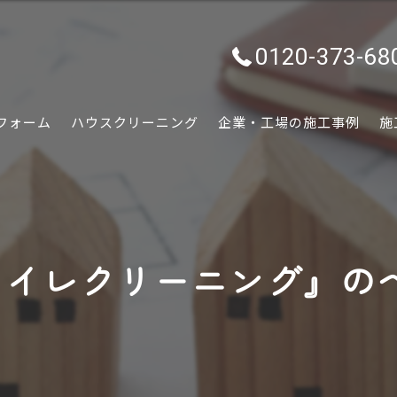
0120-373-68
フォーム
ハウスクリーニング
企業・工場の施工事例
施
水回り
内装
トイレクリーニング』の
外装
ぷちリフォーム
外構・エクステリア
害虫害獣駆除