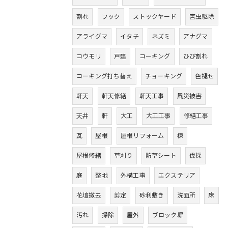
割れ
フック
ストックヤード
害虫駆除
アライグマ
イタチ
ネズミ
アナグマ
コウモリ
戸建
コーキング
ひび割れ
コーキング打ち替え
チョーキング
色褪せ
軒天
軒天修繕
軒天工事
風災被害
天井
軒
大工
大工工事
修繕工事
瓦
屋根
屋根リフォーム
棟
屋根修繕
草刈り
防草シート
伐採
庭
整地
外構工事
エクステリア
花壇撤去
剪定
砂利敷き
洗面所
床
汚れ
掃除
屋外
ブロック塀