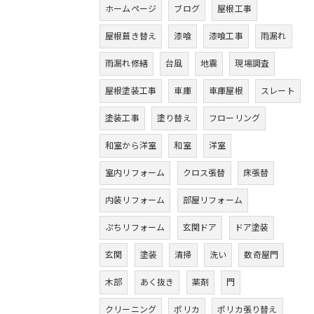
ホームページ
ブログ
屋根工事
屋根葺き替え
漆喰
漆喰工事
雨漏れ
雨漏れ修繕
台風
地震
現場調査
屋根塗装工事
車庫
車庫屋根
スレート
塗装工事
塗り替え
フローリング
和室から洋室
和室
洋室
室内リフォーム
クロス張替
床張替
内装リフォーム
部屋リフォーム
ぷちリフォーム
玄関ドア
ドア塗装
玄関
塗装
清掃
洗い
数奇屋門
木部
あく抜き
薬剤
門
クリーニング
ポリカ
ポリカ張り替え