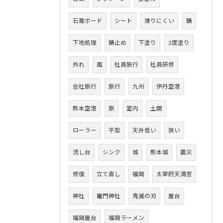
石膏ボード
シート
滑りにくい
錆
下地処理
錆止め
下塗り
2度塗り
外れ
風
社員旅行
社員研修
会社旅行
旅行
九州
伊丹空港
熊本空港
旅
室内
土間
ローラー
平型
天井低い
狭い
流し台
シンク
城
熊本城
震災
修復
立て直し
福岡
太宰府天満宮
神社
竈門神社
鬼滅の刃
屋台
福岡屋台
福岡ラーメン