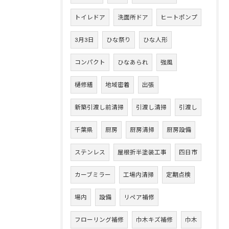
トイレドア
洗面所ドア
ヒートポンプ
3月3日
ひな祭り
ひな人形
コンパクト
ひなあられ
強風
樋修繕
地域密着
出張
新築引渡し前清掃
引渡し清掃
引渡し
千葉県
厨房
厨房清掃
厨房設備
ステンレス
屋根折半塗装工事
四日市
カーブミラー
工場内清掃
定期点検
場内
設備
リペア補修
フローリング補修
巾木キズ補修
巾木