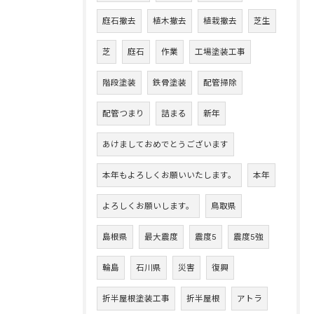
庭石撤去
植木撤去
植栽撤去
芝生
芝
庭石
作業
工場塗装工事
階段塗装
鉄骨塗装
配管掃除
配管つまり
詰まる
新年
あけましておめでとうございます
本年もよろしくお願いいたします。
本年
よろしくお願いします。
鳥取県
島根県
最大震度
震度5
震度5強
輪島
石川県
災害
復興
折半屋根塗装工事
折半屋根
アトラ