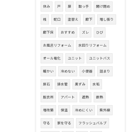
休み
戸
扉
取っ手
開け閉め
桟
蛇口
塗替え
廊下
増し張り
廊下床
おすすめ
ズレ
ひび
お風呂リフォーム
水回りリフォーム
オール電化
ユニット
ユニットバス
暖かい
冷めない
小便器
詰まり
尿石
排水管
黒ずみ
水垢
脱衣所
アパート
遮熱
断熱
増改築
保温
冷めにくい
紫外線
守る
家を守る
フラッシュバルブ