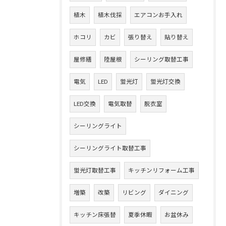
植木
植木伐採
エアコンお手入れ
ホコリ
カビ
張り替え
貼り替え
屋修繕
陸屋根
シーリング取替工事
電気
LED
蛍光灯
蛍光灯交換
LED交換
電気取替
脱衣室
シーリングライト
シーリングライト取替工事
蛍光灯取替工事
キッチンリフォーム工事
増築
改築
リビング
ダイニング
キッチン床張替
夏季休暇
お盆休み