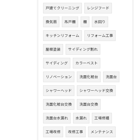
戸建てクリーニング
レンジフード
換気扇
吊戸棚
棚
水回り
キッチンリフォーム
リフォーム工事
屋根塗装
サイディング割れ
サイディング
カラーベスト
リノベーション
洗面化粧台
洗面台
シャワーヘッド
シャワーヘッド交換
洗面化粧台交換
洗面台交換
洗面台水漏れ
水漏れ
工場修繕
工場改修
改修工事
メンテナンス