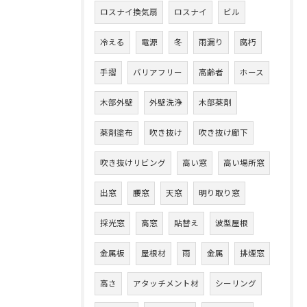
ロスナイ換気扇
ロスナイ
ビル
冷える
電源
冬
雨漏り
腐朽
手摺
バリアフリー
高齢者
ホース
木部外壁
外壁洗浄
木部薬剤
薬剤塗布
吹き抜け
吹き抜け廊下
吹き抜けリビング
高い窓
高い場所窓
出窓
腰窓
天窓
明り取り窓
採光窓
高窓
貼替え
波型屋根
金属板
屋根材
雨
金属
排煙窓
高さ
アタッチメント材
シーリング