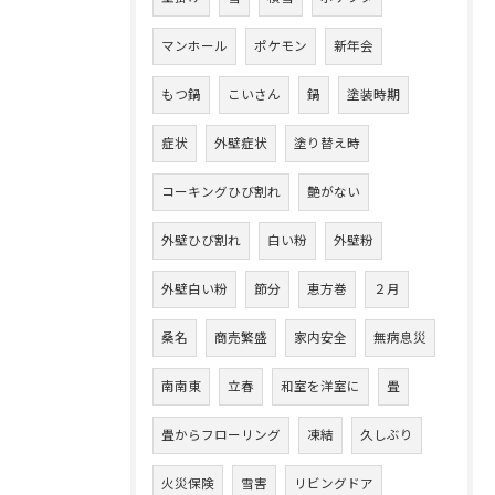
マンホール
ポケモン
新年会
もつ鍋
こいさん
鍋
塗装時期
症状
外壁症状
塗り替え時
コーキングひび割れ
艶がない
外壁ひび割れ
白い粉
外壁粉
外壁白い粉
節分
恵方巻
２月
桑名
商売繁盛
家内安全
無病息災
南南東
立春
和室を洋室に
畳
畳からフローリング
凍結
久しぶり
火災保険
雪害
リビングドア