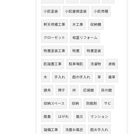
小庇塗装
小庇屋根塗装
小庇修繕
軒天修繕工事
木工事
収納棚
クローゼット
和室リフォーム
物置塗装工事
物置
物置塗装
庇設置工事
駐車場庇
洗濯物
波板
木
手入れ
庭の手入れ
草
雑草
建具
障子
枠
応接間
床の間
収納スペース
収納
防腐剤
サビ
腐食
はがれ
風災
マンション
設備工事
洗面お風呂
庭お手入れ