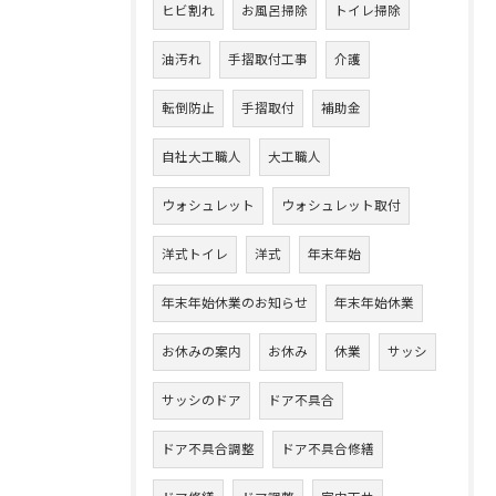
ヒビ割れ
お風呂掃除
トイレ掃除
油汚れ
手摺取付工事
介護
転倒防止
手摺取付
補助金
自社大工職人
大工職人
ウォシュレット
ウォシュレット取付
洋式トイレ
洋式
年末年始
年末年始休業のお知らせ
年末年始休業
お休みの案内
お休み
休業
サッシ
サッシのドア
ドア不具合
ドア不具合調整
ドア不具合修繕