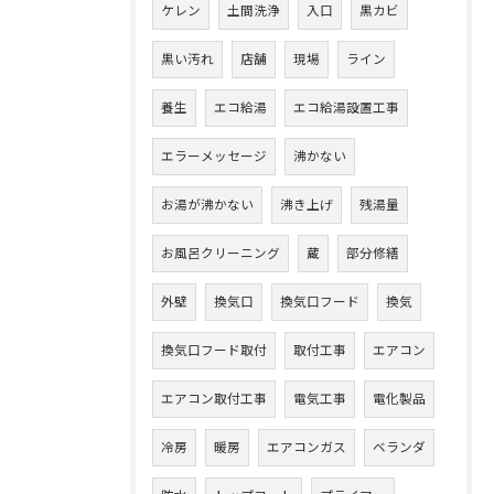
ケレン
土間洗浄
入口
黒カビ
黒い汚れ
店舗
現場
ライン
養生
エコ給湯
エコ給湯設置工事
エラーメッセージ
沸かない
お湯が沸かない
沸き上げ
残湯量
お風呂クリーニング
蔵
部分修繕
外壁
換気口
換気口フード
換気
換気口フード取付
取付工事
エアコン
エアコン取付工事
電気工事
電化製品
冷房
暖房
エアコンガス
ベランダ