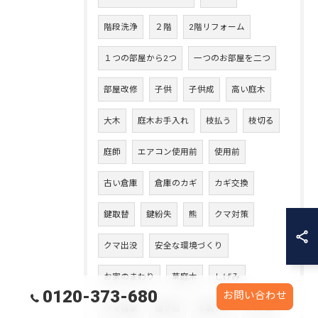
階段洗浄
２階
2階リフォーム
１つの部屋から2つ
一つのお部屋を二つ
部屋改修
子供
子供成
高い庭木
大木
庭木お手入れ
枝払う
枝切る
庭師
エアコン使用前
使用前
古い倉庫
倉庫のカギ
カギ交換
鍵取替
鍵紛失
熊
クマ対策
クマ出没
安全な環境づくり
お家のまわり
草庭木
しげみ
0120-373-680
お問い合わせ
クマ目撃
贈り物
木製ドア
入り口