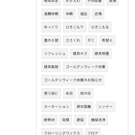
植栽剪定
お手入れ
子供部屋
成長
長期休暇
休暇
遠出
近場
ゆっくり
ひきこもり
ひきこもる
畳の入替
ささくれ
ダニ
表替え
リフレッシュ
建具キズ
建具修繕
建具取替
ゴールデンウィーク休業
ゴールデンウィーク休業のお知らせ
使う前に
本日
母の日
カーネーション
資材高騰
シンナー
断熱材
見積
遅延
機械洗浄
フローリングワックス
フロア