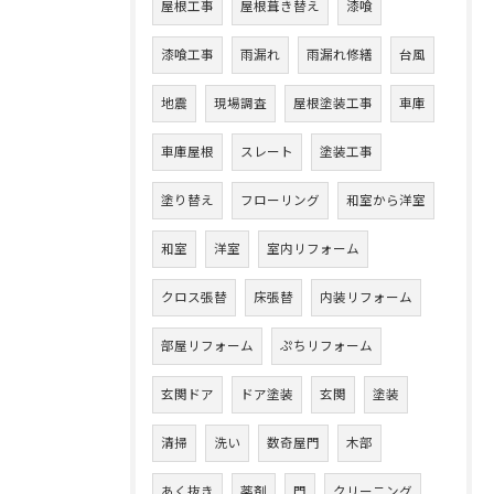
屋根工事
屋根葺き替え
漆喰
漆喰工事
雨漏れ
雨漏れ修繕
台風
地震
現場調査
屋根塗装工事
車庫
車庫屋根
スレート
塗装工事
塗り替え
フローリング
和室から洋室
和室
洋室
室内リフォーム
クロス張替
床張替
内装リフォーム
部屋リフォーム
ぷちリフォーム
玄関ドア
ドア塗装
玄関
塗装
清掃
洗い
数奇屋門
木部
あく抜き
薬剤
門
クリーニング