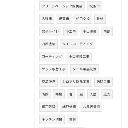
クリーンベーシック匠美装
松阪市
名張市
伊賀市
蛇口交換
改修
男子トイレ
小工事
小口塗装
内部
内部塗装
タイルコーティング
コーティング
小口塗装工事
サッシ取替工事
タイル薬品洗浄
薬品洗浄
シロアリ防除工事
防除工事
防除
時期
春
虫
入居
退去
網戸張替
網戸修繕
お風呂清掃
キッチン清掃
賃貸