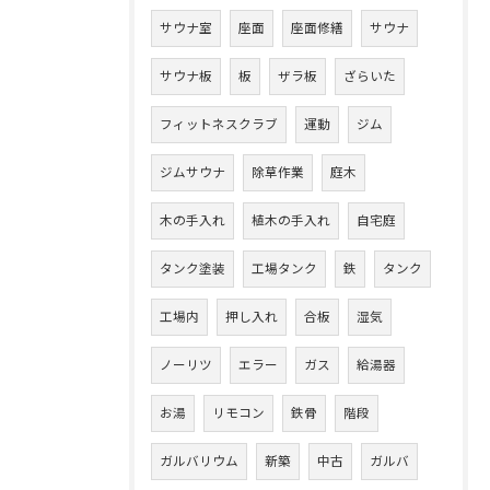
サウナ室
座面
座面修繕
サウナ
サウナ板
板
ザラ板
ざらいた
フィットネスクラブ
運動
ジム
ジムサウナ
除草作業
庭木
木の手入れ
植木の手入れ
自宅庭
タンク塗装
工場タンク
鉄
タンク
工場内
押し入れ
合板
湿気
ノーリツ
エラー
ガス
給湯器
お湯
リモコン
鉄骨
階段
ガルバリウム
新築
中古
ガルバ