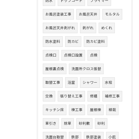
防水
トップコート
プライマー
お風呂塗装工事
お風呂天井
モルタル
お風呂天井剥がれ
剥がれ
めくれ
防水塗料
防カビ
防カビ塗料
点検口
点検口設置
点検
屋根裏点検
洗面所クロス張替
取替工事
浴室
シャワー
水栓
交換
張り替え工事
修繕
補修工事
キッチン床
棟工事
屋根棟
植栽
草引き
除草
砂利敷
砂利
洗面台取替
鉄部
鉄部塗装
小庇