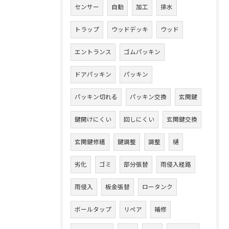
センサー
自動
加工
排水
トラップ
ウッドデッキ
ウッド
エントランス
ゴムパッキン
ドアパッキン
パッキン
パッキン切れる
パッキン交換
玄関鍵
鍵開けにくい
回しにくい
玄関鍵交換
玄関鍵修繕
鍵調整
調整
樋
劣化
ゴミ
部分張替
雨侵入経路
雨侵入
板金張替
ロータンク
ボールタップ
リペア
補修