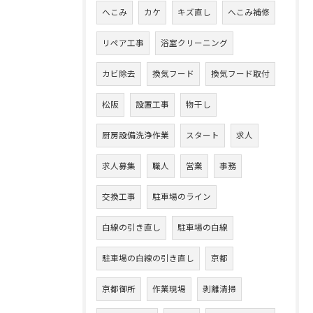
へこみ
カケ
キズ直し
へこみ補修
リペア工事
浴室クリーニング
カビ除去
換気フード
換気フード取付
松阪
設置工事
物干し
厨房設備洗浄作業
スタート
求人
求人募集
職人
営業
事務
交換工事
駐車場のライン
白線の引き直し
駐車場の白線
駐車場の白線の引き直し
京都
京都御所
作業現場
剥離清掃