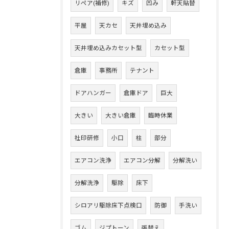
リペア(補修)
キズ
凹み
軒天貼替
平屋
天カセ
天井埋め込み
天井埋め込みカセット型
カセット型
倉庫
事務所
テナント
ドアハンガー
倉庫ドア
巨大
大きい
大きい倉庫
臨時休業
社印研修
小口
柱
部分
エアコン洗浄
エアコン分解
分解洗い
分解洗浄
駆除
床下
シロアリ駆除床下点検口
防御
手洗い
ゴム
ジプトーン
張替え