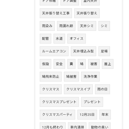
ドア修繕
ドア調整
室内天井
天井張り替え工事
天井張り替え
雨染み
雨漏れ跡
天井シミ
シミ
配管
水道
オフィス
ルームエアコン
天井埋込み型
足場
仮設
安全
糞
鳩
被害
屋上
鳩飛来防止
鳩被害
洗浄作業
クリスマス
クリスマスイブ
雨の日
クリスマスプレゼント
プレゼント
クリスマスパーティ
12月25日
年末
12月も終わり
車内清掃
動物の臭い