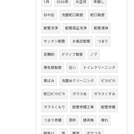
1月
2026年
お正月
年越し
日の出
洗面蛇口取替
蛇口取替
配管洗浄
配管高圧洗浄
配管清掃
キッチン配管
お風呂配管
つまり
定期的
ドアノブ取替
ノブ
換気扇取替
古い
トイレクリーニング
黄ばみ
洗面台クリーニング
ピカピカ
蛇口ピカピカ
ガラス台
ガラスくすみ
ガラスくもり
配管修繕工事
配管修繕
つまり修繕
窓枠
建具角
擦れ
壁掛け
雪
積雪
ポケフタ