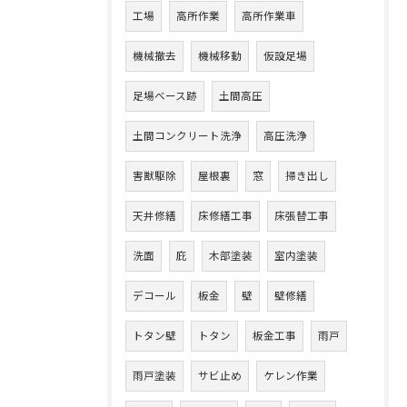
工場
高所作業
高所作業車
機械撤去
機械移動
仮設足場
足場ベース跡
土間高圧
土間コンクリート洗浄
高圧洗浄
害獣駆除
屋根裏
窓
掃き出し
天井修繕
床修繕工事
床張替工事
洗面
庇
木部塗装
室内塗装
デコール
板金
壁
壁修繕
トタン壁
トタン
板金工事
雨戸
雨戸塗装
サビ止め
ケレン作業