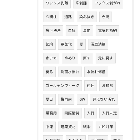
ワックス剥離
床剥離
ワックス剥がれ
玄関柱
通路
染み抜き
寺院
床下洗浄
白蟻
夏前
電気代節約
節約
電気代
夏
浴室清掃
水アカ
ぬめり
直す
元に戻す
戻る
洗面水漏れ
水漏れ修繕
ゴールデンウィーク
連休
お掃除
夏日
梅雨前
GW
見えない汚れ
業務用
国際情勢
入荷
入荷未定
中東
建築資材
戦争
カビ対策