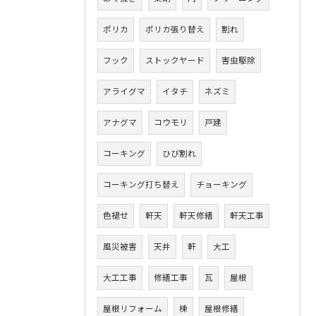
ポリカ
ポリカ張り替え
割れ
フック
ストックヤード
害虫駆除
アライグマ
イタチ
ネズミ
アナグマ
コウモリ
戸建
コーキング
ひび割れ
コーキング打ち替え
チョーキング
色褪せ
軒天
軒天修繕
軒天工事
風災被害
天井
軒
大工
大工工事
修繕工事
瓦
屋根
屋根リフォーム
棟
屋根修繕