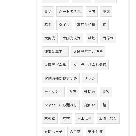
臭い
シートの汚れ
車内
座席
腐る
タイル
高圧洗浄機
泥
太陽光
太陽光洗浄
砂埃
雨汚れ
発電効率向上
太陽光パネル洗浄
太陽光パネル
ソーラーパネル清掃
定期清掃がおすすめ
チラシ
ティッシュ
配布
郵便局
集客
シャワーから漏れる
鎧囲い
鎧
木の壁
木材
大工仕事
玄関まわり
玄関ポーチ
人工芝
安全対策