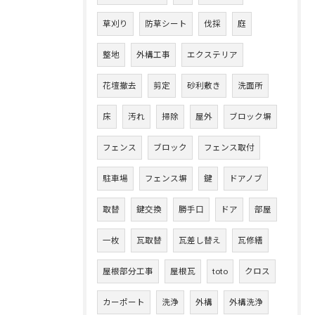
草刈り
防草シート
伐採
庭
整地
外構工事
エクステリア
花壇撤去
剪定
砂利敷き
洗面所
床
汚れ
掃除
屋外
ブロック塀
フェンス
ブロック
フェンス取付
駐車場
フェンス塀
鍵
ドアノブ
取替
鍵交換
勝手口
ドア
部屋
一枚
瓦取替
瓦差し替え
瓦修繕
屋根部分工事
屋根瓦
toto
クロス
カーポート
洗浄
外構
外構洗浄