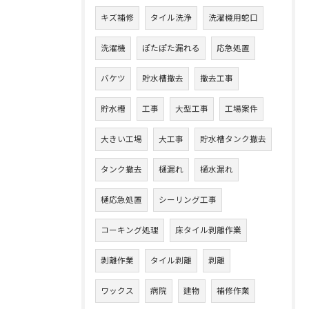
キズ補修
タイル洗浄
洗濯機用蛇口
洗濯機
ぽたぽた漏れる
応急処置
バケツ
貯水槽撤去
撤去工事
貯水槽
工事
大型工事
工場案件
大きい工場
大工事
貯水槽タンク撤去
タンク撤去
樋漏れ
樋水漏れ
樋応急処置
シーリング工事
コーキング処理
床タイル剥離作業
剥離作業
タイル剥離
剥離
ワックス
病院
建物
補修作業