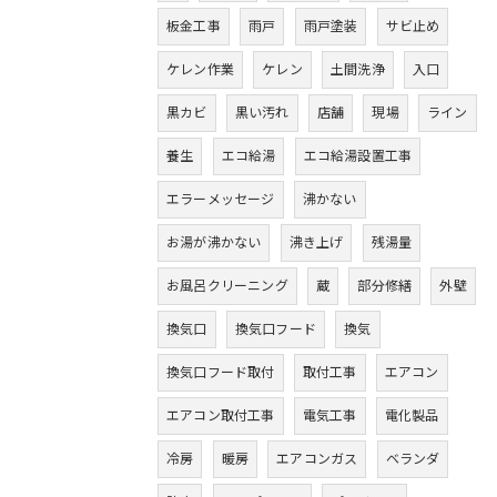
板金工事
雨戸
雨戸塗装
サビ止め
ケレン作業
ケレン
土間洗浄
入口
黒カビ
黒い汚れ
店舗
現場
ライン
養生
エコ給湯
エコ給湯設置工事
エラーメッセージ
沸かない
お湯が沸かない
沸き上げ
残湯量
お風呂クリーニング
蔵
部分修繕
外壁
換気口
換気口フード
換気
換気口フード取付
取付工事
エアコン
エアコン取付工事
電気工事
電化製品
冷房
暖房
エアコンガス
ベランダ