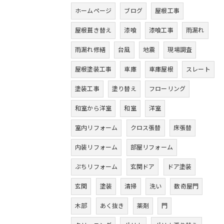
ホームページ
ブログ
屋根工事
屋根葺き替え
漆喰
漆喰工事
雨漏れ
雨漏れ修繕
台風
地震
現場調査
屋根塗装工事
車庫
車庫屋根
スレート
塗装工事
塗り替え
フローリング
和室から洋室
和室
洋室
室内リフォーム
クロス張替
床張替
内装リフォーム
部屋リフォーム
ぷちリフォーム
玄関ドア
ドア塗装
玄関
塗装
清掃
洗い
数奇屋門
木部
あく抜き
薬剤
門