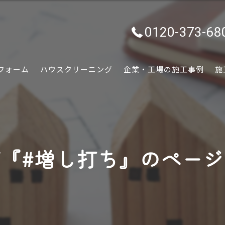
0120-373-68
フォーム
ハウスクリーニング
企業・工場の施工事例
施
水回り
内装
『#増し打ち』のペー
外装
ぷちリフォーム
外構・エクステリア
害虫害獣駆除