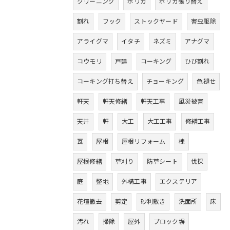
クリーニング
ポリカ
ポリカ張り替え
割れ
フック
ストックヤード
害虫駆除
アライグマ
イタチ
ネズミ
アナグマ
コウモリ
戸建
コーキング
ひび割れ
コーキング打ち替え
チョーキング
色褪せ
軒天
軒天修繕
軒天工事
風災被害
天井
軒
大工
大工工事
修繕工事
瓦
屋根
屋根リフォーム
棟
屋根修繕
草刈り
防草シート
伐採
庭
整地
外構工事
エクステリア
花壇撤去
剪定
砂利敷き
洗面所
床
汚れ
掃除
屋外
ブロック塀