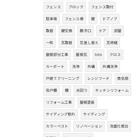
フェンス
ブロック
フェンス取付
駐車場
フェンス塀
鍵
ドアノブ
取替
鍵交換
勝手口
ドア
部屋
一枚
瓦取替
瓦差し替え
瓦修繕
屋根部分工事
屋根瓦
toto
クロス
カーポート
洗浄
外構
外構洗浄
戸建てクリーニング
レンジフード
換気扇
吊戸棚
棚
水回り
キッチンリフォーム
リフォーム工事
屋根塗装
サイディング割れ
サイディング
カラーベスト
リノベーション
洗面化粧台