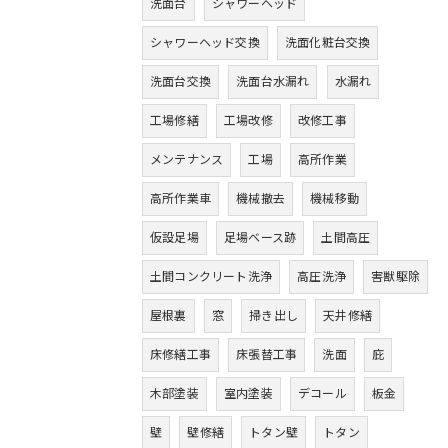
洗面台
シャワーヘッド
シャワーヘッド交換
洗面化粧台交換
洗面台交換
洗面台水漏れ
水漏れ
工場修繕
工場改修
改修工事
メンテナンス
工場
高所作業
高所作業車
機械撤去
機械移動
仮設足場
足場ベース跡
土間高圧
土間コンクリート洗浄
高圧洗浄
害獣駆除
屋根裏
窓
掃き出し
天井修繕
床修繕工事
床張替工事
洗面
庇
木部塗装
室内塗装
デコール
板金
壁
壁修繕
トタン壁
トタン