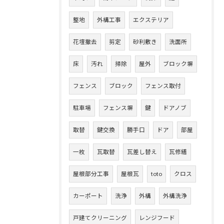
整地
外構工事
エクステリア
花壇撤去
剪定
砂利敷き
洗面所
床
汚れ
掃除
屋外
ブロック塀
フェンス
ブロック
フェンス取付
駐車場
フェンス塀
鍵
ドアノブ
取替
鍵交換
勝手口
ドア
部屋
一枚
瓦取替
瓦差し替え
瓦修繕
屋根部分工事
屋根瓦
toto
クロス
カーポート
洗浄
外構
外構洗浄
戸建てクリーニング
レンジフード