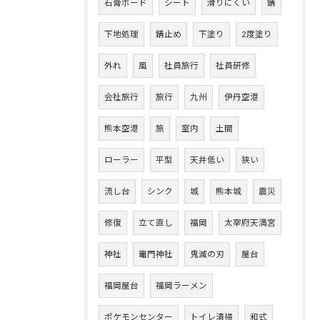
石膏ボード
シート
滑りにくい
錆
下地処理
錆止め
下塗り
2度塗り
外れ
風
社員旅行
社員研修
会社旅行
旅行
九州
伊丹空港
熊本空港
旅
室内
土間
ローラー
平型
天井低い
狭い
流し台
シンク
城
熊本城
震災
修復
立て直し
福岡
太宰府天満宮
神社
竈門神社
鬼滅の刃
屋台
福岡屋台
福岡ラーメン
ポケモンセンター
トイレ清掃
和式