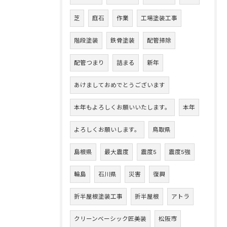
芝
庭石
作業
工場塗装工事
階段塗装
鉄骨塗装
配管掃除
配管つまり
詰まる
新年
あけましておめでとうございます
本年もよろしくお願いいたします。
本年
よろしくお願いします。
鳥取県
島根県
最大震度
震度5
震度5強
輪島
石川県
災害
復興
折半屋根塗装工事
折半屋根
アトラ
クリーンベーシック匠美装
松阪市