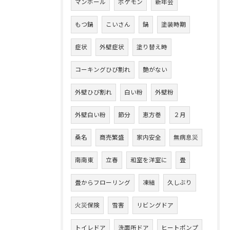
マンホール
ポケモン
新年会
もつ鍋
こいさん
鍋
塗装時期
症状
外壁症状
塗り替え時
コーキングひび割れ
艶がない
外壁ひび割れ
白い粉
外壁粉
外壁白い粉
節分
恵方巻
２月
桑名
商売繁盛
家内安全
無病息災
南南東
立春
和室を洋室に
畳
畳からフローリング
凍結
久しぶり
火災保険
雪害
リビングドア
トイレドア
洗面所ドア
ヒートポンプ