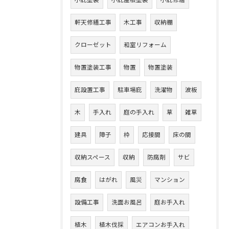
小庇塗装
小庇屋根塗装
小庇修繕
軒天修繕工事
木工事
収納棚
クローゼット
和室リフォーム
物置塗装工事
物置
物置塗装
庇設置工事
駐車場庇
洗濯物
波板
木
手入れ
庭の手入れ
草
雑草
建具
障子
枠
応接間
床の間
収納スペース
収納
防腐剤
サビ
腐食
はがれ
風災
マンション
設備工事
洗面お風呂
庭お手入れ
植木
植木伐採
エアコンお手入れ