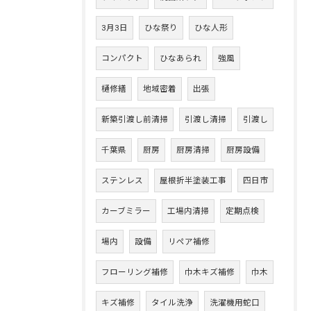
3月3日
ひな祭り
ひな人形
コンパクト
ひなあられ
強風
樋修繕
地域密着
出張
新築引渡し前清掃
引渡し清掃
引渡し
千葉県
厨房
厨房清掃
厨房設備
ステンレス
屋根折半塗装工事
四日市
カーブミラー
工場内清掃
定期点検
場内
設備
リペア補修
フローリング補修
巾木キズ補修
巾木
キズ補修
タイル洗浄
洗濯機用蛇口