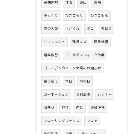
長期休暇
休暇
遠出
近場
ゆっくり
ひきこもり
ひきこもる
畳の入替
ささくれ
ダニ
表替え
リフレッシュ
建具キズ
建具修繕
建具取替
ゴールデンウィーク休業
ゴールデンウィーク休業のお知らせ
使う前に
本日
母の日
カーネーション
資材高騰
シンナー
断熱材
見積
遅延
機械洗浄
フローリングワックス
フロア