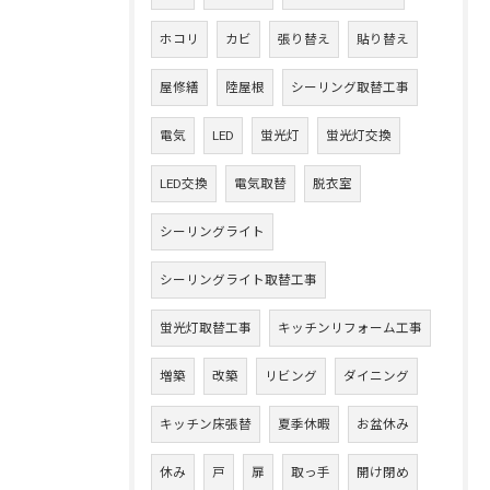
ホコリ
カビ
張り替え
貼り替え
屋修繕
陸屋根
シーリング取替工事
電気
LED
蛍光灯
蛍光灯交換
LED交換
電気取替
脱衣室
シーリングライト
シーリングライト取替工事
蛍光灯取替工事
キッチンリフォーム工事
増築
改築
リビング
ダイニング
キッチン床張替
夏季休暇
お盆休み
休み
戸
扉
取っ手
開け閉め