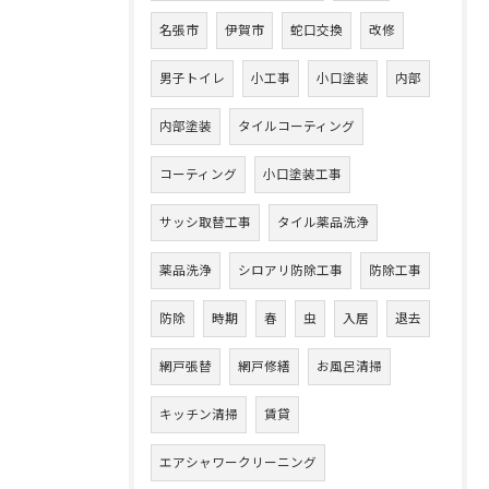
名張市
伊賀市
蛇口交換
改修
男子トイレ
小工事
小口塗装
内部
内部塗装
タイルコーティング
コーティング
小口塗装工事
サッシ取替工事
タイル薬品洗浄
薬品洗浄
シロアリ防除工事
防除工事
防除
時期
春
虫
入居
退去
網戸張替
網戸修繕
お風呂清掃
キッチン清掃
賃貸
エアシャワークリーニング