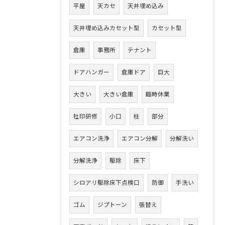
平屋
天カセ
天井埋め込み
天井埋め込みカセット型
カセット型
倉庫
事務所
テナント
ドアハンガー
倉庫ドア
巨大
大きい
大きい倉庫
臨時休業
社印研修
小口
柱
部分
エアコン洗浄
エアコン分解
分解洗い
分解洗浄
駆除
床下
シロアリ駆除床下点検口
防御
手洗い
ゴム
ジプトーン
張替え