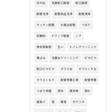
日の出
洗面蛇口取替
蛇口取替
配管洗浄
配管高圧洗浄
配管清掃
キッチン配管
お風呂配管
つまり
定期的
ドアノブ取替
ノブ
換気扇取替
古い
トイレクリーニング
黄ばみ
洗面台クリーニング
ピカピカ
蛇口ピカピカ
ガラス台
ガラスくすみ
ガラスくもり
配管修繕工事
配管修繕
つまり修繕
窓枠
建具角
擦れ
壁掛け
雪
積雪
ポケフタ