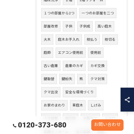
階段洗浄
２階
2階リフォーム
１つの部屋から2つ
一つのお部屋を二つ
部屋改修
子供
子供成
高い庭木
大木
庭木お手入れ
枝払う
枝切る
庭師
エアコン使用前
使用前
古い倉庫
倉庫のカギ
カギ交換
鍵取替
鍵紛失
熊
クマ対策
クマ出没
安全な環境づくり
お家のまわり
草庭木
しげみ
クマ目撃
贈り物
木製ドア
入り口
0120-373-680
お問い合わせ
玄関リフォーム
古い玄関
防犯