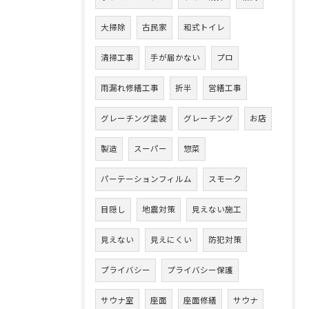
大掃除
古民家
和式トイレ
清掃工事
手が届かない
プロ
雨漏れ修繕工事
折半
営繕工事
グレーチング塗装
グレーチング
お店
製造
スーパー
惣菜
パーテーションフィルム
スモーク
目隠し
地震対策
見えない施工
見えない
見えにくい
防犯対策
プライバシー
プライバシー保護
サウナ室
座面
座面修繕
サウナ