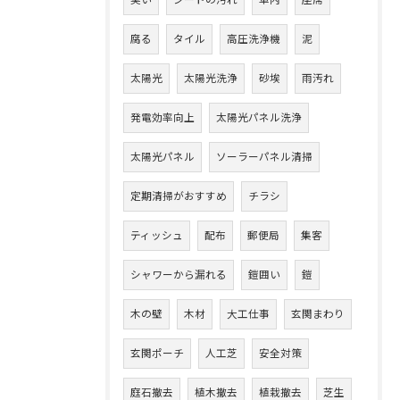
臭い
シートの汚れ
車内
座席
腐る
タイル
高圧洗浄機
泥
太陽光
太陽光洗浄
砂埃
雨汚れ
発電効率向上
太陽光パネル洗浄
太陽光パネル
ソーラーパネル清掃
定期清掃がおすすめ
チラシ
ティッシュ
配布
郵便局
集客
シャワーから漏れる
鎧囲い
鎧
木の壁
木材
大工仕事
玄関まわり
玄関ポーチ
人工芝
安全対策
庭石撤去
植木撤去
植栽撤去
芝生