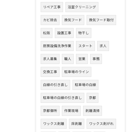
リペア工事
浴室クリーニング
カビ除去
換気フード
換気フード取付
松阪
設置工事
物干し
厨房設備洗浄作業
スタート
求人
求人募集
職人
営業
事務
交換工事
駐車場のライン
白線の引き直し
駐車場の白線
駐車場の白線の引き直し
京都
京都御所
作業現場
剥離清掃
ワックス剥離
床剥離
ワックス剥がれ