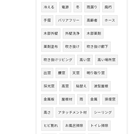
冷える
電源
冬
雨漏り
腐朽
手摺
バリアフリー
高齢者
ホース
木部外壁
外壁洗浄
木部薬剤
薬剤塗布
吹き抜け
吹き抜け廊下
吹き抜けリビング
高い窓
高い場所窓
出窓
腰窓
天窓
明り取り窓
採光窓
高窓
貼替え
波型屋根
金属板
屋根材
雨
金属
排煙窓
高さ
アタッチメント材
シーリング
ヒビ割れ
お風呂掃除
トイレ掃除