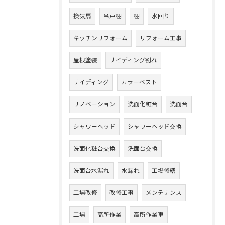
換気扇
吊戸棚
棚
水回り
キッチンリフォーム
リフォーム工事
屋根塗装
サイディング割れ
サイディング
カラーベスト
リノベーション
洗面化粧台
洗面台
シャワーヘッド
シャワーヘッド交換
洗面化粧台交換
洗面台交換
洗面台水漏れ
水漏れ
工場修繕
工場改修
改修工事
メンテナンス
工場
高所作業
高所作業車