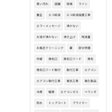
黒い汚れ
店舗
現場
ライン
養生
エコ給湯
エコ給湯設置工事
エラーメッセージ
沸かない
お湯が沸かない
沸き上げ
残湯量
お風呂クリーニング
蔵
部分修繕
外壁
換気口
換気口フード
換気
換気口フード取付
取付工事
エアコン
エアコン取付工事
電気工事
電化製品
冷房
暖房
エアコンガス
ベランダ
防水
トップコート
プライマー