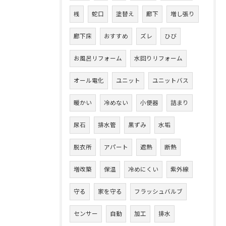
桟
蛇口
塗替え
廊下
増し張り
廊下床
おすすめ
ズレ
ひび
お風呂リフォーム
水回りリフォーム
オール電化
ユニット
ユニットバス
暖かい
冷めない
小便器
詰まり
尿石
排水管
黒ずみ
水垢
脱衣所
アパート
遮熱
断熱
増改築
保温
冷めにくい
紫外線
守る
家を守る
フラッシュバルブ
センサー
自動
加工
排水