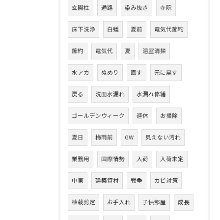
玄関柱
通路
染み抜き
寺院
床下洗浄
白蟻
夏前
電気代節約
節約
電気代
夏
浴室清掃
水アカ
ぬめり
直す
元に戻す
戻る
洗面水漏れ
水漏れ修繕
ゴールデンウィーク
連休
お掃除
夏日
梅雨前
GW
見えない汚れ
業務用
国際情勢
入荷
入荷未定
中東
建築資材
戦争
カビ対策
植栽剪定
お手入れ
子供部屋
成長