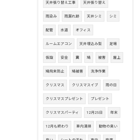
天井張り替え工事
天井張り替え
雨染み
雨漏れ跡
天井シミ
シミ
配管
水道
オフィス
ルームエアコン
天井埋込み型
足場
仮設
安全
糞
鳩
被害
屋上
鳩飛来防止
鳩被害
洗浄作業
クリスマス
クリスマスイブ
雨の日
クリスマスプレゼント
プレゼント
クリスマスパーティ
12月25日
年末
12月も終わり
車内清掃
動物の臭い