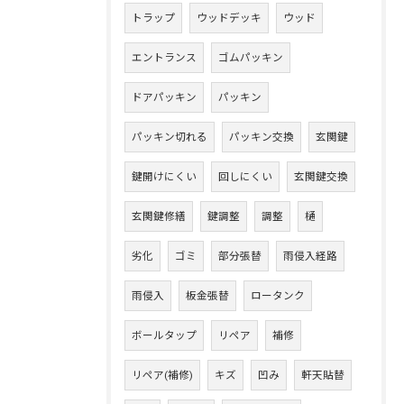
トラップ
ウッドデッキ
ウッド
エントランス
ゴムパッキン
ドアパッキン
パッキン
パッキン切れる
パッキン交換
玄関鍵
鍵開けにくい
回しにくい
玄関鍵交換
玄関鍵修繕
鍵調整
調整
樋
劣化
ゴミ
部分張替
雨侵入経路
雨侵入
板金張替
ロータンク
ボールタップ
リペア
補修
リペア(補修)
キズ
凹み
軒天貼替