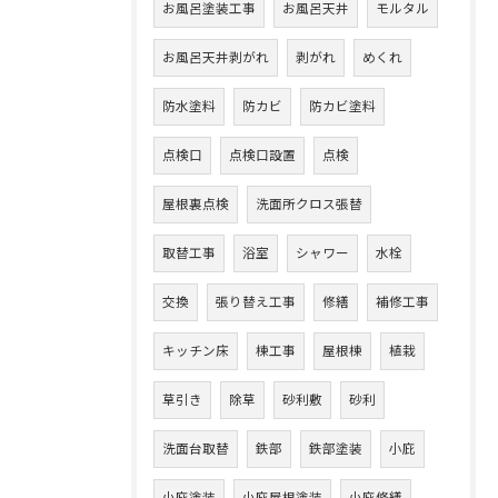
お風呂塗装工事
お風呂天井
モルタル
お風呂天井剥がれ
剥がれ
めくれ
防水塗料
防カビ
防カビ塗料
点検口
点検口設置
点検
屋根裏点検
洗面所クロス張替
取替工事
浴室
シャワー
水栓
交換
張り替え工事
修繕
補修工事
キッチン床
棟工事
屋根棟
植栽
草引き
除草
砂利敷
砂利
洗面台取替
鉄部
鉄部塗装
小庇