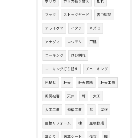
ポリカ
ポリカ張り替え
割れ
フック
ストックヤード
害虫駆除
アライグマ
イタチ
ネズミ
アナグマ
コウモリ
戸建
コーキング
ひび割れ
コーキング打ち替え
チョーキング
色褪せ
軒天
軒天修繕
軒天工事
風災被害
天井
軒
大工
大工工事
修繕工事
瓦
屋根
屋根リフォーム
棟
屋根修繕
草刈り
防草シート
伐採
庭