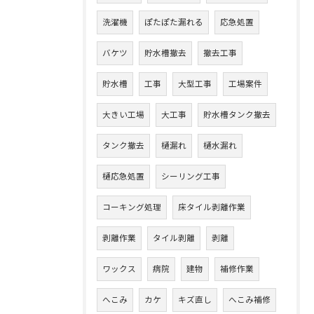
洗濯機
ぽたぽた漏れる
応急処置
バケツ
貯水槽撤去
撤去工事
貯水槽
工事
大型工事
工場案件
大きい工場
大工事
貯水槽タンク撤去
タンク撤去
樋漏れ
樋水漏れ
樋応急処置
シーリング工事
コーキング処理
床タイル剥離作業
剥離作業
タイル剥離
剥離
ワックス
病院
建物
補修作業
へこみ
カケ
キズ直し
へこみ補修