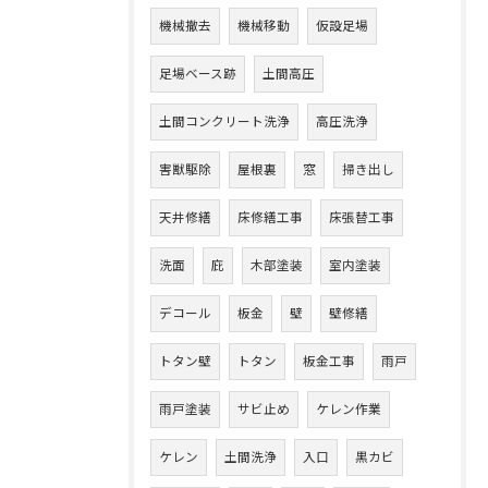
機械撤去
機械移動
仮設足場
足場ベース跡
土間高圧
土間コンクリート洗浄
高圧洗浄
害獣駆除
屋根裏
窓
掃き出し
天井修繕
床修繕工事
床張替工事
洗面
庇
木部塗装
室内塗装
デコール
板金
壁
壁修繕
トタン壁
トタン
板金工事
雨戸
雨戸塗装
サビ止め
ケレン作業
ケレン
土間洗浄
入口
黒カビ