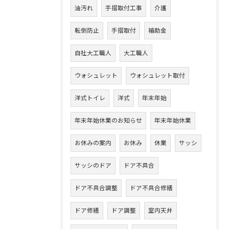
油汚れ
手摺取付工事
介護
転倒防止
手摺取付
補助金
自社大工職人
大工職人
ウォシュレット
ウォシュレット取付
洋式トイレ
洋式
年末年始
年末年始休業のお知らせ
年末年始休業
お休みの案内
お休み
休業
サッシ
サッシのドア
ドア不具合
ドア不具合調整
ドア不具合修繕
ドア修繕
ドア調整
室内天井