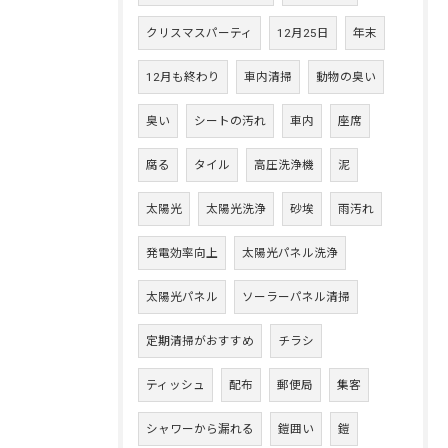
クリスマスパーティ
12月25日
年末
12月も終わり
車内清掃
動物の臭い
臭い
シートの汚れ
車内
座席
腐る
タイル
高圧洗浄機
泥
太陽光
太陽光洗浄
砂埃
雨汚れ
発電効率向上
太陽光パネル洗浄
太陽光パネル
ソーラーパネル清掃
定期清掃がおすすめ
チラシ
ティッシュ
配布
郵便局
集客
シャワーから漏れる
鎧囲い
鎧