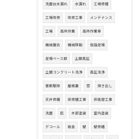
洗面台水漏れ
水漏れ
工場修繕
工場改修
改修工事
メンテナンス
工場
高所作業
高所作業車
機械撤去
機械移動
仮設足場
足場ベース跡
土間高圧
土間コンクリート洗浄
高圧洗浄
害獣駆除
屋根裏
窓
掃き出し
天井修繕
床修繕工事
床張替工事
洗面
庇
木部塗装
室内塗装
デコール
板金
壁
壁修繕