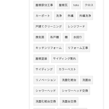
屋根部分工事
屋根瓦
toto
クロス
カーポート
洗浄
外構
外構洗浄
戸建てクリーニング
レンジフード
換気扇
吊戸棚
棚
水回り
キッチンリフォーム
リフォーム工事
屋根塗装
サイディング割れ
サイディング
カラーベスト
リノベーション
洗面化粧台
洗面台
シャワーヘッド
シャワーヘッド交換
洗面化粧台交換
洗面台交換