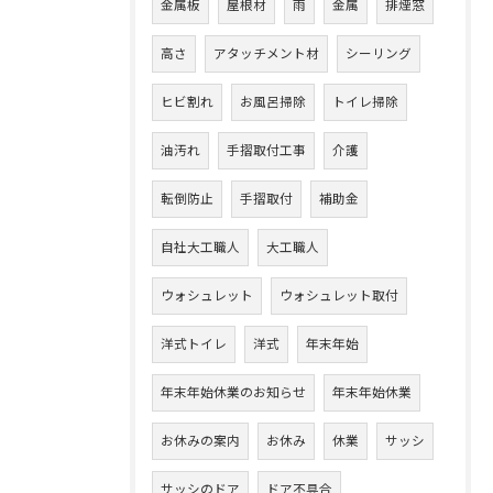
金属板
屋根材
雨
金属
排煙窓
高さ
アタッチメント材
シーリング
ヒビ割れ
お風呂掃除
トイレ掃除
油汚れ
手摺取付工事
介護
転倒防止
手摺取付
補助金
自社大工職人
大工職人
ウォシュレット
ウォシュレット取付
洋式トイレ
洋式
年末年始
年末年始休業のお知らせ
年末年始休業
お休みの案内
お休み
休業
サッシ
サッシのドア
ドア不具合