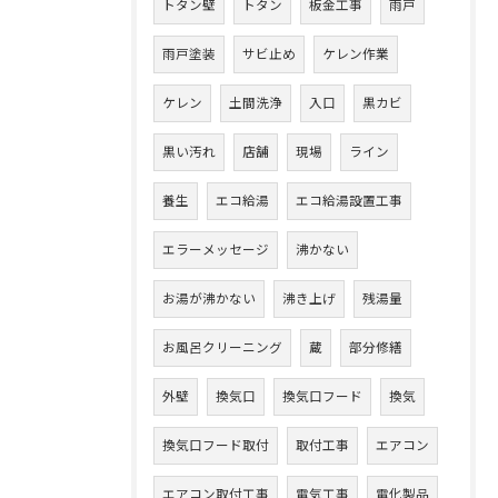
トタン壁
トタン
板金工事
雨戸
雨戸塗装
サビ止め
ケレン作業
ケレン
土間洗浄
入口
黒カビ
黒い汚れ
店舗
現場
ライン
養生
エコ給湯
エコ給湯設置工事
エラーメッセージ
沸かない
お湯が沸かない
沸き上げ
残湯量
お風呂クリーニング
蔵
部分修繕
外壁
換気口
換気口フード
換気
換気口フード取付
取付工事
エアコン
エアコン取付工事
電気工事
電化製品