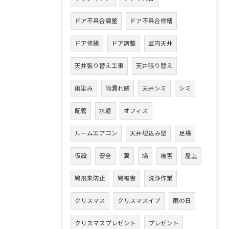
ドア不具合調整
ドア不具合修繕
ドア修繕
ドア調整
室内天井
天井張り替え工事
天井張り替え
雨染み
雨漏れ跡
天井シミ
シミ
配管
水道
オフィス
ルームエアコン
天井埋込み型
足場
仮設
安全
糞
鳩
被害
屋上
鳩飛来防止
鳩被害
洗浄作業
クリスマス
クリスマスイブ
雨の日
クリスマスプレゼント
プレゼント