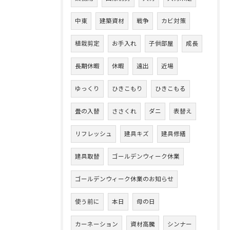
中東
建築資材
戦争
カビ対策
植栽剪定
お手入れ
子供部屋
成長
長期休暇
休暇
遠出
近場
ゆっくり
ひきこもり
ひきこもる
畳の入替
ささくれ
ダニ
表替え
リフレッシュ
建具キズ
建具修繕
建具取替
ゴールデンウィーク休業
ゴールデンウィーク休業のお知らせ
使う前に
本日
母の日
カーネーション
資材高騰
シンナー