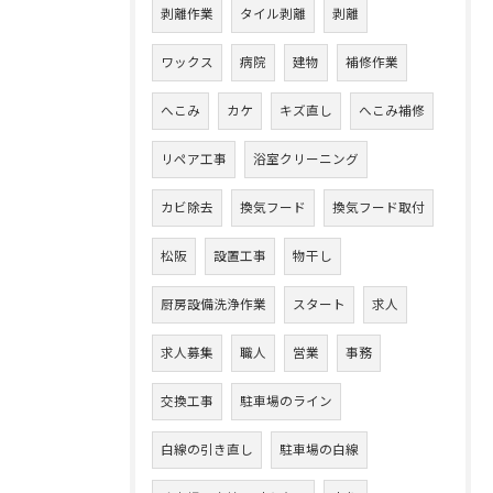
剥離作業
タイル剥離
剥離
ワックス
病院
建物
補修作業
へこみ
カケ
キズ直し
へこみ補修
リペア工事
浴室クリーニング
カビ除去
換気フード
換気フード取付
松阪
設置工事
物干し
厨房設備洗浄作業
スタート
求人
求人募集
職人
営業
事務
交換工事
駐車場のライン
白線の引き直し
駐車場の白線