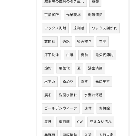
駐車場の白線の引き直し
京都
京都御所
作業現場
剥離清掃
ワックス剥離
床剥離
ワックス剥がれ
玄関柱
通路
染み抜き
寺院
床下洗浄
白蟻
夏前
電気代節約
節約
電気代
夏
浴室清掃
水アカ
ぬめり
直す
元に戻す
戻る
洗面水漏れ
水漏れ修繕
ゴールデンウィーク
連休
お掃除
夏日
梅雨前
GW
見えない汚れ
業務用
国際情勢
入荷
入荷未定