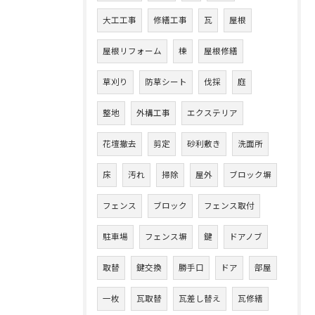
大工工事
修繕工事
瓦
屋根
屋根リフォーム
棟
屋根修繕
草刈り
防草シート
伐採
庭
整地
外構工事
エクステリア
花壇撤去
剪定
砂利敷き
洗面所
床
汚れ
掃除
屋外
ブロック塀
フェンス
ブロック
フェンス取付
駐車場
フェンス塀
鍵
ドアノブ
取替
鍵交換
勝手口
ドア
部屋
一枚
瓦取替
瓦差し替え
瓦修繕