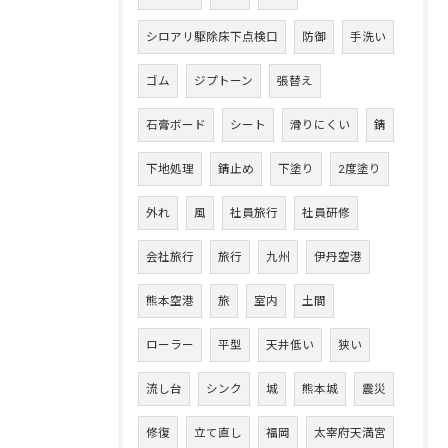
シロアリ駆除床下点検口
防御
手洗い
ゴム
ジプトーン
張替え
石膏ボード
シート
滑りにくい
錆
下地処理
錆止め
下塗り
2度塗り
外れ
風
社員旅行
社員研修
会社旅行
旅行
九州
伊丹空港
熊本空港
旅
室内
土間
ローラー
平型
天井低い
狭い
流し台
シンク
城
熊本城
震災
修復
立て直し
福岡
太宰府天満宮