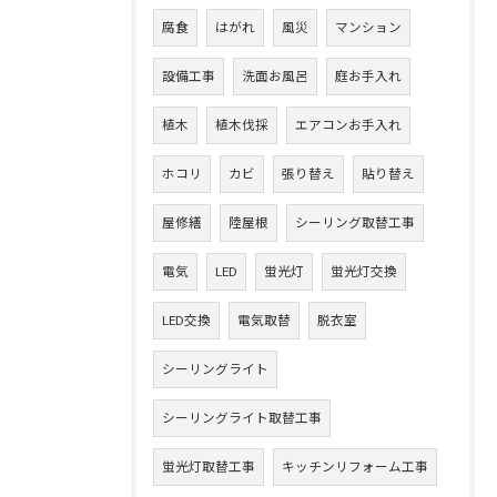
腐食
はがれ
風災
マンション
設備工事
洗面お風呂
庭お手入れ
植木
植木伐採
エアコンお手入れ
ホコリ
カビ
張り替え
貼り替え
屋修繕
陸屋根
シーリング取替工事
電気
LED
蛍光灯
蛍光灯交換
LED交換
電気取替
脱衣室
シーリングライト
シーリングライト取替工事
蛍光灯取替工事
キッチンリフォーム工事