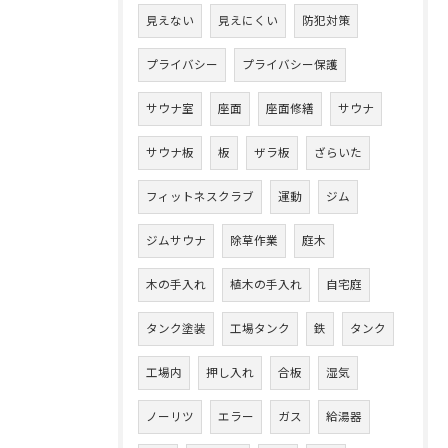
見えない
見えにくい
防犯対策
プライバシー
プライバシー保護
サウナ室
座面
座面修繕
サウナ
サウナ板
板
ザラ板
ざらいた
フィットネスクラブ
運動
ジム
ジムサウナ
除草作業
庭木
木の手入れ
植木の手入れ
自宅庭
タンク塗装
工場タンク
鉄
タンク
工場内
押し入れ
合板
湿気
ノーリツ
エラー
ガス
給湯器