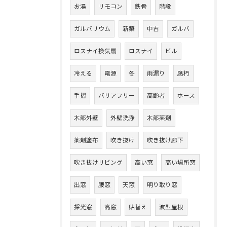
お湯
リモコン
鉄骨
階段
ガルバリウム
新築
中古
ガルバ
ロスナイ換気扇
ロスナイ
ビル
冷える
電源
冬
雨漏り
腐朽
手摺
バリアフリー
高齢者
ホース
木部外壁
外壁洗浄
木部薬剤
薬剤塗布
吹き抜け
吹き抜け廊下
吹き抜けリビング
高い窓
高い場所窓
出窓
腰窓
天窓
明り取り窓
採光窓
高窓
貼替え
波型屋根