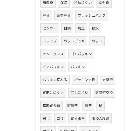
増改築
保温
冷めにくい
紫外線
守る
家を守る
フラッシュバルブ
センサー
自動
加工
排水
トラップ
ウッドデッキ
ウッド
エントランス
ゴムパッキン
ドアパッキン
パッキン
パッキン切れる
パッキン交換
玄関鍵
鍵開けにくい
回しにくい
玄関鍵交換
玄関鍵修繕
鍵調整
調整
樋
劣化
ゴミ
部分張替
雨侵入経路