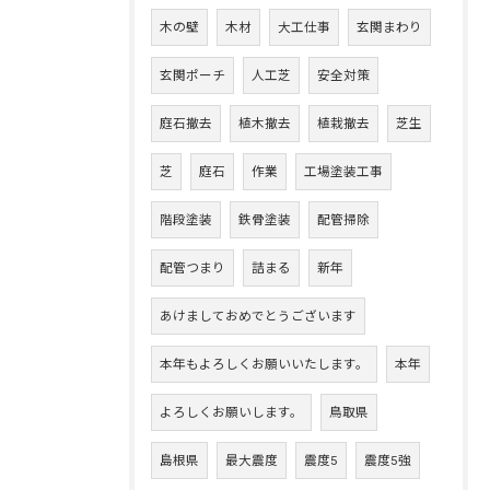
木の壁
木材
大工仕事
玄関まわり
玄関ポーチ
人工芝
安全対策
庭石撤去
植木撤去
植栽撤去
芝生
芝
庭石
作業
工場塗装工事
階段塗装
鉄骨塗装
配管掃除
配管つまり
詰まる
新年
あけましておめでとうございます
本年もよろしくお願いいたします。
本年
よろしくお願いします。
鳥取県
島根県
最大震度
震度5
震度5強