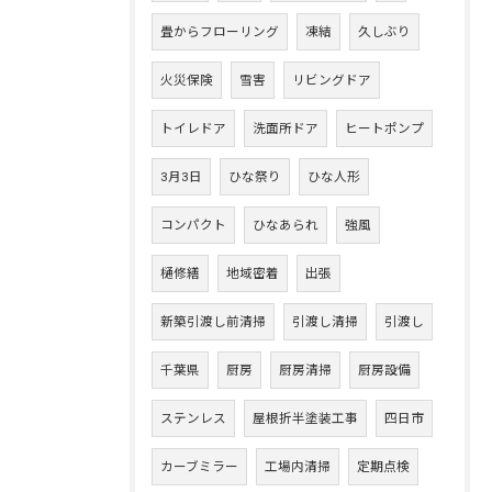
畳からフローリング
凍結
久しぶり
火災保険
雪害
リビングドア
トイレドア
洗面所ドア
ヒートポンプ
3月3日
ひな祭り
ひな人形
コンパクト
ひなあられ
強風
樋修繕
地域密着
出張
新築引渡し前清掃
引渡し清掃
引渡し
千葉県
厨房
厨房清掃
厨房設備
ステンレス
屋根折半塗装工事
四日市
カーブミラー
工場内清掃
定期点検