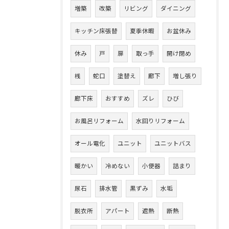
増築
改築
リビング
ダイニング
キッチン床張替
夏季休暇
お盆休み
休み
戸
扉
取っ手
開け閉め
桟
蛇口
塗替え
廊下
増し張り
廊下床
おすすめ
ズレ
ひび
お風呂リフォーム
水回りリフォーム
オール電化
ユニット
ユニットバス
暖かい
冷めない
小便器
詰まり
尿石
排水管
黒ずみ
水垢
脱衣所
アパート
遮熱
断熱