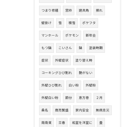
つまり修繕
窓枠
建具角
擦れ
壁掛け
雪
積雪
ポケフタ
マンホール
ポケモン
新年会
もつ鍋
こいさん
鍋
塗装時期
症状
外壁症状
塗り替え時
コーキングひび割れ
艶がない
外壁ひび割れ
白い粉
外壁粉
外壁白い粉
節分
恵方巻
２月
桑名
商売繁盛
家内安全
無病息災
南南東
立春
和室を洋室に
畳