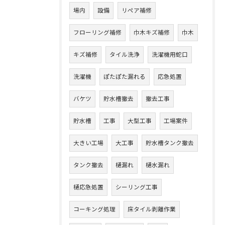
場内
設備
リペア補修
フローリング補修
巾木キズ補修
巾木
キズ補修
タイル洗浄
洗濯機用蛇口
洗濯機
ぽたぽた漏れる
応急処置
バケツ
貯水槽撤去
撤去工事
貯水槽
工事
大型工事
工場案件
大きい工場
大工事
貯水槽タンク撤去
タンク撤去
樋漏れ
樋水漏れ
樋応急処置
シーリング工事
コーキング処理
床タイル剥離作業