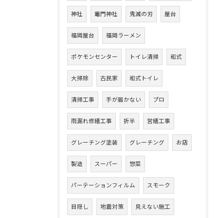
神社
竈門神社
鬼滅の刃
屋台
福岡屋台
福岡ラーメン
ポケモンセンター
トイレ清掃
和式
大掃除
古民家
和式トイレ
清掃工事
手が届かない
プロ
雨漏れ修繕工事
折半
営繕工事
グレーチング塗装
グレーチング
お店
製造
スーパー
惣菜
パーテーションフィルム
スモーク
目隠し
地震対策
見えない施工