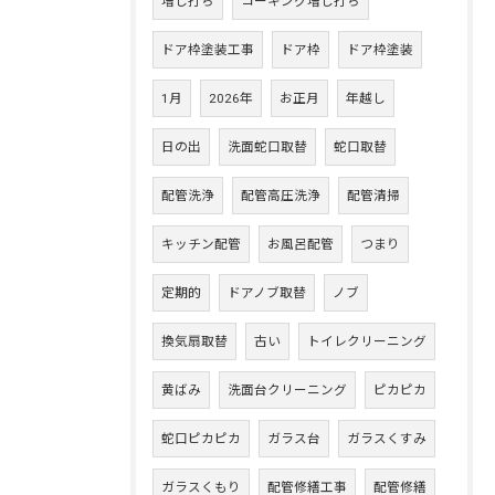
増し打ち
コーキング増し打ち
ドア枠塗装工事
ドア枠
ドア枠塗装
1月
2026年
お正月
年越し
日の出
洗面蛇口取替
蛇口取替
配管洗浄
配管高圧洗浄
配管清掃
キッチン配管
お風呂配管
つまり
定期的
ドアノブ取替
ノブ
換気扇取替
古い
トイレクリーニング
黄ばみ
洗面台クリーニング
ピカピカ
蛇口ピカピカ
ガラス台
ガラスくすみ
ガラスくもり
配管修繕工事
配管修繕