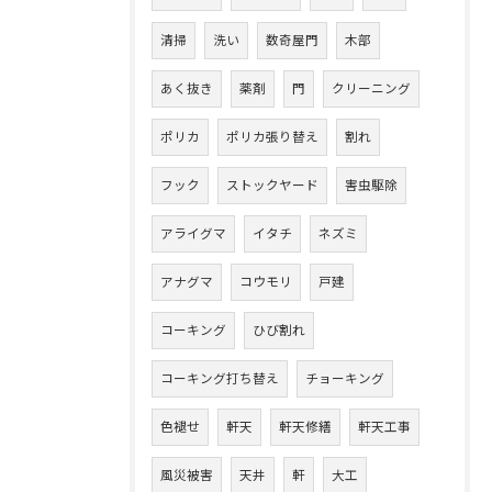
清掃
洗い
数奇屋門
木部
あく抜き
薬剤
門
クリーニング
ポリカ
ポリカ張り替え
割れ
フック
ストックヤード
害虫駆除
アライグマ
イタチ
ネズミ
アナグマ
コウモリ
戸建
コーキング
ひび割れ
コーキング打ち替え
チョーキング
色褪せ
軒天
軒天修繕
軒天工事
風災被害
天井
軒
大工