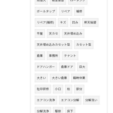
雨侵入
板金張替
ロータンク
ボールタップ
リペア
補修
リペア(補修)
キズ
凹み
軒天貼替
平屋
天カセ
天井埋め込み
天井埋め込みカセット型
カセット型
倉庫
事務所
テナント
ドアハンガー
倉庫ドア
巨大
大きい
大きい倉庫
臨時休業
社印研修
小口
柱
部分
エアコン洗浄
エアコン分解
分解洗い
分解洗浄
駆除
床下