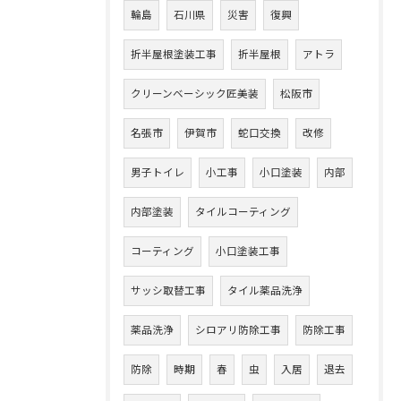
輪島
石川県
災害
復興
折半屋根塗装工事
折半屋根
アトラ
クリーンベーシック匠美装
松阪市
名張市
伊賀市
蛇口交換
改修
男子トイレ
小工事
小口塗装
内部
内部塗装
タイルコーティング
コーティング
小口塗装工事
サッシ取替工事
タイル薬品洗浄
薬品洗浄
シロアリ防除工事
防除工事
防除
時期
春
虫
入居
退去