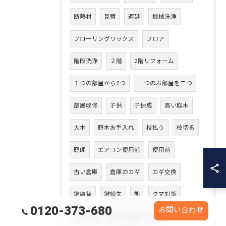
断熱材
見積
遅延
機械洗浄
フローリングワックス
フロア
階段洗浄
２階
2階リフォーム
１つの部屋から2つ
一つのお部屋を二つ
部屋改修
子供
子供成
高い庭木
大木
庭木お手入れ
枝払う
枝切る
庭師
エアコン使用前
使用前
古い倉庫
倉庫のカギ
カギ交換
鍵取替
鍵紛失
熊
クマ対策
0120-373-680
お問い合わせ
クマ出没
安全な環境づくり