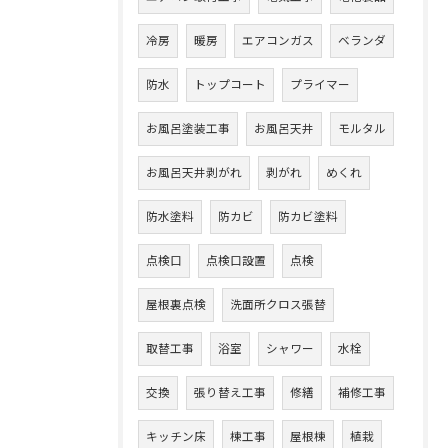
冷房
暖房
エアコンガス
ベランダ
防水
トップコート
プライマー
お風呂塗装工事
お風呂天井
モルタル
お風呂天井剥がれ
剥がれ
めくれ
防水塗料
防カビ
防カビ塗料
点検口
点検口設置
点検
屋根裏点検
洗面所クロス張替
取替工事
浴室
シャワー
水栓
交換
張り替え工事
修繕
補修工事
キッチン床
棟工事
屋根棟
植栽