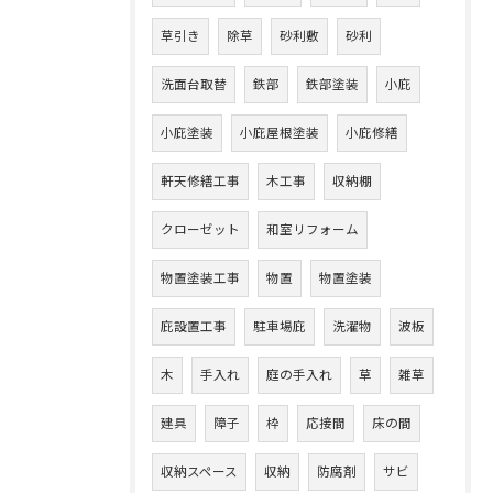
草引き
除草
砂利敷
砂利
洗面台取替
鉄部
鉄部塗装
小庇
小庇塗装
小庇屋根塗装
小庇修繕
軒天修繕工事
木工事
収納棚
クローゼット
和室リフォーム
物置塗装工事
物置
物置塗装
庇設置工事
駐車場庇
洗濯物
波板
木
手入れ
庭の手入れ
草
雑草
建具
障子
枠
応接間
床の間
収納スペース
収納
防腐剤
サビ