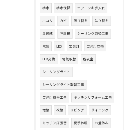
植木
植木伐採
エアコンお手入れ
ホコリ
カビ
張り替え
貼り替え
屋修繕
陸屋根
シーリング取替工事
電気
LED
蛍光灯
蛍光灯交換
LED交換
電気取替
脱衣室
シーリングライト
シーリングライト取替工事
蛍光灯取替工事
キッチンリフォーム工事
増築
改築
リビング
ダイニング
キッチン床張替
夏季休暇
お盆休み