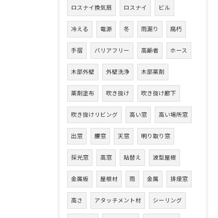
ロスナイ換気扇
ロスナイ
ビル
冷える
電源
冬
雨漏り
腐朽
手摺
バリアフリー
高齢者
ホース
木部外壁
外壁洗浄
木部薬剤
薬剤塗布
吹き抜け
吹き抜け廊下
吹き抜けリビング
高い窓
高い場所窓
出窓
腰窓
天窓
明り取り窓
採光窓
高窓
貼替え
波型屋根
金属板
屋根材
雨
金属
排煙窓
高さ
アタッチメント材
シーリング