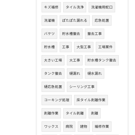
キズ補修
タイル洗浄
洗濯機用蛇口
洗濯機
ぽたぽた漏れる
応急処置
バケツ
貯水槽撤去
撤去工事
貯水槽
工事
大型工事
工場案件
大きい工場
大工事
貯水槽タンク撤去
タンク撤去
樋漏れ
樋水漏れ
樋応急処置
シーリング工事
コーキング処理
床タイル剥離作業
剥離作業
タイル剥離
剥離
ワックス
病院
建物
補修作業