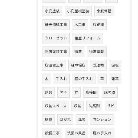
小庇塗装
小庇屋根塗装
小庇修繕
軒天修繕工事
木工事
収納棚
クローゼット
和室リフォーム
物置塗装工事
物置
物置塗装
庇設置工事
駐車場庇
洗濯物
波板
木
手入れ
庭の手入れ
草
雑草
建具
障子
枠
応接間
床の間
収納スペース
収納
防腐剤
サビ
腐食
はがれ
風災
マンション
設備工事
洗面お風呂
庭お手入れ