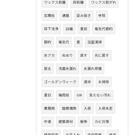
ワックス剥離
床剥離
ワックス剥がれ
玄関柱
通路
染み抜き
寺院
床下洗浄
白蟻
夏前
電気代節約
節約
電気代
夏
浴室清掃
水アカ
ぬめり
直す
元に戻す
戻る
洗面水漏れ
水漏れ修繕
ゴールデンウィーク
連休
お掃除
夏日
梅雨前
GW
見えない汚れ
業務用
国際情勢
入荷
入荷未定
中東
建築資材
戦争
カビ対策