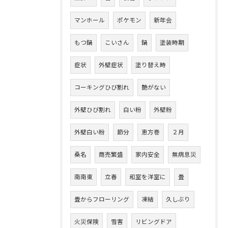
マンホール
ポケモン
新年会
もつ鍋
こいさん
鍋
塗装時期
症状
外壁症状
塗り替え時
コーキングひび割れ
艶がない
外壁ひび割れ
白い粉
外壁粉
外壁白い粉
節分
恵方巻
２月
桑名
商売繁盛
家内安全
無病息災
南南東
立春
和室を洋室に
畳
畳からフローリング
凍結
久しぶり
火災保険
雪害
リビングドア