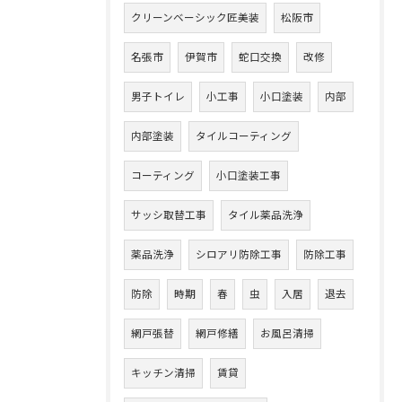
クリーンベーシック匠美装
松阪市
名張市
伊賀市
蛇口交換
改修
男子トイレ
小工事
小口塗装
内部
内部塗装
タイルコーティング
コーティング
小口塗装工事
サッシ取替工事
タイル薬品洗浄
薬品洗浄
シロアリ防除工事
防除工事
防除
時期
春
虫
入居
退去
網戸張替
網戸修繕
お風呂清掃
キッチン清掃
賃貸