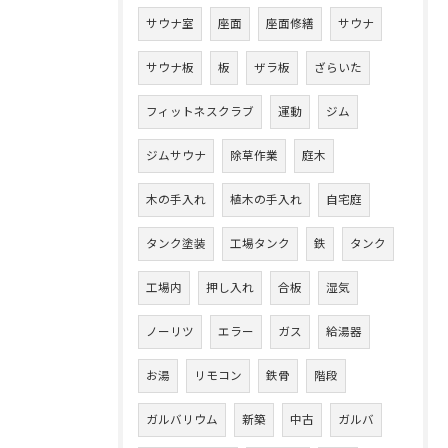
サウナ室
座面
座面修繕
サウナ
サウナ板
板
ザラ板
ざらいた
フィットネスクラブ
運動
ジム
ジムサウナ
除草作業
庭木
木の手入れ
植木の手入れ
自宅庭
タンク塗装
工場タンク
鉄
タンク
工場内
押し入れ
合板
湿気
ノーリツ
エラー
ガス
給湯器
お湯
リモコン
鉄骨
階段
ガルバリウム
新築
中古
ガルバ