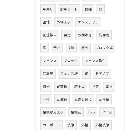
草刈り
防草シート
伐採
庭
整地
外構工事
エクステリア
花壇撤去
剪定
砂利敷き
洗面所
床
汚れ
掃除
屋外
ブロック塀
フェンス
ブロック
フェンス取付
駐車場
フェンス塀
鍵
ドアノブ
取替
鍵交換
勝手口
ドア
部屋
一枚
瓦取替
瓦差し替え
瓦修繕
屋根部分工事
屋根瓦
toto
クロス
カーポート
洗浄
外構
外構洗浄