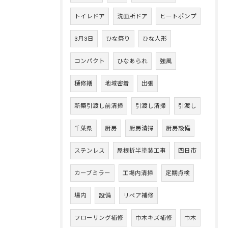
トイレドア
洗面所ドア
ヒートポンプ
3月3日
ひな祭り
ひな人形
コンパクト
ひなあられ
強風
樋修繕
地域密着
出張
新築引渡し前清掃
引渡し清掃
引渡し
千葉県
厨房
厨房清掃
厨房設備
ステンレス
屋根折半塗装工事
四日市
カーブミラー
工場内清掃
定期点検
場内
設備
リペア補修
フローリング補修
巾木キズ補修
巾木