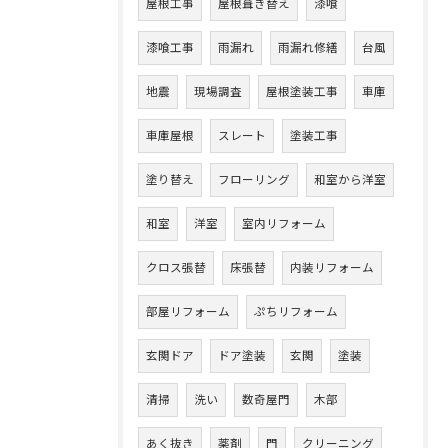
屋根工事
屋根葺き替え
漆喰
漆喰工事
雨漏れ
雨漏れ修繕
台風
地震
現場調査
屋根塗装工事
車庫
車庫屋根
スレート
塗装工事
塗り替え
フローリング
和室から洋室
和室
洋室
室内リフォーム
クロス張替
床張替
内装リフォーム
部屋リフォーム
ぷちリフォーム
玄関ドア
ドア塗装
玄関
塗装
清掃
洗い
数奇屋門
木部
あく抜き
薬剤
門
クリーニング