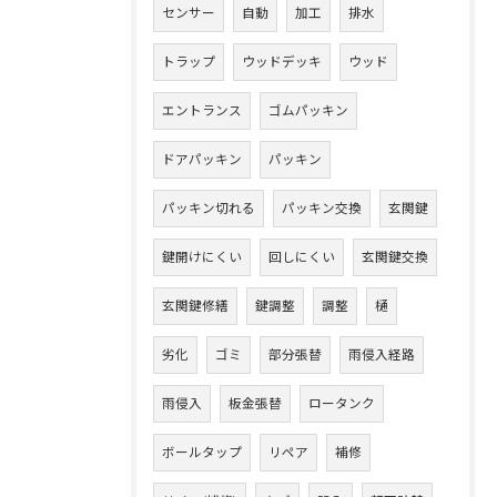
センサー
自動
加工
排水
トラップ
ウッドデッキ
ウッド
エントランス
ゴムパッキン
ドアパッキン
パッキン
パッキン切れる
パッキン交換
玄関鍵
鍵開けにくい
回しにくい
玄関鍵交換
玄関鍵修繕
鍵調整
調整
樋
劣化
ゴミ
部分張替
雨侵入経路
雨侵入
板金張替
ロータンク
ボールタップ
リペア
補修