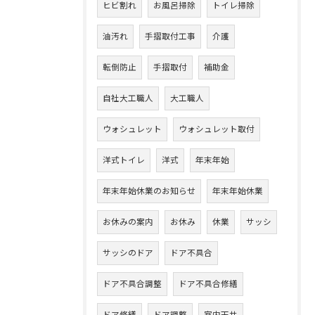
ヒビ割れ
お風呂掃除
トイレ掃除
油汚れ
手摺取付工事
介護
転倒防止
手摺取付
補助金
自社大工職人
大工職人
ウォシュレット
ウォシュレット取付
洋式トイレ
洋式
年末年始
年末年始休業のお知らせ
年末年始休業
お休みの案内
お休み
休業
サッシ
サッシのドア
ドア不具合
ドア不具合調整
ドア不具合修繕