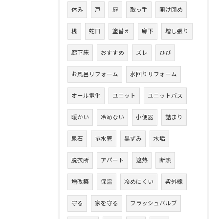
休み
戸
扉
取っ手
開け閉め
桟
蛇口
塗替え
廊下
増し張り
廊下床
おすすめ
ズレ
ひび
お風呂リフォーム
水回りリフォーム
オール電化
ユニット
ユニットバス
暖かい
冷めない
小便器
詰まり
尿石
排水管
黒ずみ
水垢
脱衣所
アパート
遮熱
断熱
増改築
保温
冷めにくい
紫外線
守る
家を守る
フラッシュバルブ