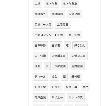
工場
高所作業
高所作業車
機械撤去
機械移動
仮設足場
足場ベース跡
土間高圧
土間コンクリート洗浄
高圧洗浄
害獣駆除
屋根裏
窓
掃き出し
天井修繕
床修繕工事
床張替工事
洗面
庇
木部塗装
室内塗装
デコール
板金
壁
壁修繕
トタン壁
トタン
板金工事
雨戸
雨戸塗装
サビ止め
ケレン作業