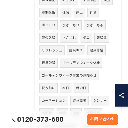
植栽剪定
お手入れ
子供部屋
成長
長期休暇
休暇
遠出
近場
ゆっくり
ひきこもり
ひきこもる
畳の入替
ささくれ
ダニ
表替え
リフレッシュ
建具キズ
建具修繕
建具取替
ゴールデンウィーク休業
ゴールデンウィーク休業のお知らせ
使う前に
本日
母の日
カーネーション
資材高騰
シンナー
断熱材
見積
遅延
機械洗浄
0120-373-680
お問い合わせ
フローリングワックス
フロア