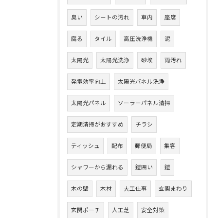
臭い
シートの汚れ
車内
座席
腐る
タイル
高圧洗浄機
泥
太陽光
太陽光洗浄
砂埃
雨汚れ
発電効率向上
太陽光パネル洗浄
太陽光パネル
ソーラーパネル清掃
定期清掃がおすすめ
チラシ
ティッシュ
配布
郵便局
集客
シャワーから漏れる
鎧囲い
鎧
木の壁
木材
大工仕事
玄関まわり
玄関ポーチ
人工芝
安全対策