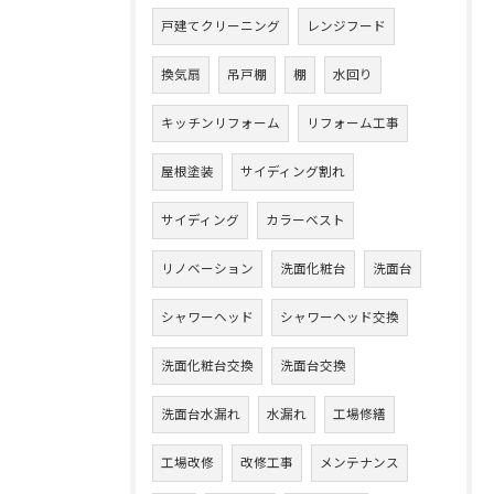
戸建てクリーニング
レンジフード
換気扇
吊戸棚
棚
水回り
キッチンリフォーム
リフォーム工事
屋根塗装
サイディング割れ
サイディング
カラーベスト
リノベーション
洗面化粧台
洗面台
シャワーヘッド
シャワーヘッド交換
洗面化粧台交換
洗面台交換
洗面台水漏れ
水漏れ
工場修繕
工場改修
改修工事
メンテナンス