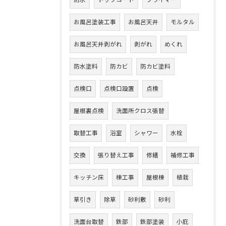
防水
トップコート
プライマー
お風呂塗装工事
お風呂天井
モルタル
お風呂天井剥がれ
剥がれ
めくれ
防水塗料
防カビ
防カビ塗料
点検口
点検口設置
点検
屋根裏点検
洗面所クロス張替
取替工事
浴室
シャワー
水栓
交換
張り替え工事
修繕
補修工事
キッチン床
棟工事
屋根棟
植栽
草引き
除草
砂利敷
砂利
洗面台取替
鉄部
鉄部塗装
小庇