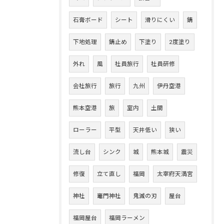
石膏ボード
シート
滑りにくい
錆
下地処理
錆止め
下塗り
2度塗り
外れ
風
社員旅行
社員研修
会社旅行
旅行
九州
伊丹空港
熊本空港
旅
室内
土間
ローラー
平型
天井低い
狭い
流し台
シンク
城
熊本城
震災
修復
立て直し
福岡
太宰府天満宮
神社
竈門神社
鬼滅の刃
屋台
福岡屋台
福岡ラーメン