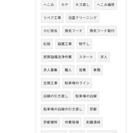
へこみ
カケ
キズ直し
へこみ補修
リペア工事
浴室クリーニング
カビ除去
換気フード
換気フード取付
松阪
設置工事
物干し
厨房設備洗浄作業
スタート
求人
求人募集
職人
営業
事務
交換工事
駐車場のライン
白線の引き直し
駐車場の白線
駐車場の白線の引き直し
京都
京都御所
作業現場
剥離清掃