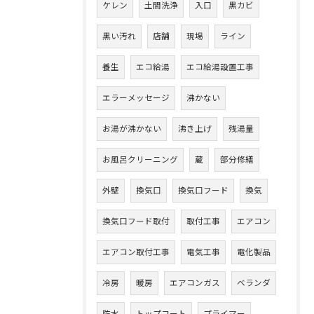
ケレン
土間洗浄
入口
黒カビ
黒い汚れ
店舗
現場
ライン
養生
エコ給湯
エコ給湯設置工事
エラーメッセージ
沸かない
お湯が沸かない
沸き上げ
残湯量
お風呂クリーニング
蔵
部分修繕
外壁
換気口
換気口フード
換気
換気口フード取付
取付工事
エアコン
エアコン取付工事
電気工事
電化製品
冷房
暖房
エアコンガス
ベランダ