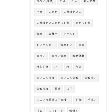
リペア(補修)
キズ
凹み
軒天貼替
平屋
天カセ
天井埋め込み
天井埋め込みカセット型
カセット型
倉庫
事務所
テナント
ドアハンガー
倉庫ドア
巨大
大きい
大きい倉庫
臨時休業
社印研修
小口
柱
部分
エアコン洗浄
エアコン分解
分解洗い
分解洗浄
駆除
床下
シロアリ駆除床下点検口
防御
手洗い
ゴム
ジプトーン
張替え