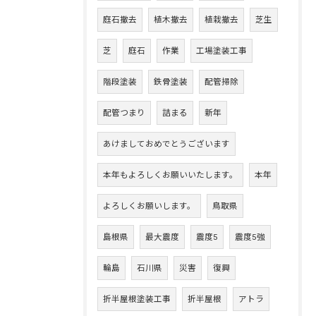
庭石撤去
植木撤去
植栽撤去
芝生
芝
庭石
作業
工場塗装工事
階段塗装
鉄骨塗装
配管掃除
配管つまり
詰まる
新年
あけましておめでとうございます
本年もよろしくお願いいたします。
本年
よろしくお願いします。
鳥取県
島根県
最大震度
震度5
震度5強
輪島
石川県
災害
復興
折半屋根塗装工事
折半屋根
アトラ