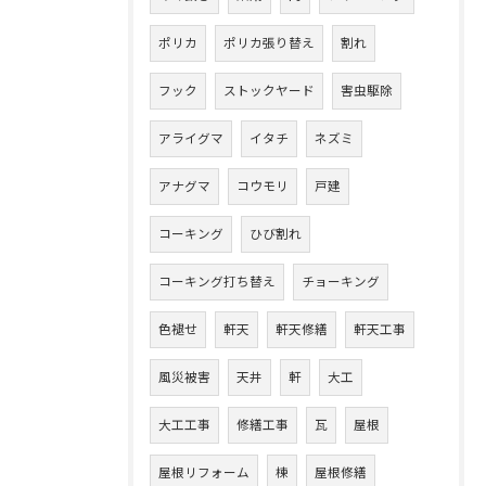
ポリカ
ポリカ張り替え
割れ
フック
ストックヤード
害虫駆除
アライグマ
イタチ
ネズミ
アナグマ
コウモリ
戸建
コーキング
ひび割れ
コーキング打ち替え
チョーキング
色褪せ
軒天
軒天修繕
軒天工事
風災被害
天井
軒
大工
大工工事
修繕工事
瓦
屋根
屋根リフォーム
棟
屋根修繕