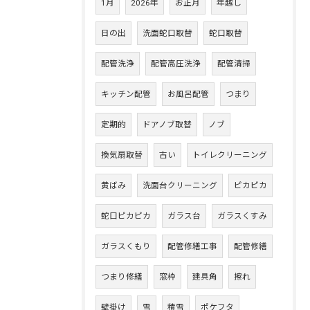
1月
2026年
お正月
年越し
日の出
洗面蛇口取替
蛇口取替
配管洗浄
配管高圧洗浄
配管清掃
キッチン配管
お風呂配管
つまり
定期的
ドアノブ取替
ノブ
換気扇取替
古い
トイレクリーニング
黄ばみ
洗面台クリーニング
ピカピカ
蛇口ピカピカ
ガラス台
ガラスくすみ
ガラスくもり
配管修繕工事
配管修繕
つまり修繕
窓枠
建具角
擦れ
壁掛け
雪
積雪
ポケフタ