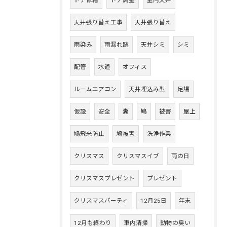
ドア修繕
ドア調整
室内天井
天井張り替え工事
天井張り替え
雨染み
雨漏れ跡
天井シミ
シミ
配管
水道
オフィス
ルームエアコン
天井埋込み型
足場
仮設
安全
糞
鳩
被害
屋上
鳩飛来防止
鳩被害
洗浄作業
クリスマス
クリスマスイブ
雨の日
クリスマスプレゼント
プレゼント
クリスマスパーティ
12月25日
年末
12月も終わり
車内清掃
動物の臭い