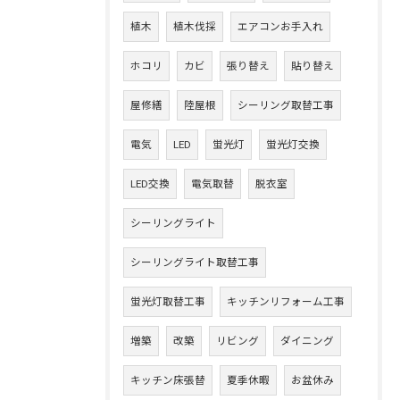
植木
植木伐採
エアコンお手入れ
ホコリ
カビ
張り替え
貼り替え
屋修繕
陸屋根
シーリング取替工事
電気
LED
蛍光灯
蛍光灯交換
LED交換
電気取替
脱衣室
シーリングライト
シーリングライト取替工事
蛍光灯取替工事
キッチンリフォーム工事
増築
改築
リビング
ダイニング
キッチン床張替
夏季休暇
お盆休み