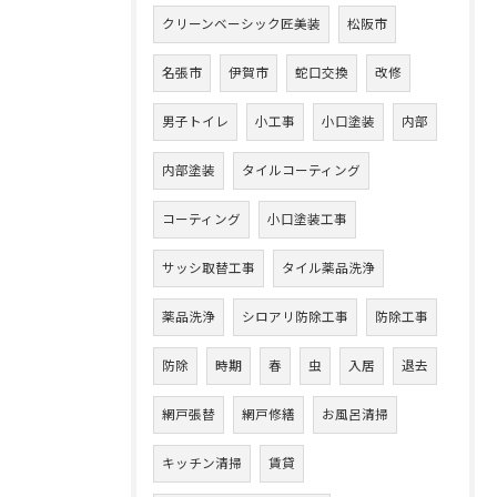
クリーンベーシック匠美装
松阪市
名張市
伊賀市
蛇口交換
改修
男子トイレ
小工事
小口塗装
内部
内部塗装
タイルコーティング
コーティング
小口塗装工事
サッシ取替工事
タイル薬品洗浄
薬品洗浄
シロアリ防除工事
防除工事
防除
時期
春
虫
入居
退去
網戸張替
網戸修繕
お風呂清掃
キッチン清掃
賃貸