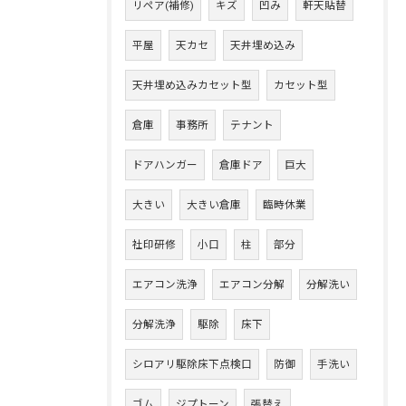
リペア(補修)
キズ
凹み
軒天貼替
平屋
天カセ
天井埋め込み
天井埋め込みカセット型
カセット型
倉庫
事務所
テナント
ドアハンガー
倉庫ドア
巨大
大きい
大きい倉庫
臨時休業
社印研修
小口
柱
部分
エアコン洗浄
エアコン分解
分解洗い
分解洗浄
駆除
床下
シロアリ駆除床下点検口
防御
手洗い
ゴム
ジプトーン
張替え