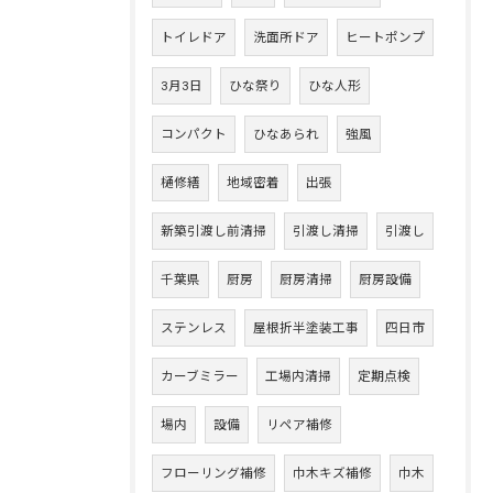
トイレドア
洗面所ドア
ヒートポンプ
3月3日
ひな祭り
ひな人形
コンパクト
ひなあられ
強風
樋修繕
地域密着
出張
新築引渡し前清掃
引渡し清掃
引渡し
千葉県
厨房
厨房清掃
厨房設備
ステンレス
屋根折半塗装工事
四日市
カーブミラー
工場内清掃
定期点検
場内
設備
リペア補修
フローリング補修
巾木キズ補修
巾木