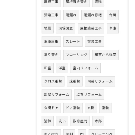
屋根工事
屋根葺き替え
漆喰
漆喰工事
雨漏れ
雨漏れ修繕
台風
地震
現場調査
屋根塗装工事
車庫
車庫屋根
スレート
塗装工事
塗り替え
フローリング
和室から洋室
和室
洋室
室内リフォーム
クロス張替
床張替
内装リフォーム
部屋リフォーム
ぷちリフォーム
玄関ドア
ドア塗装
玄関
塗装
清掃
洗い
数奇屋門
木部
あく抜き
薬剤
門
クリーニング