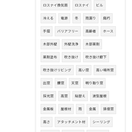
ロスナイ換気扇
ロスナイ
ビル
冷える
電源
冬
雨漏り
腐朽
手摺
バリアフリー
高齢者
ホース
木部外壁
外壁洗浄
木部薬剤
薬剤塗布
吹き抜け
吹き抜け廊下
吹き抜けリビング
高い窓
高い場所窓
出窓
腰窓
天窓
明り取り窓
採光窓
高窓
貼替え
波型屋根
金属板
屋根材
雨
金属
排煙窓
高さ
アタッチメント材
シーリング