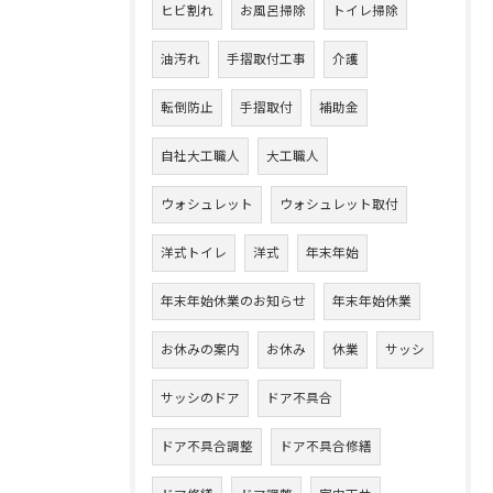
ヒビ割れ
お風呂掃除
トイレ掃除
油汚れ
手摺取付工事
介護
転倒防止
手摺取付
補助金
自社大工職人
大工職人
ウォシュレット
ウォシュレット取付
洋式トイレ
洋式
年末年始
年末年始休業のお知らせ
年末年始休業
お休みの案内
お休み
休業
サッシ
サッシのドア
ドア不具合
ドア不具合調整
ドア不具合修繕