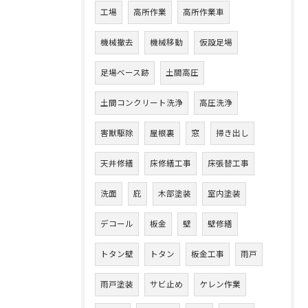
工場
高所作業
高所作業車
機械撤去
機械移動
仮設足場
足場ベース跡
土間高圧
土間コンクリート洗浄
高圧洗浄
害獣駆除
屋根裏
窓
掃き出し
天井修繕
床修繕工事
床張替工事
洗面
庇
木部塗装
室内塗装
デコール
板金
壁
壁修繕
トタン壁
トタン
板金工事
雨戸
雨戸塗装
サビ止め
ケレン作業