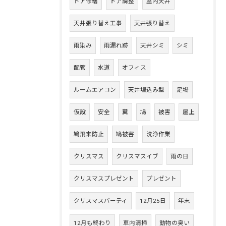
ドア修繕
ドア調整
室内天井
天井張り替え工事
天井張り替え
雨染み
雨漏れ跡
天井シミ
シミ
配管
水道
オフィス
ルームエアコン
天井埋込み型
足場
仮設
安全
糞
鳩
被害
屋上
鳩飛来防止
鳩被害
洗浄作業
クリスマス
クリスマスイブ
雨の日
クリスマスプレゼント
プレゼント
クリスマスパーティ
12月25日
年末
12月も終わり
車内清掃
動物の臭い