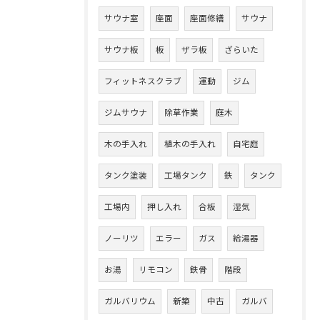
サウナ室
座面
座面修繕
サウナ
サウナ板
板
ザラ板
ざらいた
フィットネスクラブ
運動
ジム
ジムサウナ
除草作業
庭木
木の手入れ
植木の手入れ
自宅庭
タンク塗装
工場タンク
鉄
タンク
工場内
押し入れ
合板
湿気
ノーリツ
エラー
ガス
給湯器
お湯
リモコン
鉄骨
階段
ガルバリウム
新築
中古
ガルバ