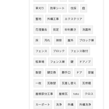
草刈り
防草シート
伐採
庭
整地
外構工事
エクステリア
花壇撤去
剪定
砂利敷き
洗面所
床
汚れ
掃除
屋外
ブロック塀
フェンス
ブロック
フェンス取付
駐車場
フェンス塀
鍵
ドアノブ
取替
鍵交換
勝手口
ドア
部屋
一枚
瓦取替
瓦差し替え
瓦修繕
屋根部分工事
屋根瓦
toto
クロス
カーポート
洗浄
外構
外構洗浄