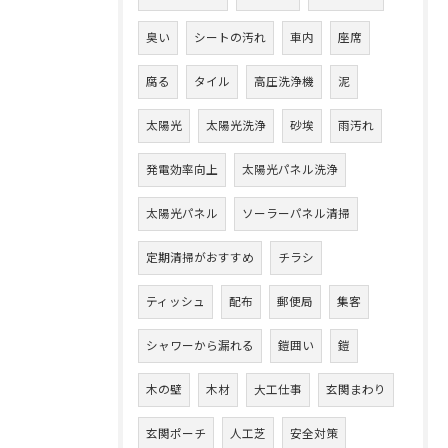
臭い
シートの汚れ
車内
座席
腐る
タイル
高圧洗浄機
泥
太陽光
太陽光洗浄
砂埃
雨汚れ
発電効率向上
太陽光パネル洗浄
太陽光パネル
ソーラーパネル清掃
定期清掃がおすすめ
チラシ
ティッシュ
配布
郵便局
集客
シャワーから漏れる
鎧囲い
鎧
木の壁
木材
大工仕事
玄関まわり
玄関ポーチ
人工芝
安全対策