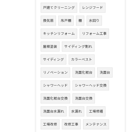
戸建てクリーニング
レンジフード
換気扇
吊戸棚
棚
水回り
キッチンリフォーム
リフォーム工事
屋根塗装
サイディング割れ
サイディング
カラーベスト
リノベーション
洗面化粧台
洗面台
シャワーヘッド
シャワーヘッド交換
洗面化粧台交換
洗面台交換
洗面台水漏れ
水漏れ
工場修繕
工場改修
改修工事
メンテナンス