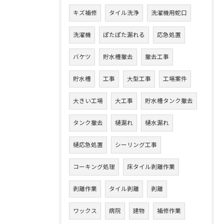
キズ補修
タイル洗浄
洗濯機用蛇口
洗濯機
ぽたぽた漏れる
応急処置
バケツ
貯水槽撤去
撤去工事
貯水槽
工事
大型工事
工場案件
大きい工場
大工事
貯水槽タンク撤去
タンク撤去
樋漏れ
樋水漏れ
樋応急処置
シーリング工事
コーキング処理
床タイル剥離作業
剥離作業
タイル剥離
剥離
ワックス
病院
建物
補修作業