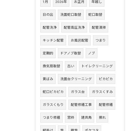
1月
2026年
お正月
年越し
日の出
洗面蛇口取替
蛇口取替
配管洗浄
配管高圧洗浄
配管清掃
キッチン配管
お風呂配管
つまり
定期的
ドアノブ取替
ノブ
換気扇取替
古い
トイレクリーニング
黄ばみ
洗面台クリーニング
ピカピカ
蛇口ピカピカ
ガラス台
ガラスくすみ
ガラスくもり
配管修繕工事
配管修繕
つまり修繕
窓枠
建具角
擦れ
壁掛け
雪
積雪
ポケフタ