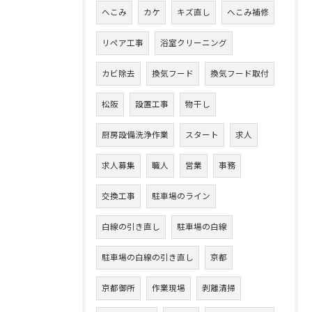
へこみ
カケ
キズ直し
へこみ補修
リペア工事
浴室クリーニング
カビ除去
換気フード
換気フード取付
松阪
設置工事
物干し
厨房設備洗浄作業
スタート
求人
求人募集
職人
営業
事務
交換工事
駐車場のライン
白線の引き直し
駐車場の白線
駐車場の白線の引き直し
京都
京都御所
作業現場
剥離清掃