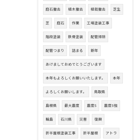
庭石撤去
植木撤去
植栽撤去
芝生
芝
庭石
作業
工場塗装工事
階段塗装
鉄骨塗装
配管掃除
配管つまり
詰まる
新年
あけましておめでとうございます
本年もよろしくお願いいたします。
本年
よろしくお願いします。
鳥取県
島根県
最大震度
震度5
震度5強
輪島
石川県
災害
復興
折半屋根塗装工事
折半屋根
アトラ