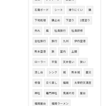
石膏ボード
シート
滑りにくい
錆
下地処理
錆止め
下塗り
2度塗り
外れ
風
社員旅行
社員研修
会社旅行
旅行
九州
伊丹空港
熊本空港
旅
室内
土間
ローラー
平型
天井低い
狭い
流し台
シンク
城
熊本城
震災
修復
立て直し
福岡
太宰府天満宮
神社
竈門神社
鬼滅の刃
屋台
福岡屋台
福岡ラーメン