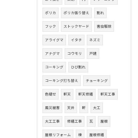
ポリカ
ポリカ張り替え
割れ
フック
ストックヤード
害虫駆除
アライグマ
イタチ
ネズミ
アナグマ
コウモリ
戸建
コーキング
ひび割れ
コーキング打ち替え
チョーキング
色褪せ
軒天
軒天修繕
軒天工事
風災被害
天井
軒
大工
大工工事
修繕工事
瓦
屋根
屋根リフォーム
棟
屋根修繕