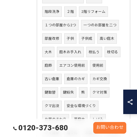
階段洗浄
２階
2階リフォーム
１つの部屋から2つ
一つのお部屋を二つ
部屋改修
子供
子供成
高い庭木
大木
庭木お手入れ
枝払う
枝切る
庭師
エアコン使用前
使用前
古い倉庫
倉庫のカギ
カギ交換
鍵取替
鍵紛失
熊
クマ対策
クマ出没
安全な環境づくり
お家のまわり
草庭木
しげみ
0120-373-680
お問い合わせ
クマ目撃
贈り物
木製ドア
入り口