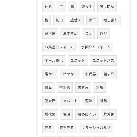
休み
戸
扉
取っ手
開け閉め
桟
蛇口
塗替え
廊下
増し張り
廊下床
おすすめ
ズレ
ひび
お風呂リフォーム
水回りリフォーム
オール電化
ユニット
ユニットバス
暖かい
冷めない
小便器
詰まり
尿石
排水管
黒ずみ
水垢
脱衣所
アパート
遮熱
断熱
増改築
保温
冷めにくい
紫外線
守る
家を守る
フラッシュバルブ