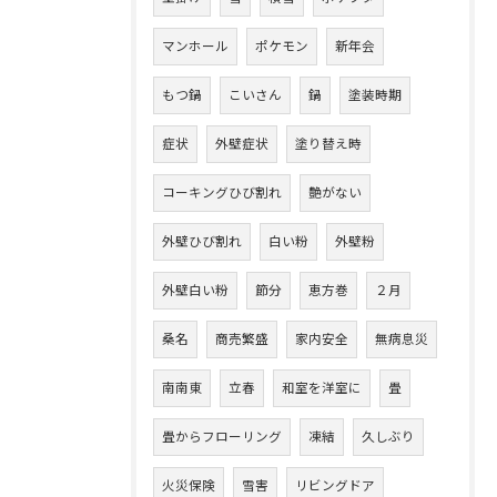
マンホール
ポケモン
新年会
もつ鍋
こいさん
鍋
塗装時期
症状
外壁症状
塗り替え時
コーキングひび割れ
艶がない
外壁ひび割れ
白い粉
外壁粉
外壁白い粉
節分
恵方巻
２月
桑名
商売繁盛
家内安全
無病息災
南南東
立春
和室を洋室に
畳
畳からフローリング
凍結
久しぶり
火災保険
雪害
リビングドア