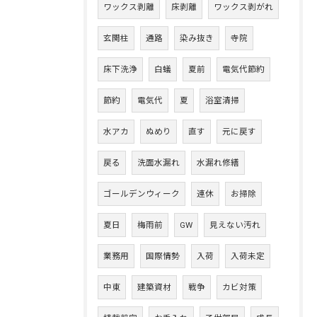
ワックス剥離
床剥離
ワックス剥がれ
玄関柱
通路
染み抜き
寺院
床下洗浄
白蟻
夏前
電気代節約
節約
電気代
夏
浴室清掃
水アカ
ぬめり
直す
元に戻す
戻る
洗面水漏れ
水漏れ修繕
ゴールデンウィーク
連休
お掃除
夏日
梅雨前
GW
見えない汚れ
業務用
国際情勢
入荷
入荷未定
中東
建築資材
戦争
カビ対策