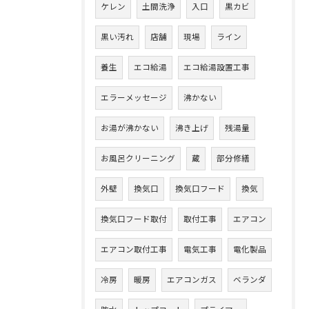
ケレン
土間洗浄
入口
黒カビ
黒い汚れ
店舗
現場
ライン
養生
エコ給湯
エコ給湯設置工事
エラーメッセージ
沸かない
お湯が沸かない
沸き上げ
残湯量
お風呂クリーニング
蔵
部分修繕
外壁
換気口
換気口フード
換気
換気口フード取付
取付工事
エアコン
エアコン取付工事
電気工事
電化製品
冷房
暖房
エアコンガス
ベランダ