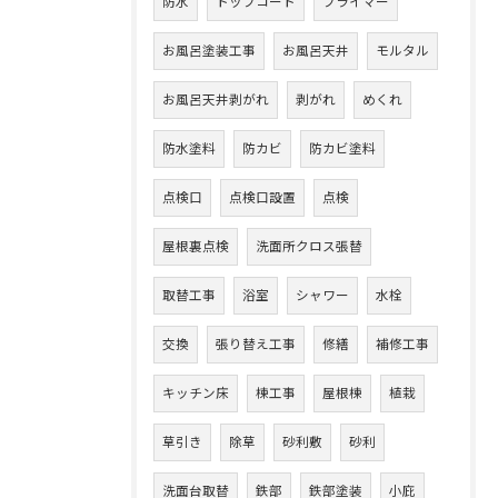
防水
トップコート
プライマー
お風呂塗装工事
お風呂天井
モルタル
お風呂天井剥がれ
剥がれ
めくれ
防水塗料
防カビ
防カビ塗料
点検口
点検口設置
点検
屋根裏点検
洗面所クロス張替
取替工事
浴室
シャワー
水栓
交換
張り替え工事
修繕
補修工事
キッチン床
棟工事
屋根棟
植栽
草引き
除草
砂利敷
砂利
洗面台取替
鉄部
鉄部塗装
小庇