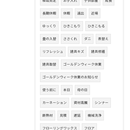
植栽剪定
お手入れ
子供部屋
成長
長期休暇
休暇
遠出
近場
ゆっくり
ひきこもり
ひきこもる
畳の入替
ささくれ
ダニ
表替え
リフレッシュ
建具キズ
建具修繕
建具取替
ゴールデンウィーク休業
ゴールデンウィーク休業のお知らせ
使う前に
本日
母の日
カーネーション
資材高騰
シンナー
断熱材
見積
遅延
機械洗浄
フローリングワックス
フロア