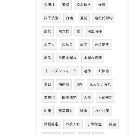
玄関柱
通路
染み抜き
寺院
床下洗浄
白蟻
夏前
電気代節約
節約
電気代
夏
浴室清掃
水アカ
ぬめり
直す
元に戻す
戻る
洗面水漏れ
水漏れ修繕
ゴールデンウィーク
連休
お掃除
夏日
梅雨前
GW
見えない汚れ
業務用
国際情勢
入荷
入荷未定
中東
建築資材
戦争
カビ対策
植栽剪定
お手入れ
子供部屋
成長