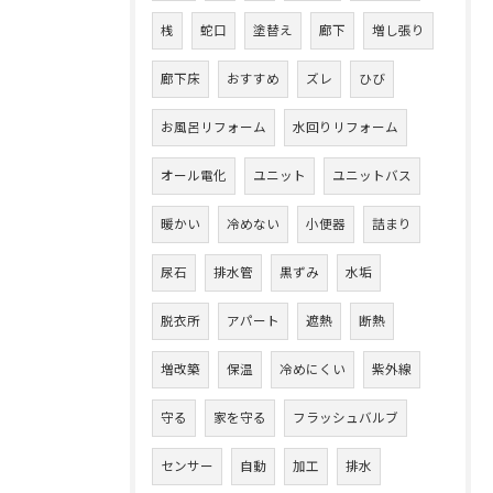
桟
蛇口
塗替え
廊下
増し張り
廊下床
おすすめ
ズレ
ひび
お風呂リフォーム
水回りリフォーム
オール電化
ユニット
ユニットバス
暖かい
冷めない
小便器
詰まり
尿石
排水管
黒ずみ
水垢
脱衣所
アパート
遮熱
断熱
増改築
保温
冷めにくい
紫外線
守る
家を守る
フラッシュバルブ
センサー
自動
加工
排水