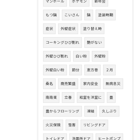
マンホール
ポケモン
新年会
もつ鍋
こいさん
鍋
塗装時期
症状
外壁症状
塗り替え時
コーキングひび割れ
艶がない
外壁ひび割れ
白い粉
外壁粉
外壁白い粉
節分
恵方巻
２月
桑名
商売繁盛
家内安全
無病息災
南南東
立春
和室を洋室に
畳
畳からフローリング
凍結
久しぶり
火災保険
雪害
リビングドア
トイレドア
洗面所ドア
ヒートポンプ