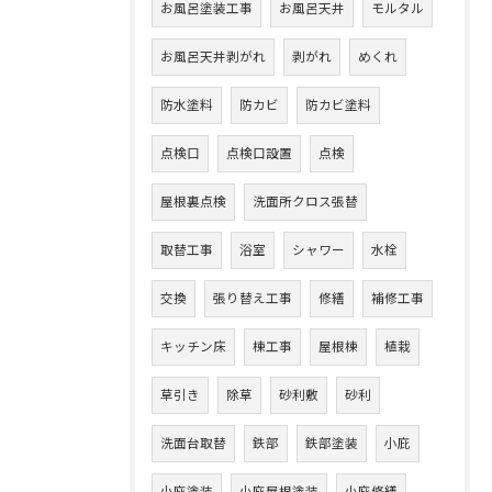
お風呂塗装工事
お風呂天井
モルタル
お風呂天井剥がれ
剥がれ
めくれ
防水塗料
防カビ
防カビ塗料
点検口
点検口設置
点検
屋根裏点検
洗面所クロス張替
取替工事
浴室
シャワー
水栓
交換
張り替え工事
修繕
補修工事
キッチン床
棟工事
屋根棟
植栽
草引き
除草
砂利敷
砂利
洗面台取替
鉄部
鉄部塗装
小庇