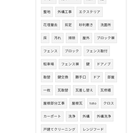
整地
外構工事
エクステリア
花壇撤去
剪定
砂利敷き
洗面所
床
汚れ
掃除
屋外
ブロック塀
フェンス
ブロック
フェンス取付
駐車場
フェンス塀
鍵
ドアノブ
取替
鍵交換
勝手口
ドア
部屋
一枚
瓦取替
瓦差し替え
瓦修繕
屋根部分工事
屋根瓦
toto
クロス
カーポート
洗浄
外構
外構洗浄
戸建てクリーニング
レンジフード