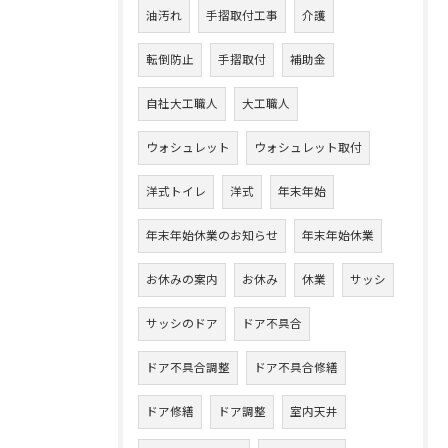
油汚れ
手摺取付工事
介護
転倒防止
手摺取付
補助金
自社大工職人
大工職人
ウォシュレット
ウォシュレット取付
洋式トイレ
洋式
年末年始
年末年始休業のお知らせ
年末年始休業
お休みの案内
お休み
休業
サッシ
サッシのドア
ドア不具合
ドア不具合調整
ドア不具合修繕
ドア修繕
ドア調整
室内天井