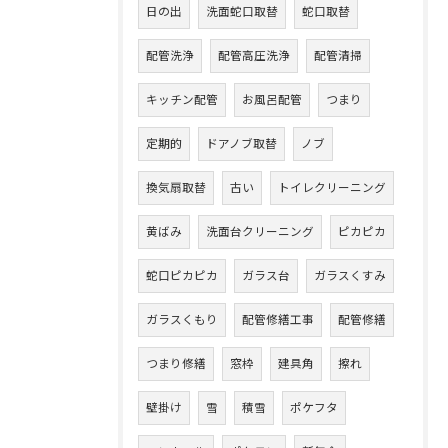
日の出
洗面蛇口取替
蛇口取替
配管洗浄
配管高圧洗浄
配管清掃
キッチン配管
お風呂配管
つまり
定期的
ドアノブ取替
ノブ
換気扇取替
古い
トイレクリーニング
黄ばみ
洗面台クリーニング
ピカピカ
蛇口ピカピカ
ガラス台
ガラスくすみ
ガラスくもり
配管修繕工事
配管修繕
つまり修繕
窓枠
建具角
擦れ
壁掛け
雪
積雪
ポケフタ