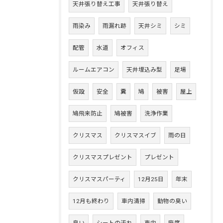
天井張り替え工事
天井張り替え
雨染み
雨漏れ跡
天井シミ
シミ
配管
水道
オフィス
ルームエアコン
天井埋込み型
足場
仮設
安全
糞
鳩
被害
屋上
鳩飛来防止
鳩被害
洗浄作業
クリスマス
クリスマスイブ
雨の日
クリスマスプレゼント
プレゼント
クリスマスパーティ
12月25日
年末
12月も終わり
車内清掃
動物の臭い