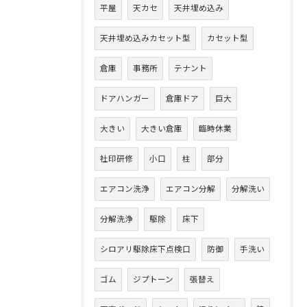
平屋
天カセ
天井埋め込み
天井埋め込みカセット型
カセット型
倉庫
事務所
テナント
ドアハンガー
倉庫ドア
巨大
大きい
大きい倉庫
臨時休業
社印研修
小口
柱
部分
エアコン洗浄
エアコン分解
分解洗い
分解洗浄
駆除
床下
シロアリ駆除床下点検口
防御
手洗い
ゴム
ジプトーン
張替え