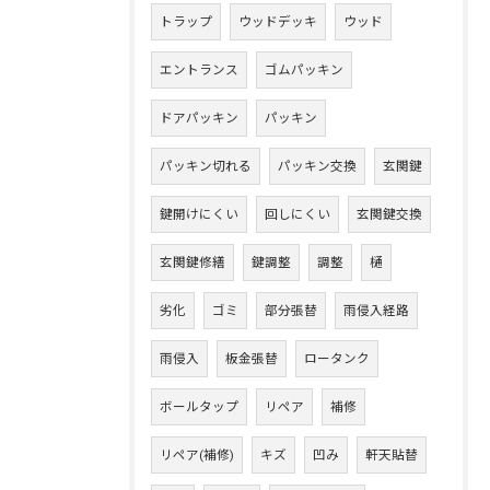
トラップ
ウッドデッキ
ウッド
エントランス
ゴムパッキン
ドアパッキン
パッキン
パッキン切れる
パッキン交換
玄関鍵
鍵開けにくい
回しにくい
玄関鍵交換
玄関鍵修繕
鍵調整
調整
樋
劣化
ゴミ
部分張替
雨侵入経路
雨侵入
板金張替
ロータンク
ボールタップ
リペア
補修
リペア(補修)
キズ
凹み
軒天貼替