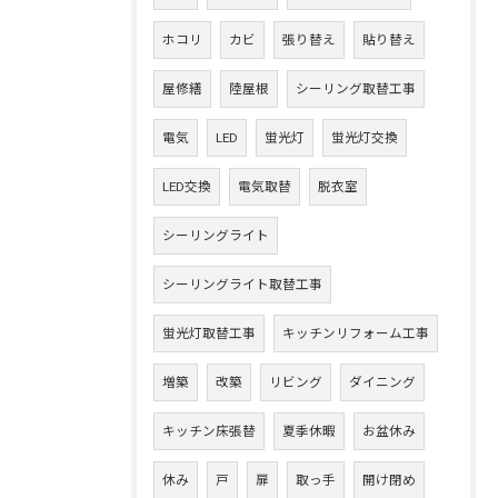
ホコリ
カビ
張り替え
貼り替え
屋修繕
陸屋根
シーリング取替工事
電気
LED
蛍光灯
蛍光灯交換
LED交換
電気取替
脱衣室
シーリングライト
シーリングライト取替工事
蛍光灯取替工事
キッチンリフォーム工事
増築
改築
リビング
ダイニング
キッチン床張替
夏季休暇
お盆休み
休み
戸
扉
取っ手
開け閉め