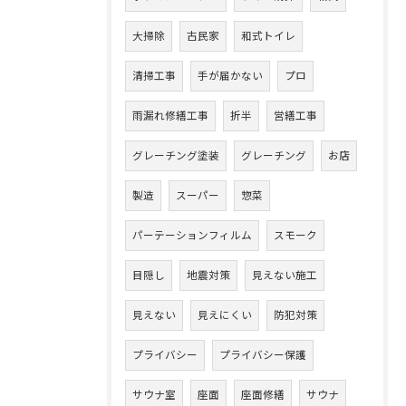
大掃除
古民家
和式トイレ
清掃工事
手が届かない
プロ
雨漏れ修繕工事
折半
営繕工事
グレーチング塗装
グレーチング
お店
製造
スーパー
惣菜
パーテーションフィルム
スモーク
目隠し
地震対策
見えない施工
見えない
見えにくい
防犯対策
プライバシー
プライバシー保護
サウナ室
座面
座面修繕
サウナ