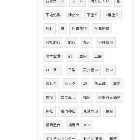
石膏ボード
シート
滑りにくい
錆
下地処理
錆止め
下塗り
2度塗り
外れ
風
社員旅行
社員研修
会社旅行
旅行
九州
伊丹空港
熊本空港
旅
室内
土間
ローラー
平型
天井低い
狭い
流し台
シンク
城
熊本城
震災
修復
立て直し
福岡
太宰府天満宮
神社
竈門神社
鬼滅の刃
屋台
福岡屋台
福岡ラーメン
ポケモンセンター
トイレ清掃
和式