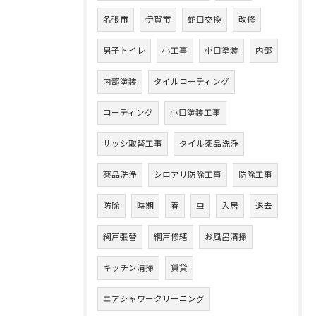
名張市
伊賀市
蛇口交換
改修
男子トイレ
小工事
小口塗装
内部
内部塗装
タイルコーティング
コーティング
小口塗装工事
サッシ取替工事
タイル薬品洗浄
薬品洗浄
シロアリ防除工事
防除工事
防除
時期
春
虫
入居
退去
網戸張替
網戸修繕
お風呂清掃
キッチン清掃
賃貸
エアシャワークリーニング