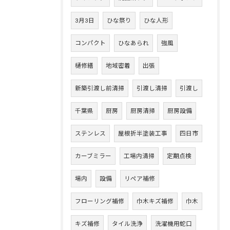
3月3日
ひな祭り
ひな人形
コンパクト
ひなあられ
強風
樋修繕
地域密着
出張
新築引渡し前清掃
引渡し清掃
引渡し
千葉県
厨房
厨房清掃
厨房設備
ステンレス
屋根折半塗装工事
四日市
カーブミラー
工場内清掃
定期点検
場内
設備
リペア補修
フローリング補修
巾木キズ補修
巾木
キズ補修
タイル洗浄
洗濯機用蛇口