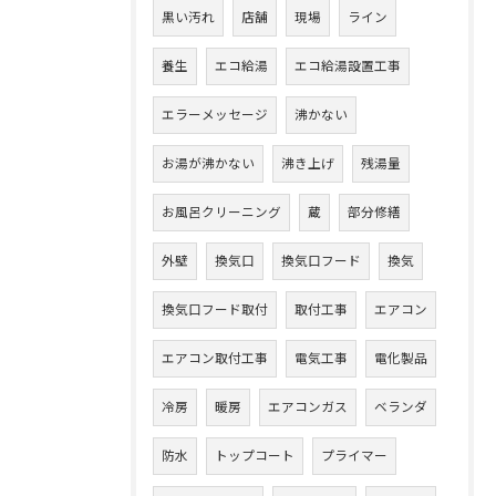
黒い汚れ
店舗
現場
ライン
養生
エコ給湯
エコ給湯設置工事
エラーメッセージ
沸かない
お湯が沸かない
沸き上げ
残湯量
お風呂クリーニング
蔵
部分修繕
外壁
換気口
換気口フード
換気
換気口フード取付
取付工事
エアコン
エアコン取付工事
電気工事
電化製品
冷房
暖房
エアコンガス
ベランダ
防水
トップコート
プライマー