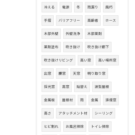
冷える
電源
冬
雨漏り
腐朽
手摺
バリアフリー
高齢者
ホース
木部外壁
外壁洗浄
木部薬剤
薬剤塗布
吹き抜け
吹き抜け廊下
吹き抜けリビング
高い窓
高い場所窓
出窓
腰窓
天窓
明り取り窓
採光窓
高窓
貼替え
波型屋根
金属板
屋根材
雨
金属
排煙窓
高さ
アタッチメント材
シーリング
ヒビ割れ
お風呂掃除
トイレ掃除