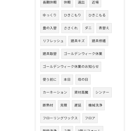
長期休暇
休暇
遠出
近場
ゆっくり
ひきこもり
ひきこもる
畳の入替
ささくれ
ダニ
表替え
リフレッシュ
建具キズ
建具修繕
建具取替
ゴールデンウィーク休業
ゴールデンウィーク休業のお知らせ
使う前に
本日
母の日
カーネーション
資材高騰
シンナー
断熱材
見積
遅延
機械洗浄
フローリングワックス
フロア