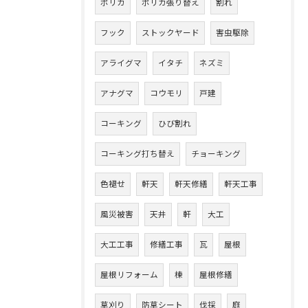
ポリカ
ポリカ張り替え
割れ
フック
ストックヤード
害虫駆除
アライグマ
イタチ
ネズミ
アナグマ
コウモリ
戸建
コーキング
ひび割れ
コーキング打ち替え
チョーキング
色褪せ
軒天
軒天修繕
軒天工事
風災被害
天井
軒
大工
大工工事
修繕工事
瓦
屋根
屋根リフォーム
棟
屋根修繕
草刈り
防草シート
伐採
庭