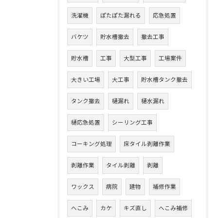
洗濯機
ぽたぽた漏れる
応急処置
バケツ
貯水槽撤去
撤去工事
貯水槽
工事
大型工事
工場案件
大きい工場
大工事
貯水槽タンク撤去
タンク撤去
樋漏れ
樋水漏れ
樋応急処置
シーリング工事
コーキング処理
床タイル剥離作業
剥離作業
タイル剥離
剥離
ワックス
病院
建物
補修作業
へこみ
カケ
キズ直し
へこみ補修