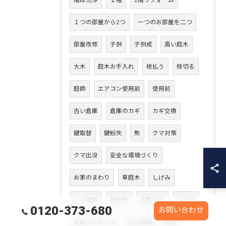
階段洗浄
２階
2階リフォーム
１つの部屋から2つ
一つのお部屋を二つ
部屋改修
子供
子供成
高い庭木
大木
庭木お手入れ
枝払う
枝切る
庭師
エアコン使用前
使用前
古い倉庫
倉庫のカギ
カギ交換
鍵取替
鍵紛失
熊
クマ対策
クマ出没
安全な環境づくり
お家のまわり
草庭木
しげみ
クマ目撃
贈り物
木製ドア
入り口
0120-373-680
お問い合わせ
玄関リフォーム
古い玄関
防犯