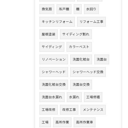
換気扇
吊戸棚
棚
水回り
キッチンリフォーム
リフォーム工事
屋根塗装
サイディング割れ
サイディング
カラーベスト
リノベーション
洗面化粧台
洗面台
シャワーヘッド
シャワーヘッド交換
洗面化粧台交換
洗面台交換
洗面台水漏れ
水漏れ
工場修繕
工場改修
改修工事
メンテナンス
工場
高所作業
高所作業車