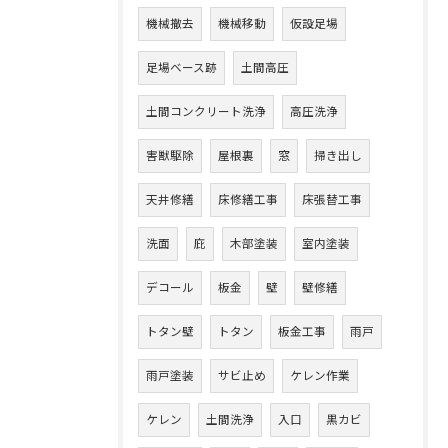
機械撤去
機械移動
仮設足場
足場ベース跡
土間高圧
土間コンクリート洗浄
高圧洗浄
害獣駆除
屋根裏
窓
掃き出し
天井修繕
床修繕工事
床張替工事
洗面
庇
木部塗装
室内塗装
デコール
板金
壁
壁修繕
トタン壁
トタン
板金工事
雨戸
雨戸塗装
サビ止め
ケレン作業
ケレン
土間洗浄
入口
黒カビ