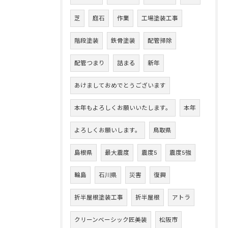
芝
庭石
作業
工場塗装工事
階段塗装
鉄骨塗装
配管掃除
配管つまり
詰まる
新年
あけましておめでとうございます
本年もよろしくお願いいたします。
本年
よろしくお願いします。
鳥取県
島根県
最大震度
震度5
震度5強
輪島
石川県
災害
復興
折半屋根塗装工事
折半屋根
アトラ
クリーンベーシック匠美装
松阪市