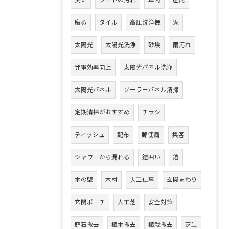
臭い
シートの汚れ
車内
座席
腐る
タイル
高圧洗浄機
泥
太陽光
太陽光洗浄
砂埃
雨汚れ
発電効率向上
太陽光パネル洗浄
太陽光パネル
ソーラーパネル清掃
定期清掃がおすすめ
チラシ
ティッシュ
配布
郵便局
集客
シャワーから漏れる
鎧囲い
鎧
木の壁
木材
大工仕事
玄関まわり
玄関ポーチ
人工芝
安全対策
庭石撤去
植木撤去
植栽撤去
芝生