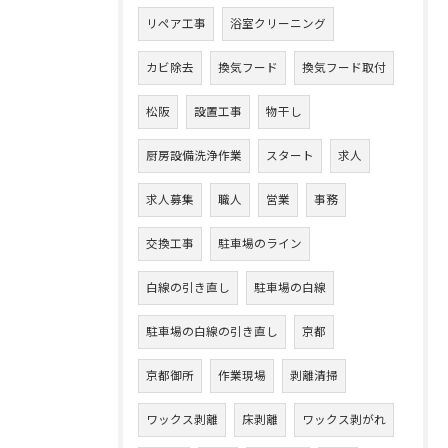
リペア工事
浴室クリーニング
カビ除去
換気フード
換気フード取付
松阪
設置工事
物干し
厨房設備洗浄作業
スタート
求人
求人募集
職人
営業
事務
交換工事
駐車場のライン
白線の引き直し
駐車場の白線
駐車場の白線の引き直し
京都
京都御所
作業現場
剥離清掃
ワックス剥離
床剥離
ワックス剥がれ