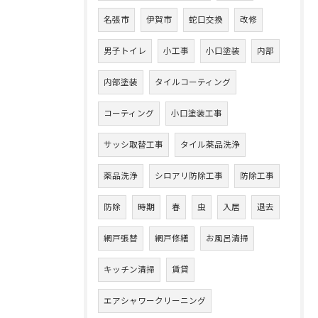
名張市
伊賀市
蛇口交換
改修
男子トイレ
小工事
小口塗装
内部
内部塗装
タイルコーティング
コーティング
小口塗装工事
サッシ取替工事
タイル薬品洗浄
薬品洗浄
シロアリ防除工事
防除工事
防除
時期
春
虫
入居
退去
網戸張替
網戸修繕
お風呂清掃
キッチン清掃
賃貸
エアシャワークリーニング