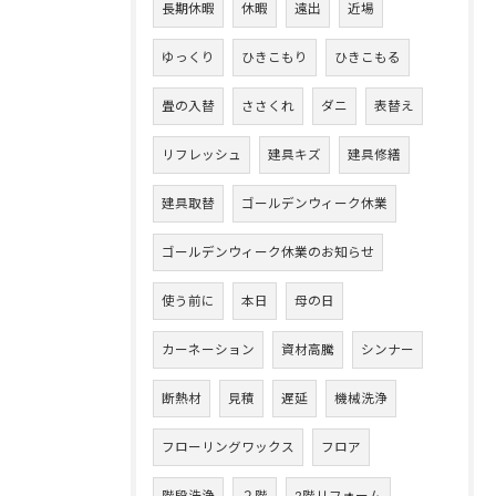
長期休暇
休暇
遠出
近場
ゆっくり
ひきこもり
ひきこもる
畳の入替
ささくれ
ダニ
表替え
リフレッシュ
建具キズ
建具修繕
建具取替
ゴールデンウィーク休業
ゴールデンウィーク休業のお知らせ
使う前に
本日
母の日
カーネーション
資材高騰
シンナー
断熱材
見積
遅延
機械洗浄
フローリングワックス
フロア