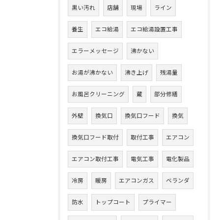
黒い汚れ
店舗
現場
ライン
養生
エコ給湯
エコ給湯設置工事
エラーメッセージ
沸かない
お湯が沸かない
沸き上げ
残湯量
お風呂クリーニング
蔵
部分修繕
外壁
換気口
換気口フード
換気
換気口フード取付
取付工事
エアコン
エアコン取付工事
電気工事
電化製品
冷房
暖房
エアコンガス
ベランダ
防水
トップコート
プライマー