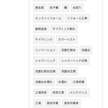
換気扇
吊戸棚
棚
水回り
キッチンリフォーム
リフォーム工事
屋根塗装
サイディング割れ
サイディング
カラーベスト
リノベーション
洗面化粧台
洗面台
シャワーヘッド
シャワーヘッド交換
洗面化粧台交換
洗面台交換
洗面台水漏れ
水漏れ
工場修繕
工場改修
改修工事
メンテナンス
工場
高所作業
高所作業車