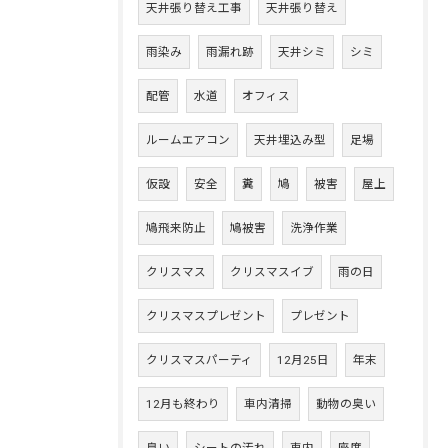
天井張り替え工事
天井張り替え
雨染み
雨漏れ跡
天井シミ
シミ
配管
水道
オフィス
ルームエアコン
天井埋込み型
足場
仮設
安全
糞
鳩
被害
屋上
鳩飛来防止
鳩被害
洗浄作業
クリスマス
クリスマスイブ
雨の日
クリスマスプレゼント
プレゼント
クリスマスパーティ
12月25日
年末
12月も終わり
車内清掃
動物の臭い