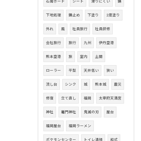
石膏ボード
シート
滑りにくい
錆
下地処理
錆止め
下塗り
2度塗り
外れ
風
社員旅行
社員研修
会社旅行
旅行
九州
伊丹空港
熊本空港
旅
室内
土間
ローラー
平型
天井低い
狭い
流し台
シンク
城
熊本城
震災
修復
立て直し
福岡
太宰府天満宮
神社
竈門神社
鬼滅の刃
屋台
福岡屋台
福岡ラーメン
ポケモンセンター
トイレ清掃
和式