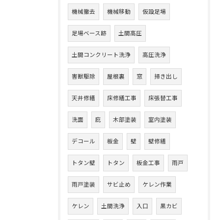
機械撤去
機械移動
仮設足場
足場ベース跡
土間高圧
土間コンクリート洗浄
高圧洗浄
害獣駆除
屋根裏
窓
掃き出し
天井修繕
床修繕工事
床張替工事
洗面
庇
木部塗装
室内塗装
デコール
板金
壁
壁修繕
トタン壁
トタン
板金工事
雨戸
雨戸塗装
サビ止め
ケレン作業
ケレン
土間洗浄
入口
黒カビ