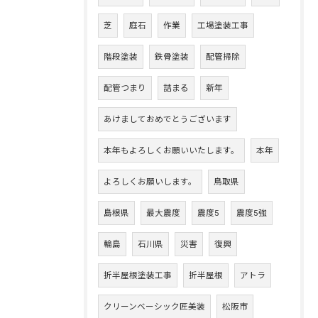
芝
庭石
作業
工場塗装工事
階段塗装
鉄骨塗装
配管掃除
配管つまり
詰まる
新年
あけましておめでとうございます
本年もよろしくお願いいたします。
本年
よろしくお願いします。
鳥取県
島根県
最大震度
震度5
震度5強
輪島
石川県
災害
復興
折半屋根塗装工事
折半屋根
アトラ
クリーンベーシック匠美装
松阪市