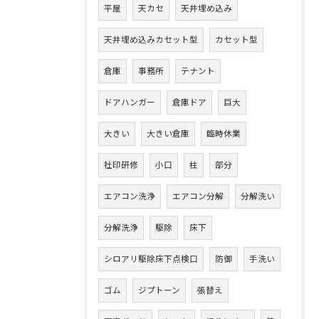
平屋
天カセ
天井埋め込み
天井埋め込みカセット型
カセット型
倉庫
事務所
テナント
ドアハンガー
倉庫ドア
巨大
大きい
大きい倉庫
臨時休業
社印研修
小口
柱
部分
エアコン洗浄
エアコン分解
分解洗い
分解洗浄
駆除
床下
シロアリ駆除床下点検口
防御
手洗い
ゴム
ジプトーン
張替え