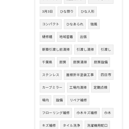
3月3日
ひな祭り
ひな人形
コンパクト
ひなあられ
強風
樋修繕
地域密着
出張
新築引渡し前清掃
引渡し清掃
引渡し
千葉県
厨房
厨房清掃
厨房設備
ステンレス
屋根折半塗装工事
四日市
カーブミラー
工場内清掃
定期点検
場内
設備
リペア補修
フローリング補修
巾木キズ補修
巾木
キズ補修
タイル洗浄
洗濯機用蛇口