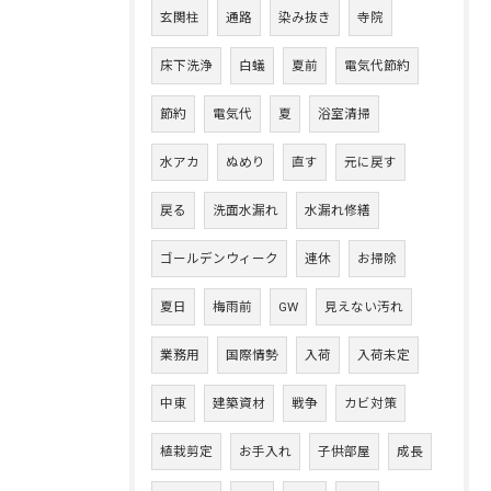
玄関柱
通路
染み抜き
寺院
床下洗浄
白蟻
夏前
電気代節約
節約
電気代
夏
浴室清掃
水アカ
ぬめり
直す
元に戻す
戻る
洗面水漏れ
水漏れ修繕
ゴールデンウィーク
連休
お掃除
夏日
梅雨前
GW
見えない汚れ
業務用
国際情勢
入荷
入荷未定
中東
建築資材
戦争
カビ対策
植栽剪定
お手入れ
子供部屋
成長