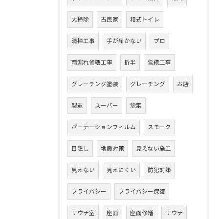
大掃除
古民家
和式トイレ
清掃工事
手が届かない
プロ
雨漏れ修繕工事
折半
営繕工事
グレーチング塗装
グレーチング
お店
製造
スーパー
惣菜
パーテーションフィルム
スモーク
目隠し
地震対策
見えない施工
見えない
見えにくい
防犯対策
プライバシー
プライバシー保護
サウナ室
座面
座面修繕
サウナ