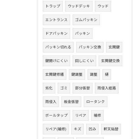
トラップ
ウッドデッキ
ウッド
エントランス
ゴムパッキン
ドアパッキン
パッキン
パッキン切れる
パッキン交換
玄関鍵
鍵開けにくい
回しにくい
玄関鍵交換
玄関鍵修繕
鍵調整
調整
樋
劣化
ゴミ
部分張替
雨侵入経路
雨侵入
板金張替
ロータンク
ボールタップ
リペア
補修
リペア(補修)
キズ
凹み
軒天貼替