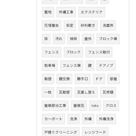
整地
外構工事
エクステリア
花壇撤去
剪定
砂利敷き
洗面所
床
汚れ
掃除
屋外
ブロック塀
フェンス
ブロック
フェンス取付
駐車場
フェンス塀
鍵
ドアノブ
取替
鍵交換
勝手口
ドア
部屋
一枚
瓦取替
瓦差し替え
瓦修繕
屋根部分工事
屋根瓦
toto
クロス
カーポート
洗浄
外構
外構洗浄
戸建てクリーニング
レンジフード