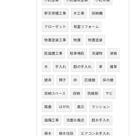
小庇塗装
小庇屋根塗装
小庇修繕
軒天修繕工事
木工事
収納棚
クローゼット
和室リフォーム
物置塗装工事
物置
物置塗装
庇設置工事
駐車場庇
洗濯物
波板
木
手入れ
庭の手入れ
草
雑草
建具
障子
枠
応接間
床の間
収納スペース
収納
防腐剤
サビ
腐食
はがれ
風災
マンション
設備工事
洗面お風呂
庭お手入れ
植木
植木伐採
エアコンお手入れ