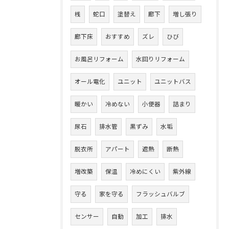
桟
蛇口
塗替え
廊下
増し張り
廊下床
おすすめ
ズレ
ひび
お風呂リフォーム
水回りリフォーム
オール電化
ユニット
ユニットバス
暖かい
冷めない
小便器
詰まり
尿石
排水管
黒ずみ
水垢
脱衣所
アパート
遮熱
断熱
増改築
保温
冷めにくい
紫外線
守る
家を守る
フラッシュバルブ
センサー
自動
加工
排水