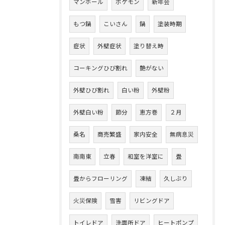
マンホール
ポケモン
新年会
もつ鍋
こいさん
鍋
塗装時期
症状
外壁症状
塗り替え時
コーキングひび割れ
艶がない
外壁ひび割れ
白い粉
外壁粉
外壁白い粉
節分
恵方巻
２月
桑名
商売繁盛
家内安全
無病息災
南南東
立春
和室を洋室に
畳
畳からフローリング
凍結
久しぶり
火災保険
雪害
リビングドア
トイレドア
洗面所ドア
ヒートポンプ