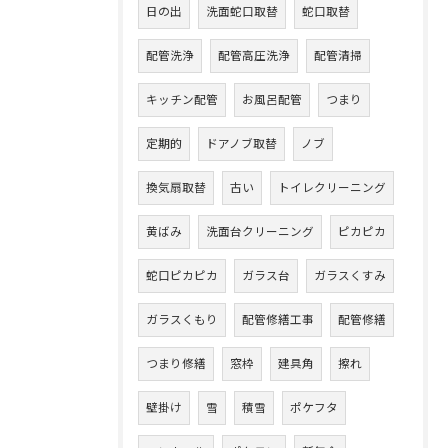
日の出
洗面蛇口取替
蛇口取替
配管洗浄
配管高圧洗浄
配管清掃
キッチン配管
お風呂配管
つまり
定期的
ドアノブ取替
ノブ
換気扇取替
古い
トイレクリーニング
黄ばみ
洗面台クリーニング
ピカピカ
蛇口ピカピカ
ガラス台
ガラスくすみ
ガラスくもり
配管修繕工事
配管修繕
つまり修繕
窓枠
建具角
擦れ
壁掛け
雪
積雪
ポケフタ