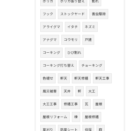
ポリカ
ポリカ張り替え
割れ
フック
ストックヤード
害虫駆除
アライグマ
イタチ
ネズミ
アナグマ
コウモリ
戸建
コーキング
ひび割れ
コーキング打ち替え
チョーキング
色褪せ
軒天
軒天修繕
軒天工事
風災被害
天井
軒
大工
大工工事
修繕工事
瓦
屋根
屋根リフォーム
棟
屋根修繕
草刈り
防草シート
伐採
庭