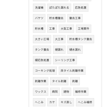
洗濯機
ぽたぽた漏れる
応急処置
バケツ
貯水槽撤去
撤去工事
貯水槽
工事
大型工事
工場案件
大きい工場
大工事
貯水槽タンク撤去
タンク撤去
樋漏れ
樋水漏れ
樋応急処置
シーリング工事
コーキング処理
床タイル剥離作業
剥離作業
タイル剥離
剥離
ワックス
病院
建物
補修作業
へこみ
カケ
キズ直し
へこみ補修