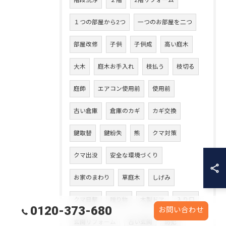
階段洗浄
２階
2階リフォーム
１つの部屋から2つ
一つのお部屋を二つ
部屋改修
子供
子供成
高い庭木
大木
庭木お手入れ
枝払う
枝切る
庭師
エアコン使用前
使用前
古い倉庫
倉庫のカギ
カギ交換
鍵取替
鍵紛失
熊
クマ対策
クマ出没
安全な環境づくり
お家のまわり
草庭木
しげみ
クマ目撃
贈り物
木製ドア
入り口
0120-373-680
お問い合わせ
玄関リフォーム
古い玄関
防犯