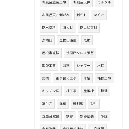
お風呂塗装工事
お風呂天井
モルタル
お風呂天井剥がれ
剥がれ
めくれ
防水塗料
防カビ
防カビ塗料
点検口
点検口設置
点検
屋根裏点検
洗面所クロス張替
取替工事
浴室
シャワー
水栓
交換
張り替え工事
修繕
補修工事
キッチン床
棟工事
屋根棟
植栽
草引き
除草
砂利敷
砂利
洗面台取替
鉄部
鉄部塗装
小庇