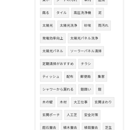
臭い
シートの汚れ
車内
座席
腐る
タイル
高圧洗浄機
泥
太陽光
太陽光洗浄
砂埃
雨汚れ
発電効率向上
太陽光パネル洗浄
太陽光パネル
ソーラーパネル清掃
定期清掃がおすすめ
チラシ
ティッシュ
配布
郵便局
集客
シャワーから漏れる
鎧囲い
鎧
木の壁
木材
大工仕事
玄関まわり
玄関ポーチ
人工芝
安全対策
庭石撤去
植木撤去
植栽撤去
芝生