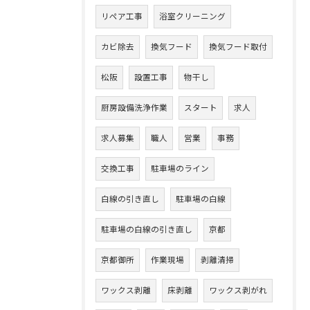
リペア工事
浴室クリーニング
カビ除去
換気フード
換気フード取付
松阪
設置工事
物干し
厨房設備洗浄作業
スタート
求人
求人募集
職人
営業
事務
交換工事
駐車場のライン
白線の引き直し
駐車場の白線
駐車場の白線の引き直し
京都
京都御所
作業現場
剥離清掃
ワックス剥離
床剥離
ワックス剥がれ