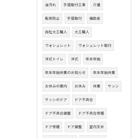
油汚れ
手摺取付工事
介護
転倒防止
手摺取付
補助金
自社大工職人
大工職人
ウォシュレット
ウォシュレット取付
洋式トイレ
洋式
年末年始
年末年始休業のお知らせ
年末年始休業
お休みの案内
お休み
休業
サッシ
サッシのドア
ドア不具合
ドア不具合調整
ドア不具合修繕
ドア修繕
ドア調整
室内天井