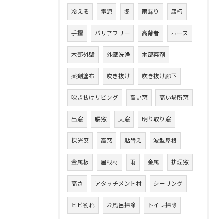
冷える
電源
冬
雨漏り
腐朽
手摺
バリアフリー
高齢者
ホース
木部外壁
外壁洗浄
木部薬剤
薬剤塗布
吹き抜け
吹き抜け廊下
吹き抜けリビング
高い窓
高い場所窓
出窓
腰窓
天窓
明り取り窓
採光窓
高窓
貼替え
波型屋根
金属板
屋根材
雨
金属
排煙窓
高さ
アタッチメント材
シーリング
ヒビ割れ
お風呂掃除
トイレ掃除