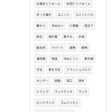
お風呂リフォーム
水回りリフォーム
オール電化
ユニット
ユニットバス
暖かい
冷めない
小便器
詰まり
尿石
排水管
黒ずみ
水垢
脱衣所
アパート
遮熱
断熱
増改築
保温
冷めにくい
紫外線
守る
家を守る
フラッシュバルブ
センサー
自動
加工
排水
トラップ
ウッドデッキ
ウッド
エントランス
ゴムパッキン