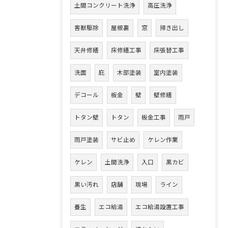
土間コンクリート洗浄
高圧洗浄
害獣駆除
屋根裏
窓
掃き出し
天井修繕
床修繕工事
床張替工事
洗面
庇
木部塗装
室内塗装
デコール
板金
壁
壁修繕
トタン壁
トタン
板金工事
雨戸
雨戸塗装
サビ止め
ケレン作業
ケレン
土間洗浄
入口
黒カビ
黒い汚れ
店舗
現場
ライン
養生
エコ給湯
エコ給湯設置工事