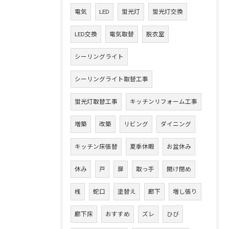
電気
LED
蛍光灯
蛍光灯交換
LED交換
電気取替
脱衣室
シーリングライト
シーリングライト取替工事
蛍光灯取替工事
キッチンリフォーム工事
増築
改築
リビング
ダイニング
キッチン床張替
夏季休暇
お盆休み
休み
戸
扉
取っ手
開け閉め
桟
蛇口
塗替え
廊下
増し張り
廊下床
おすすめ
ズレ
ひび