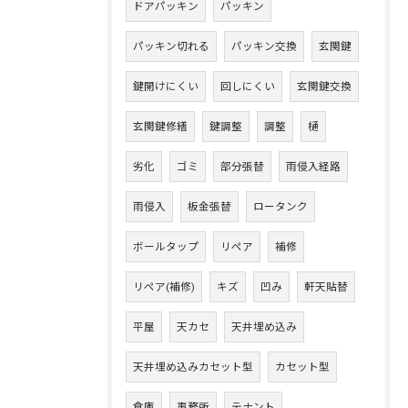
ドアパッキン
パッキン
パッキン切れる
パッキン交換
玄関鍵
鍵開けにくい
回しにくい
玄関鍵交換
玄関鍵修繕
鍵調整
調整
樋
劣化
ゴミ
部分張替
雨侵入経路
雨侵入
板金張替
ロータンク
ボールタップ
リペア
補修
リペア(補修)
キズ
凹み
軒天貼替
平屋
天カセ
天井埋め込み
天井埋め込みカセット型
カセット型
倉庫
事務所
テナント