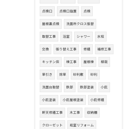
点検口
点検口設置
点検
屋根裏点検
洗面所クロス張替
取替工事
浴室
シャワー
水栓
交換
張り替え工事
修繕
補修工事
キッチン床
棟工事
屋根棟
植栽
草引き
除草
砂利敷
砂利
洗面台取替
鉄部
鉄部塗装
小庇
小庇塗装
小庇屋根塗装
小庇修繕
軒天修繕工事
木工事
収納棚
クローゼット
和室リフォーム