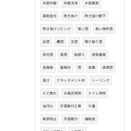
木部外壁
外壁洗浄
木部薬剤
薬剤塗布
吹き抜け
吹き抜け廊下
吹き抜けリビング
高い窓
高い場所窓
出窓
腰窓
天窓
明り取り窓
採光窓
高窓
貼替え
波型屋根
金属板
屋根材
雨
金属
排煙窓
高さ
アタッチメント材
シーリング
ヒビ割れ
お風呂掃除
トイレ掃除
油汚れ
手摺取付工事
介護
転倒防止
手摺取付
補助金