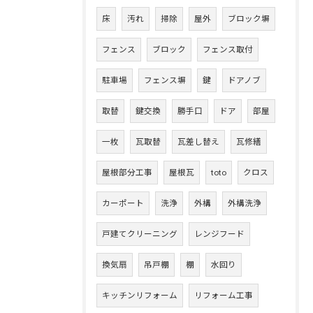
床
汚れ
掃除
屋外
ブロック塀
フェンス
ブロック
フェンス取付
駐車場
フェンス塀
鍵
ドアノブ
取替
鍵交換
勝手口
ドア
部屋
一枚
瓦取替
瓦差し替え
瓦修繕
屋根部分工事
屋根瓦
toto
クロス
カーポート
洗浄
外構
外構洗浄
戸建てクリーニング
レンジフード
換気扇
吊戸棚
棚
水回り
キッチンリフォーム
リフォーム工事