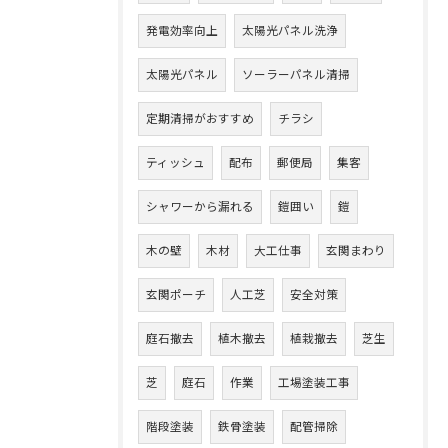
発電効率向上
太陽光パネル洗浄
太陽光パネル
ソーラーパネル清掃
定期清掃がおすすめ
チラシ
ティッシュ
配布
郵便局
集客
シャワーから漏れる
鎧囲い
鎧
木の壁
木材
大工仕事
玄関まわり
玄関ポーチ
人工芝
安全対策
庭石撤去
植木撤去
植栽撤去
芝生
芝
庭石
作業
工場塗装工事
階段塗装
鉄骨塗装
配管掃除