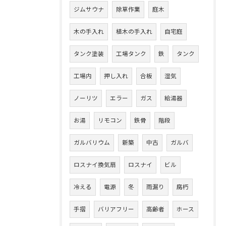
ジムサウナ
除草作業
庭木
木の手入れ
植木の手入れ
自宅庭
タンク塗装
工場タンク
鉄
タンク
工場内
押し入れ
合板
湿気
ノーリツ
エラー
ガス
給湯器
お湯
リモコン
鉄骨
階段
ガルバリウム
新築
中古
ガルバ
ロスナイ換気扇
ロスナイ
ビル
冷える
電源
冬
雨漏り
腐朽
手摺
バリアフリー
高齢者
ホース