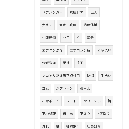
ドアハンガー
倉庫ドア
巨大
大きい
大きい倉庫
臨時休業
社印研修
小口
柱
部分
エアコン洗浄
エアコン分解
分解洗い
分解洗浄
駆除
床下
シロアリ駆除床下点検口
防御
手洗い
ゴム
ジプトーン
張替え
石膏ボード
シート
滑りにくい
錆
下地処理
錆止め
下塗り
2度塗り
外れ
風
社員旅行
社員研修