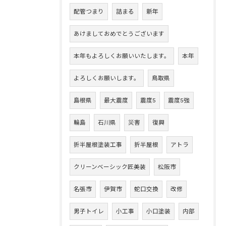
配管つまり
詰まる
新年
あけましておめでとうございます
本年もよろしくお願いいたします。
本年
よろしくお願いします。
鳥取県
島根県
最大震度
震度5
震度5強
輪島
石川県
災害
復興
折半屋根塗装工事
折半屋根
アトラ
クリーンベーシック匠美装
松阪市
名張市
伊賀市
蛇口交換
改修
男子トイレ
小工事
小口塗装
内部