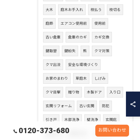
大木
庭木お手入れ
枝払う
枝切る
庭師
エアコン使用前
使用前
古い倉庫
倉庫のカギ
カギ交換
鍵取替
鍵紛失
熊
クマ対策
クマ出没
安全な環境づくり
お家のまわり
草庭木
しげみ
クマ目撃
贈り物
木製ドア
入り口
玄関リフォーム
古い玄関
防犯
引き戸
木部洗浄
壁洗浄
玄関庇
0120-373-680
お問い合わせ
庇裏木部
玄関庇洗浄
木部洗い