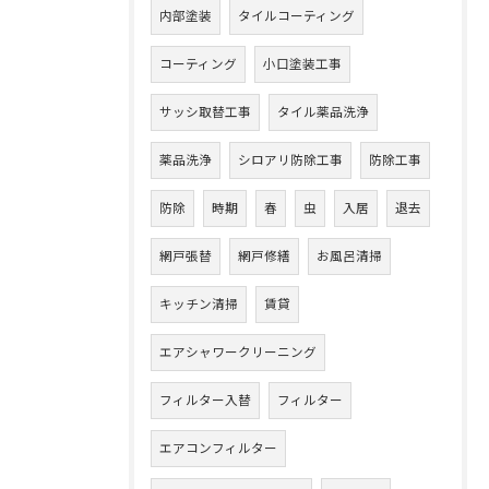
内部塗装
タイルコーティング
コーティング
小口塗装工事
サッシ取替工事
タイル薬品洗浄
薬品洗浄
シロアリ防除工事
防除工事
防除
時期
春
虫
入居
退去
網戸張替
網戸修繕
お風呂清掃
キッチン清掃
賃貸
エアシャワークリーニング
フィルター入替
フィルター
エアコンフィルター