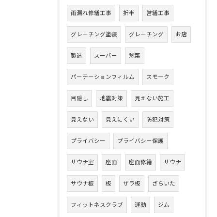
雨漏れ修繕工事
折半
営繕工事
グレーチング塗装
グレーチング
お店
製造
スーパー
惣菜
パーテーションフィルム
スモーク
目隠し
地震対策
見えない施工
見えない
見えにくい
防犯対策
プライバシー
プライバシー保護
サウナ室
座面
座面修繕
サウナ
サウナ板
板
ザラ板
ざらいた
フィットネスクラブ
運動
ジム