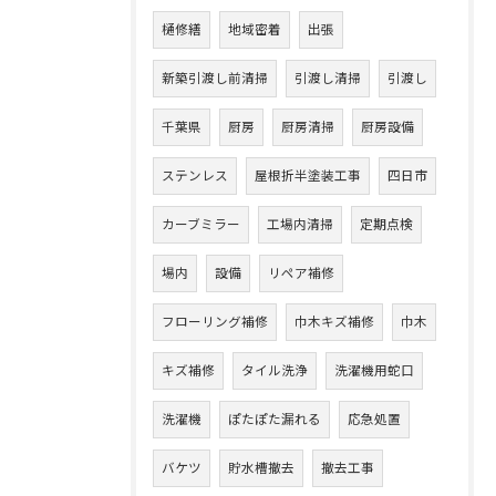
樋修繕
地域密着
出張
新築引渡し前清掃
引渡し清掃
引渡し
千葉県
厨房
厨房清掃
厨房設備
ステンレス
屋根折半塗装工事
四日市
カーブミラー
工場内清掃
定期点検
場内
設備
リペア補修
フローリング補修
巾木キズ補修
巾木
キズ補修
タイル洗浄
洗濯機用蛇口
洗濯機
ぽたぽた漏れる
応急処置
バケツ
貯水槽撤去
撤去工事