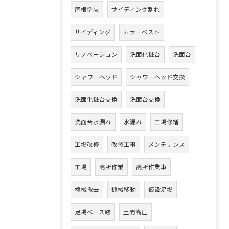
屋根塗装
サイディング割れ
サイディング
カラーベスト
リノベーション
洗面化粧台
洗面台
シャワーヘッド
シャワーヘッド交換
洗面化粧台交換
洗面台交換
洗面台水漏れ
水漏れ
工場修繕
工場改修
改修工事
メンテナンス
工場
高所作業
高所作業車
機械撤去
機械移動
仮設足場
足場ベース跡
土間高圧