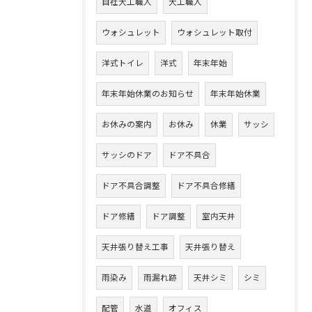
自社大工職人
大工職人
ウォシュレット
ウォシュレット取付
洋式トイレ
洋式
年末年始
年末年始休業のお知らせ
年末年始休業
お休みの案内
お休み
休業
サッシ
サッシのドア
ドア不具合
ドア不具合調整
ドア不具合修繕
ドア修繕
ドア調整
室内天井
天井張り替え工事
天井張り替え
雨染み
雨漏れ跡
天井シミ
シミ
配管
水道
オフィス