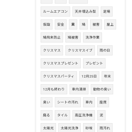
ルームエアコン
天井埋込み型
足場
仮設
安全
糞
鳩
被害
屋上
鳩飛来防止
鳩被害
洗浄作業
クリスマス
クリスマスイブ
雨の日
クリスマスプレゼント
プレゼント
クリスマスパーティ
12月25日
年末
12月も終わり
車内清掃
動物の臭い
臭い
シートの汚れ
車内
座席
腐る
タイル
高圧洗浄機
泥
太陽光
太陽光洗浄
砂埃
雨汚れ