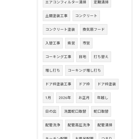
エアコンフィルター清掃
定期清掃
土間塗装工事
コンクリート
コンクリート塗装
換気扇フード
入替工事
県営
市営
コーキング工事
目地
打ち替え
増し打ち
コーキング増し打ち
ドア枠塗装工事
ドア枠
ドア枠塗装
1月
2026年
お正月
年越し
日の出
洗面蛇口取替
蛇口取替
配管洗浄
配管高圧洗浄
配管清掃
キッチン配管
お風呂配管
つまり