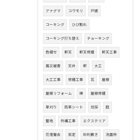
アナグマ
コウモリ
戸建
コーキング
ひび割れ
コーキング打ち替え
チョーキング
色褪せ
軒天
軒天修繕
軒天工事
風災被害
天井
軒
大工
大工工事
修繕工事
瓦
屋根
屋根リフォーム
棟
屋根修繕
草刈り
防草シート
伐採
庭
整地
外構工事
エクステリア
花壇撤去
剪定
砂利敷き
洗面所