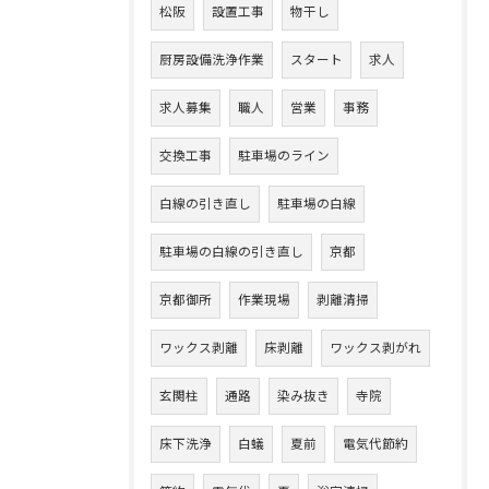
松阪
設置工事
物干し
厨房設備洗浄作業
スタート
求人
求人募集
職人
営業
事務
交換工事
駐車場のライン
白線の引き直し
駐車場の白線
駐車場の白線の引き直し
京都
京都御所
作業現場
剥離清掃
ワックス剥離
床剥離
ワックス剥がれ
玄関柱
通路
染み抜き
寺院
床下洗浄
白蟻
夏前
電気代節約