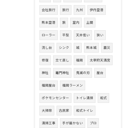
会社旅行
旅行
九州
伊丹空港
熊本空港
旅
室内
土間
ローラー
平型
天井低い
狭い
流し台
シンク
城
熊本城
震災
修復
立て直し
福岡
太宰府天満宮
神社
竈門神社
鬼滅の刃
屋台
福岡屋台
福岡ラーメン
ポケモンセンター
トイレ清掃
和式
大掃除
古民家
和式トイレ
清掃工事
手が届かない
プロ