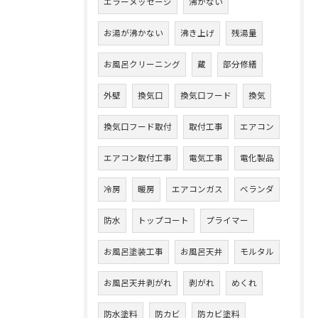
エラーメッセージ
沸かない
お湯が沸かない
沸き上げ
残湯量
お風呂クリーニング
蔵
部分修繕
外壁
換気口
換気口フード
換気
換気口フード取付
取付工事
エアコン
エアコン取付工事
電気工事
電化製品
冷房
暖房
エアコンガス
ベランダ
防水
トップコート
プライマー
お風呂塗装工事
お風呂天井
モルタル
お風呂天井剥がれ
剥がれ
めくれ
防水塗料
防カビ
防カビ塗料