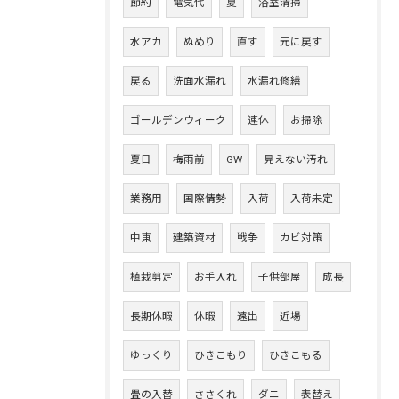
節約
電気代
夏
浴室清掃
水アカ
ぬめり
直す
元に戻す
戻る
洗面水漏れ
水漏れ修繕
ゴールデンウィーク
連休
お掃除
夏日
梅雨前
GW
見えない汚れ
業務用
国際情勢
入荷
入荷未定
中東
建築資材
戦争
カビ対策
植栽剪定
お手入れ
子供部屋
成長
長期休暇
休暇
遠出
近場
ゆっくり
ひきこもり
ひきこもる
畳の入替
ささくれ
ダニ
表替え