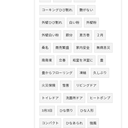
コーキングひび割れ
艶がない
外壁ひび割れ
白い粉
外壁粉
外壁白い粉
節分
恵方巻
２月
桑名
商売繁盛
家内安全
無病息災
南南東
立春
和室を洋室に
畳
畳からフローリング
凍結
久しぶり
火災保険
雪害
リビングドア
トイレドア
洗面所ドア
ヒートポンプ
3月3日
ひな祭り
ひな人形
コンパクト
ひなあられ
強風