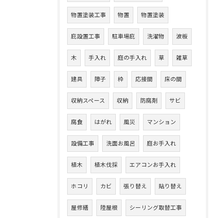
物置塗装工事
物置
物置塗装
庇設置工事
駐車場庇
洗濯物
波板
木
手入れ
庭の手入れ
草
雑草
建具
障子
枠
応接間
床の間
収納スペース
収納
防腐剤
サビ
腐食
はがれ
風災
マンション
設備工事
洗面お風呂
庭お手入れ
植木
植木伐採
エアコンお手入れ
ホコリ
カビ
張り替え
貼り替え
屋修繕
陸屋根
シーリング取替工事