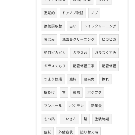
定期的
ドアノブ取替
ノブ
換気扇取替
古い
トイレクリーニング
黄ばみ
洗面台クリーニング
ピカピカ
蛇口ピカピカ
ガラス台
ガラスくすみ
ガラスくもり
配管修繕工事
配管修繕
つまり修繕
窓枠
建具角
擦れ
壁掛け
雪
積雪
ポケフタ
マンホール
ポケモン
新年会
もつ鍋
こいさん
鍋
塗装時期
症状
外壁症状
塗り替え時