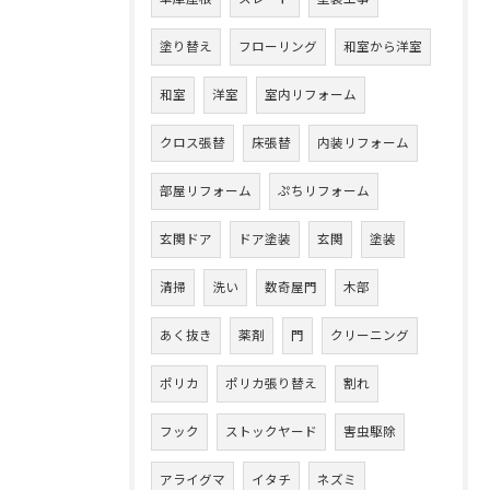
塗り替え
フローリング
和室から洋室
和室
洋室
室内リフォーム
クロス張替
床張替
内装リフォーム
部屋リフォーム
ぷちリフォーム
玄関ドア
ドア塗装
玄関
塗装
清掃
洗い
数奇屋門
木部
あく抜き
薬剤
門
クリーニング
ポリカ
ポリカ張り替え
割れ
フック
ストックヤード
害虫駆除
アライグマ
イタチ
ネズミ