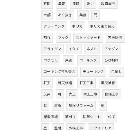
玄関
塗装
清掃
洗い
数奇屋門
木部
あく抜き
薬剤
門
クリーニング
ポリカ
ポリカ張り替え
割れ
フック
ストックヤード
害虫駆除
アライグマ
イタチ
ネズミ
アナグマ
コウモリ
戸建
コーキング
ひび割れ
コーキング打ち替え
チョーキング
色褪せ
軒天
軒天修繕
軒天工事
風災被害
天井
軒
大工
大工工事
修繕工事
瓦
屋根
屋根リフォーム
棟
屋根修繕
草刈り
防草シート
伐採
庭
整地
外構工事
エクステリア