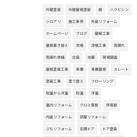
外壁塗装
外壁屋根塗装
蜂
ハクビシン
シロアリ
施工事例
外装リフォーム
ホームページ
ブログ
屋根工事
屋根葺き替え
漆喰
漆喰工事
雨漏れ
雨漏れ修繕
台風
地震
現場調査
屋根塗装工事
車庫
車庫屋根
スレート
塗装工事
塗り替え
フローリング
和室から洋室
和室
洋室
室内リフォーム
クロス張替
床張替
内装リフォーム
部屋リフォーム
ぷちリフォーム
玄関ドア
ドア塗装