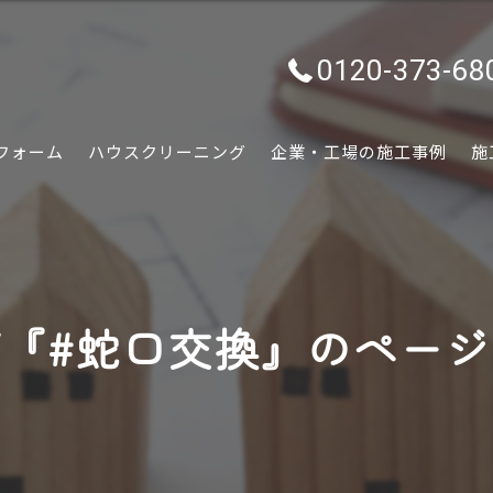
0120-373-68
フォーム
ハウスクリーニング
企業・工場の施工事例
施
水回り
内装
『#蛇口交換』のペー
外装
ぷちリフォーム
外構・エクステリア
害虫害獣駆除