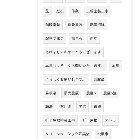
芝
庭石
作業
工場塗装工事
階段塗装
鉄骨塗装
配管掃除
配管つまり
詰まる
新年
あけましておめでとうございます
本年もよろしくお願いいたします。
本年
よろしくお願いします。
鳥取県
島根県
最大震度
震度5
震度5強
輪島
石川県
災害
復興
折半屋根塗装工事
折半屋根
アトラ
クリーンベーシック匠美装
松阪市