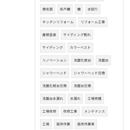
換気扇
吊戸棚
棚
水回り
キッチンリフォーム
リフォーム工事
屋根塗装
サイディング割れ
サイディング
カラーベスト
リノベーション
洗面化粧台
洗面台
シャワーヘッド
シャワーヘッド交換
洗面化粧台交換
洗面台交換
洗面台水漏れ
水漏れ
工場修繕
工場改修
改修工事
メンテナンス
工場
高所作業
高所作業車