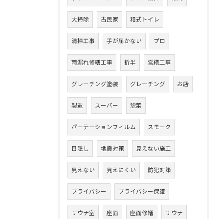
大掃除
古民家
和式トイレ
清掃工事
手が届かない
プロ
雨漏れ修繕工事
折半
営繕工事
グレーチング塗装
グレーチング
お店
製造
スーパー
惣菜
パーテーションフィルム
スモーク
目隠し
地震対策
見えない施工
見えない
見えにくい
防犯対策
プライバシー
プライバシー保護
サウナ室
座面
座面修繕
サウナ