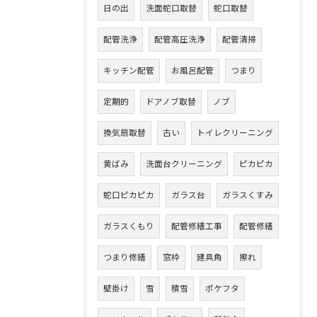
日の出
洗面蛇口取替
蛇口取替
配管洗浄
配管高圧洗浄
配管清掃
キッチン配管
お風呂配管
つまり
定期的
ドアノブ取替
ノブ
換気扇取替
古い
トイレクリーニング
黄ばみ
洗面台クリーニング
ピカピカ
蛇口ピカピカ
ガラス台
ガラスくすみ
ガラスくもり
配管修繕工事
配管修繕
つまり修繕
窓枠
建具角
擦れ
壁掛け
雪
積雪
ポケフタ