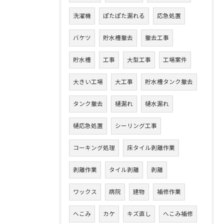
洗濯機
ぽたぽた漏れる
応急処置
バケツ
貯水槽撤去
撤去工事
貯水槽
工事
大型工事
工場案件
大きい工場
大工事
貯水槽タンク撤去
タンク撤去
樋漏れ
樋水漏れ
樋応急処置
シーリング工事
コーキング処理
床タイル剥離作業
剥離作業
タイル剥離
剥離
ワックス
病院
建物
補修作業
へこみ
カケ
キズ直し
へこみ補修