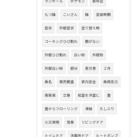
マンホール
ポケモン
新年会
もつ鍋
こいさん
鍋
塗装時期
症状
外壁症状
塗り替え時
コーキングひび割れ
艶がない
外壁ひび割れ
白い粉
外壁粉
外壁白い粉
節分
恵方巻
２月
桑名
商売繁盛
家内安全
無病息災
南南東
立春
和室を洋室に
畳
畳からフローリング
凍結
久しぶり
火災保険
雪害
リビングドア
トイレドア
洗面所ドア
ヒートポンプ