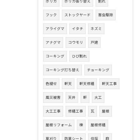
ポリカ
ポリカ張り替え
割れ
フック
ストックヤード
害虫駆除
アライグマ
イタチ
ネズミ
アナグマ
コウモリ
戸建
コーキング
ひび割れ
コーキング打ち替え
チョーキング
色褪せ
軒天
軒天修繕
軒天工事
風災被害
天井
軒
大工
大工工事
修繕工事
瓦
屋根
屋根リフォーム
棟
屋根修繕
草刈り
防草シート
伐採
庭