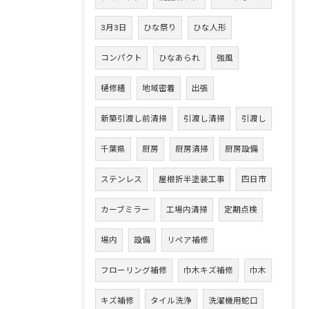
3月3日
ひな祭り
ひな人形
コンパクト
ひなあられ
強風
樋修繕
地域密着
出張
新築引渡し前清掃
引渡し清掃
引渡し
千葉県
厨房
厨房清掃
厨房設備
ステンレス
屋根折半塗装工事
四日市
カーブミラー
工場内清掃
定期点検
場内
設備
リペア補修
フローリング補修
巾木キズ補修
巾木
キズ補修
タイル洗浄
洗濯機用蛇口