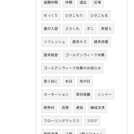
長期休暇
休暇
遠出
近場
ゆっくり
ひきこもり
ひきこもる
畳の入替
ささくれ
ダニ
表替え
リフレッシュ
建具キズ
建具修繕
建具取替
ゴールデンウィーク休業
ゴールデンウィーク休業のお知らせ
使う前に
本日
母の日
カーネーション
資材高騰
シンナー
断熱材
見積
遅延
機械洗浄
フローリングワックス
フロア