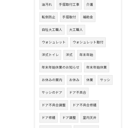
油汚れ
手摺取付工事
介護
転倒防止
手摺取付
補助金
自社大工職人
大工職人
ウォシュレット
ウォシュレット取付
洋式トイレ
洋式
年末年始
年末年始休業のお知らせ
年末年始休業
お休みの案内
お休み
休業
サッシ
サッシのドア
ドア不具合
ドア不具合調整
ドア不具合修繕
ドア修繕
ドア調整
室内天井