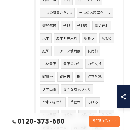
階段洗浄
２階
2階リフォーム
１つの部屋から2つ
一つのお部屋を二つ
部屋改修
子供
子供成
高い庭木
大木
庭木お手入れ
枝払う
枝切る
庭師
エアコン使用前
使用前
古い倉庫
倉庫のカギ
カギ交換
鍵取替
鍵紛失
熊
クマ対策
クマ出没
安全な環境づくり
お家のまわり
草庭木
しげみ
クマ目撃
贈り物
木製ドア
入り口
0120-373-680
お問い合わせ
玄関リフォーム
古い玄関
防犯