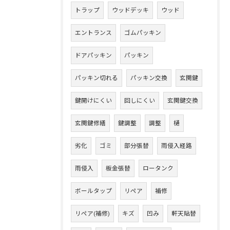
トラップ
ウッドデッキ
ウッド
エントランス
ゴムパッキン
ドアパッキン
パッキン
パッキン切れる
パッキン交換
玄関鍵
鍵開けにくい
回しにくい
玄関鍵交換
玄関鍵修繕
鍵調整
調整
樋
劣化
ゴミ
部分張替
雨侵入経路
雨侵入
板金張替
ロータンク
ボールタップ
リペア
補修
リペア(補修)
キズ
凹み
軒天貼替