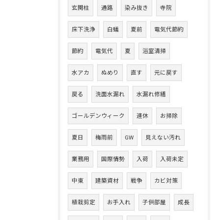
玄関柱
通路
染み抜き
寺院
床下洗浄
白蟻
夏前
電気代節約
節約
電気代
夏
浴室清掃
水アカ
ぬめり
直す
元に戻す
戻る
洗面水漏れ
水漏れ修繕
ゴールデンウィーク
連休
お掃除
夏日
梅雨前
GW
見えない汚れ
業務用
国際情勢
入荷
入荷未定
中東
建築資材
戦争
カビ対策
植栽剪定
お手入れ
子供部屋
成長