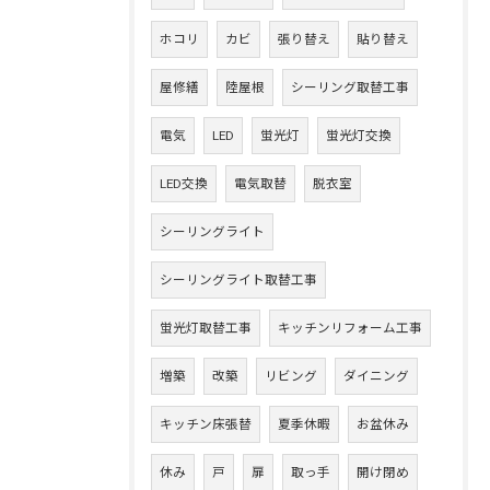
ホコリ
カビ
張り替え
貼り替え
屋修繕
陸屋根
シーリング取替工事
電気
LED
蛍光灯
蛍光灯交換
LED交換
電気取替
脱衣室
シーリングライト
シーリングライト取替工事
蛍光灯取替工事
キッチンリフォーム工事
増築
改築
リビング
ダイニング
キッチン床張替
夏季休暇
お盆休み
休み
戸
扉
取っ手
開け閉め