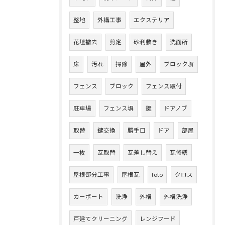
整地
外構工事
エクステリア
花壇撤去
剪定
砂利敷き
洗面所
床
汚れ
掃除
屋外
ブロック塀
フェンス
ブロック
フェンス取付
駐車場
フェンス塀
鍵
ドアノブ
取替
鍵交換
勝手口
ドア
部屋
一枚
瓦取替
瓦差し替え
瓦修繕
屋根部分工事
屋根瓦
toto
クロス
カーポート
洗浄
外構
外構洗浄
戸建てクリーニング
レンジフード