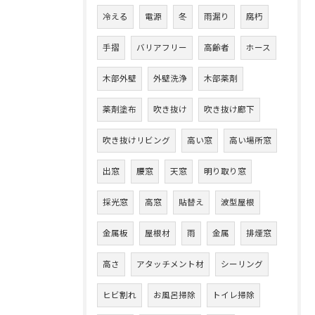
冷える
電源
冬
雨漏り
腐朽
手摺
バリアフリー
高齢者
ホース
木部外壁
外壁洗浄
木部薬剤
薬剤塗布
吹き抜け
吹き抜け廊下
吹き抜けリビング
高い窓
高い場所窓
出窓
腰窓
天窓
明り取り窓
採光窓
高窓
貼替え
波型屋根
金属板
屋根材
雨
金属
排煙窓
高さ
アタッチメント材
シーリング
ヒビ割れ
お風呂掃除
トイレ掃除