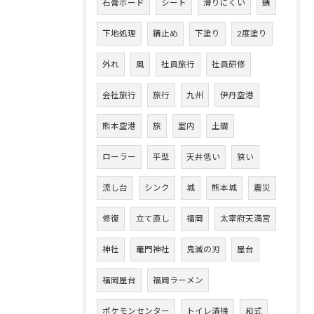
石膏ボード
シート
滑りにくい
錆
下地処理
錆止め
下塗り
2度塗り
外れ
風
社員旅行
社員研修
会社旅行
旅行
九州
伊丹空港
熊本空港
旅
室内
土間
ローラー
平型
天井低い
狭い
流し台
シンク
城
熊本城
震災
修復
立て直し
福岡
太宰府天満宮
神社
竈門神社
鬼滅の刃
屋台
福岡屋台
福岡ラーメン
ポケモンセンター
トイレ清掃
和式