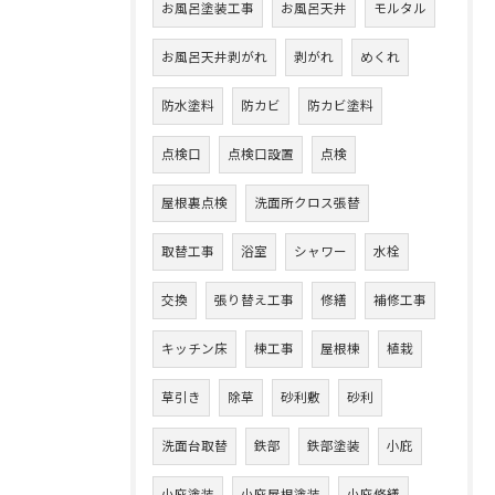
お風呂塗装工事
お風呂天井
モルタル
お風呂天井剥がれ
剥がれ
めくれ
防水塗料
防カビ
防カビ塗料
点検口
点検口設置
点検
屋根裏点検
洗面所クロス張替
取替工事
浴室
シャワー
水栓
交換
張り替え工事
修繕
補修工事
キッチン床
棟工事
屋根棟
植栽
草引き
除草
砂利敷
砂利
洗面台取替
鉄部
鉄部塗装
小庇