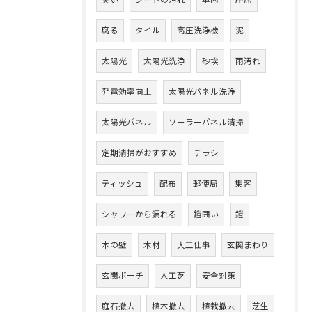
臭い
シートの汚れ
車内
座席
腐る
タイル
高圧洗浄機
泥
太陽光
太陽光洗浄
砂埃
雨汚れ
発電効率向上
太陽光パネル洗浄
太陽光パネル
ソーラーパネル清掃
定期清掃がおすすめ
チラシ
ティッシュ
配布
郵便局
集客
シャワーから漏れる
鎧囲い
鎧
木の壁
木材
大工仕事
玄関まわり
玄関ポーチ
人工芝
安全対策
庭石撤去
植木撤去
植栽撤去
芝生