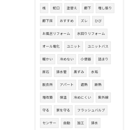
桟
蛇口
塗替え
廊下
増し張り
廊下床
おすすめ
ズレ
ひび
お風呂リフォーム
水回りリフォーム
オール電化
ユニット
ユニットバス
暖かい
冷めない
小便器
詰まり
尿石
排水管
黒ずみ
水垢
脱衣所
アパート
遮熱
断熱
増改築
保温
冷めにくい
紫外線
守る
家を守る
フラッシュバルブ
センサー
自動
加工
排水