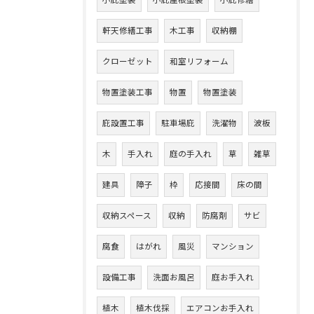
小庇塗装
小庇屋根塗装
小庇修繕
軒天修繕工事
木工事
収納棚
クローゼット
和室リフォーム
物置塗装工事
物置
物置塗装
庇設置工事
駐車場庇
洗濯物
波板
木
手入れ
庭の手入れ
草
雑草
建具
障子
枠
応接間
床の間
収納スペース
収納
防腐剤
サビ
腐食
はがれ
風災
マンション
設備工事
洗面お風呂
庭お手入れ
植木
植木伐採
エアコンお手入れ