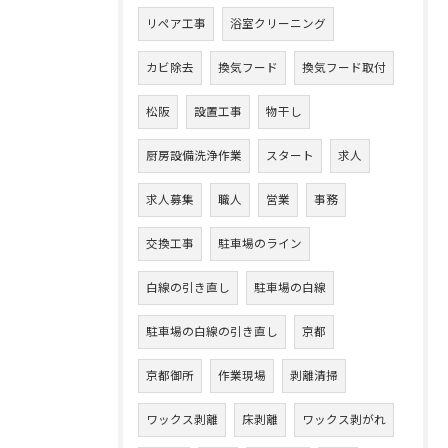
リペア工事
浴室クリーニング
カビ除去
換気フード
換気フード取付
松阪
設置工事
物干し
厨房設備洗浄作業
スタート
求人
求人募集
職人
営業
事務
交換工事
駐車場のライン
白線の引き直し
駐車場の白線
駐車場の白線の引き直し
京都
京都御所
作業現場
剥離清掃
ワックス剥離
床剥離
ワックス剥がれ