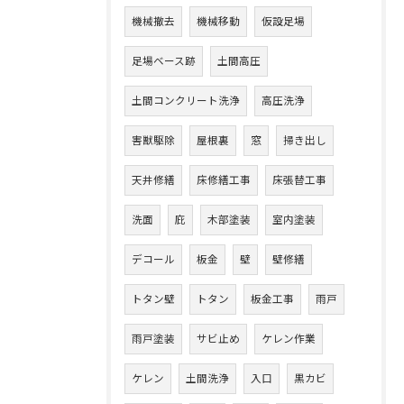
機械撤去
機械移動
仮設足場
足場ベース跡
土間高圧
土間コンクリート洗浄
高圧洗浄
害獣駆除
屋根裏
窓
掃き出し
天井修繕
床修繕工事
床張替工事
洗面
庇
木部塗装
室内塗装
デコール
板金
壁
壁修繕
トタン壁
トタン
板金工事
雨戸
雨戸塗装
サビ止め
ケレン作業
ケレン
土間洗浄
入口
黒カビ