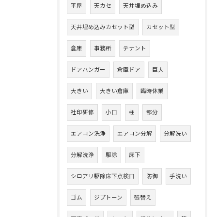
平屋
天カセ
天井埋め込み
天井埋め込みカセット型
カセット型
倉庫
事務所
テナント
ドアハンガー
倉庫ドア
巨大
大きい
大きい倉庫
臨時休業
社印研修
小口
柱
部分
エアコン洗浄
エアコン分解
分解洗い
分解洗浄
駆除
床下
シロアリ駆除床下点検口
防御
手洗い
ゴム
ジプトーン
張替え