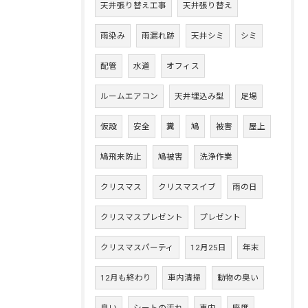
天井張り替え工事
天井張り替え
雨染み
雨漏れ跡
天井シミ
シミ
配管
水道
オフィス
ルームエアコン
天井埋込み型
足場
仮設
安全
糞
鳩
被害
屋上
鳩飛来防止
鳩被害
洗浄作業
クリスマス
クリスマスイブ
雨の日
クリスマスプレゼント
プレゼント
クリスマスパーティ
12月25日
年末
12月も終わり
車内清掃
動物の臭い