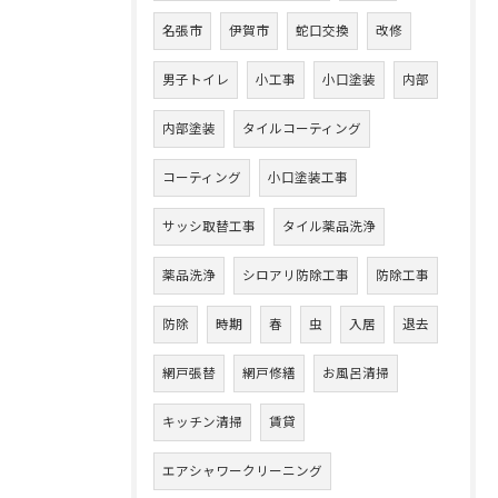
名張市
伊賀市
蛇口交換
改修
男子トイレ
小工事
小口塗装
内部
内部塗装
タイルコーティング
コーティング
小口塗装工事
サッシ取替工事
タイル薬品洗浄
薬品洗浄
シロアリ防除工事
防除工事
防除
時期
春
虫
入居
退去
網戸張替
網戸修繕
お風呂清掃
キッチン清掃
賃貸
エアシャワークリーニング