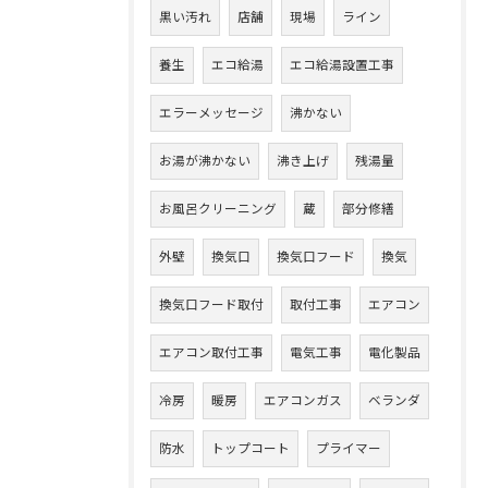
黒い汚れ
店舗
現場
ライン
養生
エコ給湯
エコ給湯設置工事
エラーメッセージ
沸かない
お湯が沸かない
沸き上げ
残湯量
お風呂クリーニング
蔵
部分修繕
外壁
換気口
換気口フード
換気
換気口フード取付
取付工事
エアコン
エアコン取付工事
電気工事
電化製品
冷房
暖房
エアコンガス
ベランダ
防水
トップコート
プライマー