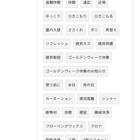
長期休暇
休暇
遠出
近場
ゆっくり
ひきこもり
ひきこもる
畳の入替
ささくれ
ダニ
表替え
リフレッシュ
建具キズ
建具修繕
建具取替
ゴールデンウィーク休業
ゴールデンウィーク休業のお知らせ
使う前に
本日
母の日
カーネーション
資材高騰
シンナー
断熱材
見積
遅延
機械洗浄
フローリングワックス
フロア