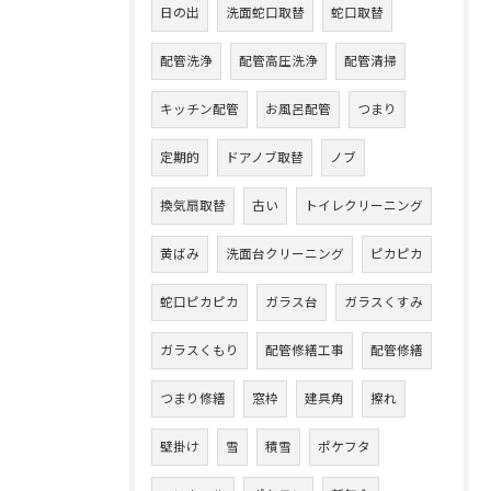
日の出
洗面蛇口取替
蛇口取替
配管洗浄
配管高圧洗浄
配管清掃
キッチン配管
お風呂配管
つまり
定期的
ドアノブ取替
ノブ
換気扇取替
古い
トイレクリーニング
黄ばみ
洗面台クリーニング
ピカピカ
蛇口ピカピカ
ガラス台
ガラスくすみ
ガラスくもり
配管修繕工事
配管修繕
つまり修繕
窓枠
建具角
擦れ
壁掛け
雪
積雪
ポケフタ