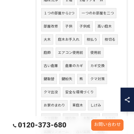
階段洗浄
２階
2階リフォーム
１つの部屋から2つ
一つのお部屋を二つ
部屋改修
子供
子供成
高い庭木
大木
庭木お手入れ
枝払う
枝切る
庭師
エアコン使用前
使用前
古い倉庫
倉庫のカギ
カギ交換
鍵取替
鍵紛失
熊
クマ対策
クマ出没
安全な環境づくり
お家のまわり
草庭木
しげみ
クマ目撃
贈り物
木製ドア
入り口
0120-373-680
お問い合わせ
玄関リフォーム
古い玄関
防犯