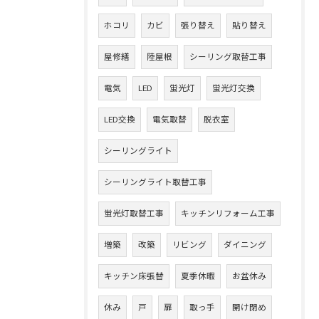
ホコリ
カビ
張り替え
貼り替え
屋修繕
陸屋根
シーリング取替工事
電気
LED
蛍光灯
蛍光灯交換
LED交換
電気取替
脱衣室
シーリングライト
シーリングライト取替工事
蛍光灯取替工事
キッチンリフォーム工事
増築
改築
リビング
ダイニング
キッチン床張替
夏季休暇
お盆休み
休み
戸
扉
取っ手
開け閉め