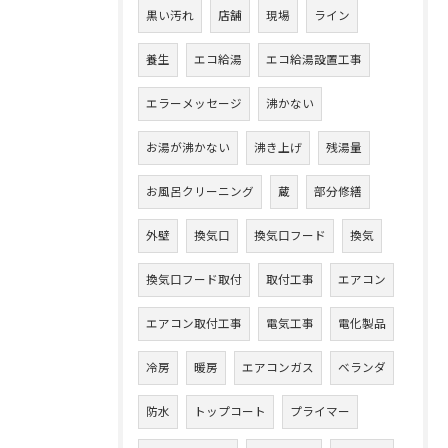
黒い汚れ
店舗
現場
ライン
養生
エコ給湯
エコ給湯設置工事
エラーメッセージ
沸かない
お湯が沸かない
沸き上げ
残湯量
お風呂クリーニング
蔵
部分修繕
外壁
換気口
換気口フード
換気
換気口フード取付
取付工事
エアコン
エアコン取付工事
電気工事
電化製品
冷房
暖房
エアコンガス
ベランダ
防水
トップコート
プライマー