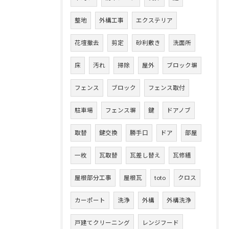
整地
外構工事
エクステリア
花壇撤去
剪定
砂利敷き
洗面所
床
汚れ
掃除
屋外
ブロック塀
フェンス
ブロック
フェンス取付
駐車場
フェンス塀
鍵
ドアノブ
取替
鍵交換
勝手口
ドア
部屋
一枚
瓦取替
瓦差し替え
瓦修繕
屋根部分工事
屋根瓦
toto
クロス
カーポート
洗浄
外構
外構洗浄
戸建てクリーニング
レンジフード