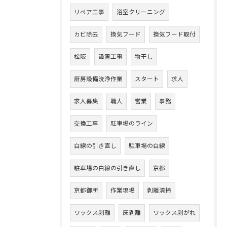
リペア工事
浴室クリーニング
カビ除去
換気フード
換気フード取付
松阪
設置工事
物干し
厨房設備洗浄作業
スタート
求人
求人募集
職人
営業
事務
交換工事
駐車場のライン
白線の引き直し
駐車場の白線
駐車場の白線の引き直し
京都
京都御所
作業現場
剥離清掃
ワックス剥離
床剥離
ワックス剥がれ