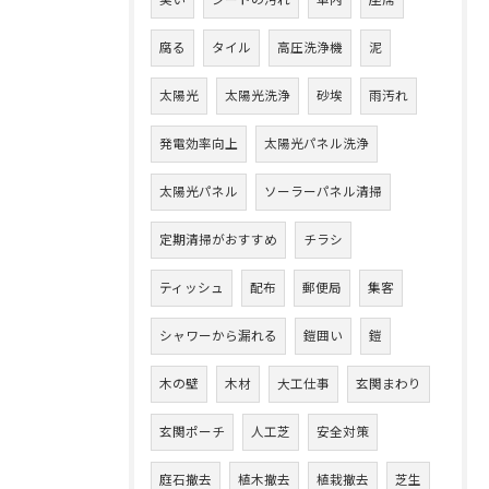
臭い
シートの汚れ
車内
座席
腐る
タイル
高圧洗浄機
泥
太陽光
太陽光洗浄
砂埃
雨汚れ
発電効率向上
太陽光パネル洗浄
太陽光パネル
ソーラーパネル清掃
定期清掃がおすすめ
チラシ
ティッシュ
配布
郵便局
集客
シャワーから漏れる
鎧囲い
鎧
木の壁
木材
大工仕事
玄関まわり
玄関ポーチ
人工芝
安全対策
庭石撤去
植木撤去
植栽撤去
芝生