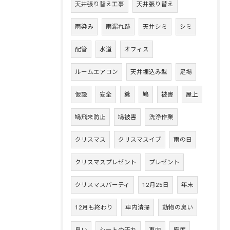
天井張り替え工事
天井張り替え
雨染み
雨漏れ跡
天井シミ
シミ
配管
水道
オフィス
ルームエアコン
天井埋込み型
足場
仮設
安全
糞
鳩
被害
屋上
鳩飛来防止
鳩被害
洗浄作業
クリスマス
クリスマスイブ
雨の日
クリスマスプレゼント
プレゼント
クリスマスパーティ
12月25日
年末
12月も終わり
車内清掃
動物の臭い