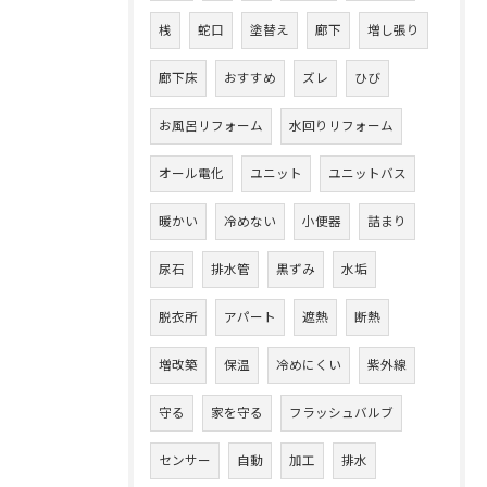
桟
蛇口
塗替え
廊下
増し張り
廊下床
おすすめ
ズレ
ひび
お風呂リフォーム
水回りリフォーム
オール電化
ユニット
ユニットバス
暖かい
冷めない
小便器
詰まり
尿石
排水管
黒ずみ
水垢
脱衣所
アパート
遮熱
断熱
増改築
保温
冷めにくい
紫外線
守る
家を守る
フラッシュバルブ
センサー
自動
加工
排水