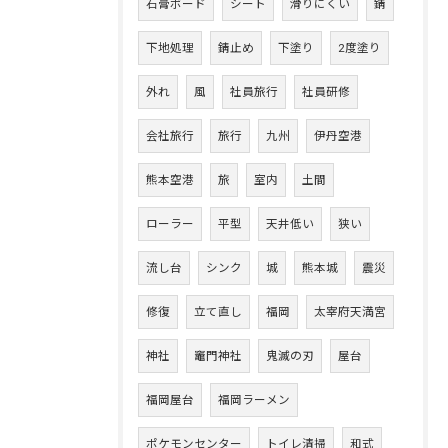
石膏ボード
シート
滑りにくい
錆
下地処理
錆止め
下塗り
2度塗り
外れ
風
社員旅行
社員研修
会社旅行
旅行
九州
伊丹空港
熊本空港
旅
室内
土間
ローラー
平型
天井低い
狭い
流し台
シンク
城
熊本城
震災
修復
立て直し
福岡
太宰府天満宮
神社
竈門神社
鬼滅の刃
屋台
福岡屋台
福岡ラーメン
ポケモンセンター
トイレ清掃
和式