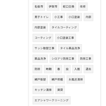
名張市
伊賀市
蛇口交換
改修
男子トイレ
小工事
小口塗装
内部
内部塗装
タイルコーティング
コーティング
小口塗装工事
サッシ取替工事
タイル薬品洗浄
薬品洗浄
シロアリ防除工事
防除工事
防除
時期
春
虫
入居
退去
網戸張替
網戸修繕
お風呂清掃
キッチン清掃
賃貸
エアシャワークリーニング