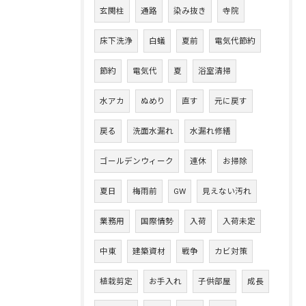
玄関柱
通路
染み抜き
寺院
床下洗浄
白蟻
夏前
電気代節約
節約
電気代
夏
浴室清掃
水アカ
ぬめり
直す
元に戻す
戻る
洗面水漏れ
水漏れ修繕
ゴールデンウィーク
連休
お掃除
夏日
梅雨前
GW
見えない汚れ
業務用
国際情勢
入荷
入荷未定
中東
建築資材
戦争
カビ対策
植栽剪定
お手入れ
子供部屋
成長