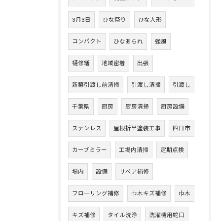
3月3日
ひな祭り
ひな人形
コンパクト
ひなあられ
強風
樋修繕
地域密着
出張
新築引渡し前清掃
引渡し清掃
引渡し
千葉県
厨房
厨房清掃
厨房設備
ステンレス
屋根折半塗装工事
四日市
カーブミラー
工場内清掃
定期点検
場内
設備
リペア補修
フローリング補修
巾木キズ補修
巾木
キズ補修
タイル洗浄
洗濯機用蛇口