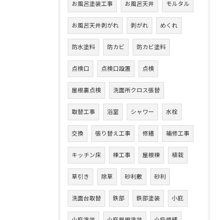
お風呂塗装工事
お風呂天井
モルタル
お風呂天井剥がれ
剥がれ
めくれ
防水塗料
防カビ
防カビ塗料
点検口
点検口設置
点検
屋根裏点検
洗面所クロス張替
取替工事
浴室
シャワー
水栓
交換
張り替え工事
修繕
補修工事
キッチン床
棟工事
屋根棟
植栽
草引き
除草
砂利敷
砂利
洗面台取替
鉄部
鉄部塗装
小庇