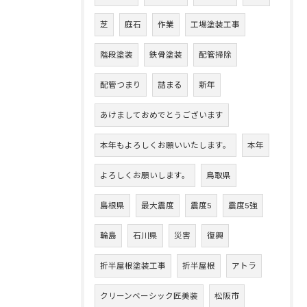
芝
庭石
作業
工場塗装工事
階段塗装
鉄骨塗装
配管掃除
配管つまり
詰まる
新年
あけましておめでとうございます
本年もよろしくお願いいたします。
本年
よろしくお願いします。
鳥取県
島根県
最大震度
震度5
震度5強
輪島
石川県
災害
復興
折半屋根塗装工事
折半屋根
アトラ
クリーンベーシック匠美装
松阪市