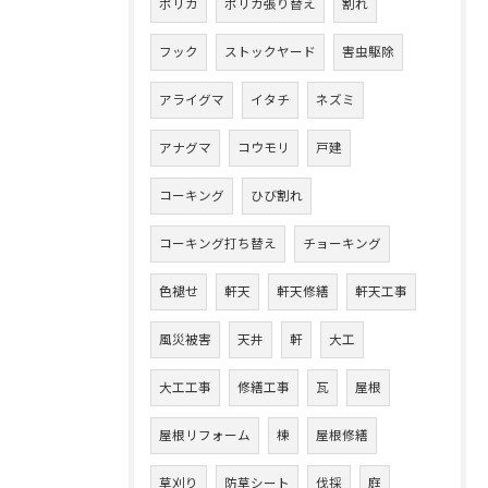
ポリカ
ポリカ張り替え
割れ
フック
ストックヤード
害虫駆除
アライグマ
イタチ
ネズミ
アナグマ
コウモリ
戸建
コーキング
ひび割れ
コーキング打ち替え
チョーキング
色褪せ
軒天
軒天修繕
軒天工事
風災被害
天井
軒
大工
大工工事
修繕工事
瓦
屋根
屋根リフォーム
棟
屋根修繕
草刈り
防草シート
伐採
庭