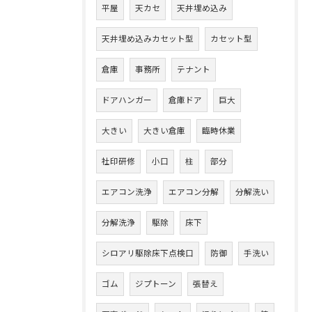
平屋
天カセ
天井埋め込み
天井埋め込みカセット型
カセット型
倉庫
事務所
テナント
ドアハンガー
倉庫ドア
巨大
大きい
大きい倉庫
臨時休業
社印研修
小口
柱
部分
エアコン洗浄
エアコン分解
分解洗い
分解洗浄
駆除
床下
シロアリ駆除床下点検口
防御
手洗い
ゴム
ジプトーン
張替え