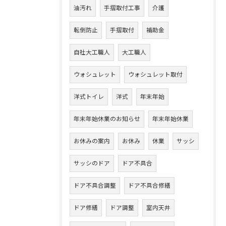
油汚れ
手摺取付工事
介護
転倒防止
手摺取付
補助金
自社大工職人
大工職人
ウォシュレット
ウォシュレット取付
洋式トイレ
洋式
年末年始
年末年始休業のお知らせ
年末年始休業
お休みの案内
お休み
休業
サッシ
サッシのドア
ドア不具合
ドア不具合調整
ドア不具合修繕
ドア修繕
ドア調整
室内天井