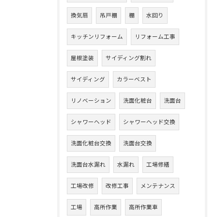
換気扇
吊戸棚
棚
水回り
キッチンリフォーム
リフォーム工事
屋根塗装
サイディング割れ
サイディング
カラーベスト
リノベーション
洗面化粧台
洗面台
シャワーヘッド
シャワーヘッド交換
洗面化粧台交換
洗面台交換
洗面台水漏れ
水漏れ
工場修繕
工場改修
改修工事
メンテナンス
工場
高所作業
高所作業車