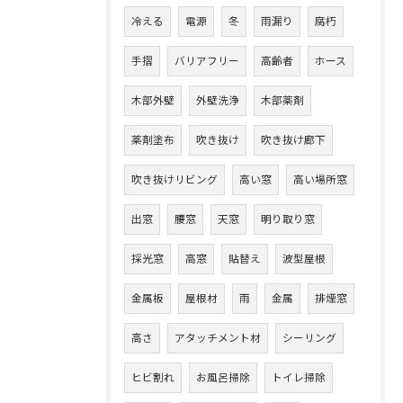
冷える
電源
冬
雨漏り
腐朽
手摺
バリアフリー
高齢者
ホース
木部外壁
外壁洗浄
木部薬剤
薬剤塗布
吹き抜け
吹き抜け廊下
吹き抜けリビング
高い窓
高い場所窓
出窓
腰窓
天窓
明り取り窓
採光窓
高窓
貼替え
波型屋根
金属板
屋根材
雨
金属
排煙窓
高さ
アタッチメント材
シーリング
ヒビ割れ
お風呂掃除
トイレ掃除