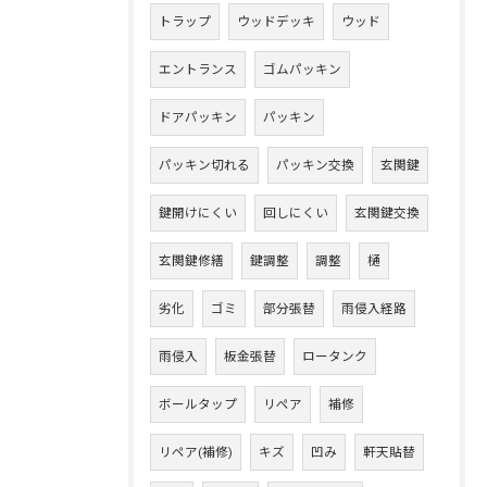
トラップ
ウッドデッキ
ウッド
エントランス
ゴムパッキン
ドアパッキン
パッキン
パッキン切れる
パッキン交換
玄関鍵
鍵開けにくい
回しにくい
玄関鍵交換
玄関鍵修繕
鍵調整
調整
樋
劣化
ゴミ
部分張替
雨侵入経路
雨侵入
板金張替
ロータンク
ボールタップ
リペア
補修
リペア(補修)
キズ
凹み
軒天貼替