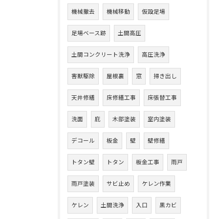
機械撤去
機械移動
仮設足場
足場ベース跡
土間高圧
土間コンクリート洗浄
高圧洗浄
害獣駆除
屋根裏
窓
掃き出し
天井修繕
床修繕工事
床張替工事
洗面
庇
木部塗装
室内塗装
デコール
板金
壁
壁修繕
トタン壁
トタン
板金工事
雨戸
雨戸塗装
サビ止め
ケレン作業
ケレン
土間洗浄
入口
黒カビ