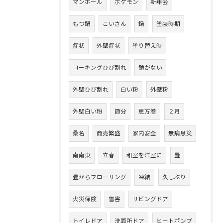
マンホール
ポケモン
新年会
もつ鍋
こいさん
鍋
塗装時期
症状
外壁症状
塗り替え時
コーキングひび割れ
艶がない
外壁ひび割れ
白い粉
外壁粉
外壁白い粉
節分
恵方巻
２月
桑名
商売繁盛
家内安全
無病息災
南南東
立春
和室を洋室に
畳
畳からフローリング
凍結
久しぶり
火災保険
雪害
リビングドア
トイレドア
洗面所ドア
ヒートポンプ