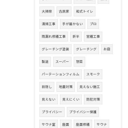
大掃除
古民家
和式トイレ
清掃工事
手が届かない
プロ
雨漏れ修繕工事
折半
営繕工事
グレーチング塗装
グレーチング
お店
製造
スーパー
惣菜
パーテーションフィルム
スモーク
目隠し
地震対策
見えない施工
見えない
見えにくい
防犯対策
プライバシー
プライバシー保護
サウナ室
座面
座面修繕
サウナ