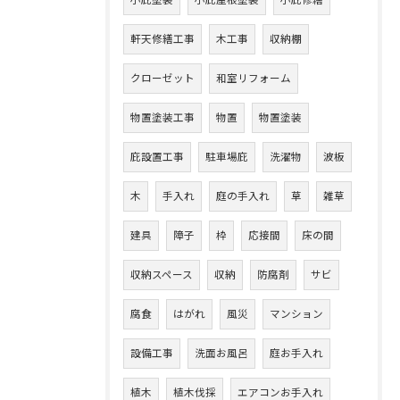
小庇塗装
小庇屋根塗装
小庇修繕
軒天修繕工事
木工事
収納棚
クローゼット
和室リフォーム
物置塗装工事
物置
物置塗装
庇設置工事
駐車場庇
洗濯物
波板
木
手入れ
庭の手入れ
草
雑草
建具
障子
枠
応接間
床の間
収納スペース
収納
防腐剤
サビ
腐食
はがれ
風災
マンション
設備工事
洗面お風呂
庭お手入れ
植木
植木伐採
エアコンお手入れ