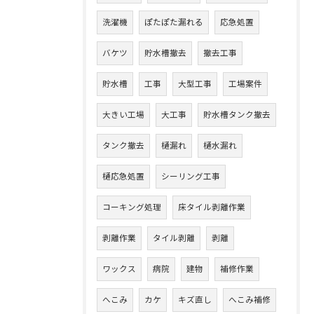
洗濯機
ぽたぽた漏れる
応急処置
バケツ
貯水槽撤去
撤去工事
貯水槽
工事
大型工事
工場案件
大きい工場
大工事
貯水槽タンク撤去
タンク撤去
樋漏れ
樋水漏れ
樋応急処置
シーリング工事
コーキング処理
床タイル剥離作業
剥離作業
タイル剥離
剥離
ワックス
病院
建物
補修作業
へこみ
カケ
キズ直し
へこみ補修