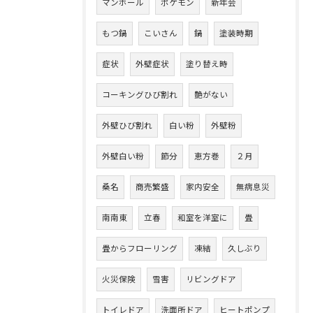
マンホール
ポケモン
新年会
もつ鍋
こいさん
鍋
塗装時期
症状
外壁症状
塗り替え時
コーキングひび割れ
艶がない
外壁ひび割れ
白い粉
外壁粉
外壁白い粉
節分
恵方巻
２月
桑名
商売繁盛
家内安全
無病息災
南南東
立春
和室を洋室に
畳
畳からフローリング
凍結
久しぶり
火災保険
雪害
リビングドア
トイレドア
洗面所ドア
ヒートポンプ