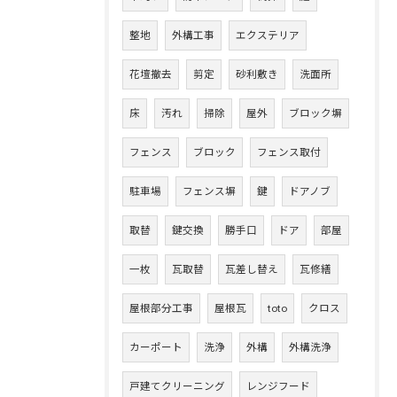
整地
外構工事
エクステリア
花壇撤去
剪定
砂利敷き
洗面所
床
汚れ
掃除
屋外
ブロック塀
フェンス
ブロック
フェンス取付
駐車場
フェンス塀
鍵
ドアノブ
取替
鍵交換
勝手口
ドア
部屋
一枚
瓦取替
瓦差し替え
瓦修繕
屋根部分工事
屋根瓦
toto
クロス
カーポート
洗浄
外構
外構洗浄
戸建てクリーニング
レンジフード