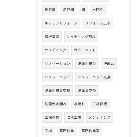
換気扇
吊戸棚
棚
水回り
キッチンリフォーム
リフォーム工事
屋根塗装
サイディング割れ
サイディング
カラーベスト
リノベーション
洗面化粧台
洗面台
シャワーヘッド
シャワーヘッド交換
洗面化粧台交換
洗面台交換
洗面台水漏れ
水漏れ
工場修繕
工場改修
改修工事
メンテナンス
工場
高所作業
高所作業車