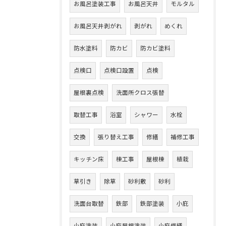
お風呂塗装工事
お風呂天井
モルタル
お風呂天井剥がれ
剥がれ
めくれ
防水塗料
防カビ
防カビ塗料
点検口
点検口設置
点検
屋根裏点検
洗面所クロス張替
取替工事
浴室
シャワー
水栓
交換
張り替え工事
修繕
補修工事
キッチン床
棟工事
屋根棟
植栽
草引き
除草
砂利敷
砂利
洗面台取替
鉄部
鉄部塗装
小庇