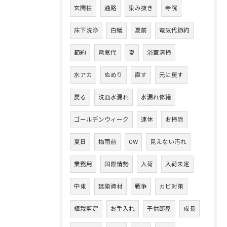
玄関柱
通路
染み抜き
寺院
床下洗浄
白蟻
夏前
電気代節約
節約
電気代
夏
浴室清掃
水アカ
ぬめり
直す
元に戻す
戻る
洗面水漏れ
水漏れ修繕
ゴールデンウィーク
連休
お掃除
夏日
梅雨前
GW
見えない汚れ
業務用
国際情勢
入荷
入荷未定
中東
建築資材
戦争
カビ対策
植栽剪定
お手入れ
子供部屋
成長