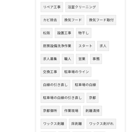
リペア工事
浴室クリーニング
カビ除去
換気フード
換気フード取付
松阪
設置工事
物干し
厨房設備洗浄作業
スタート
求人
求人募集
職人
営業
事務
交換工事
駐車場のライン
白線の引き直し
駐車場の白線
駐車場の白線の引き直し
京都
京都御所
作業現場
剥離清掃
ワックス剥離
床剥離
ワックス剥がれ