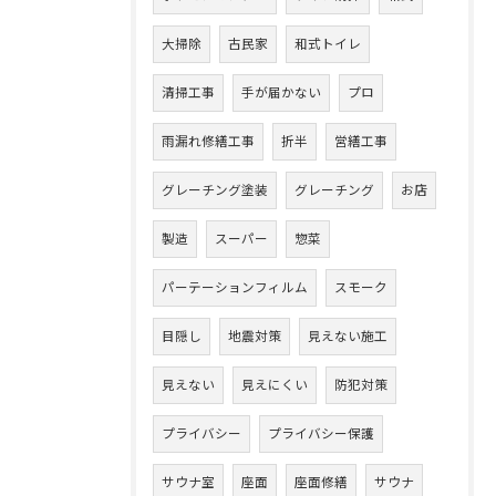
大掃除
古民家
和式トイレ
清掃工事
手が届かない
プロ
雨漏れ修繕工事
折半
営繕工事
グレーチング塗装
グレーチング
お店
製造
スーパー
惣菜
パーテーションフィルム
スモーク
目隠し
地震対策
見えない施工
見えない
見えにくい
防犯対策
プライバシー
プライバシー保護
サウナ室
座面
座面修繕
サウナ