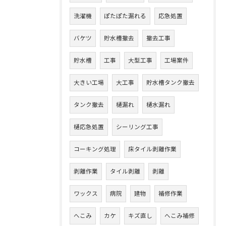
洗濯機
ぽたぽた漏れる
応急処置
バケツ
貯水槽撤去
撤去工事
貯水槽
工事
大型工事
工場案件
大きい工場
大工事
貯水槽タンク撤去
タンク撤去
樋漏れ
樋水漏れ
樋応急処置
シーリング工事
コーキング処理
床タイル剥離作業
剥離作業
タイル剥離
剥離
ワックス
病院
建物
補修作業
へこみ
カケ
キズ直し
へこみ補修