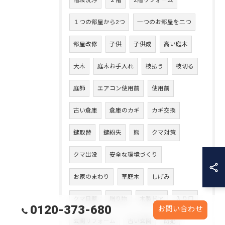
階段洗浄
２階
2階リフォーム
１つの部屋から2つ
一つのお部屋を二つ
部屋改修
子供
子供成
高い庭木
大木
庭木お手入れ
枝払う
枝切る
庭師
エアコン使用前
使用前
古い倉庫
倉庫のカギ
カギ交換
鍵取替
鍵紛失
熊
クマ対策
クマ出没
安全な環境づくり
お家のまわり
草庭木
しげみ
クマ目撃
贈り物
木製ドア
入り口
0120-373-680
お問い合わせ
玄関リフォーム
古い玄関
防犯