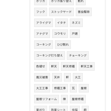
ポリカ
ポリカ張り替え
割れ
フック
ストックヤード
害虫駆除
アライグマ
イタチ
ネズミ
アナグマ
コウモリ
戸建
コーキング
ひび割れ
コーキング打ち替え
チョーキング
色褪せ
軒天
軒天修繕
軒天工事
風災被害
天井
軒
大工
大工工事
修繕工事
瓦
屋根
屋根リフォーム
棟
屋根修繕
草刈り
防草シート
伐採
庭