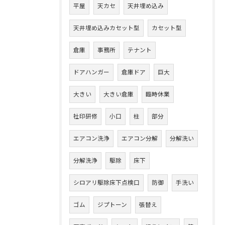
平屋
天カセ
天井埋め込み
天井埋め込みカセット型
カセット型
倉庫
事務所
テナント
ドアハンガー
倉庫ドア
巨大
大きい
大きい倉庫
臨時休業
社印研修
小口
柱
部分
エアコン洗浄
エアコン分解
分解洗い
分解洗浄
駆除
床下
シロアリ駆除床下点検口
防御
手洗い
ゴム
ジプトーン
張替え