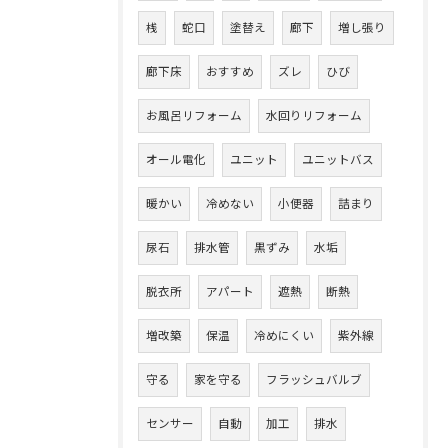
桟
蛇口
塗替え
廊下
増し張り
廊下床
おすすめ
ズレ
ひび
お風呂リフォーム
水回りリフォーム
オール電化
ユニット
ユニットバス
暖かい
冷めない
小便器
詰まり
尿石
排水管
黒ずみ
水垢
脱衣所
アパート
遮熱
断熱
増改築
保温
冷めにくい
紫外線
守る
家を守る
フラッシュバルブ
センサー
自動
加工
排水