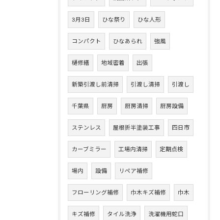
3月3日
ひな祭り
ひな人形
コンパクト
ひなあられ
強風
樋修繕
地域密着
出張
新築引渡し前清掃
引渡し清掃
引渡し
千葉県
厨房
厨房清掃
厨房設備
ステンレス
屋根折半塗装工事
四日市
カーブミラー
工場内清掃
定期点検
場内
設備
リペア補修
フローリング補修
巾木キズ補修
巾木
キズ補修
タイル洗浄
洗濯機用蛇口