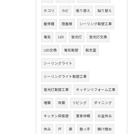
ホコリ
カビ
張り替え
貼り替え
屋修繕
陸屋根
シーリング取替工事
電気
LED
蛍光灯
蛍光灯交換
LED交換
電気取替
脱衣室
シーリングライト
シーリングライト取替工事
蛍光灯取替工事
キッチンリフォーム工事
増築
改築
リビング
ダイニング
キッチン床張替
夏季休暇
お盆休み
休み
戸
扉
取っ手
開け閉め