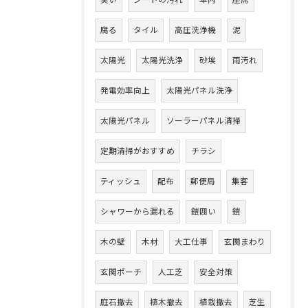
臭い
シートの汚れ
車内
座席
腐る
タイル
高圧洗浄機
泥
太陽光
太陽光洗浄
砂埃
雨汚れ
発電効率向上
太陽光パネル洗浄
太陽光パネル
ソーラーパネル清掃
定期清掃がおすすめ
チラシ
ティッシュ
配布
郵便局
集客
シャワーから漏れる
鎧囲い
鎧
木の壁
木材
大工仕事
玄関まわり
玄関ポーチ
人工芝
安全対策
庭石撤去
植木撤去
植栽撤去
芝生