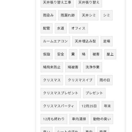
天井張り替え工事
天井張り替え
雨染み
雨漏れ跡
天井シミ
シミ
配管
水道
オフィス
ルームエアコン
天井埋込み型
足場
仮設
安全
糞
鳩
被害
屋上
鳩飛来防止
鳩被害
洗浄作業
クリスマス
クリスマスイブ
雨の日
クリスマスプレゼント
プレゼント
クリスマスパーティ
12月25日
年末
12月も終わり
車内清掃
動物の臭い