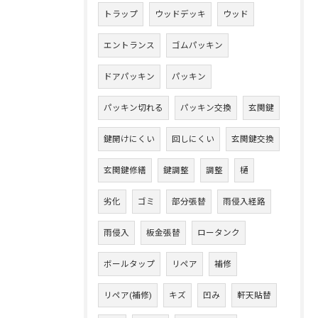
トラップ
ウッドデッキ
ウッド
エントランス
ゴムパッキン
ドアパッキン
パッキン
パッキン切れる
パッキン交換
玄関鍵
鍵開けにくい
回しにくい
玄関鍵交換
玄関鍵修繕
鍵調整
調整
樋
劣化
ゴミ
部分張替
雨侵入経路
雨侵入
板金張替
ロータンク
ボールタップ
リペア
補修
リペア(補修)
キズ
凹み
軒天貼替