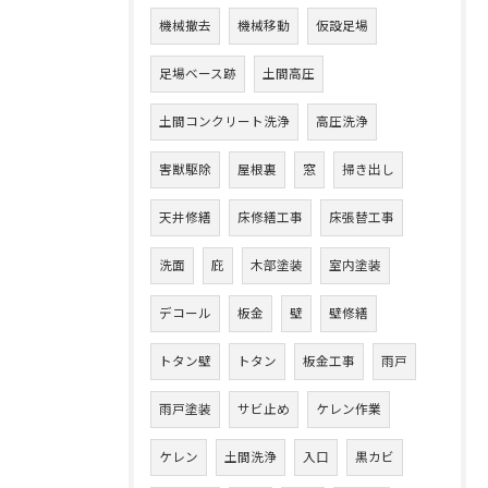
機械撤去
機械移動
仮設足場
足場ベース跡
土間高圧
土間コンクリート洗浄
高圧洗浄
害獣駆除
屋根裏
窓
掃き出し
天井修繕
床修繕工事
床張替工事
洗面
庇
木部塗装
室内塗装
デコール
板金
壁
壁修繕
トタン壁
トタン
板金工事
雨戸
雨戸塗装
サビ止め
ケレン作業
ケレン
土間洗浄
入口
黒カビ