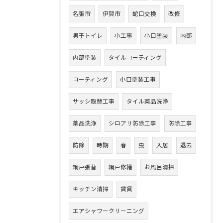
名張市
伊賀市
蛇口交換
改修
男子トイレ
小工事
小口塗装
内部
内部塗装
タイルコーティング
コーティング
小口塗装工事
サッシ取替工事
タイル薬品洗浄
薬品洗浄
シロアリ防除工事
防除工事
防除
時期
春
虫
入居
退去
網戸張替
網戸修繕
お風呂清掃
キッチン清掃
賃貸
エアシャワークリーニング