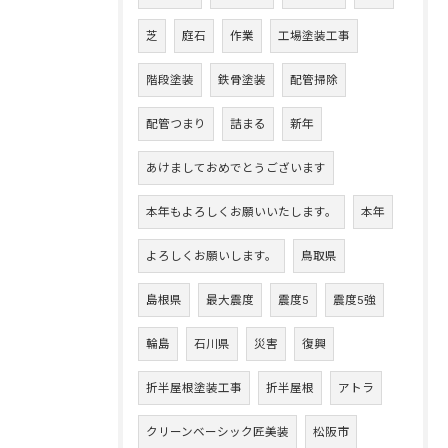
芝
庭石
作業
工場塗装工事
階段塗装
鉄骨塗装
配管掃除
配管つまり
詰まる
新年
あけましておめでとうございます
本年もよろしくお願いいたします。
本年
よろしくお願いします。
鳥取県
島根県
最大震度
震度5
震度5強
輪島
石川県
災害
復興
折半屋根塗装工事
折半屋根
アトラ
クリーンベーシック匠美装
松阪市