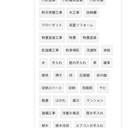
小庇塗装
小庇屋根塗装
小庇修繕
軒天修繕工事
木工事
収納棚
クローゼット
和室リフォーム
物置塗装工事
物置
物置塗装
庇設置工事
駐車場庇
洗濯物
波板
木
手入れ
庭の手入れ
草
雑草
建具
障子
枠
応接間
床の間
収納スペース
収納
防腐剤
サビ
腐食
はがれ
風災
マンション
設備工事
洗面お風呂
庭お手入れ
植木
植木伐採
エアコンお手入れ