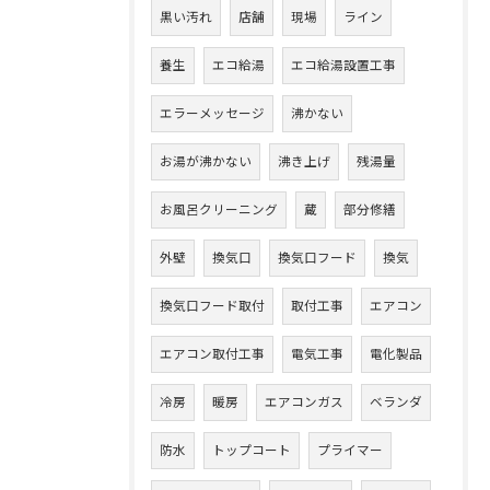
黒い汚れ
店舗
現場
ライン
養生
エコ給湯
エコ給湯設置工事
エラーメッセージ
沸かない
お湯が沸かない
沸き上げ
残湯量
お風呂クリーニング
蔵
部分修繕
外壁
換気口
換気口フード
換気
換気口フード取付
取付工事
エアコン
エアコン取付工事
電気工事
電化製品
冷房
暖房
エアコンガス
ベランダ
防水
トップコート
プライマー