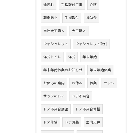
油汚れ
手摺取付工事
介護
転倒防止
手摺取付
補助金
自社大工職人
大工職人
ウォシュレット
ウォシュレット取付
洋式トイレ
洋式
年末年始
年末年始休業のお知らせ
年末年始休業
お休みの案内
お休み
休業
サッシ
サッシのドア
ドア不具合
ドア不具合調整
ドア不具合修繕
ドア修繕
ドア調整
室内天井