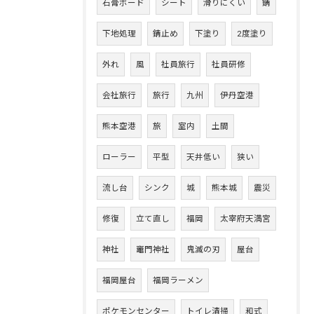
石膏ボード
シート
滑りにくい
錆
下地処理
錆止め
下塗り
2度塗り
外れ
風
社員旅行
社員研修
会社旅行
旅行
九州
伊丹空港
熊本空港
旅
室内
土間
ローラー
平型
天井低い
狭い
流し台
シンク
城
熊本城
震災
修復
立て直し
福岡
太宰府天満宮
神社
竈門神社
鬼滅の刃
屋台
福岡屋台
福岡ラーメン
ポケモンセンター
トイレ清掃
和式