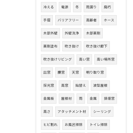
冷える
電源
冬
雨漏り
腐朽
手摺
バリアフリー
高齢者
ホース
木部外壁
外壁洗浄
木部薬剤
薬剤塗布
吹き抜け
吹き抜け廊下
吹き抜けリビング
高い窓
高い場所窓
出窓
腰窓
天窓
明り取り窓
採光窓
高窓
貼替え
波型屋根
金属板
屋根材
雨
金属
排煙窓
高さ
アタッチメント材
シーリング
ヒビ割れ
お風呂掃除
トイレ掃除