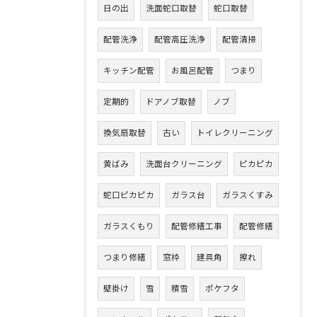
日の出
洗面蛇口取替
蛇口取替
配管洗浄
配管高圧洗浄
配管清掃
キッチン配管
お風呂配管
つまり
定期的
ドアノブ取替
ノブ
換気扇取替
古い
トイレクリーニング
黄ばみ
洗面台クリーニング
ピカピカ
蛇口ピカピカ
ガラス台
ガラスくすみ
ガラスくもり
配管修繕工事
配管修繕
つまり修繕
窓枠
建具角
擦れ
壁掛け
雪
積雪
ポケフタ