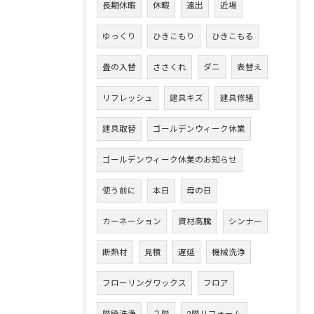
長期休暇
休暇
遠出
近場
ゆっくり
ひきこもり
ひきこもる
畳の入替
ささくれ
ダニ
表替え
リフレッシュ
建具キズ
建具修繕
建具取替
ゴールデンウィーク休業
ゴールデンウィーク休業のお知らせ
使う前に
本日
母の日
カーネーション
資材高騰
シンナー
断熱材
見積
遅延
機械洗浄
フローリングワックス
フロア