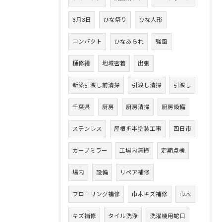
3月3日
ひな祭り
ひな人形
コンパクト
ひなあられ
強風
樋修繕
地域密着
出張
新築引渡し前清掃
引渡し清掃
引渡し
千葉県
厨房
厨房清掃
厨房設備
ステンレス
屋根折半塗装工事
四日市
カーブミラー
工場内清掃
定期点検
場内
設備
リペア補修
フローリング補修
巾木キズ補修
巾木
キズ補修
タイル洗浄
洗濯機用蛇口