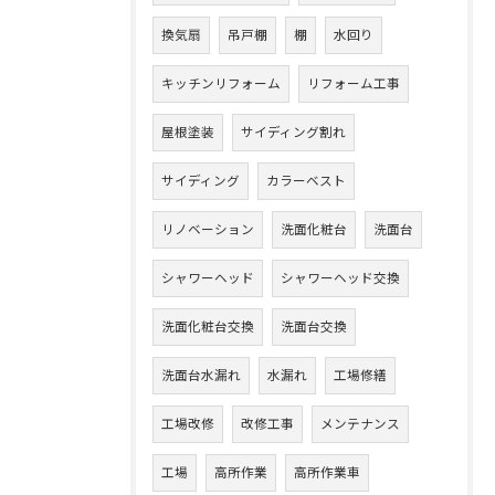
換気扇
吊戸棚
棚
水回り
キッチンリフォーム
リフォーム工事
屋根塗装
サイディング割れ
サイディング
カラーベスト
リノベーション
洗面化粧台
洗面台
シャワーヘッド
シャワーヘッド交換
洗面化粧台交換
洗面台交換
洗面台水漏れ
水漏れ
工場修繕
工場改修
改修工事
メンテナンス
工場
高所作業
高所作業車