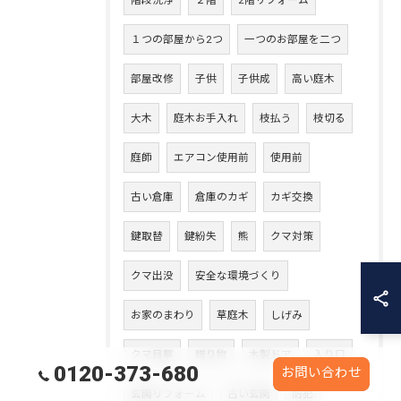
階段洗浄
２階
2階リフォーム
１つの部屋から2つ
一つのお部屋を二つ
部屋改修
子供
子供成
高い庭木
大木
庭木お手入れ
枝払う
枝切る
庭師
エアコン使用前
使用前
古い倉庫
倉庫のカギ
カギ交換
鍵取替
鍵紛失
熊
クマ対策
クマ出没
安全な環境づくり
お家のまわり
草庭木
しげみ
クマ目撃
贈り物
木製ドア
入り口
0120-373-680
お問い合わせ
玄関リフォーム
古い玄関
防犯