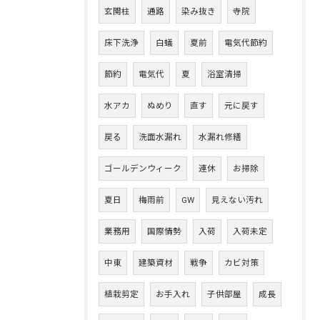
玄関柱
通路
染み抜き
寺院
床下洗浄
白蟻
夏前
電気代節約
節約
電気代
夏
浴室清掃
水アカ
ぬめり
直す
元に戻す
戻る
洗面水漏れ
水漏れ修繕
ゴールデンウィーク
連休
お掃除
夏日
梅雨前
GW
見えない汚れ
業務用
国際情勢
入荷
入荷未定
中東
建築資材
戦争
カビ対策
植栽剪定
お手入れ
子供部屋
成長