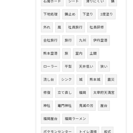
石膏ボード
シート
滑りにくい
錆
下地処理
錆止め
下塗り
2度塗り
外れ
風
社員旅行
社員研修
会社旅行
旅行
九州
伊丹空港
熊本空港
旅
室内
土間
ローラー
平型
天井低い
狭い
流し台
シンク
城
熊本城
震災
修復
立て直し
福岡
太宰府天満宮
神社
竈門神社
鬼滅の刃
屋台
福岡屋台
福岡ラーメン
ポケモンセンター
トイレ清掃
和式