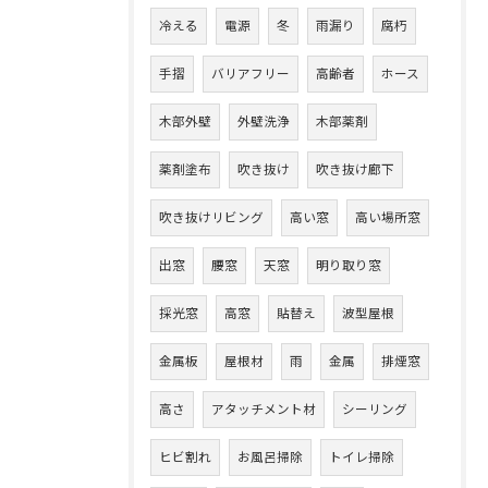
冷える
電源
冬
雨漏り
腐朽
手摺
バリアフリー
高齢者
ホース
木部外壁
外壁洗浄
木部薬剤
薬剤塗布
吹き抜け
吹き抜け廊下
吹き抜けリビング
高い窓
高い場所窓
出窓
腰窓
天窓
明り取り窓
採光窓
高窓
貼替え
波型屋根
金属板
屋根材
雨
金属
排煙窓
高さ
アタッチメント材
シーリング
ヒビ割れ
お風呂掃除
トイレ掃除