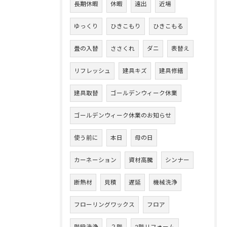
長期休暇
休暇
遠出
近場
ゆっくり
ひきこもり
ひきこもる
畳の入替
ささくれ
ダニ
表替え
リフレッシュ
建具キズ
建具修繕
建具取替
ゴールデンウィーク休業
ゴールデンウィーク休業のお知らせ
使う前に
本日
母の日
カーネーション
資材高騰
シンナー
断熱材
見積
遅延
機械洗浄
フローリングワックス
フロア