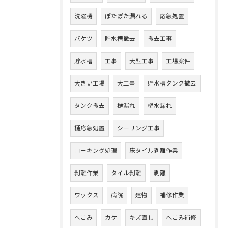
洗濯機
ぽたぽた漏れる
応急処置
バケツ
貯水槽撤去
撤去工事
貯水槽
工事
大型工事
工場案件
大きい工場
大工事
貯水槽タンク撤去
タンク撤去
樋漏れ
樋水漏れ
樋応急処置
シーリング工事
コーキング処理
床タイル剥離作業
剥離作業
タイル剥離
剥離
ワックス
病院
建物
補修作業
へこみ
カケ
キズ直し
へこみ補修