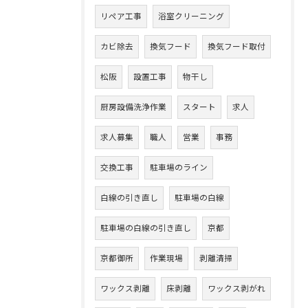
リペア工事
浴室クリーニング
カビ除去
換気フード
換気フード取付
松阪
設置工事
物干し
厨房設備洗浄作業
スタート
求人
求人募集
職人
営業
事務
交換工事
駐車場のライン
白線の引き直し
駐車場の白線
駐車場の白線の引き直し
京都
京都御所
作業現場
剥離清掃
ワックス剥離
床剥離
ワックス剥がれ