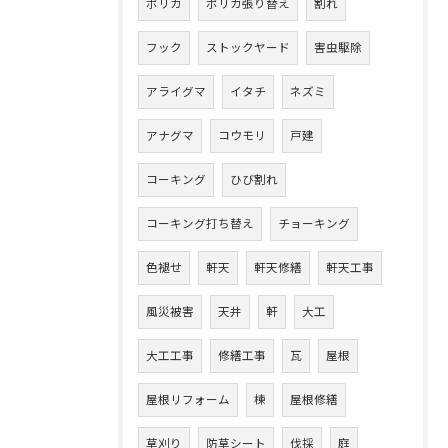
ポリカ
ポリカ張り替え
割れ
フック
ストックヤード
害虫駆除
アライグマ
イタチ
ネズミ
アナグマ
コウモリ
戸建
コーキング
ひび割れ
コーキング打ち替え
チョーキング
色褪せ
軒天
軒天修繕
軒天工事
風災被害
天井
軒
大工
大工工事
修繕工事
瓦
屋根
屋根リフォーム
棟
屋根修繕
草刈り
防草シート
伐採
庭