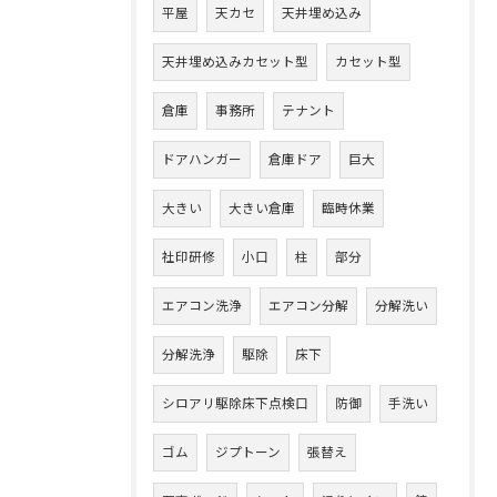
平屋
天カセ
天井埋め込み
天井埋め込みカセット型
カセット型
倉庫
事務所
テナント
ドアハンガー
倉庫ドア
巨大
大きい
大きい倉庫
臨時休業
社印研修
小口
柱
部分
エアコン洗浄
エアコン分解
分解洗い
分解洗浄
駆除
床下
シロアリ駆除床下点検口
防御
手洗い
ゴム
ジプトーン
張替え