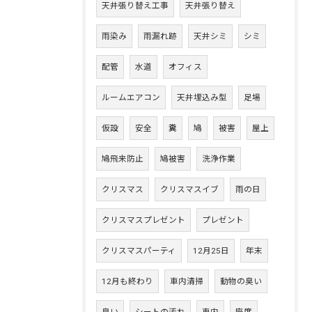
天井張り替え工事
天井張り替え
雨染み
雨漏れ跡
天井シミ
シミ
配管
水道
オフィス
ルームエアコン
天井埋込み型
足場
仮設
安全
糞
鳩
被害
屋上
鳩飛来防止
鳩被害
洗浄作業
クリスマス
クリスマスイブ
雨の日
クリスマスプレゼント
プレゼント
クリスマスパーティ
12月25日
年末
12月も終わり
車内清掃
動物の臭い