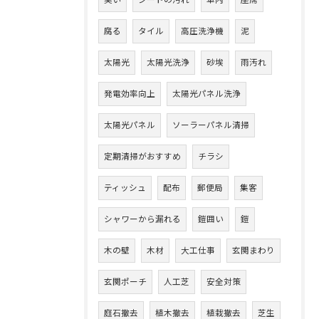
臭い
シートの汚れ
車内
座席
腐る
タイル
高圧洗浄機
泥
太陽光
太陽光洗浄
砂埃
雨汚れ
発電効率向上
太陽光パネル洗浄
太陽光パネル
ソーラーパネル清掃
定期清掃がおすすめ
チラシ
ティッシュ
配布
郵便局
集客
シャワーから漏れる
鎧囲い
鎧
木の壁
木材
大工仕事
玄関まわり
玄関ポーチ
人工芝
安全対策
庭石撤去
植木撤去
植栽撤去
芝生