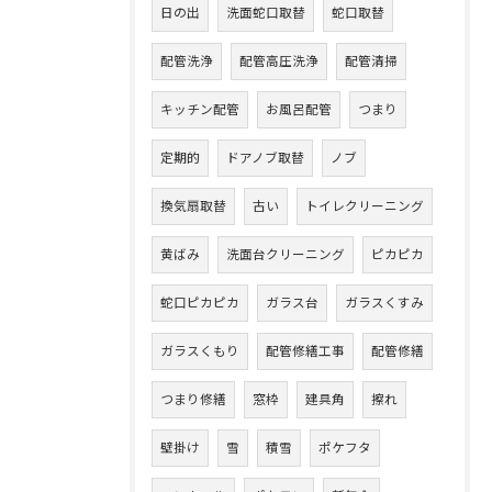
日の出
洗面蛇口取替
蛇口取替
配管洗浄
配管高圧洗浄
配管清掃
キッチン配管
お風呂配管
つまり
定期的
ドアノブ取替
ノブ
換気扇取替
古い
トイレクリーニング
黄ばみ
洗面台クリーニング
ピカピカ
蛇口ピカピカ
ガラス台
ガラスくすみ
ガラスくもり
配管修繕工事
配管修繕
つまり修繕
窓枠
建具角
擦れ
壁掛け
雪
積雪
ポケフタ