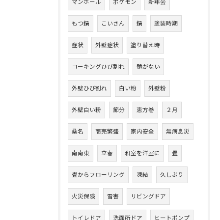
マンホール
ポケモン
新年会
もつ鍋
こいさん
鍋
塗装時期
症状
外壁症状
塗り替え時
コーキングひび割れ
艶がない
外壁ひび割れ
白い粉
外壁粉
外壁白い粉
節分
恵方巻
２月
桑名
商売繁盛
家内安全
無病息災
南南東
立春
和室を洋室に
畳
畳からフローリング
凍結
久しぶり
火災保険
雪害
リビングドア
トイレドア
洗面所ドア
ヒートポンプ