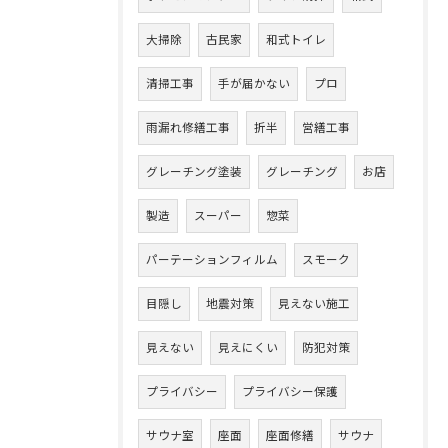
大掃除
古民家
和式トイレ
清掃工事
手が届かない
プロ
雨漏れ修繕工事
折半
営繕工事
グレーチング塗装
グレーチング
お店
製造
スーパー
惣菜
パーテーションフィルム
スモーク
目隠し
地震対策
見えない施工
見えない
見えにくい
防犯対策
プライバシー
プライバシー保護
サウナ室
座面
座面修繕
サウナ