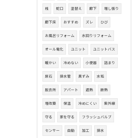
桟
蛇口
塗替え
廊下
増し張り
廊下床
おすすめ
ズレ
ひび
お風呂リフォーム
水回りリフォーム
オール電化
ユニット
ユニットバス
暖かい
冷めない
小便器
詰まり
尿石
排水管
黒ずみ
水垢
脱衣所
アパート
遮熱
断熱
増改築
保温
冷めにくい
紫外線
守る
家を守る
フラッシュバルブ
センサー
自動
加工
排水