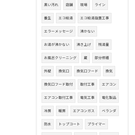
黒い汚れ
店舗
現場
ライン
養生
エコ給湯
エコ給湯設置工事
エラーメッセージ
沸かない
お湯が沸かない
沸き上げ
残湯量
お風呂クリーニング
蔵
部分修繕
外壁
換気口
換気口フード
換気
換気口フード取付
取付工事
エアコン
エアコン取付工事
電気工事
電化製品
冷房
暖房
エアコンガス
ベランダ
防水
トップコート
プライマー