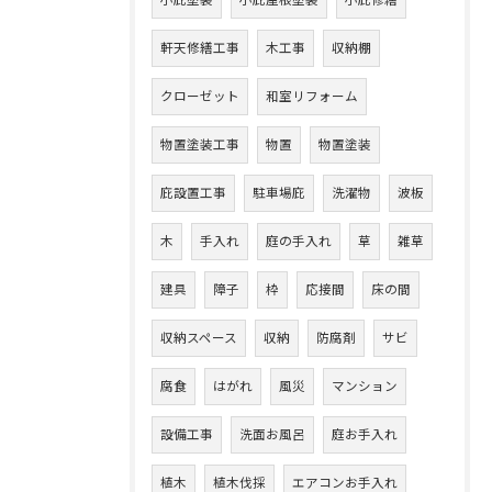
小庇塗装
小庇屋根塗装
小庇修繕
軒天修繕工事
木工事
収納棚
クローゼット
和室リフォーム
物置塗装工事
物置
物置塗装
庇設置工事
駐車場庇
洗濯物
波板
木
手入れ
庭の手入れ
草
雑草
建具
障子
枠
応接間
床の間
収納スペース
収納
防腐剤
サビ
腐食
はがれ
風災
マンション
設備工事
洗面お風呂
庭お手入れ
植木
植木伐採
エアコンお手入れ