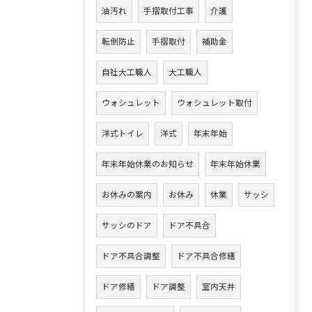
油汚れ
手摺取付工事
介護
転倒防止
手摺取付
補助金
自社大工職人
大工職人
ウォシュレット
ウォシュレット取付
洋式トイレ
洋式
年末年始
年末年始休業のお知らせ
年末年始休業
お休みの案内
お休み
休業
サッシ
サッシのドア
ドア不具合
ドア不具合調整
ドア不具合修繕
ドア修繕
ドア調整
室内天井