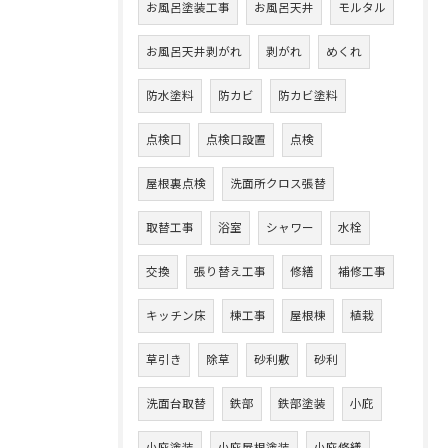
お風呂塗装工事
お風呂天井
モルタル
お風呂天井剥がれ
剥がれ
めくれ
防水塗料
防カビ
防カビ塗料
点検口
点検口設置
点検
屋根裏点検
洗面所クロス張替
取替工事
浴室
シャワー
水栓
交換
張り替え工事
修繕
補修工事
キッチン床
棟工事
屋根棟
植栽
草引き
除草
砂利敷
砂利
洗面台取替
鉄部
鉄部塗装
小庇