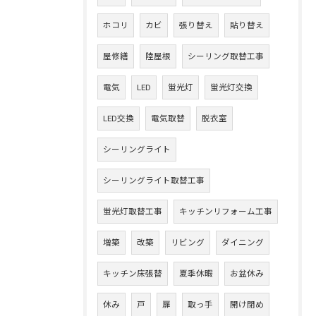
ホコリ
カビ
張り替え
貼り替え
屋修繕
陸屋根
シーリング取替工事
電気
LED
蛍光灯
蛍光灯交換
LED交換
電気取替
脱衣室
シーリングライト
シーリングライト取替工事
蛍光灯取替工事
キッチンリフォーム工事
増築
改築
リビング
ダイニング
キッチン床張替
夏季休暇
お盆休み
休み
戸
扉
取っ手
開け閉め