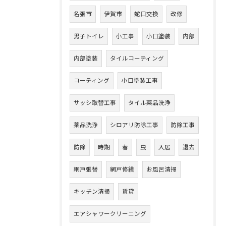
名張市
伊賀市
蛇口交換
改修
男子トイレ
小工事
小口塗装
内部
内部塗装
タイルコーティング
コーティング
小口塗装工事
サッシ取替工事
タイル薬品洗浄
薬品洗浄
シロアリ防除工事
防除工事
防除
時期
春
虫
入居
退去
網戸張替
網戸修繕
お風呂清掃
キッチン清掃
賃貸
エアシャワークリーニング