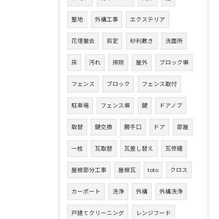
整地
外構工事
エクステリア
花壇撤去
剪定
砂利敷き
洗面所
床
汚れ
掃除
屋外
ブロック塀
フェンス
ブロック
フェンス取付
駐車場
フェンス塀
鍵
ドアノブ
取替
鍵交換
勝手口
ドア
部屋
一枚
瓦取替
瓦差し替え
瓦修繕
屋根部分工事
屋根瓦
toto
クロス
カーポート
洗浄
外構
外構洗浄
戸建てクリーニング
レンジフード