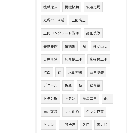
機械撤去
機械移動
仮設足場
足場ベース跡
土間高圧
土間コンクリート洗浄
高圧洗浄
害獣駆除
屋根裏
窓
掃き出し
天井修繕
床修繕工事
床張替工事
洗面
庇
木部塗装
室内塗装
デコール
板金
壁
壁修繕
トタン壁
トタン
板金工事
雨戸
雨戸塗装
サビ止め
ケレン作業
ケレン
土間洗浄
入口
黒カビ