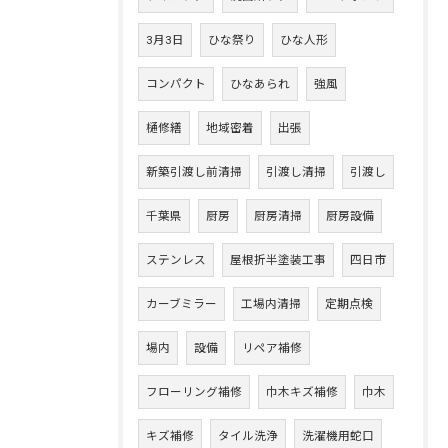
3月3日
ひな祭り
ひな人形
コンパクト
ひなあられ
強風
樋修繕
地域密着
出張
新築引渡し前清掃
引渡し清掃
引渡し
千葉県
厨房
厨房清掃
厨房設備
ステンレス
屋根折半塗装工事
四日市
カーブミラー
工場内清掃
定期点検
場内
設備
リペア補修
フローリング補修
巾木キズ補修
巾木
キズ補修
タイル洗浄
洗濯機用蛇口