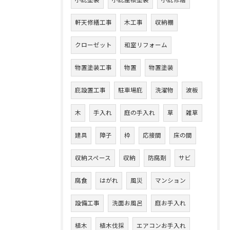
小庇塗装
小庇屋根塗装
小庇修繕
軒天修繕工事
木工事
収納棚
クローゼット
和室リフォーム
物置塗装工事
物置
物置塗装
庇設置工事
駐車場庇
洗濯物
波板
木
手入れ
庭の手入れ
草
雑草
建具
障子
枠
応接間
床の間
収納スペース
収納
防腐剤
サビ
腐食
はがれ
風災
マンション
設備工事
洗面お風呂
庭お手入れ
植木
植木伐採
エアコンお手入れ