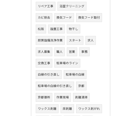
リペア工事
浴室クリーニング
カビ除去
換気フード
換気フード取付
松阪
設置工事
物干し
厨房設備洗浄作業
スタート
求人
求人募集
職人
営業
事務
交換工事
駐車場のライン
白線の引き直し
駐車場の白線
駐車場の白線の引き直し
京都
京都御所
作業現場
剥離清掃
ワックス剥離
床剥離
ワックス剥がれ