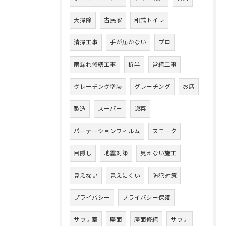
大掃除
古民家
和式トイレ
清掃工事
手が届かない
プロ
雨漏れ修繕工事
折半
営繕工事
グレーチング塗装
グレーチング
お店
製造
スーパー
惣菜
パーテーションフィルム
スモーク
目隠し
地震対策
見えない施工
見えない
見えにくい
防犯対策
プライバシー
プライバシー保護
サウナ室
座面
座面修繕
サウナ