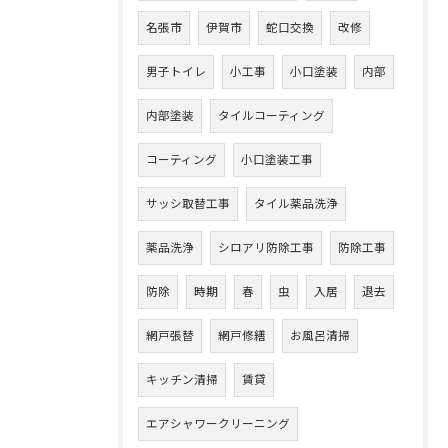
名張市
伊賀市
蛇口交換
改修
男子トイレ
小工事
小口塗装
内部
内部塗装
タイルコーティング
コーティング
小口塗装工事
サッシ取替工事
タイル薬品洗浄
薬品洗浄
シロアリ防除工事
防除工事
防除
時期
春
虫
入居
退去
網戸張替
網戸修繕
お風呂清掃
キッチン清掃
賃貸
エアシャワークリーニング