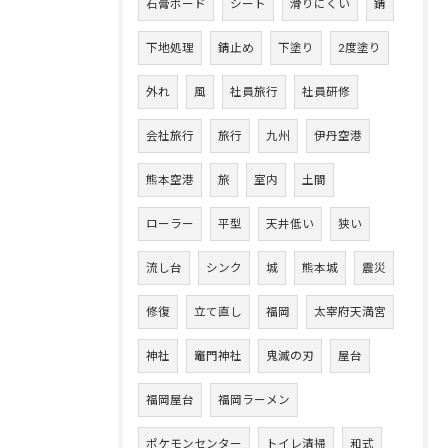
石膏ボード
シート
滑りにくい
錆
下地処理
錆止め
下塗り
2度塗り
外れ
風
社員旅行
社員研修
会社旅行
旅行
九州
伊丹空港
熊本空港
旅
室内
土間
ローラー
平型
天井低い
狭い
流し台
シンク
城
熊本城
震災
修復
立て直し
福岡
太宰府天満宮
神社
竈門神社
鬼滅の刃
屋台
福岡屋台
福岡ラーメン
ポケモンセンター
トイレ清掃
和式