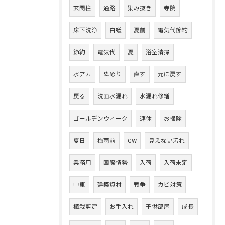
玄関柱
通路
染み抜き
寺院
床下洗浄
白蟻
夏前
電気代節約
節約
電気代
夏
浴室清掃
水アカ
ぬめり
直す
元に戻す
戻る
洗面水漏れ
水漏れ修繕
ゴールデンウィーク
連休
お掃除
夏日
梅雨前
GW
見えない汚れ
業務用
国際情勢
入荷
入荷未定
中東
建築資材
戦争
カビ対策
植栽剪定
お手入れ
子供部屋
成長