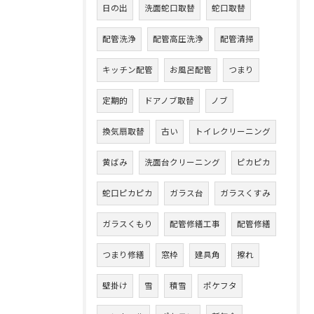
日の出
洗面蛇口取替
蛇口取替
配管洗浄
配管高圧洗浄
配管清掃
キッチン配管
お風呂配管
つまり
定期的
ドアノブ取替
ノブ
換気扇取替
古い
トイレクリーニング
黄ばみ
洗面台クリーニング
ピカピカ
蛇口ピカピカ
ガラス台
ガラスくすみ
ガラスくもり
配管修繕工事
配管修繕
つまり修繕
窓枠
建具角
擦れ
壁掛け
雪
積雪
ポケフタ