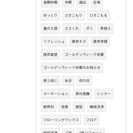
長期休暇
休暇
遠出
近場
ゆっくり
ひきこもり
ひきこもる
畳の入替
ささくれ
ダニ
表替え
リフレッシュ
建具キズ
建具修繕
建具取替
ゴールデンウィーク休業
ゴールデンウィーク休業のお知らせ
使う前に
本日
母の日
カーネーション
資材高騰
シンナー
断熱材
見積
遅延
機械洗浄
フローリングワックス
フロア