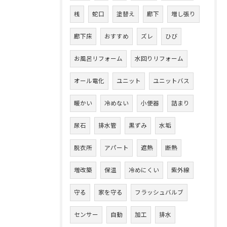
桟
蛇口
塗替え
廊下
増し張り
廊下床
おすすめ
ズレ
ひび
お風呂リフォーム
水回りリフォーム
オール電化
ユニット
ユニットバス
暖かい
冷めない
小便器
詰まり
尿石
排水管
黒ずみ
水垢
脱衣所
アパート
遮熱
断熱
増改築
保温
冷めにくい
紫外線
守る
家を守る
フラッシュバルブ
センサー
自動
加工
排水