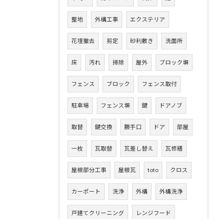
整地
外構工事
エクステリア
花壇撤去
剪定
砂利敷き
洗面所
床
汚れ
掃除
屋外
ブロック塀
フェンス
ブロック
フェンス取付
駐車場
フェンス塀
鍵
ドアノブ
取替
鍵交換
勝手口
ドア
部屋
一枚
瓦取替
瓦差し替え
瓦修繕
屋根部分工事
屋根瓦
toto
クロス
カーポート
洗浄
外構
外構洗浄
戸建てクリーニング
レンジフード