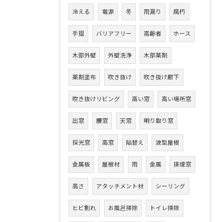
冷える
電源
冬
雨漏り
腐朽
手摺
バリアフリー
高齢者
ホース
木部外壁
外壁洗浄
木部薬剤
薬剤塗布
吹き抜け
吹き抜け廊下
吹き抜けリビング
高い窓
高い場所窓
出窓
腰窓
天窓
明り取り窓
採光窓
高窓
貼替え
波型屋根
金属板
屋根材
雨
金属
排煙窓
高さ
アタッチメント材
シーリング
ヒビ割れ
お風呂掃除
トイレ掃除