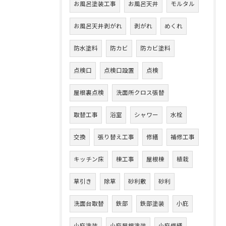
お風呂塗装工事
お風呂天井
モルタル
お風呂天井剥がれ
剥がれ
めくれ
防水塗料
防カビ
防カビ塗料
点検口
点検口設置
点検
屋根裏点検
洗面所クロス張替
取替工事
浴室
シャワー
水栓
交換
張り替え工事
修繕
補修工事
キッチン床
棟工事
屋根棟
植栽
草引き
除草
砂利敷
砂利
洗面台取替
鉄部
鉄部塗装
小庇