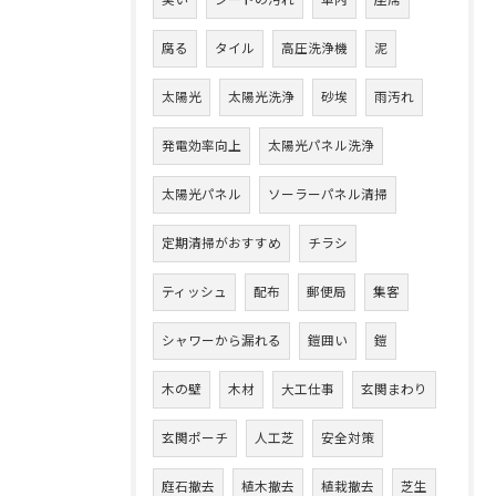
臭い
シートの汚れ
車内
座席
腐る
タイル
高圧洗浄機
泥
太陽光
太陽光洗浄
砂埃
雨汚れ
発電効率向上
太陽光パネル洗浄
太陽光パネル
ソーラーパネル清掃
定期清掃がおすすめ
チラシ
ティッシュ
配布
郵便局
集客
シャワーから漏れる
鎧囲い
鎧
木の壁
木材
大工仕事
玄関まわり
玄関ポーチ
人工芝
安全対策
庭石撤去
植木撤去
植栽撤去
芝生