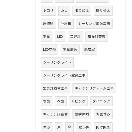
ホコリ
カビ
張り替え
貼り替え
屋修繕
陸屋根
シーリング取替工事
電気
LED
蛍光灯
蛍光灯交換
LED交換
電気取替
脱衣室
シーリングライト
シーリングライト取替工事
蛍光灯取替工事
キッチンリフォーム工事
増築
改築
リビング
ダイニング
キッチン床張替
夏季休暇
お盆休み
休み
戸
扉
取っ手
開け閉め