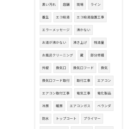
黒い汚れ
店舗
現場
ライン
養生
エコ給湯
エコ給湯設置工事
エラーメッセージ
沸かない
お湯が沸かない
沸き上げ
残湯量
お風呂クリーニング
蔵
部分修繕
外壁
換気口
換気口フード
換気
換気口フード取付
取付工事
エアコン
エアコン取付工事
電気工事
電化製品
冷房
暖房
エアコンガス
ベランダ
防水
トップコート
プライマー