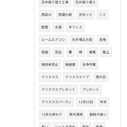
天井張り替え工事
天井張り替え
雨染み
雨漏れ跡
天井シミ
シミ
配管
水道
オフィス
ルームエアコン
天井埋込み型
足場
仮設
安全
糞
鳩
被害
屋上
鳩飛来防止
鳩被害
洗浄作業
クリスマス
クリスマスイブ
雨の日
クリスマスプレゼント
プレゼント
クリスマスパーティ
12月25日
年末
12月も終わり
車内清掃
動物の臭い