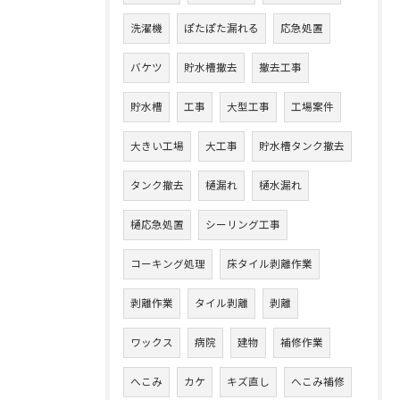
洗濯機
ぽたぽた漏れる
応急処置
バケツ
貯水槽撤去
撤去工事
貯水槽
工事
大型工事
工場案件
大きい工場
大工事
貯水槽タンク撤去
タンク撤去
樋漏れ
樋水漏れ
樋応急処置
シーリング工事
コーキング処理
床タイル剥離作業
剥離作業
タイル剥離
剥離
ワックス
病院
建物
補修作業
へこみ
カケ
キズ直し
へこみ補修