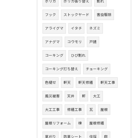
ポリカ
ポリカ張り替え
割れ
フック
ストックヤード
害虫駆除
アライグマ
イタチ
ネズミ
アナグマ
コウモリ
戸建
コーキング
ひび割れ
コーキング打ち替え
チョーキング
色褪せ
軒天
軒天修繕
軒天工事
風災被害
天井
軒
大工
大工工事
修繕工事
瓦
屋根
屋根リフォーム
棟
屋根修繕
草刈り
防草シート
伐採
庭