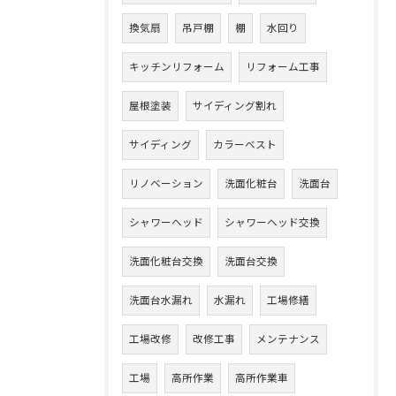
換気扇
吊戸棚
棚
水回り
キッチンリフォーム
リフォーム工事
屋根塗装
サイディング割れ
サイディング
カラーベスト
リノベーション
洗面化粧台
洗面台
シャワーヘッド
シャワーヘッド交換
洗面化粧台交換
洗面台交換
洗面台水漏れ
水漏れ
工場修繕
工場改修
改修工事
メンテナンス
工場
高所作業
高所作業車