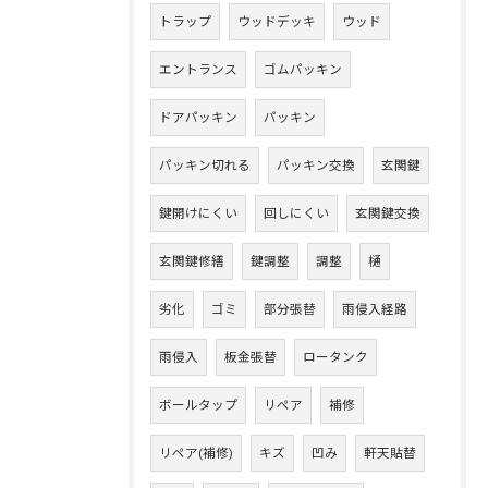
トラップ
ウッドデッキ
ウッド
エントランス
ゴムパッキン
ドアパッキン
パッキン
パッキン切れる
パッキン交換
玄関鍵
鍵開けにくい
回しにくい
玄関鍵交換
玄関鍵修繕
鍵調整
調整
樋
劣化
ゴミ
部分張替
雨侵入経路
雨侵入
板金張替
ロータンク
ボールタップ
リペア
補修
リペア(補修)
キズ
凹み
軒天貼替