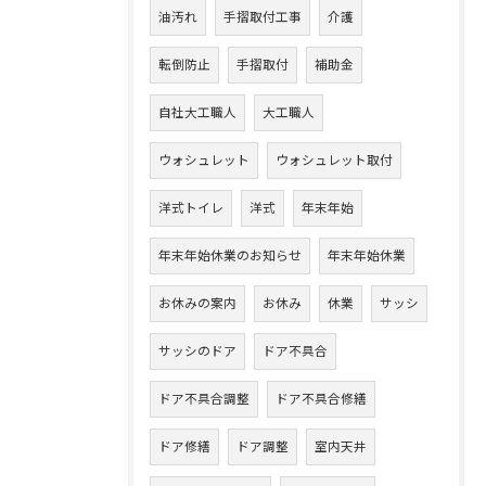
油汚れ
手摺取付工事
介護
転倒防止
手摺取付
補助金
自社大工職人
大工職人
ウォシュレット
ウォシュレット取付
洋式トイレ
洋式
年末年始
年末年始休業のお知らせ
年末年始休業
お休みの案内
お休み
休業
サッシ
サッシのドア
ドア不具合
ドア不具合調整
ドア不具合修繕
ドア修繕
ドア調整
室内天井