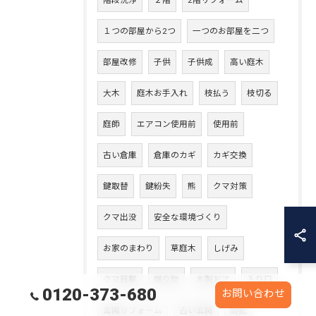
階段洗浄
２階
2階リフォーム
１つの部屋から2つ
一つのお部屋を二つ
部屋改修
子供
子供成
高い庭木
大木
庭木お手入れ
枝払う
枝切る
庭師
エアコン使用前
使用前
古い倉庫
倉庫のカギ
カギ交換
鍵取替
鍵紛失
熊
クマ対策
クマ出没
安全な環境づくり
お家のまわり
草庭木
しげみ
クマ目撃
贈り物
木製ドア
入り口
0120-373-680
お問い合わせ
玄関リフォーム
古い玄関
防犯