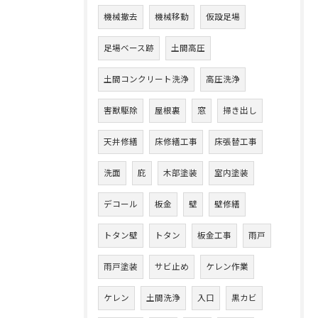
機械撤去
機械移動
仮設足場
足場ベース跡
土間高圧
土間コンクリート洗浄
高圧洗浄
害獣駆除
屋根裏
窓
掃き出し
天井修繕
床修繕工事
床張替工事
洗面
庇
木部塗装
室内塗装
デコール
板金
壁
壁修繕
トタン壁
トタン
板金工事
雨戸
雨戸塗装
サビ止め
ケレン作業
ケレン
土間洗浄
入口
黒カビ