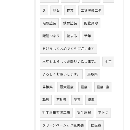
芝
庭石
作業
工場塗装工事
階段塗装
鉄骨塗装
配管掃除
配管つまり
詰まる
新年
あけましておめでとうございます
本年もよろしくお願いいたします。
本年
よろしくお願いします。
鳥取県
島根県
最大震度
震度5
震度5強
輪島
石川県
災害
復興
折半屋根塗装工事
折半屋根
アトラ
クリーンベーシック匠美装
松阪市