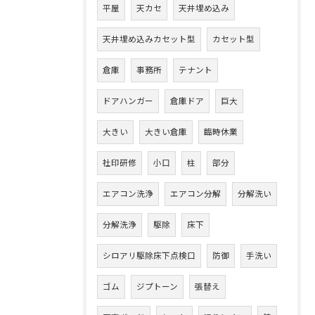
平屋
天カセ
天井埋め込み
天井埋め込みカセット型
カセット型
倉庫
事務所
テナント
ドアハンガー
倉庫ドア
巨大
大きい
大きい倉庫
臨時休業
社印研修
小口
柱
部分
エアコン洗浄
エアコン分解
分解洗い
分解洗浄
駆除
床下
シロアリ駆除床下点検口
防御
手洗い
ゴム
ジプトーン
張替え