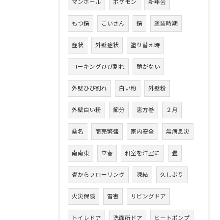
マンホール
ポケモン
新年会
もつ鍋
こいさん
鍋
塗装時期
症状
外壁症状
塗り替え時
コーキングひび割れ
艶がない
外壁ひび割れ
白い粉
外壁粉
外壁白い粉
節分
恵方巻
２月
桑名
商売繁盛
家内安全
無病息災
南南東
立春
和室を洋室に
畳
畳からフローリング
凍結
久しぶり
火災保険
雪害
リビングドア
トイレドア
洗面所ドア
ヒートポンプ