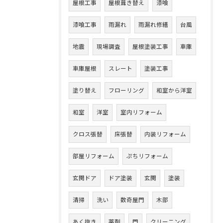
屋根工事
屋根葺き替え
漆喰
漆喰工事
雨漏れ
雨漏れ修繕
台風
地震
現場調査
屋根塗装工事
車庫
車庫屋根
スレート
塗装工事
塗り替え
フローリング
和室から洋室
和室
洋室
室内リフォーム
クロス張替
床張替
内装リフォーム
部屋リフォーム
ぷちリフォーム
玄関ドア
ドア塗装
玄関
塗装
清掃
洗い
数奇屋門
木部
あく抜き
薬剤
門
クリーニング