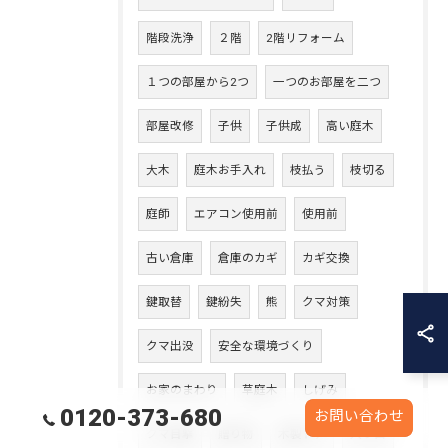
階段洗浄
２階
2階リフォーム
１つの部屋から2つ
一つのお部屋を二つ
部屋改修
子供
子供成
高い庭木
大木
庭木お手入れ
枝払う
枝切る
庭師
エアコン使用前
使用前
古い倉庫
倉庫のカギ
カギ交換
鍵取替
鍵紛失
熊
クマ対策
クマ出没
安全な環境づくり
お家のまわり
草庭木
しげみ
0120-373-680
お問い合わせ
クマ目撃
贈り物
木製ドア
入り口