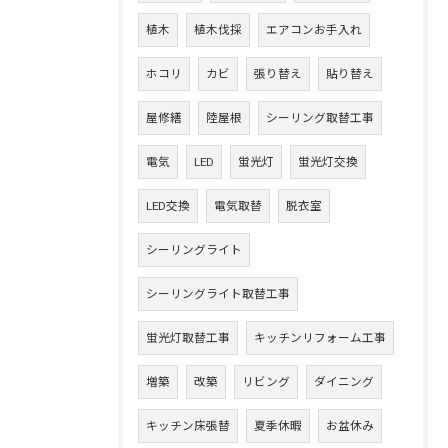
植木
植木伐採
エアコンお手入れ
ホコリ
カビ
張り替え
貼り替え
屋修繕
陸屋根
シーリング取替工事
電気
LED
蛍光灯
蛍光灯交換
LED交換
電気取替
脱衣室
シーリングライト
シーリングライト取替工事
蛍光灯取替工事
キッチンリフォーム工事
増築
改築
リビング
ダイニング
キッチン床張替
夏季休暇
お盆休み