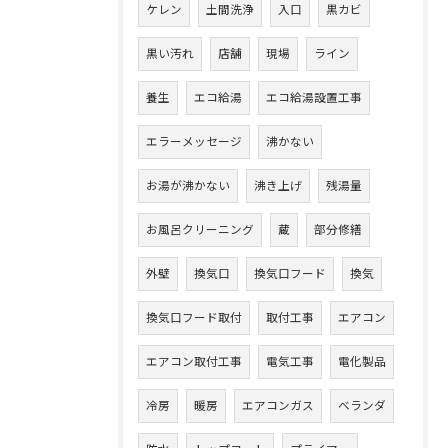
ケレン
土間洗浄
入口
黒カビ
黒い汚れ
店舗
現場
ライン
養生
エコ給湯
エコ給湯設置工事
エラーメッセージ
沸かない
お湯が沸かない
沸き上げ
残湯量
お風呂クリーニング
蔵
部分修繕
外壁
換気口
換気口フード
換気
換気口フード取付
取付工事
エアコン
エアコン取付工事
電気工事
電化製品
冷房
暖房
エアコンガス
ベランダ