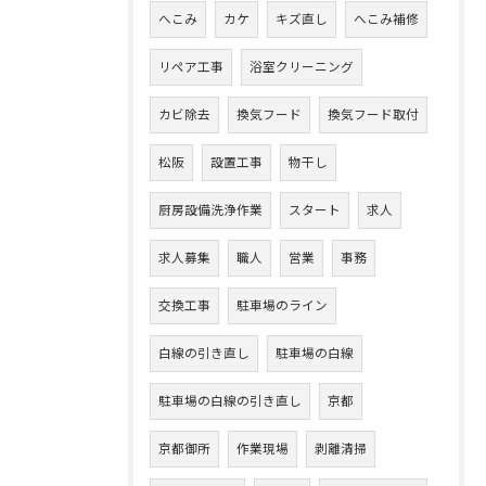
へこみ
カケ
キズ直し
へこみ補修
リペア工事
浴室クリーニング
カビ除去
換気フード
換気フード取付
松阪
設置工事
物干し
厨房設備洗浄作業
スタート
求人
求人募集
職人
営業
事務
交換工事
駐車場のライン
白線の引き直し
駐車場の白線
駐車場の白線の引き直し
京都
京都御所
作業現場
剥離清掃