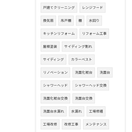
戸建てクリーニング
レンジフード
換気扇
吊戸棚
棚
水回り
キッチンリフォーム
リフォーム工事
屋根塗装
サイディング割れ
サイディング
カラーベスト
リノベーション
洗面化粧台
洗面台
シャワーヘッド
シャワーヘッド交換
洗面化粧台交換
洗面台交換
洗面台水漏れ
水漏れ
工場修繕
工場改修
改修工事
メンテナンス