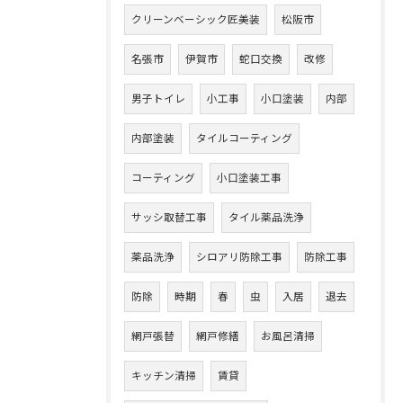
クリーンベーシック匠美装
松阪市
名張市
伊賀市
蛇口交換
改修
男子トイレ
小工事
小口塗装
内部
内部塗装
タイルコーティング
コーティング
小口塗装工事
サッシ取替工事
タイル薬品洗浄
薬品洗浄
シロアリ防除工事
防除工事
防除
時期
春
虫
入居
退去
網戸張替
網戸修繕
お風呂清掃
キッチン清掃
賃貸