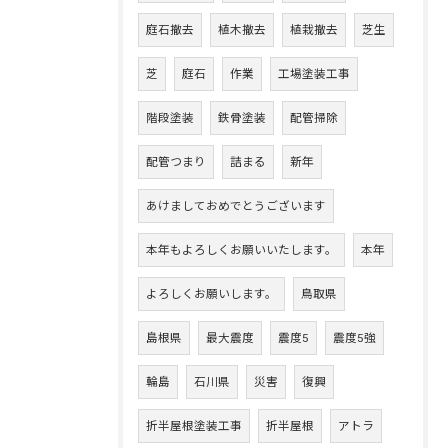
庭石撤去
植木撤去
植栽撤去
芝生
芝
庭石
作業
工場塗装工事
階段塗装
鉄骨塗装
配管掃除
配管つまり
詰まる
新年
あけましておめでとうございます
本年もよろしくお願いいたします。
本年
よろしくお願いします。
鳥取県
島根県
最大震度
震度5
震度5強
輪島
石川県
災害
復興
折半屋根塗装工事
折半屋根
アトラ