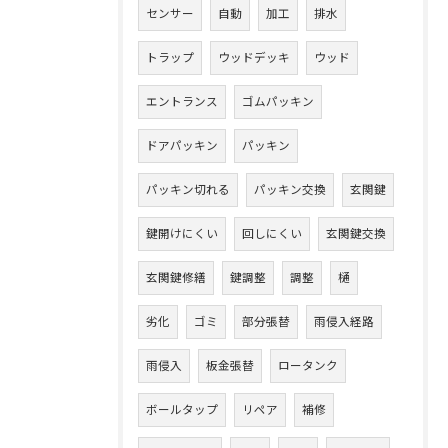
センサー
自動
加工
排水
トラップ
ウッドデッキ
ウッド
エントランス
ゴムパッキン
ドアパッキン
パッキン
パッキン切れる
パッキン交換
玄関鍵
鍵開けにくい
回しにくい
玄関鍵交換
玄関鍵修繕
鍵調整
調整
樋
劣化
ゴミ
部分張替
雨侵入経路
雨侵入
板金張替
ロータンク
ボールタップ
リペア
補修