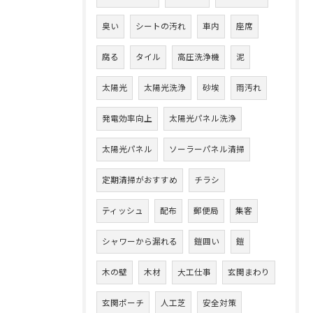
臭い
シートの汚れ
車内
座席
腐る
タイル
高圧洗浄機
泥
太陽光
太陽光洗浄
砂埃
雨汚れ
発電効率向上
太陽光パネル洗浄
太陽光パネル
ソーラーパネル清掃
定期清掃がおすすめ
チラシ
ティッシュ
配布
郵便局
集客
シャワーから漏れる
鎧囲い
鎧
木の壁
木材
大工仕事
玄関まわり
玄関ポーチ
人工芝
安全対策