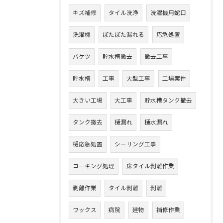
キズ補修
タイル洗浄
洗濯機用蛇口
洗濯機
ぽたぽた漏れる
応急処置
バケツ
貯水槽撤去
撤去工事
貯水槽
工事
大型工事
工場案件
大きい工場
大工事
貯水槽タンク撤去
タンク撤去
樋漏れ
樋水漏れ
樋応急処置
シーリング工事
コーキング処理
床タイル剥離作業
剥離作業
タイル剥離
剥離
ワックス
病院
建物
補修作業