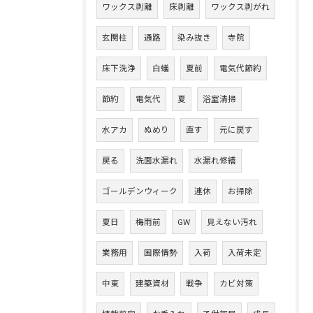
ワックス剥離
床剥離
ワックス剥がれ
玄関柱
通路
染み抜き
寺院
床下洗浄
白蟻
夏前
電気代節約
節約
電気代
夏
浴室清掃
水アカ
ぬめり
直す
元に戻す
戻る
洗面水漏れ
水漏れ修繕
ゴールデンウィーク
連休
お掃除
夏日
梅雨前
GW
見えない汚れ
業務用
国際情勢
入荷
入荷未定
中東
建築資材
戦争
カビ対策