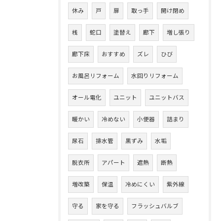
休み
戸
扉
取っ手
開け閉め
桟
蛇口
塗替え
廊下
増し張り
廊下床
おすすめ
ズレ
ひび
お風呂リフォーム
水回りリフォーム
オール電化
ユニット
ユニットバス
暖かい
冷めない
小便器
詰まり
尿石
排水管
黒ずみ
水垢
脱衣所
アパート
遮熱
断熱
増改築
保温
冷めにくい
紫外線
守る
家を守る
フラッシュバルブ