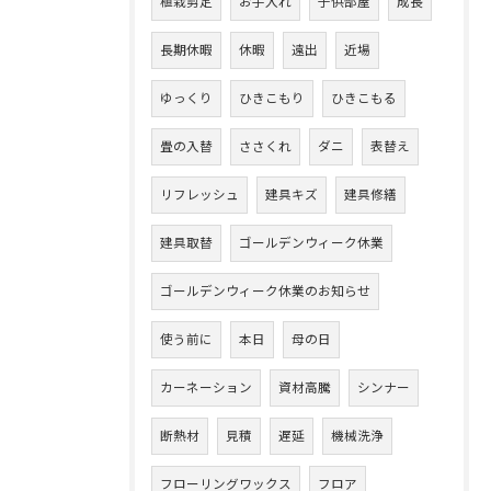
植栽剪定
お手入れ
子供部屋
成長
長期休暇
休暇
遠出
近場
ゆっくり
ひきこもり
ひきこもる
畳の入替
ささくれ
ダニ
表替え
リフレッシュ
建具キズ
建具修繕
建具取替
ゴールデンウィーク休業
ゴールデンウィーク休業のお知らせ
使う前に
本日
母の日
カーネーション
資材高騰
シンナー
断熱材
見積
遅延
機械洗浄
フローリングワックス
フロア