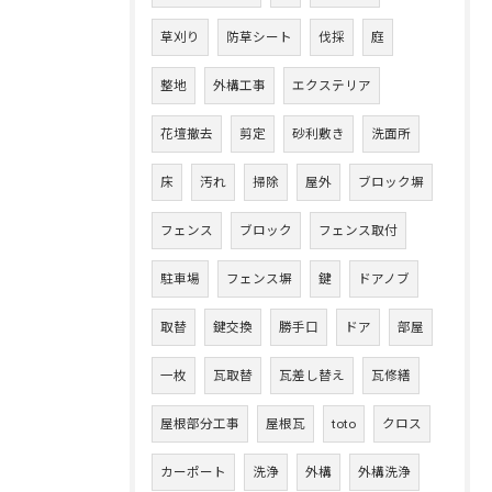
草刈り
防草シート
伐採
庭
整地
外構工事
エクステリア
花壇撤去
剪定
砂利敷き
洗面所
床
汚れ
掃除
屋外
ブロック塀
フェンス
ブロック
フェンス取付
駐車場
フェンス塀
鍵
ドアノブ
取替
鍵交換
勝手口
ドア
部屋
一枚
瓦取替
瓦差し替え
瓦修繕
屋根部分工事
屋根瓦
toto
クロス
カーポート
洗浄
外構
外構洗浄