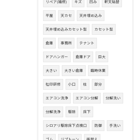
リペア(補修)
キズ
凹み
軒天貼替
平屋
天カセ
天井埋め込み
天井埋め込みカセット型
カセット型
倉庫
事務所
テナント
ドアハンガー
倉庫ドア
巨大
大きい
大きい倉庫
臨時休業
社印研修
小口
柱
部分
エアコン洗浄
エアコン分解
分解洗い
分解洗浄
駆除
床下
シロアリ駆除床下点検口
防御
手洗い
ゴム
ジプトーン
張替え