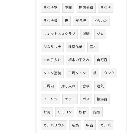
サウナ室
座面
座面修繕
サウナ
サウナ板
板
ザラ板
ざらいた
フィットネスクラブ
運動
ジム
ジムサウナ
除草作業
庭木
木の手入れ
植木の手入れ
自宅庭
タンク塗装
工場タンク
鉄
タンク
工場内
押し入れ
合板
湿気
ノーリツ
エラー
ガス
給湯器
お湯
リモコン
鉄骨
階段
ガルバリウム
新築
中古
ガルバ