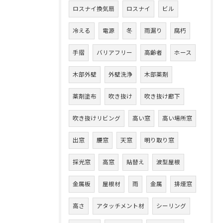
ロスナイ換気扇
ロスナイ
ビル
冷える
電源
冬
雨漏り
腐朽
手摺
バリアフリー
高齢者
ホース
木部外壁
外壁洗浄
木部薬剤
薬剤塗布
吹き抜け
吹き抜け廊下
吹き抜けリビング
高い窓
高い場所窓
出窓
腰窓
天窓
明り取り窓
採光窓
高窓
貼替え
波型屋根
金属板
屋根材
雨
金属
排煙窓
高さ
アタッチメント材
シーリング