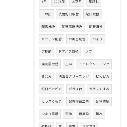
1月
2026年
お正月
年越し
日の出
洗面蛇口取替
蛇口取替
配管洗浄
配管高圧洗浄
配管清掃
キッチン配管
お風呂配管
つまり
定期的
ドアノブ取替
ノブ
換気扇取替
古い
トイレクリーニング
黄ばみ
洗面台クリーニング
ピカピカ
蛇口ピカピカ
ガラス台
ガラスくすみ
ガラスくもり
配管修繕工事
配管修繕
つまり修繕
窓枠
建具角
擦れ
壁掛け
雪
積雪
ポケフタ