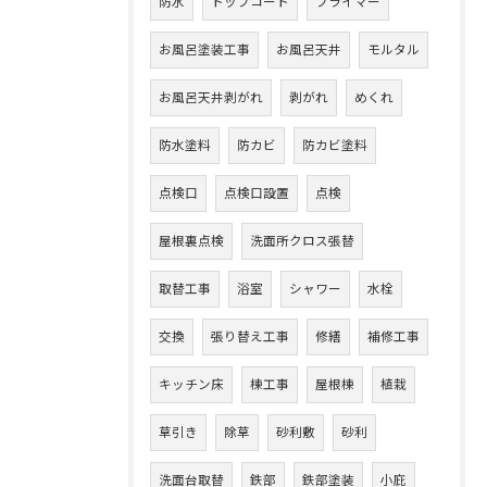
防水
トップコート
プライマー
お風呂塗装工事
お風呂天井
モルタル
お風呂天井剥がれ
剥がれ
めくれ
防水塗料
防カビ
防カビ塗料
点検口
点検口設置
点検
屋根裏点検
洗面所クロス張替
取替工事
浴室
シャワー
水栓
交換
張り替え工事
修繕
補修工事
キッチン床
棟工事
屋根棟
植栽
草引き
除草
砂利敷
砂利
洗面台取替
鉄部
鉄部塗装
小庇