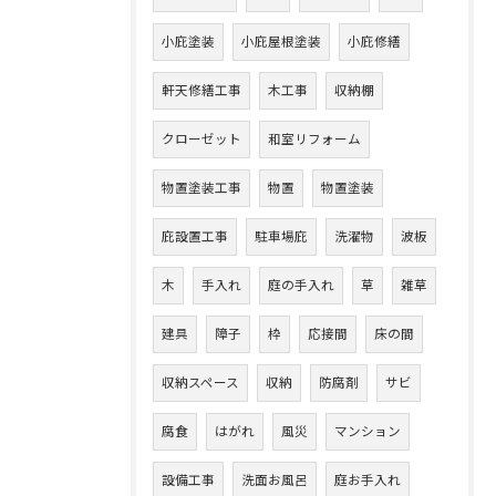
小庇塗装
小庇屋根塗装
小庇修繕
軒天修繕工事
木工事
収納棚
クローゼット
和室リフォーム
物置塗装工事
物置
物置塗装
庇設置工事
駐車場庇
洗濯物
波板
木
手入れ
庭の手入れ
草
雑草
建具
障子
枠
応接間
床の間
収納スペース
収納
防腐剤
サビ
腐食
はがれ
風災
マンション
設備工事
洗面お風呂
庭お手入れ