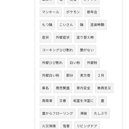
マンホール
ポケモン
新年会
もつ鍋
こいさん
鍋
塗装時期
症状
外壁症状
塗り替え時
コーキングひび割れ
艶がない
外壁ひび割れ
白い粉
外壁粉
外壁白い粉
節分
恵方巻
２月
桑名
商売繁盛
家内安全
無病息災
南南東
立春
和室を洋室に
畳
畳からフローリング
凍結
久しぶり
火災保険
雪害
リビングドア