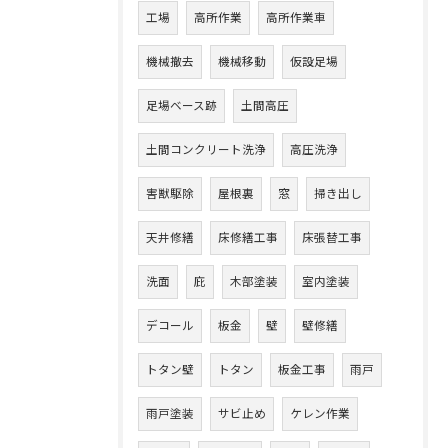
工場
高所作業
高所作業車
機械撤去
機械移動
仮設足場
足場ベース跡
土間高圧
土間コンクリート洗浄
高圧洗浄
害獣駆除
屋根裏
窓
掃き出し
天井修繕
床修繕工事
床張替工事
洗面
庇
木部塗装
室内塗装
デコール
板金
壁
壁修繕
トタン壁
トタン
板金工事
雨戸
雨戸塗装
サビ止め
ケレン作業