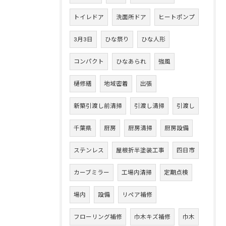
トイレドア
洗面所ドア
ヒートポンプ
3月3日
ひな祭り
ひな人形
コンパクト
ひなあられ
強風
樋修繕
地域密着
出張
新築引渡し前清掃
引渡し清掃
引渡し
千葉県
厨房
厨房清掃
厨房設備
ステンレス
屋根折半塗装工事
四日市
カーブミラー
工場内清掃
定期点検
場内
設備
リペア補修
フローリング補修
巾木キズ補修
巾木