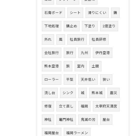
石膏ボード
シート
滑りにくい
錆
下地処理
錆止め
下塗り
2度塗り
外れ
風
社員旅行
社員研修
会社旅行
旅行
九州
伊丹空港
熊本空港
旅
室内
土間
ローラー
平型
天井低い
狭い
流し台
シンク
城
熊本城
震災
修復
立て直し
福岡
太宰府天満宮
神社
竈門神社
鬼滅の刃
屋台
福岡屋台
福岡ラーメン