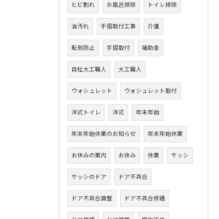
ヒビ割れ
お風呂掃除
トイレ掃除
油汚れ
手摺取付工事
介護
転倒防止
手摺取付
補助金
自社大工職人
大工職人
ウォシュレット
ウォシュレット取付
洋式トイレ
洋式
年末年始
年末年始休業のお知らせ
年末年始休業
お休みの案内
お休み
休業
サッシ
サッシのドア
ドア不具合
ドア不具合調整
ドア不具合修繕