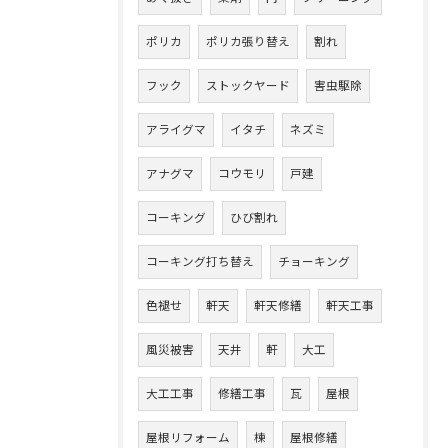
ポリカ
ポリカ張り替え
割れ
フック
ストックヤード
害虫駆除
アライグマ
イタチ
ネズミ
アナグマ
コウモリ
戸建
コーキング
ひび割れ
コーキング打ち替え
チョーキング
色褪せ
軒天
軒天修繕
軒天工事
風災被害
天井
軒
大工
大工工事
修繕工事
瓦
屋根
屋根リフォーム
棟
屋根修繕