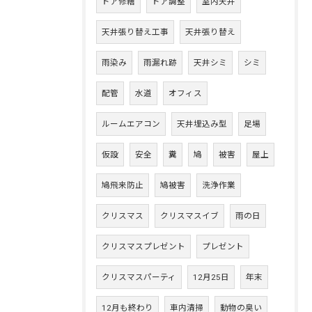
ドア修繕
ドア調整
室内天井
天井張り替え工事
天井張り替え
雨染み
雨漏れ跡
天井シミ
シミ
配管
水道
オフィス
ルームエアコン
天井埋込み型
足場
仮設
安全
糞
鳩
被害
屋上
鳩飛来防止
鳩被害
洗浄作業
クリスマス
クリスマスイブ
雨の日
クリスマスプレゼント
プレゼント
クリスマスパーティ
12月25日
年末
12月も終わり
車内清掃
動物の臭い