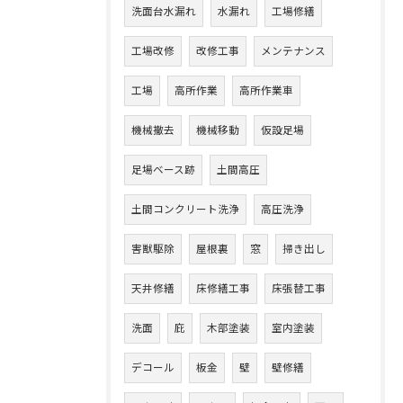
洗面台水漏れ
水漏れ
工場修繕
工場改修
改修工事
メンテナンス
工場
高所作業
高所作業車
機械撤去
機械移動
仮設足場
足場ベース跡
土間高圧
土間コンクリート洗浄
高圧洗浄
害獣駆除
屋根裏
窓
掃き出し
天井修繕
床修繕工事
床張替工事
洗面
庇
木部塗装
室内塗装
デコール
板金
壁
壁修繕