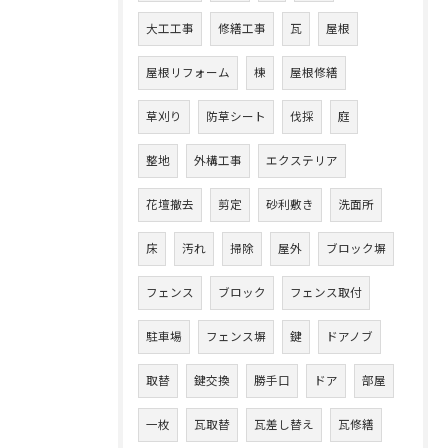
大工工事
修繕工事
瓦
屋根
屋根リフォーム
棟
屋根修繕
草刈り
防草シート
伐採
庭
整地
外構工事
エクステリア
花壇撤去
剪定
砂利敷き
洗面所
床
汚れ
掃除
屋外
ブロック塀
フェンス
ブロック
フェンス取付
駐車場
フェンス塀
鍵
ドアノブ
取替
鍵交換
勝手口
ドア
部屋
一枚
瓦取替
瓦差し替え
瓦修繕