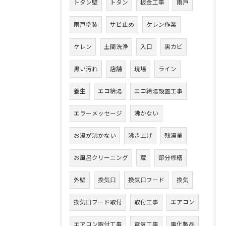
トタン壁
トタン
板金工事
雨戸
雨戸塗装
サビ止め
ケレン作業
ケレン
土間洗浄
入口
黒カビ
黒い汚れ
店舗
現場
ライン
養生
エコ給湯
エコ給湯設置工事
エラーメッセージ
沸かない
お湯が沸かない
沸き上げ
残湯量
お風呂クリーニング
蔵
部分修繕
外壁
換気口
換気口フード
換気
換気口フード取付
取付工事
エアコン
エアコン取付工事
電気工事
電化製品