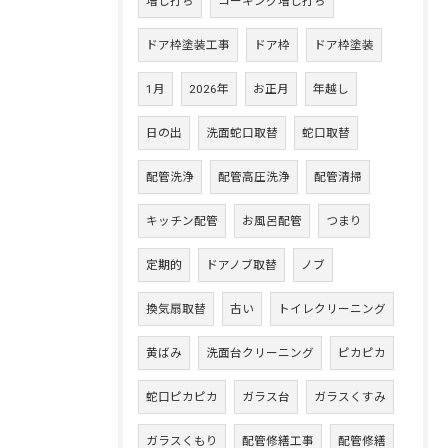
増し打ち
コーキング増し打ち
ドア枠塗装工事
ドア枠
ドア枠塗装
1月
2026年
お正月
年越し
日の出
洗面蛇口取替
蛇口取替
配管洗浄
配管高圧洗浄
配管清掃
キッチン配管
お風呂配管
つまり
定期的
ドアノブ取替
ノブ
換気扇取替
古い
トイレクリーニング
黄ばみ
洗面台クリーニング
ピカピカ
蛇口ピカピカ
ガラス台
ガラスくすみ
ガラスくもり
配管修繕工事
配管修繕