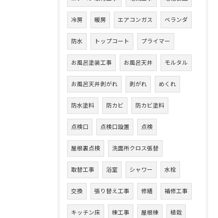
冷房
暖房
エアコンガス
ベランダ
防水
トップコート
プライマー
お風呂塗装工事
お風呂天井
モルタル
お風呂天井剥がれ
剥がれ
めくれ
防水塗料
防カビ
防カビ塗料
点検口
点検口設置
点検
屋根裏点検
洗面所クロス張替
取替工事
浴室
シャワー
水栓
交換
張り替え工事
修繕
補修工事
キッチン床
棟工事
屋根棟
植栽