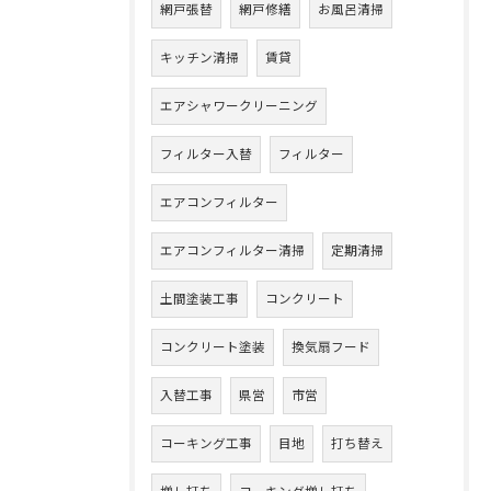
網戸張替
網戸修繕
お風呂清掃
キッチン清掃
賃貸
エアシャワークリーニング
フィルター入替
フィルター
エアコンフィルター
エアコンフィルター清掃
定期清掃
土間塗装工事
コンクリート
コンクリート塗装
換気扇フード
入替工事
県営
市営
コーキング工事
目地
打ち替え