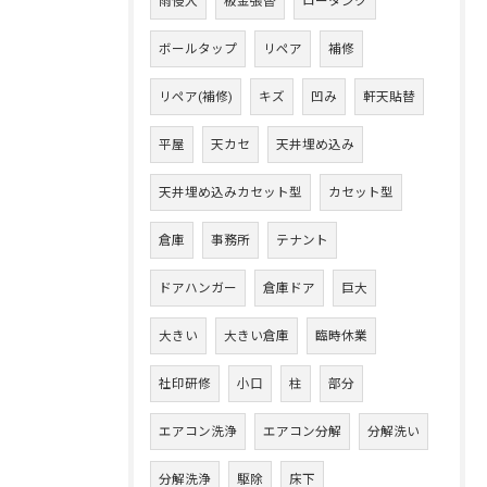
雨侵入
板金張替
ロータンク
ボールタップ
リペア
補修
リペア(補修)
キズ
凹み
軒天貼替
平屋
天カセ
天井埋め込み
天井埋め込みカセット型
カセット型
倉庫
事務所
テナント
ドアハンガー
倉庫ドア
巨大
大きい
大きい倉庫
臨時休業
社印研修
小口
柱
部分
エアコン洗浄
エアコン分解
分解洗い
分解洗浄
駆除
床下