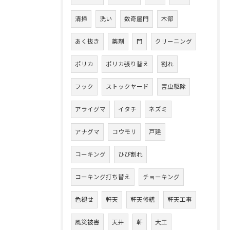
清掃
洗い
数奇屋門
木部
あく抜き
薬剤
門
クリーニング
ポリカ
ポリカ張り替え
割れ
フック
ストックヤード
害虫駆除
アライグマ
イタチ
ネズミ
アナグマ
コウモリ
戸建
コーキング
ひび割れ
コーキング打ち替え
チョーキング
色褪せ
軒天
軒天修繕
軒天工事
風災被害
天井
軒
大工