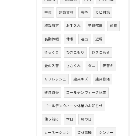
中東
建築資材
戦争
カビ対策
植栽剪定
お手入れ
子供部屋
成長
長期休暇
休暇
遠出
近場
ゆっくり
ひきこもり
ひきこもる
畳の入替
ささくれ
ダニ
表替え
リフレッシュ
建具キズ
建具修繕
建具取替
ゴールデンウィーク休業
ゴールデンウィーク休業のお知らせ
使う前に
本日
母の日
カーネーション
資材高騰
シンナー