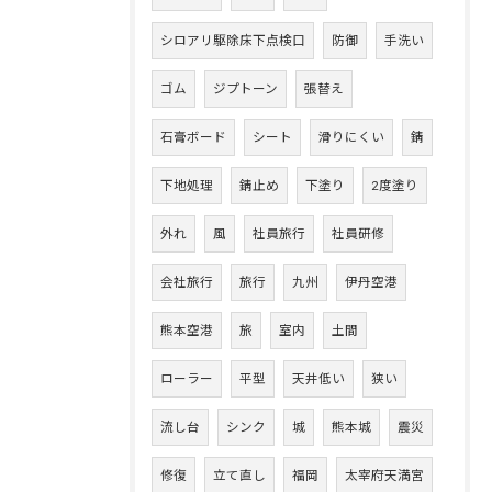
シロアリ駆除床下点検口
防御
手洗い
ゴム
ジプトーン
張替え
石膏ボード
シート
滑りにくい
錆
下地処理
錆止め
下塗り
2度塗り
外れ
風
社員旅行
社員研修
会社旅行
旅行
九州
伊丹空港
熊本空港
旅
室内
土間
ローラー
平型
天井低い
狭い
流し台
シンク
城
熊本城
震災
修復
立て直し
福岡
太宰府天満宮