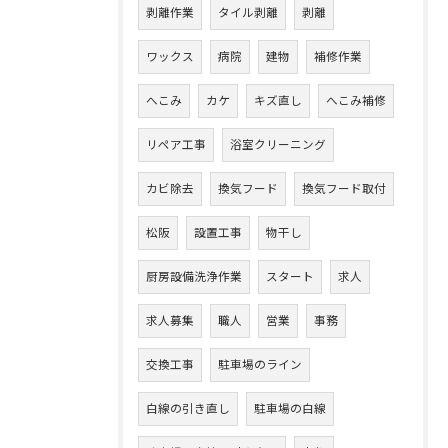
剥離作業
タイル剥離
剥離
ワックス
病院
建物
補修作業
へこみ
カケ
キズ直し
へこみ補修
リペア工事
浴室クリーニング
カビ除去
換気フード
換気フード取付
松阪
設置工事
物干し
厨房設備洗浄作業
スタート
求人
求人募集
職人
営業
事務
交換工事
駐車場のライン
白線の引き直し
駐車場の白線