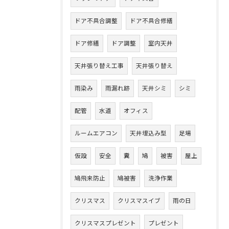
ドア不具合調整
ドア不具合修繕
ドア修繕
ドア調整
室内天井
天井張り替え工事
天井張り替え
雨染み
雨漏れ跡
天井シミ
シミ
配管
水道
オフィス
ルームエアコン
天井埋込み型
足場
仮設
安全
糞
鳩
被害
屋上
鳩飛来防止
鳩被害
洗浄作業
クリスマス
クリスマスイブ
雨の日
クリスマスプレゼント
プレゼント