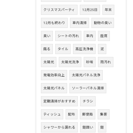
クリスマスパーティ
12月25日
年末
12月も終わり
車内清掃
動物の臭い
臭い
シートの汚れ
車内
座席
腐る
タイル
高圧洗浄機
泥
太陽光
太陽光洗浄
砂埃
雨汚れ
発電効率向上
太陽光パネル洗浄
太陽光パネル
ソーラーパネル清掃
定期清掃がおすすめ
チラシ
ティッシュ
配布
郵便局
集客
シャワーから漏れる
鎧囲い
鎧