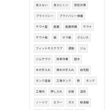
見えない
見えにくい
防犯対策
プライバシー
プライバシー保護
サウナ室
座面
座面修繕
サウナ
サウナ板
板
ザラ板
ざらいた
フィットネスクラブ
運動
ジム
ジムサウナ
除草作業
庭木
木の手入れ
植木の手入れ
自宅庭
タンク塗装
工場タンク
鉄
タンク
工場内
押し入れ
合板
湿気
ノーリツ
エラー
ガス
給湯器