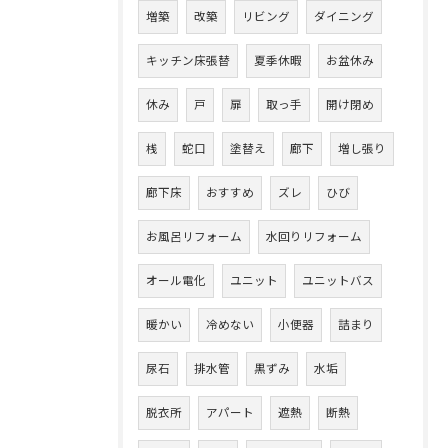
増築
改築
リビング
ダイニング
キッチン床張替
夏季休暇
お盆休み
休み
戸
扉
取っ手
開け閉め
桟
蛇口
塗替え
廊下
増し張り
廊下床
おすすめ
ズレ
ひび
お風呂リフォーム
水回りリフォーム
オール電化
ユニット
ユニットバス
暖かい
冷めない
小便器
詰まり
尿石
排水管
黒ずみ
水垢
脱衣所
アパート
遮熱
断熱