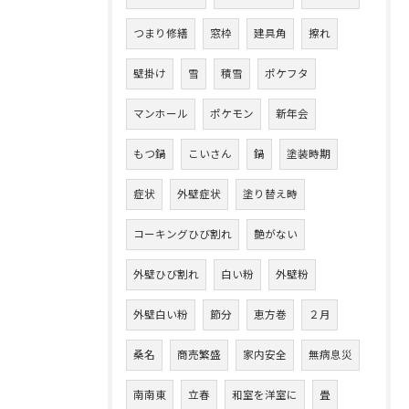
つまり修繕
窓枠
建具角
擦れ
壁掛け
雪
積雪
ポケフタ
マンホール
ポケモン
新年会
もつ鍋
こいさん
鍋
塗装時期
症状
外壁症状
塗り替え時
コーキングひび割れ
艶がない
外壁ひび割れ
白い粉
外壁粉
外壁白い粉
節分
恵方巻
２月
桑名
商売繁盛
家内安全
無病息災
南南東
立春
和室を洋室に
畳