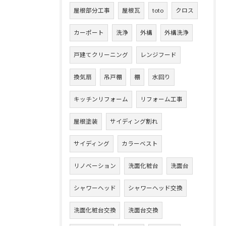
屋根部分工事
屋根瓦
toto
クロス
カーポート
洗浄
外構
外構洗浄
戸建てクリーニング
レンジフード
換気扇
吊戸棚
棚
水回り
キッチンリフォーム
リフォーム工事
屋根塗装
サイディング割れ
サイディング
カラーベスト
リノベーション
洗面化粧台
洗面台
シャワーヘッド
シャワーヘッド交換
洗面化粧台交換
洗面台交換