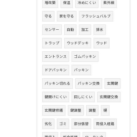
増改築
保温
冷めにくい
紫外線
守る
家を守る
フラッシュバルブ
センサー
自動
加工
排水
トラップ
ウッドデッキ
ウッド
エントランス
ゴムパッキン
ドアパッキン
パッキン
パッキン切れる
パッキン交換
玄関鍵
鍵開けにくい
回しにくい
玄関鍵交換
玄関鍵修繕
鍵調整
調整
樋
劣化
ゴミ
部分張替
雨侵入経路