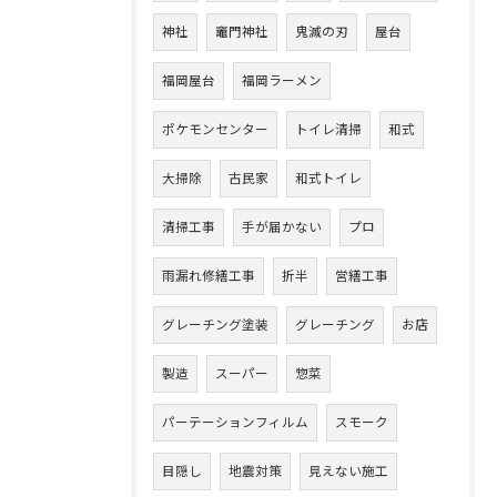
神社
竈門神社
鬼滅の刃
屋台
福岡屋台
福岡ラーメン
ポケモンセンター
トイレ清掃
和式
大掃除
古民家
和式トイレ
清掃工事
手が届かない
プロ
雨漏れ修繕工事
折半
営繕工事
グレーチング塗装
グレーチング
お店
製造
スーパー
惣菜
パーテーションフィルム
スモーク
目隠し
地震対策
見えない施工