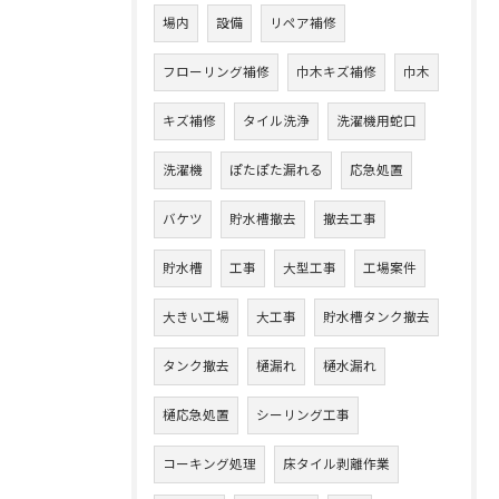
場内
設備
リペア補修
フローリング補修
巾木キズ補修
巾木
キズ補修
タイル洗浄
洗濯機用蛇口
洗濯機
ぽたぽた漏れる
応急処置
バケツ
貯水槽撤去
撤去工事
貯水槽
工事
大型工事
工場案件
大きい工場
大工事
貯水槽タンク撤去
タンク撤去
樋漏れ
樋水漏れ
樋応急処置
シーリング工事
コーキング処理
床タイル剥離作業