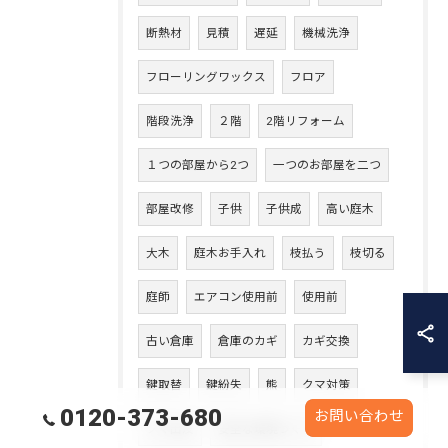
断熱材
見積
遅延
機械洗浄
フローリングワックス
フロア
階段洗浄
２階
2階リフォーム
１つの部屋から2つ
一つのお部屋を二つ
部屋改修
子供
子供成
高い庭木
大木
庭木お手入れ
枝払う
枝切る
庭師
エアコン使用前
使用前
古い倉庫
倉庫のカギ
カギ交換
鍵取替
鍵紛失
熊
クマ対策
0120-373-680
お問い合わせ
クマ出没
安全な環境づくり