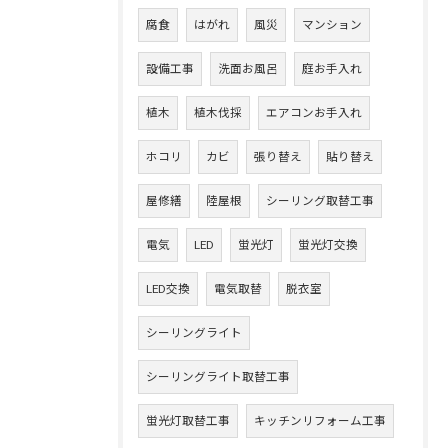
腐食
はがれ
風災
マンション
設備工事
洗面お風呂
庭お手入れ
植木
植木伐採
エアコンお手入れ
ホコリ
カビ
張り替え
貼り替え
屋修繕
陸屋根
シーリング取替工事
電気
LED
蛍光灯
蛍光灯交換
LED交換
電気取替
脱衣室
シーリングライト
シーリングライト取替工事
蛍光灯取替工事
キッチンリフォーム工事