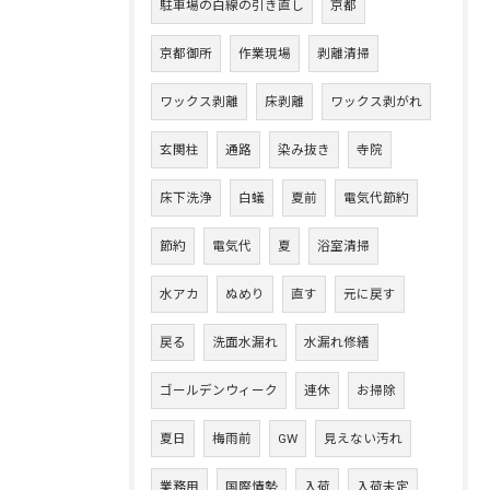
駐車場の白線の引き直し
京都
京都御所
作業現場
剥離清掃
ワックス剥離
床剥離
ワックス剥がれ
玄関柱
通路
染み抜き
寺院
床下洗浄
白蟻
夏前
電気代節約
節約
電気代
夏
浴室清掃
水アカ
ぬめり
直す
元に戻す
戻る
洗面水漏れ
水漏れ修繕
ゴールデンウィーク
連休
お掃除
夏日
梅雨前
GW
見えない汚れ
業務用
国際情勢
入荷
入荷未定