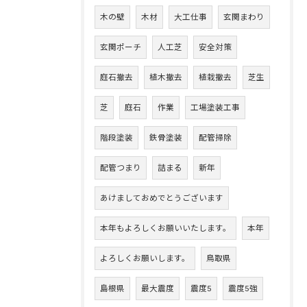
木の壁
木材
大工仕事
玄関まわり
玄関ポーチ
人工芝
安全対策
庭石撤去
植木撤去
植栽撤去
芝生
芝
庭石
作業
工場塗装工事
階段塗装
鉄骨塗装
配管掃除
配管つまり
詰まる
新年
あけましておめでとうございます
本年もよろしくお願いいたします。
本年
よろしくお願いします。
鳥取県
島根県
最大震度
震度5
震度5強