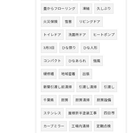
畳からフローリング
凍結
久しぶり
火災保険
雪害
リビングドア
トイレドア
洗面所ドア
ヒートポンプ
3月3日
ひな祭り
ひな人形
コンパクト
ひなあられ
強風
樋修繕
地域密着
出張
新築引渡し前清掃
引渡し清掃
引渡し
千葉県
厨房
厨房清掃
厨房設備
ステンレス
屋根折半塗装工事
四日市
カーブミラー
工場内清掃
定期点検