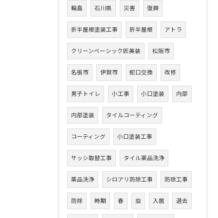
輪島
石川県
災害
復興
折半屋根塗装工事
折半屋根
アトラ
クリーンベーシック匠美装
松阪市
名張市
伊賀市
蛇口交換
改修
男子トイレ
小工事
小口塗装
内部
内部塗装
タイルコーティング
コーティング
小口塗装工事
サッシ取替工事
タイル薬品洗浄
薬品洗浄
シロアリ防除工事
防除工事
防除
時期
春
虫
入居
退去