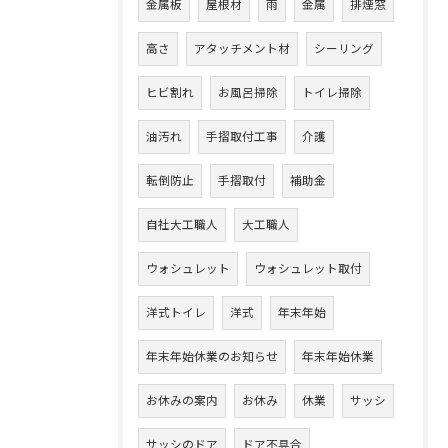
金属板
屋根材
雨
金属
排煙窓
高さ
アタッチメント材
シーリング
ヒビ割れ
お風呂掃除
トイレ掃除
油汚れ
手摺取付工事
介護
転倒防止
手摺取付
補助金
自社大工職人
大工職人
ウォシュレット
ウォシュレット取付
洋式トイレ
洋式
年末年始
年末年始休業のお知らせ
年末年始休業
お休みの案内
お休み
休業
サッシ
サッシのドア
ドア不具合