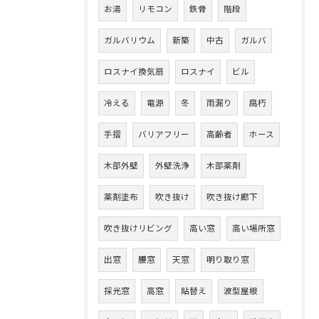
お湯
リモコン
鉄骨
階段
ガルバリウム
新築
中古
ガルバ
ロスナイ換気扇
ロスナイ
ビル
冷える
電源
冬
雨漏り
腐朽
手摺
バリアフリー
高齢者
ホース
木部外壁
外壁洗浄
木部薬剤
薬剤塗布
吹き抜け
吹き抜け廊下
吹き抜けリビング
高い窓
高い場所窓
出窓
腰窓
天窓
明り取り窓
採光窓
高窓
貼替え
波型屋根