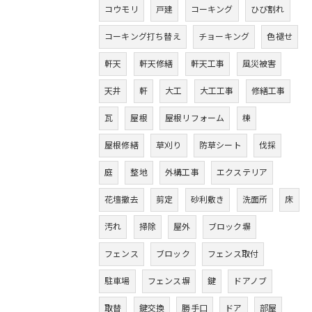
コウモリ
戸建
コーキング
ひび割れ
コーキング打ち替え
チョーキング
色褪せ
軒天
軒天修繕
軒天工事
風災被害
天井
軒
大工
大工工事
修繕工事
瓦
屋根
屋根リフォーム
棟
屋根修繕
草刈り
防草シート
伐採
庭
整地
外構工事
エクステリア
花壇撤去
剪定
砂利敷き
洗面所
床
汚れ
掃除
屋外
ブロック塀
フェンス
ブロック
フェンス取付
駐車場
フェンス塀
鍵
ドアノブ
取替
鍵交換
勝手口
ドア
部屋