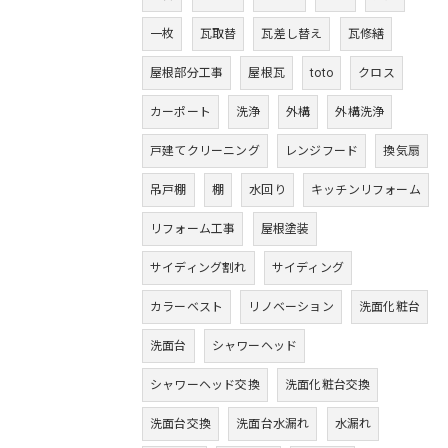
一枚
瓦取替
瓦差し替え
瓦修繕
屋根部分工事
屋根瓦
toto
クロス
カーポート
洗浄
外構
外構洗浄
戸建てクリーニング
レンジフード
換気扇
吊戸棚
棚
水回り
キッチンリフォーム
リフォーム工事
屋根塗装
サイディング割れ
サイディング
カラーベスト
リノベーション
洗面化粧台
洗面台
シャワーヘッド
シャワーヘッド交換
洗面化粧台交換
洗面台交換
洗面台水漏れ
水漏れ