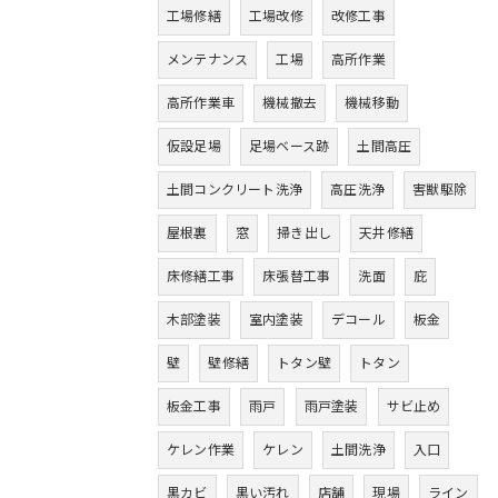
工場修繕
工場改修
改修工事
メンテナンス
工場
高所作業
高所作業車
機械撤去
機械移動
仮設足場
足場ベース跡
土間高圧
土間コンクリート洗浄
高圧洗浄
害獣駆除
屋根裏
窓
掃き出し
天井修繕
床修繕工事
床張替工事
洗面
庇
木部塗装
室内塗装
デコール
板金
壁
壁修繕
トタン壁
トタン
板金工事
雨戸
雨戸塗装
サビ止め
ケレン作業
ケレン
土間洗浄
入口
黒カビ
黒い汚れ
店舗
現場
ライン