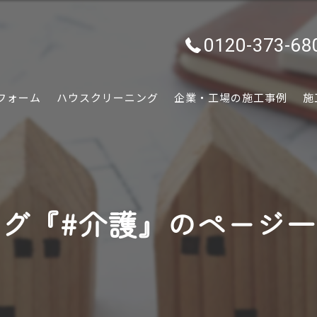
0120-373-68
フォーム
ハウスクリーニング
企業・工場の施工事例
施
水回り
内装
グ『#介護』のページ
外装
ぷちリフォーム
外構・エクステリア
害虫害獣駆除