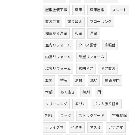
屋根塗装工事
車庫
車庫屋根
スレート
塗装工事
塗り替え
フローリング
和室から洋室
和室
洋室
室内リフォーム
クロス張替
床張替
内装リフォーム
部屋リフォーム
ぷちリフォーム
玄関ドア
ドア塗装
玄関
塗装
清掃
洗い
数奇屋門
木部
あく抜き
薬剤
門
クリーニング
ポリカ
ポリカ張り替え
割れ
フック
ストックヤード
害虫駆除
アライグマ
イタチ
ネズミ
アナグマ