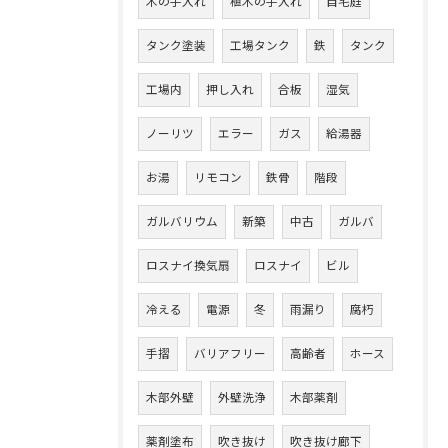
木の手入れ
植木の手入れ
自宅庭
タンク塗装
工場タンク
鉄
タンク
工場内
押し入れ
合板
湿気
ノーリツ
エラー
ガス
給湯器
お湯
リモコン
鉄骨
階段
ガルバリウム
新築
中古
ガルバ
ロスナイ換気扇
ロスナイ
ビル
冷える
電源
冬
雨漏り
腐朽
手摺
バリアフリー
高齢者
ホース
木部外壁
外壁洗浄
木部薬剤
薬剤塗布
吹き抜け
吹き抜け廊下