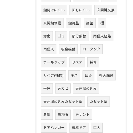
鍵開けにくい
回しにくい
玄関鍵交換
玄関鍵修繕
鍵調整
調整
樋
劣化
ゴミ
部分張替
雨侵入経路
雨侵入
板金張替
ロータンク
ボールタップ
リペア
補修
リペア(補修)
キズ
凹み
軒天貼替
平屋
天カセ
天井埋め込み
天井埋め込みカセット型
カセット型
倉庫
事務所
テナント
ドアハンガー
倉庫ドア
巨大