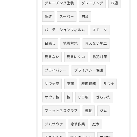
グレーチング塗装
グレーチング
お店
製造
スーパー
惣菜
パーテーションフィルム
スモーク
目隠し
地震対策
見えない施工
見えない
見えにくい
防犯対策
プライバシー
プライバシー保護
サウナ室
座面
座面修繕
サウナ
サウナ板
板
ザラ板
ざらいた
フィットネスクラブ
運動
ジム
ジムサウナ
除草作業
庭木