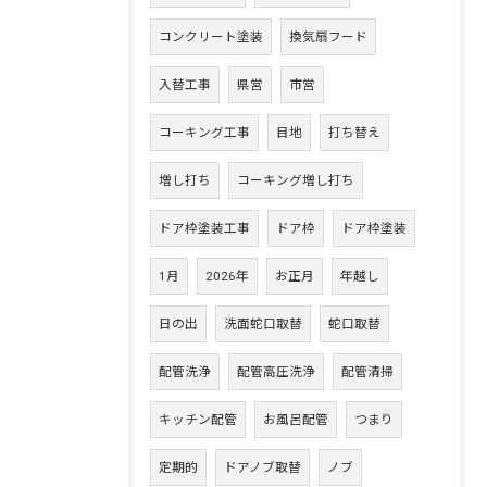
コンクリート塗装
換気扇フード
入替工事
県営
市営
コーキング工事
目地
打ち替え
増し打ち
コーキング増し打ち
ドア枠塗装工事
ドア枠
ドア枠塗装
1月
2026年
お正月
年越し
日の出
洗面蛇口取替
蛇口取替
配管洗浄
配管高圧洗浄
配管清掃
キッチン配管
お風呂配管
つまり
定期的
ドアノブ取替
ノブ