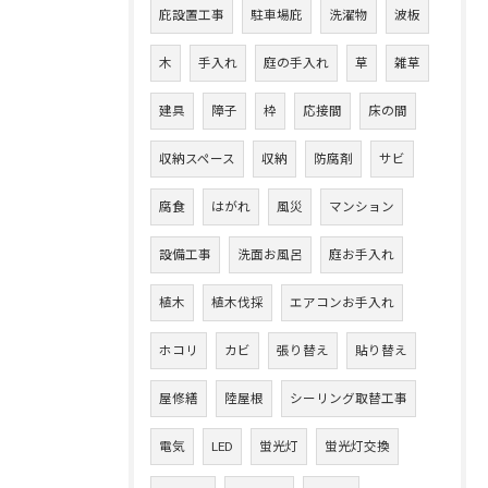
庇設置工事
駐車場庇
洗濯物
波板
木
手入れ
庭の手入れ
草
雑草
建具
障子
枠
応接間
床の間
収納スペース
収納
防腐剤
サビ
腐食
はがれ
風災
マンション
設備工事
洗面お風呂
庭お手入れ
植木
植木伐採
エアコンお手入れ
ホコリ
カビ
張り替え
貼り替え
屋修繕
陸屋根
シーリング取替工事
電気
LED
蛍光灯
蛍光灯交換