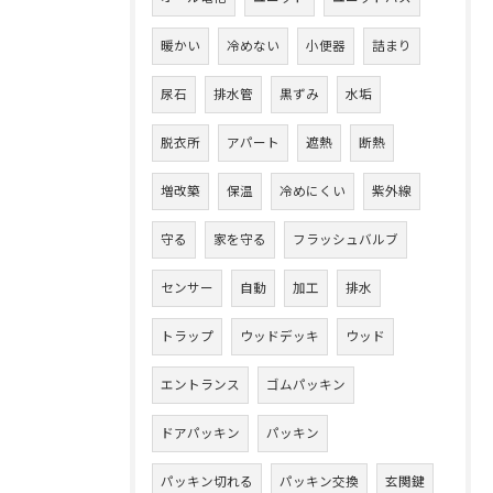
暖かい
冷めない
小便器
詰まり
尿石
排水管
黒ずみ
水垢
脱衣所
アパート
遮熱
断熱
増改築
保温
冷めにくい
紫外線
守る
家を守る
フラッシュバルブ
センサー
自動
加工
排水
トラップ
ウッドデッキ
ウッド
エントランス
ゴムパッキン
ドアパッキン
パッキン
パッキン切れる
パッキン交換
玄関鍵