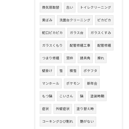
換気扇取替
古い
トイレクリーニング
黄ばみ
洗面台クリーニング
ピカピカ
蛇口ピカピカ
ガラス台
ガラスくすみ
ガラスくもり
配管修繕工事
配管修繕
つまり修繕
窓枠
建具角
擦れ
壁掛け
雪
積雪
ポケフタ
マンホール
ポケモン
新年会
もつ鍋
こいさん
鍋
塗装時期
症状
外壁症状
塗り替え時
コーキングひび割れ
艶がない