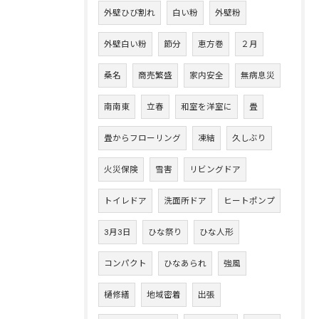
外壁ひび割れ
白い粉
外壁粉
外壁白い粉
節分
恵方巻
２月
桑名
商売繁盛
家内安全
無病息災
南南東
立春
和室を洋室に
畳
畳からフローリング
凍結
久しぶり
火災保険
雪害
リビングドア
トイレドア
洗面所ドア
ヒートポンプ
3月3日
ひな祭り
ひな人形
コンパクト
ひなあられ
強風
樋修繕
地域密着
出張