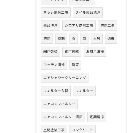
サッシ取替工事
タイル薬品洗浄
薬品洗浄
シロアリ防除工事
防除工事
防除
時期
春
虫
入居
退去
網戸張替
網戸修繕
お風呂清掃
キッチン清掃
賃貸
エアシャワークリーニング
フィルター入替
フィルター
エアコンフィルター
エアコンフィルター清掃
定期清掃
土間塗装工事
コンクリート