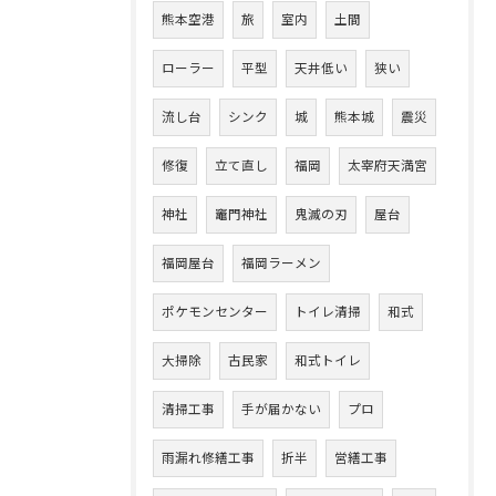
熊本空港
旅
室内
土間
ローラー
平型
天井低い
狭い
流し台
シンク
城
熊本城
震災
修復
立て直し
福岡
太宰府天満宮
神社
竈門神社
鬼滅の刃
屋台
福岡屋台
福岡ラーメン
ポケモンセンター
トイレ清掃
和式
大掃除
古民家
和式トイレ
清掃工事
手が届かない
プロ
雨漏れ修繕工事
折半
営繕工事