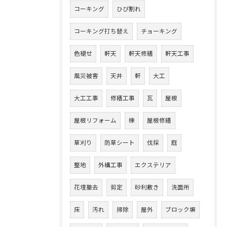
コーキング
ひび割れ
コーキング打ち替え
チョーキング
色褪せ
軒天
軒天修繕
軒天工事
風災被害
天井
軒
大工
大工工事
修繕工事
瓦
屋根
屋根リフォーム
棟
屋根修繕
草刈り
防草シート
伐採
庭
整地
外構工事
エクステリア
花壇撤去
剪定
砂利敷き
洗面所
床
汚れ
掃除
屋外
ブロック塀