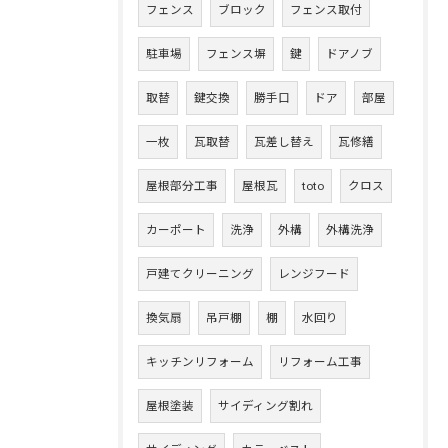
フェンス
ブロック
フェンス取付
駐車場
フェンス塀
鍵
ドアノブ
取替
鍵交換
勝手口
ドア
部屋
一枚
瓦取替
瓦差し替え
瓦修繕
屋根部分工事
屋根瓦
toto
クロス
カーポート
洗浄
外構
外構洗浄
戸建てクリーニング
レンジフード
換気扇
吊戸棚
棚
水回り
キッチンリフォーム
リフォーム工事
屋根塗装
サイディング割れ