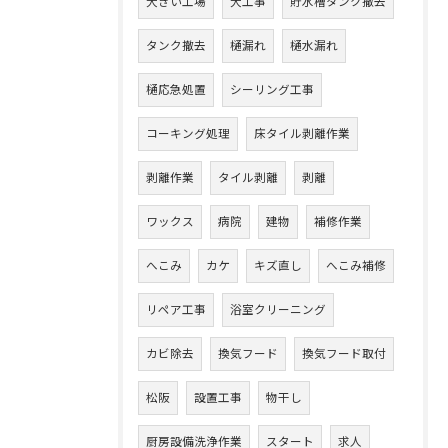
大きい工場
大工事
貯水槽タンク撤去
タンク撤去
樋漏れ
樋水漏れ
樋応急処置
シーリング工事
コーキング処理
床タイル剥離作業
剥離作業
タイル剥離
剥離
ワックス
病院
建物
補修作業
へこみ
カケ
キズ直し
へこみ補修
リペア工事
浴室クリーニング
カビ除去
換気フード
換気フード取付
松阪
設置工事
物干し
厨房設備洗浄作業
スタート
求人