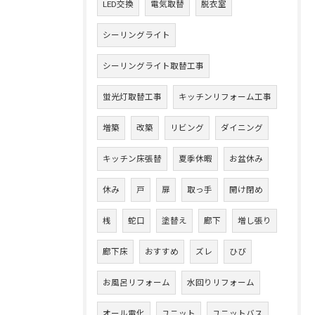
LED交換
電気取替
脱衣室
シーリングライト
シーリングライト取替工事
蛍光灯取替工事
キッチンリフォーム工事
増築
改築
リビング
ダイニング
キッチン床張替
夏季休暇
お盆休み
休み
戸
扉
取っ手
開け閉め
桟
蛇口
塗替え
廊下
増し張り
廊下床
おすすめ
ズレ
ひび
お風呂リフォーム
水回りリフォーム
オール電化
ユニット
ユニットバス