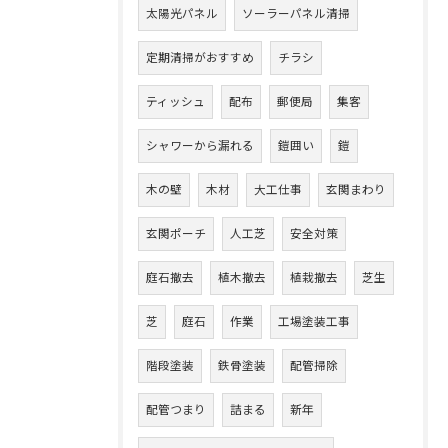
太陽光パネル
ソーラーパネル清掃
定期清掃がおすすめ
チラシ
ティッシュ
配布
郵便局
集客
シャワーから漏れる
鎧囲い
鎧
木の壁
木材
大工仕事
玄関まわり
玄関ポーチ
人工芝
安全対策
庭石撤去
植木撤去
植栽撤去
芝生
芝
庭石
作業
工場塗装工事
階段塗装
鉄骨塗装
配管掃除
配管つまり
詰まる
新年