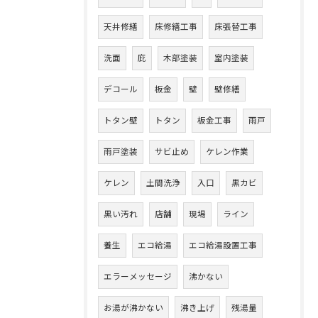
天井修繕
床修繕工事
床張替工事
洗面
庇
木部塗装
室内塗装
デコール
板金
壁
壁修繕
トタン壁
トタン
板金工事
雨戸
雨戸塗装
サビ止め
ケレン作業
ケレン
土間洗浄
入口
黒カビ
黒い汚れ
店舗
現場
ライン
養生
エコ給湯
エコ給湯設置工事
エラーメッセージ
沸かない
お湯が沸かない
沸き上げ
残湯量