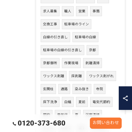
求人募集
職人
営業
事務
交換工事
駐車場のライン
白線の引き直し
駐車場の白線
駐車場の白線の引き直し
京都
京都御所
作業現場
剥離清掃
ワックス剥離
床剥離
ワックス剥がれ
玄関柱
通路
染み抜き
寺院
床下洗浄
白蟻
夏前
電気代節約
節約
電気代
夏
浴室清掃
0120-373-680
お問い合わせ
水アカ
ぬめり
直す
元に戻す