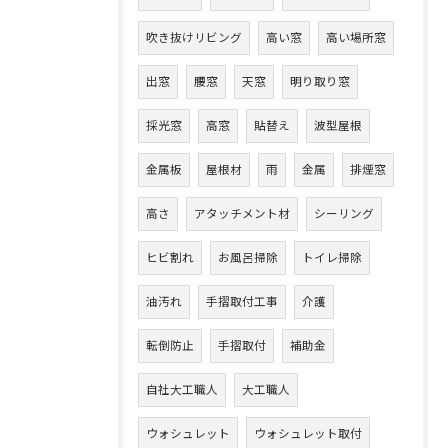
吹き抜けリビング
高い窓
高い場所窓
出窓
腰窓
天窓
明り取り窓
採光窓
高窓
貼替え
波型屋根
金属板
屋根材
雨
金属
排煙窓
高さ
アタッチメント材
シーリング
ヒビ割れ
お風呂掃除
トイレ掃除
油汚れ
手摺取付工事
介護
転倒防止
手摺取付
補助金
自社大工職人
大工職人
ウォシュレット
ウォシュレット取付