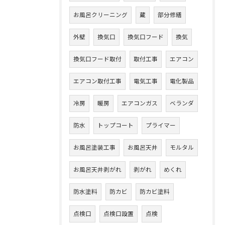
お風呂クリーニング
蔵
部分修繕
外壁
換気口
換気口フード
換気
換気口フード取付
取付工事
エアコン
エアコン取付工事
電気工事
電化製品
冷房
暖房
エアコンガス
ベランダ
防水
トップコート
プライマー
お風呂塗装工事
お風呂天井
モルタル
お風呂天井剥がれ
剥がれ
めくれ
防水塗料
防カビ
防カビ塗料
点検口
点検口設置
点検