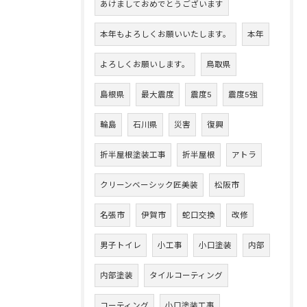
あけましておめでとうございます
本年もよろしくお願いいたします。
本年
よろしくお願いします。
鳥取県
島根県
最大震度
震度5
震度5強
輪島
石川県
災害
復興
折半屋根塗装工事
折半屋根
アトラ
クリーンベーシック匠美装
松阪市
名張市
伊賀市
蛇口交換
改修
男子トイレ
小工事
小口塗装
内部
内部塗装
タイルコーティング
コーティング
小口塗装工事