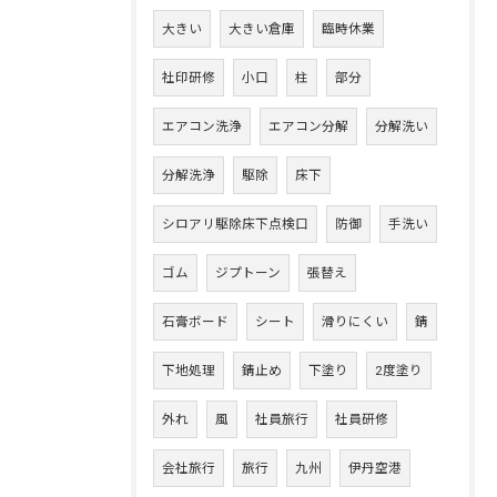
大きい
大きい倉庫
臨時休業
社印研修
小口
柱
部分
エアコン洗浄
エアコン分解
分解洗い
分解洗浄
駆除
床下
シロアリ駆除床下点検口
防御
手洗い
ゴム
ジプトーン
張替え
石膏ボード
シート
滑りにくい
錆
下地処理
錆止め
下塗り
2度塗り
外れ
風
社員旅行
社員研修
会社旅行
旅行
九州
伊丹空港