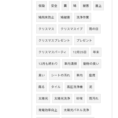
仮設
安全
糞
鳩
被害
屋上
鳩飛来防止
鳩被害
洗浄作業
クリスマス
クリスマスイブ
雨の日
クリスマスプレゼント
プレゼント
クリスマスパーティ
12月25日
年末
12月も終わり
車内清掃
動物の臭い
臭い
シートの汚れ
車内
座席
腐る
タイル
高圧洗浄機
泥
太陽光
太陽光洗浄
砂埃
雨汚れ
発電効率向上
太陽光パネル洗浄