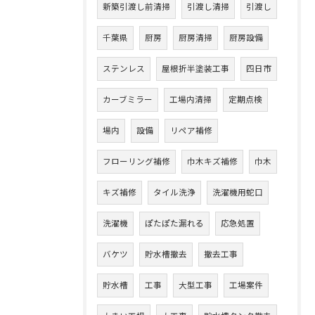
新築引渡し前清掃
引渡し清掃
引渡し
千葉県
厨房
厨房清掃
厨房設備
ステンレス
屋根折半塗装工事
四日市
カーブミラー
工場内清掃
定期点検
場内
設備
リペア補修
フローリング補修
巾木キズ補修
巾木
キズ補修
タイル洗浄
洗濯機用蛇口
洗濯機
ぽたぽた漏れる
応急処置
バケツ
貯水槽撤去
撤去工事
貯水槽
工事
大型工事
工場案件