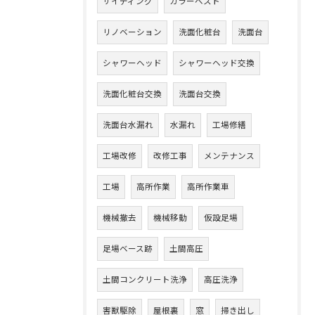
サイディング
カラーベスト
リノベーション
洗面化粧台
洗面台
シャワーヘッド
シャワーヘッド交換
洗面化粧台交換
洗面台交換
洗面台水漏れ
水漏れ
工場修繕
工場改修
改修工事
メンテナンス
工場
高所作業
高所作業車
機械撤去
機械移動
仮設足場
足場ベース跡
土間高圧
土間コンクリート洗浄
高圧洗浄
害獣駆除
屋根裏
窓
掃き出し