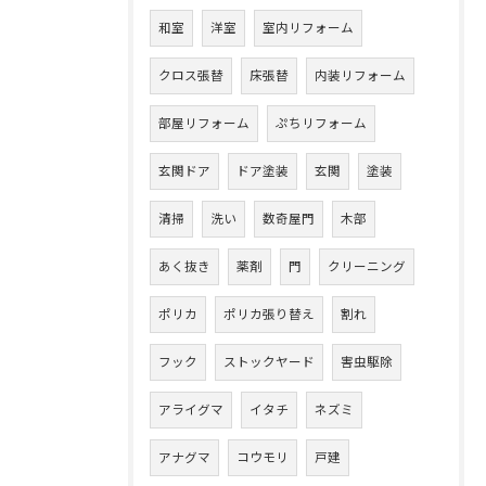
和室
洋室
室内リフォーム
クロス張替
床張替
内装リフォーム
部屋リフォーム
ぷちリフォーム
玄関ドア
ドア塗装
玄関
塗装
清掃
洗い
数奇屋門
木部
あく抜き
薬剤
門
クリーニング
ポリカ
ポリカ張り替え
割れ
フック
ストックヤード
害虫駆除
アライグマ
イタチ
ネズミ
アナグマ
コウモリ
戸建