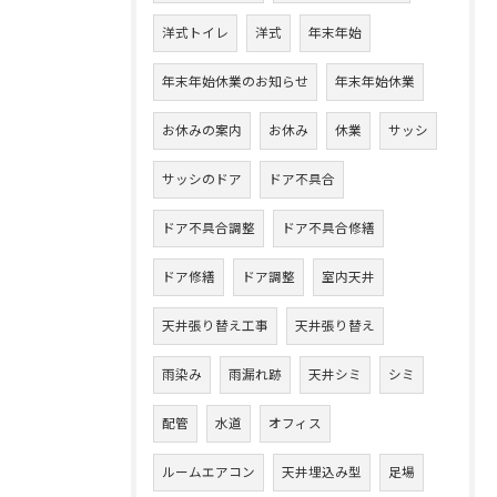
洋式トイレ
洋式
年末年始
年末年始休業のお知らせ
年末年始休業
お休みの案内
お休み
休業
サッシ
サッシのドア
ドア不具合
ドア不具合調整
ドア不具合修繕
ドア修繕
ドア調整
室内天井
天井張り替え工事
天井張り替え
雨染み
雨漏れ跡
天井シミ
シミ
配管
水道
オフィス
ルームエアコン
天井埋込み型
足場