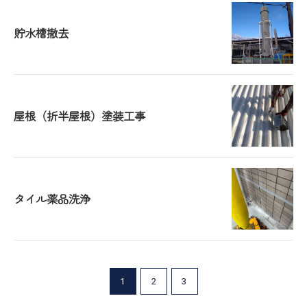
貯水槽撤去
屋根（折半屋根）塗装工事
タイル薬品洗浄
1
2
3