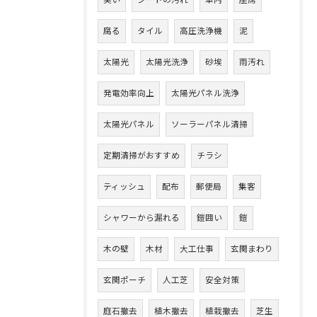
臭い
シートの汚れ
車内
座席
腐る
タイル
高圧洗浄機
泥
太陽光
太陽光洗浄
砂埃
雨汚れ
発電効率向上
太陽光パネル洗浄
太陽光パネル
ソーラーパネル清掃
定期清掃がおすすめ
チラシ
ティッシュ
配布
郵便局
集客
シャワーから漏れる
鎧囲い
鎧
木の壁
木材
大工仕事
玄関まわり
玄関ポーチ
人工芝
安全対策
庭石撤去
植木撤去
植栽撤去
芝生