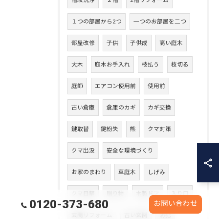
階段洗浄
２階
2階リフォーム
１つの部屋から2つ
一つのお部屋を二つ
部屋改修
子供
子供成
高い庭木
大木
庭木お手入れ
枝払う
枝切る
庭師
エアコン使用前
使用前
古い倉庫
倉庫のカギ
カギ交換
鍵取替
鍵紛失
熊
クマ対策
クマ出没
安全な環境づくり
お家のまわり
草庭木
しげみ
クマ目撃
贈り物
木製ドア
入り口
0120-373-680
お問い合わせ
玄関リフォーム
古い玄関
防犯