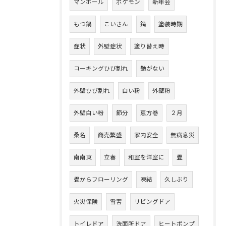
マンホール
ポケモン
新年会
もつ鍋
こいさん
鍋
塗装時期
症状
外壁症状
塗り替え時
コーキングひび割れ
艶がない
外壁ひび割れ
白い粉
外壁粉
外壁白い粉
節分
恵方巻
２月
桑名
商売繁盛
家内安全
無病息災
南南東
立春
和室を洋室に
畳
畳からフローリング
凍結
久しぶり
火災保険
雪害
リビングドア
トイレドア
洗面所ドア
ヒートポンプ