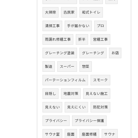
大掃除
古民家
和式トイレ
清掃工事
手が届かない
プロ
雨漏れ修繕工事
折半
営繕工事
グレーチング塗装
グレーチング
お店
製造
スーパー
惣菜
パーテーションフィルム
スモーク
目隠し
地震対策
見えない施工
見えない
見えにくい
防犯対策
プライバシー
プライバシー保護
サウナ室
座面
座面修繕
サウナ