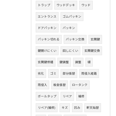
トラップ
ウッドデッキ
ウッド
エントランス
ゴムパッキン
ドアパッキン
パッキン
パッキン切れる
パッキン交換
玄関鍵
鍵開けにくい
回しにくい
玄関鍵交換
玄関鍵修繕
鍵調整
調整
樋
劣化
ゴミ
部分張替
雨侵入経路
雨侵入
板金張替
ロータンク
ボールタップ
リペア
補修
リペア(補修)
キズ
凹み
軒天貼替