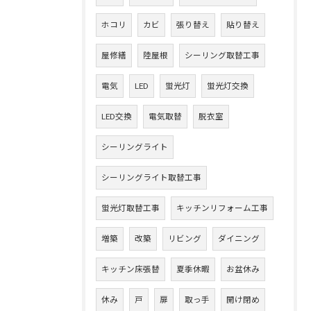
ホコリ
カビ
張り替え
貼り替え
屋修繕
陸屋根
シーリング取替工事
電気
LED
蛍光灯
蛍光灯交換
LED交換
電気取替
脱衣室
シーリングライト
シーリングライト取替工事
蛍光灯取替工事
キッチンリフォーム工事
増築
改築
リビング
ダイニング
キッチン床張替
夏季休暇
お盆休み
休み
戸
扉
取っ手
開け閉め