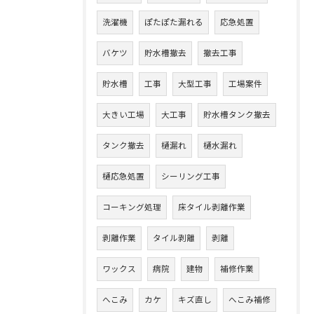
洗濯機
ぽたぽた漏れる
応急処置
バケツ
貯水槽撤去
撤去工事
貯水槽
工事
大型工事
工場案件
大きい工場
大工事
貯水槽タンク撤去
タンク撤去
樋漏れ
樋水漏れ
樋応急処置
シーリング工事
コーキング処理
床タイル剥離作業
剥離作業
タイル剥離
剥離
ワックス
病院
建物
補修作業
へこみ
カケ
キズ直し
へこみ補修