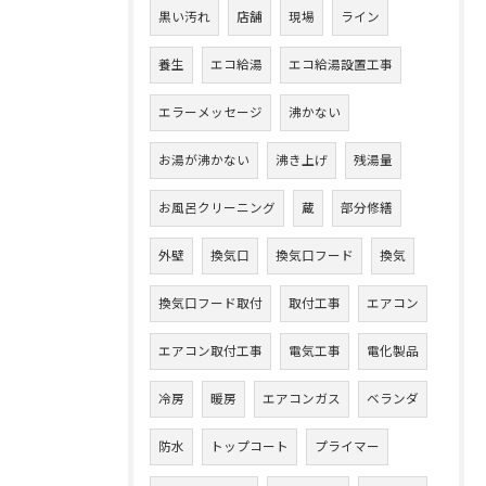
黒い汚れ
店舗
現場
ライン
養生
エコ給湯
エコ給湯設置工事
エラーメッセージ
沸かない
お湯が沸かない
沸き上げ
残湯量
お風呂クリーニング
蔵
部分修繕
外壁
換気口
換気口フード
換気
換気口フード取付
取付工事
エアコン
エアコン取付工事
電気工事
電化製品
冷房
暖房
エアコンガス
ベランダ
防水
トップコート
プライマー