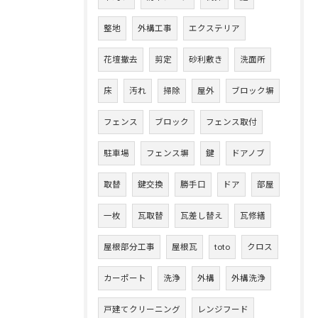
整地
外構工事
エクステリア
花壇撤去
剪定
砂利敷き
洗面所
床
汚れ
掃除
屋外
ブロック塀
フェンス
ブロック
フェンス取付
駐車場
フェンス塀
鍵
ドアノブ
取替
鍵交換
勝手口
ドア
部屋
一枚
瓦取替
瓦差し替え
瓦修繕
屋根部分工事
屋根瓦
toto
クロス
カーポート
洗浄
外構
外構洗浄
戸建てクリーニング
レンジフード