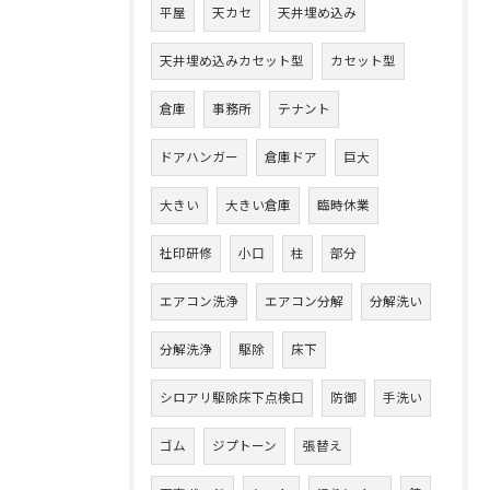
平屋
天カセ
天井埋め込み
天井埋め込みカセット型
カセット型
倉庫
事務所
テナント
ドアハンガー
倉庫ドア
巨大
大きい
大きい倉庫
臨時休業
社印研修
小口
柱
部分
エアコン洗浄
エアコン分解
分解洗い
分解洗浄
駆除
床下
シロアリ駆除床下点検口
防御
手洗い
ゴム
ジプトーン
張替え