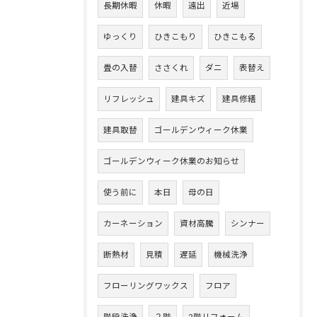
長期休暇
休暇
遠出
近場
ゆっくり
ひきこもり
ひきこもる
畳の入替
ささくれ
ダニ
表替え
リフレッシュ
建具キズ
建具修繕
建具取替
ゴールデンウィーク休業
ゴールデンウィーク休業のお知らせ
使う前に
本日
母の日
カーネーション
資材高騰
シンナー
断熱材
見積
遅延
機械洗浄
フローリングワックス
フロア