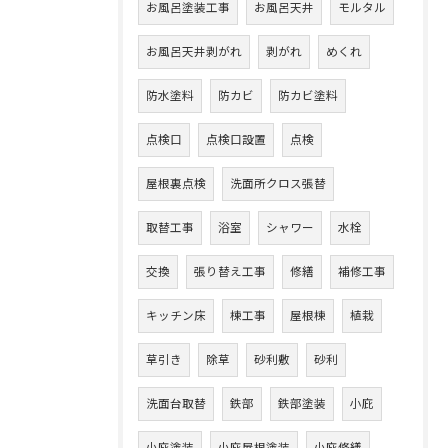
お風呂塗装工事
お風呂天井
モルタル
お風呂天井剥がれ
剥がれ
めくれ
防水塗料
防カビ
防カビ塗料
点検口
点検口設置
点検
屋根裏点検
洗面所クロス張替
取替工事
浴室
シャワー
水栓
交換
張り替え工事
修繕
補修工事
キッチン床
棟工事
屋根棟
植栽
草引き
除草
砂利敷
砂利
洗面台取替
鉄部
鉄部塗装
小庇