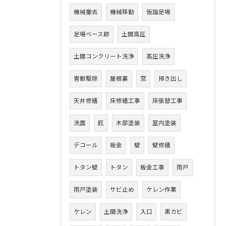
機械撤去
機械移動
仮設足場
足場ベース跡
土間高圧
土間コンクリート洗浄
高圧洗浄
害獣駆除
屋根裏
窓
掃き出し
天井修繕
床修繕工事
床張替工事
洗面
庇
木部塗装
室内塗装
デコール
板金
壁
壁修繕
トタン壁
トタン
板金工事
雨戸
雨戸塗装
サビ止め
ケレン作業
ケレン
土間洗浄
入口
黒カビ