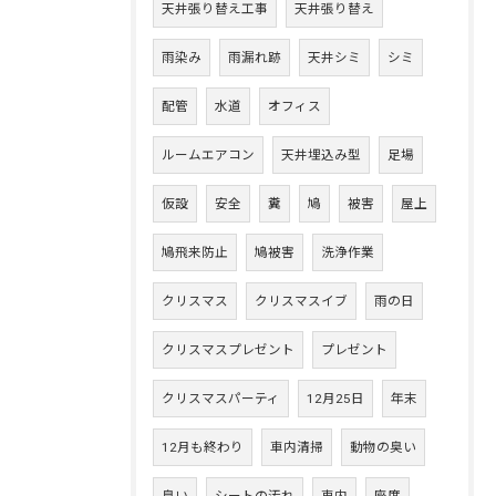
天井張り替え工事
天井張り替え
雨染み
雨漏れ跡
天井シミ
シミ
配管
水道
オフィス
ルームエアコン
天井埋込み型
足場
仮設
安全
糞
鳩
被害
屋上
鳩飛来防止
鳩被害
洗浄作業
クリスマス
クリスマスイブ
雨の日
クリスマスプレゼント
プレゼント
クリスマスパーティ
12月25日
年末
12月も終わり
車内清掃
動物の臭い