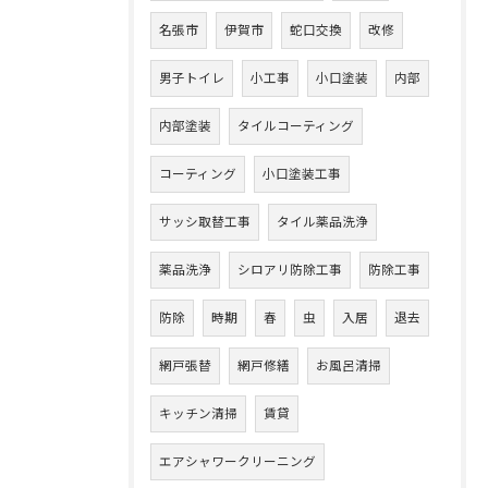
名張市
伊賀市
蛇口交換
改修
男子トイレ
小工事
小口塗装
内部
内部塗装
タイルコーティング
コーティング
小口塗装工事
サッシ取替工事
タイル薬品洗浄
薬品洗浄
シロアリ防除工事
防除工事
防除
時期
春
虫
入居
退去
網戸張替
網戸修繕
お風呂清掃
キッチン清掃
賃貸
エアシャワークリーニング