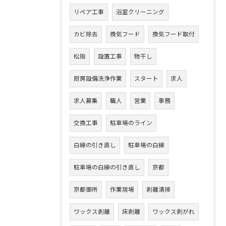
リペア工事
浴室クリーニング
カビ除去
換気フード
換気フード取付
松阪
設置工事
物干し
厨房設備洗浄作業
スタート
求人
求人募集
職人
営業
事務
交換工事
駐車場のライン
白線の引き直し
駐車場の白線
駐車場の白線の引き直し
京都
京都御所
作業現場
剥離清掃
ワックス剥離
床剥離
ワックス剥がれ