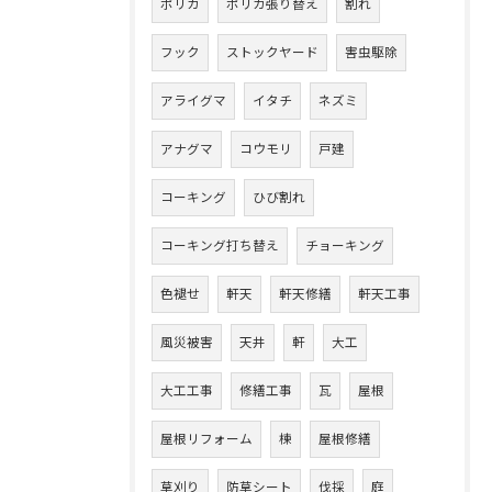
ポリカ
ポリカ張り替え
割れ
フック
ストックヤード
害虫駆除
アライグマ
イタチ
ネズミ
アナグマ
コウモリ
戸建
コーキング
ひび割れ
コーキング打ち替え
チョーキング
色褪せ
軒天
軒天修繕
軒天工事
風災被害
天井
軒
大工
大工工事
修繕工事
瓦
屋根
屋根リフォーム
棟
屋根修繕
草刈り
防草シート
伐採
庭