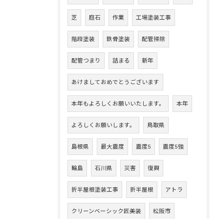
芝
庭石
作業
工場塗装工事
階段塗装
鉄骨塗装
配管掃除
配管つまり
詰まる
新年
あけましておめでとうございます
本年もよろしくお願いいたします。
本年
よろしくお願いします。
鳥取県
島根県
最大震度
震度5
震度5強
輪島
石川県
災害
復興
折半屋根塗装工事
折半屋根
アトラ
クリーンベーシック匠美装
松阪市