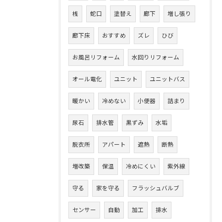
桟
蛇口
塗替え
廊下
増し張り
廊下床
おすすめ
ズレ
ひび
お風呂リフォーム
水回りリフォーム
オール電化
ユニット
ユニットバス
暖かい
冷めない
小便器
詰まり
尿石
排水管
黒ずみ
水垢
脱衣所
アパート
遮熱
断熱
増改築
保温
冷めにくい
紫外線
守る
家を守る
フラッシュバルブ
センサー
自動
加工
排水