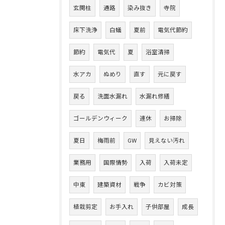
玄関柱
通路
染み抜き
寺院
床下洗浄
白蟻
夏前
電気代節約
節約
電気代
夏
浴室清掃
水アカ
ぬめり
直す
元に戻す
戻る
洗面水漏れ
水漏れ修繕
ゴールデンウィーク
連休
お掃除
夏日
梅雨前
GW
見えない汚れ
業務用
国際情勢
入荷
入荷未定
中東
建築資材
戦争
カビ対策
植栽剪定
お手入れ
子供部屋
成長