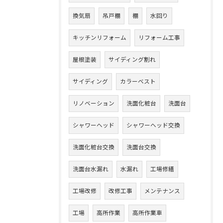
換気扇
吊戸棚
棚
水回り
キッチンリフォーム
リフォーム工事
屋根塗装
サイディング割れ
サイディング
カラーベスト
リノベーション
洗面化粧台
洗面台
シャワーヘッド
シャワーヘッド交換
洗面化粧台交換
洗面台交換
洗面台水漏れ
水漏れ
工場修繕
工場改修
改修工事
メンテナンス
工場
高所作業
高所作業車