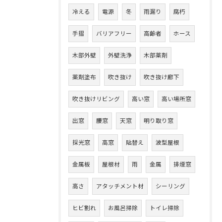
冷える
電源
冬
雨漏り
腐朽
手摺
バリアフリー
高齢者
ホース
木部外壁
外壁洗浄
木部薬剤
薬剤塗布
吹き抜け
吹き抜け廊下
吹き抜けリビング
高い窓
高い場所窓
出窓
腰窓
天窓
明り取り窓
採光窓
高窓
貼替え
波型屋根
金属板
屋根材
雨
金属
排煙窓
高さ
アタッチメント材
シーリング
ヒビ割れ
お風呂掃除
トイレ掃除