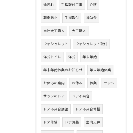
油汚れ
手摺取付工事
介護
転倒防止
手摺取付
補助金
自社大工職人
大工職人
ウォシュレット
ウォシュレット取付
洋式トイレ
洋式
年末年始
年末年始休業のお知らせ
年末年始休業
お休みの案内
お休み
休業
サッシ
サッシのドア
ドア不具合
ドア不具合調整
ドア不具合修繕
ドア修繕
ドア調整
室内天井