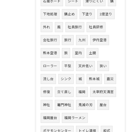
石膏ボード
シート
滑りにくい
錆
下地処理
錆止め
下塗り
2度塗り
外れ
風
社員旅行
社員研修
会社旅行
旅行
九州
伊丹空港
熊本空港
旅
室内
土間
ローラー
平型
天井低い
狭い
流し台
シンク
城
熊本城
震災
修復
立て直し
福岡
太宰府天満宮
神社
竈門神社
鬼滅の刃
屋台
福岡屋台
福岡ラーメン
ポケモンセンター
トイレ清掃
和式