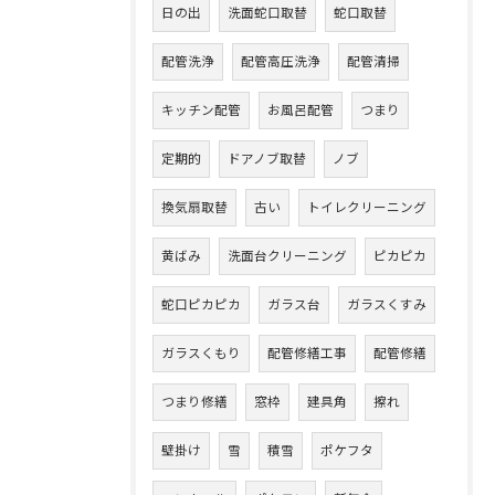
日の出
洗面蛇口取替
蛇口取替
配管洗浄
配管高圧洗浄
配管清掃
キッチン配管
お風呂配管
つまり
定期的
ドアノブ取替
ノブ
換気扇取替
古い
トイレクリーニング
黄ばみ
洗面台クリーニング
ピカピカ
蛇口ピカピカ
ガラス台
ガラスくすみ
ガラスくもり
配管修繕工事
配管修繕
つまり修繕
窓枠
建具角
擦れ
壁掛け
雪
積雪
ポケフタ