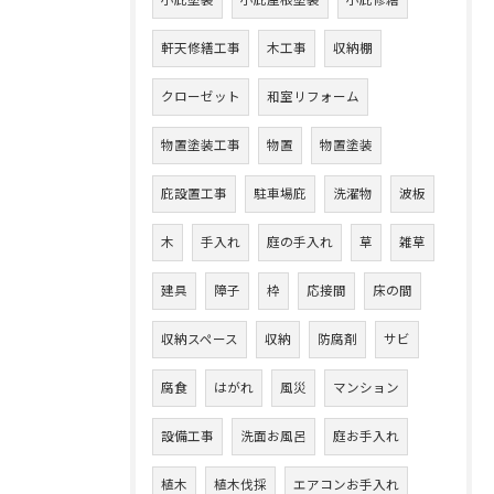
小庇塗装
小庇屋根塗装
小庇修繕
軒天修繕工事
木工事
収納棚
クローゼット
和室リフォーム
物置塗装工事
物置
物置塗装
庇設置工事
駐車場庇
洗濯物
波板
木
手入れ
庭の手入れ
草
雑草
建具
障子
枠
応接間
床の間
収納スペース
収納
防腐剤
サビ
腐食
はがれ
風災
マンション
設備工事
洗面お風呂
庭お手入れ
植木
植木伐採
エアコンお手入れ