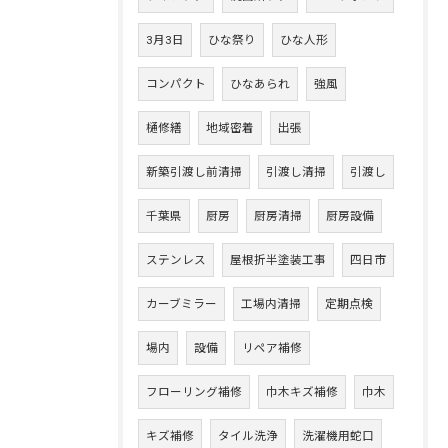
3月3日
ひな祭り
ひな人形
コンパクト
ひなあられ
強風
樋修繕
地域密着
出張
新築引渡し前清掃
引渡し清掃
引渡し
千葉県
厨房
厨房清掃
厨房設備
ステンレス
屋根折半塗装工事
四日市
カーブミラー
工場内清掃
定期点検
場内
設備
リペア補修
フローリング補修
巾木キズ補修
巾木
キズ補修
タイル洗浄
洗濯機用蛇口