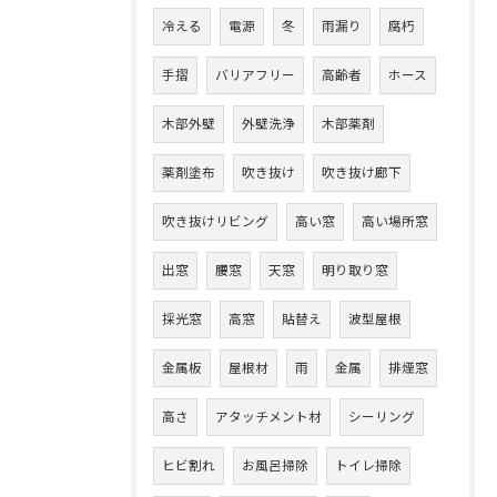
冷える
電源
冬
雨漏り
腐朽
手摺
バリアフリー
高齢者
ホース
木部外壁
外壁洗浄
木部薬剤
薬剤塗布
吹き抜け
吹き抜け廊下
吹き抜けリビング
高い窓
高い場所窓
出窓
腰窓
天窓
明り取り窓
採光窓
高窓
貼替え
波型屋根
金属板
屋根材
雨
金属
排煙窓
高さ
アタッチメント材
シーリング
ヒビ割れ
お風呂掃除
トイレ掃除