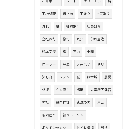
石膏ボード
シート
滑りにくい
錆
下地処理
錆止め
下塗り
2度塗り
外れ
風
社員旅行
社員研修
会社旅行
旅行
九州
伊丹空港
熊本空港
旅
室内
土間
ローラー
平型
天井低い
狭い
流し台
シンク
城
熊本城
震災
修復
立て直し
福岡
太宰府天満宮
神社
竈門神社
鬼滅の刃
屋台
福岡屋台
福岡ラーメン
ポケモンセンター
トイレ清掃
和式