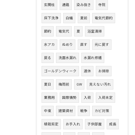
玄関柱
通路
染み抜き
寺院
床下洗浄
白蟻
夏前
電気代節約
節約
電気代
夏
浴室清掃
水アカ
ぬめり
直す
元に戻す
戻る
洗面水漏れ
水漏れ修繕
ゴールデンウィーク
連休
お掃除
夏日
梅雨前
GW
見えない汚れ
業務用
国際情勢
入荷
入荷未定
中東
建築資材
戦争
カビ対策
植栽剪定
お手入れ
子供部屋
成長