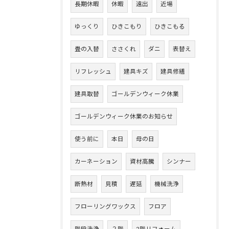
長期休暇
休暇
遠出
近場
ゆっくり
ひきこもり
ひきこもる
畳の入替
ささくれ
ダニ
表替え
リフレッシュ
建具キズ
建具修繕
建具取替
ゴールデンウィーク休業
ゴールデンウィーク休業のお知らせ
使う前に
本日
母の日
カーネーション
資材高騰
シンナー
断熱材
見積
遅延
機械洗浄
フローリングワックス
フロア