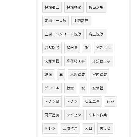
機械撤去
機械移動
仮設足場
足場ベース跡
土間高圧
土間コンクリート洗浄
高圧洗浄
害獣駆除
屋根裏
窓
掃き出し
天井修繕
床修繕工事
床張替工事
洗面
庇
木部塗装
室内塗装
デコール
板金
壁
壁修繕
トタン壁
トタン
板金工事
雨戸
雨戸塗装
サビ止め
ケレン作業
ケレン
土間洗浄
入口
黒カビ