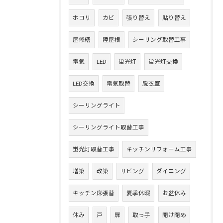
ホコリ
カビ
張り替え
貼り替え
屋修繕
陸屋根
シーリング取替工事
電気
LED
蛍光灯
蛍光灯交換
LED交換
電気取替
脱衣室
シーリングライト
シーリングライト取替工事
蛍光灯取替工事
キッチンリフォーム工事
増築
改築
リビング
ダイニング
キッチン床張替
夏季休暇
お盆休み
休み
戸
扉
取っ手
開け閉め