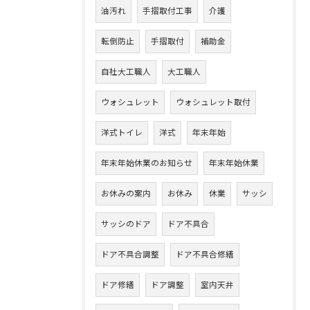
油汚れ
手摺取付工事
介護
転倒防止
手摺取付
補助金
自社大工職人
大工職人
ウォシュレット
ウォシュレット取付
洋式トイレ
洋式
年末年始
年末年始休業のお知らせ
年末年始休業
お休みの案内
お休み
休業
サッシ
サッシのドア
ドア不具合
ドア不具合調整
ドア不具合修繕
ドア修繕
ドア調整
室内天井