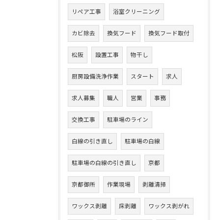
リペア工事
浴室クリーニング
カビ除去
換気フード
換気フード取付
松阪
設置工事
物干し
厨房設備洗浄作業
スタート
求人
求人募集
職人
営業
事務
交換工事
駐車場のライン
白線の引き直し
駐車場の白線
駐車場の白線の引き直し
京都
京都御所
作業現場
剥離清掃
ワックス剥離
床剥離
ワックス剥がれ