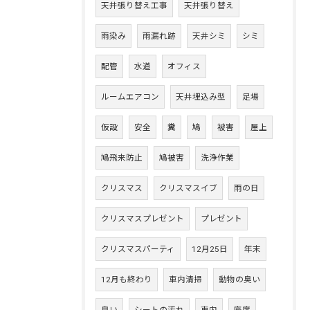
天井張り替え工事
天井張り替え
雨染み
雨漏れ跡
天井シミ
シミ
配管
水道
オフィス
ルームエアコン
天井埋込み型
足場
仮設
安全
糞
鳩
被害
屋上
鳩飛来防止
鳩被害
洗浄作業
クリスマス
クリスマスイブ
雨の日
クリスマスプレゼント
プレゼント
クリスマスパーティ
12月25日
年末
12月も終わり
車内清掃
動物の臭い