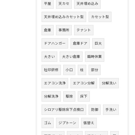
平屋
天カセ
天井埋め込み
天井埋め込みカセット型
カセット型
倉庫
事務所
テナント
ドアハンガー
倉庫ドア
巨大
大きい
大きい倉庫
臨時休業
社印研修
小口
柱
部分
エアコン洗浄
エアコン分解
分解洗い
分解洗浄
駆除
床下
シロアリ駆除床下点検口
防御
手洗い
ゴム
ジプトーン
張替え