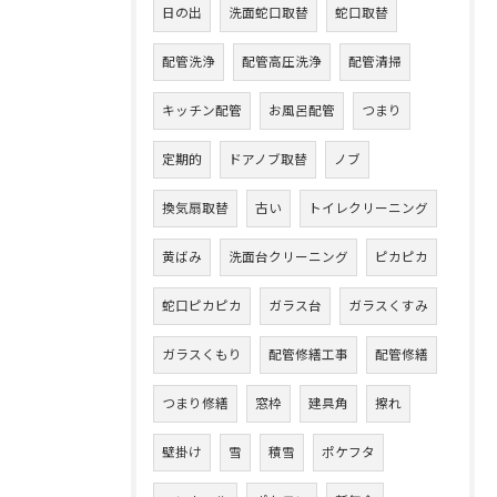
日の出
洗面蛇口取替
蛇口取替
配管洗浄
配管高圧洗浄
配管清掃
キッチン配管
お風呂配管
つまり
定期的
ドアノブ取替
ノブ
換気扇取替
古い
トイレクリーニング
黄ばみ
洗面台クリーニング
ピカピカ
蛇口ピカピカ
ガラス台
ガラスくすみ
ガラスくもり
配管修繕工事
配管修繕
つまり修繕
窓枠
建具角
擦れ
壁掛け
雪
積雪
ポケフタ