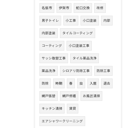
名張市
伊賀市
蛇口交換
改修
男子トイレ
小工事
小口塗装
内部
内部塗装
タイルコーティング
コーティング
小口塗装工事
サッシ取替工事
タイル薬品洗浄
薬品洗浄
シロアリ防除工事
防除工事
防除
時期
春
虫
入居
退去
網戸張替
網戸修繕
お風呂清掃
キッチン清掃
賃貸
エアシャワークリーニング