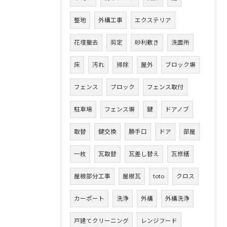
整地
外構工事
エクステリア
花壇撤去
剪定
砂利敷き
洗面所
床
汚れ
掃除
屋外
ブロック塀
フェンス
ブロック
フェンス取付
駐車場
フェンス塀
鍵
ドアノブ
取替
鍵交換
勝手口
ドア
部屋
一枚
瓦取替
瓦差し替え
瓦修繕
屋根部分工事
屋根瓦
toto
クロス
カーポート
洗浄
外構
外構洗浄
戸建てクリーニング
レンジフード