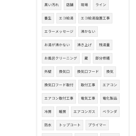
黒い汚れ
店舗
現場
ライン
養生
エコ給湯
エコ給湯設置工事
エラーメッセージ
沸かない
お湯が沸かない
沸き上げ
残湯量
お風呂クリーニング
蔵
部分修繕
外壁
換気口
換気口フード
換気
換気口フード取付
取付工事
エアコン
エアコン取付工事
電気工事
電化製品
冷房
暖房
エアコンガス
ベランダ
防水
トップコート
プライマー