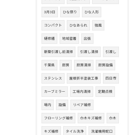
3月3日
ひな祭り
ひな人形
コンパクト
ひなあられ
強風
樋修繕
地域密着
出張
新築引渡し前清掃
引渡し清掃
引渡し
千葉県
厨房
厨房清掃
厨房設備
ステンレス
屋根折半塗装工事
四日市
カーブミラー
工場内清掃
定期点検
場内
設備
リペア補修
フローリング補修
巾木キズ補修
巾木
キズ補修
タイル洗浄
洗濯機用蛇口