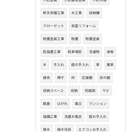
小庇塗装
小庇屋根塗装
小庇修繕
軒天修繕工事
木工事
収納棚
クローゼット
和室リフォーム
物置塗装工事
物置
物置塗装
庇設置工事
駐車場庇
洗濯物
波板
木
手入れ
庭の手入れ
草
雑草
建具
障子
枠
応接間
床の間
収納スペース
収納
防腐剤
サビ
腐食
はがれ
風災
マンション
設備工事
洗面お風呂
庭お手入れ
植木
植木伐採
エアコンお手入れ