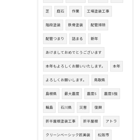
芝
庭石
作業
工場塗装工事
階段塗装
鉄骨塗装
配管掃除
配管つまり
詰まる
新年
あけましておめでとうございます
本年もよろしくお願いいたします。
本年
よろしくお願いします。
鳥取県
島根県
最大震度
震度5
震度5強
輪島
石川県
災害
復興
折半屋根塗装工事
折半屋根
アトラ
クリーンベーシック匠美装
松阪市