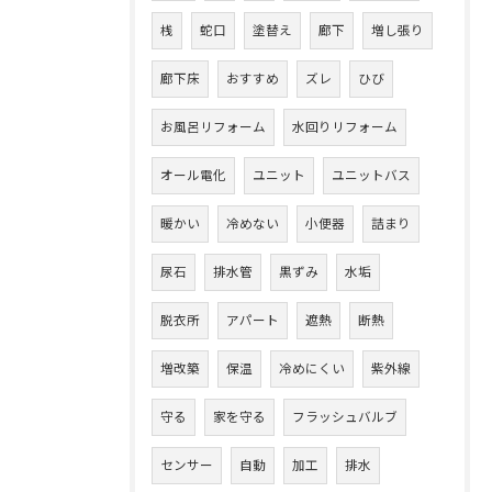
桟
蛇口
塗替え
廊下
増し張り
廊下床
おすすめ
ズレ
ひび
お風呂リフォーム
水回りリフォーム
オール電化
ユニット
ユニットバス
暖かい
冷めない
小便器
詰まり
尿石
排水管
黒ずみ
水垢
脱衣所
アパート
遮熱
断熱
増改築
保温
冷めにくい
紫外線
守る
家を守る
フラッシュバルブ
センサー
自動
加工
排水