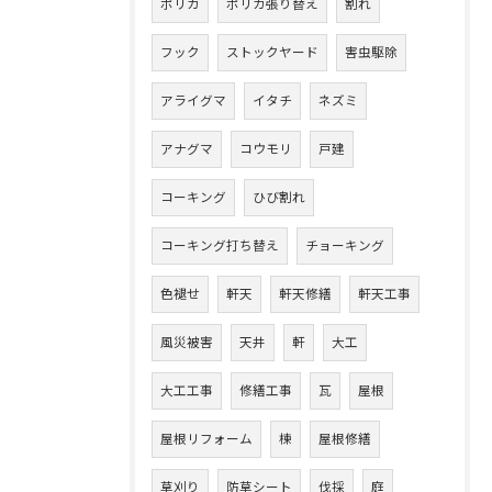
ポリカ
ポリカ張り替え
割れ
フック
ストックヤード
害虫駆除
アライグマ
イタチ
ネズミ
アナグマ
コウモリ
戸建
コーキング
ひび割れ
コーキング打ち替え
チョーキング
色褪せ
軒天
軒天修繕
軒天工事
風災被害
天井
軒
大工
大工工事
修繕工事
瓦
屋根
屋根リフォーム
棟
屋根修繕
草刈り
防草シート
伐採
庭