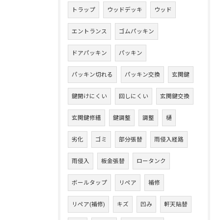
トラップ
ウッドデッキ
ウッド
エントランス
ゴムパッキン
ドアパッキン
パッキン
パッキン切れる
パッキン交換
玄関鍵
鍵開けにくい
回しにくい
玄関鍵交換
玄関鍵修繕
鍵調整
調整
樋
劣化
ゴミ
部分張替
雨侵入経路
雨侵入
板金張替
ロータンク
ボールタップ
リペア
補修
リペア(補修)
キズ
凹み
軒天貼替