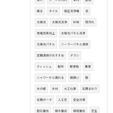
臭い
シートの汚れ
車内
座席
腐る
タイル
高圧洗浄機
泥
太陽光
太陽光洗浄
砂埃
雨汚れ
発電効率向上
太陽光パネル洗浄
太陽光パネル
ソーラーパネル清掃
定期清掃がおすすめ
チラシ
ティッシュ
配布
郵便局
集客
シャワーから漏れる
鎧囲い
鎧
木の壁
木材
大工仕事
玄関まわり
玄関ポーチ
人工芝
安全対策
庭石撤去
植木撤去
植栽撤去
芝生