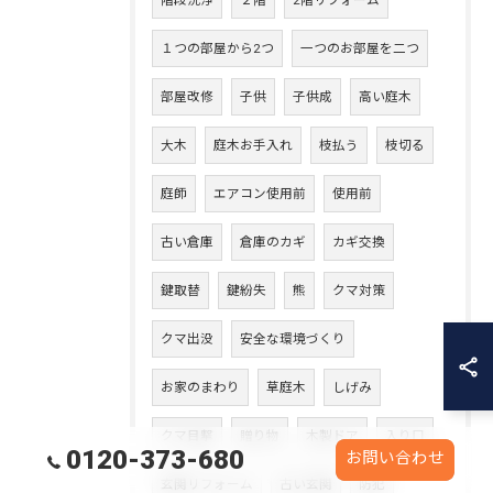
階段洗浄
２階
2階リフォーム
１つの部屋から2つ
一つのお部屋を二つ
部屋改修
子供
子供成
高い庭木
大木
庭木お手入れ
枝払う
枝切る
庭師
エアコン使用前
使用前
古い倉庫
倉庫のカギ
カギ交換
鍵取替
鍵紛失
熊
クマ対策
クマ出没
安全な環境づくり
お家のまわり
草庭木
しげみ
クマ目撃
贈り物
木製ドア
入り口
0120-373-680
お問い合わせ
玄関リフォーム
古い玄関
防犯