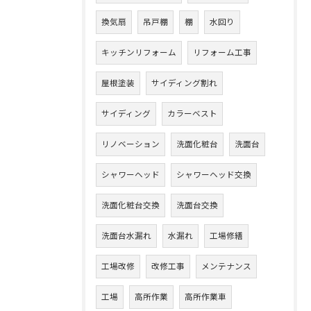
換気扇
吊戸棚
棚
水回り
キッチンリフォーム
リフォーム工事
屋根塗装
サイディング割れ
サイディング
カラーベスト
リノベーション
洗面化粧台
洗面台
シャワーヘッド
シャワーヘッド交換
洗面化粧台交換
洗面台交換
洗面台水漏れ
水漏れ
工場修繕
工場改修
改修工事
メンテナンス
工場
高所作業
高所作業車