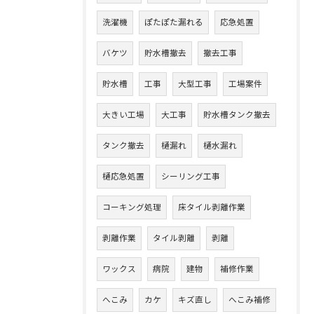
洗濯機
ぽたぽた漏れる
応急処置
バケツ
貯水槽撤去
撤去工事
貯水槽
工事
大型工事
工場案件
大きい工場
大工事
貯水槽タンク撤去
タンク撤去
樋漏れ
樋水漏れ
樋応急処置
シーリング工事
コーキング処理
床タイル剥離作業
剥離作業
タイル剥離
剥離
ワックス
病院
建物
補修作業
へこみ
カケ
キズ直し
へこみ補修