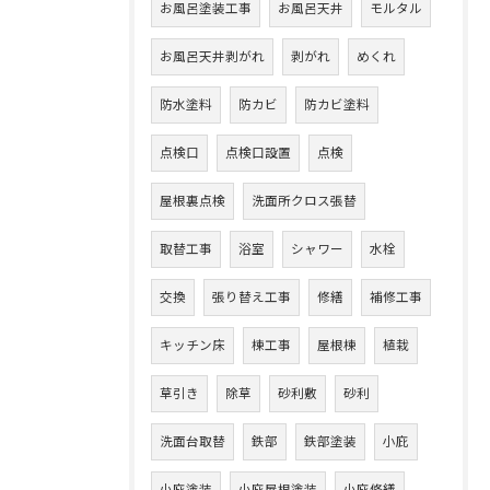
お風呂塗装工事
お風呂天井
モルタル
お風呂天井剥がれ
剥がれ
めくれ
防水塗料
防カビ
防カビ塗料
点検口
点検口設置
点検
屋根裏点検
洗面所クロス張替
取替工事
浴室
シャワー
水栓
交換
張り替え工事
修繕
補修工事
キッチン床
棟工事
屋根棟
植栽
草引き
除草
砂利敷
砂利
洗面台取替
鉄部
鉄部塗装
小庇