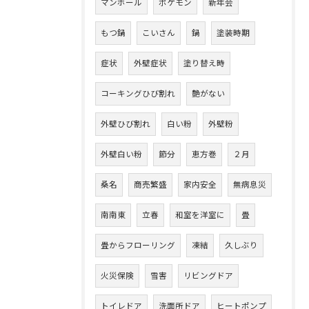
マンホール
ポケモン
新年会
もつ鍋
こいさん
鍋
塗装時期
症状
外壁症状
塗り替え時
コーキングひび割れ
艶がない
外壁ひび割れ
白い粉
外壁粉
外壁白い粉
節分
恵方巻
２月
桑名
商売繁盛
家内安全
無病息災
南南東
立春
和室を洋室に
畳
畳からフローリング
凍結
久しぶり
火災保険
雪害
リビングドア
トイレドア
洗面所ドア
ヒートポンプ