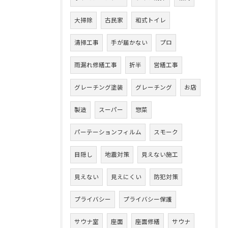
大掃除
古民家
和式トイレ
清掃工事
手が届かない
プロ
雨漏れ修繕工事
折半
営繕工事
グレーチング塗装
グレーチング
お店
製造
スーパー
惣菜
パーテーションフィルム
スモーク
目隠し
地震対策
見えない施工
見えない
見えにくい
防犯対策
プライバシー
プライバシー保護
サウナ室
座面
座面修繕
サウナ