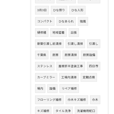
3月3日
ひな祭り
ひな人形
コンパクト
ひなあられ
強風
樋修繕
地域密着
出張
新築引渡し前清掃
引渡し清掃
引渡し
千葉県
厨房
厨房清掃
厨房設備
ステンレス
屋根折半塗装工事
四日市
カーブミラー
工場内清掃
定期点検
場内
設備
リペア補修
フローリング補修
巾木キズ補修
巾木
キズ補修
タイル洗浄
洗濯機用蛇口