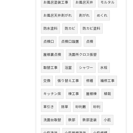
お風呂塗装工事
お風呂天井
モルタル
お風呂天井剥がれ
剥がれ
めくれ
防水塗料
防カビ
防カビ塗料
点検口
点検口設置
点検
屋根裏点検
洗面所クロス張替
取替工事
浴室
シャワー
水栓
交換
張り替え工事
修繕
補修工事
キッチン床
棟工事
屋根棟
植栽
草引き
除草
砂利敷
砂利
洗面台取替
鉄部
鉄部塗装
小庇