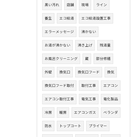
黒い汚れ
店舗
現場
ライン
養生
エコ給湯
エコ給湯設置工事
エラーメッセージ
沸かない
お湯が沸かない
沸き上げ
残湯量
お風呂クリーニング
蔵
部分修繕
外壁
換気口
換気口フード
換気
換気口フード取付
取付工事
エアコン
エアコン取付工事
電気工事
電化製品
冷房
暖房
エアコンガス
ベランダ
防水
トップコート
プライマー