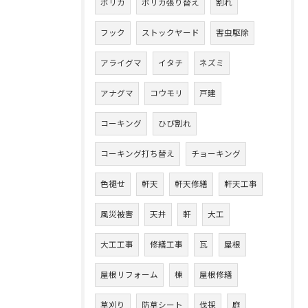
ポリカ
ポリカ張り替え
割れ
フック
ストックヤード
害虫駆除
アライグマ
イタチ
ネズミ
アナグマ
コウモリ
戸建
コーキング
ひび割れ
コーキング打ち替え
チョーキング
色褪せ
軒天
軒天修繕
軒天工事
風災被害
天井
軒
大工
大工工事
修繕工事
瓦
屋根
屋根リフォーム
棟
屋根修繕
草刈り
防草シート
伐採
庭