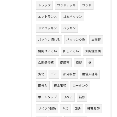
トラップ
ウッドデッキ
ウッド
エントランス
ゴムパッキン
ドアパッキン
パッキン
パッキン切れる
パッキン交換
玄関鍵
鍵開けにくい
回しにくい
玄関鍵交換
玄関鍵修繕
鍵調整
調整
樋
劣化
ゴミ
部分張替
雨侵入経路
雨侵入
板金張替
ロータンク
ボールタップ
リペア
補修
リペア(補修)
キズ
凹み
軒天貼替