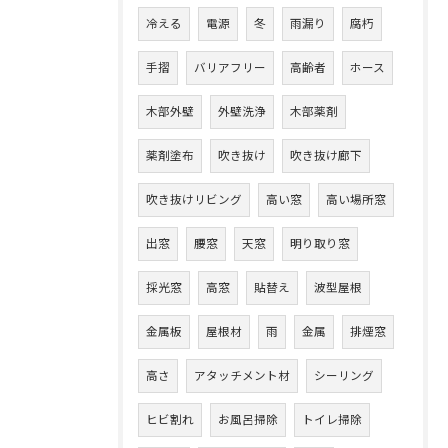
冷える
電源
冬
雨漏り
腐朽
手摺
バリアフリー
高齢者
ホース
木部外壁
外壁洗浄
木部薬剤
薬剤塗布
吹き抜け
吹き抜け廊下
吹き抜けリビング
高い窓
高い場所窓
出窓
腰窓
天窓
明り取り窓
採光窓
高窓
貼替え
波型屋根
金属板
屋根材
雨
金属
排煙窓
高さ
アタッチメント材
シーリング
ヒビ割れ
お風呂掃除
トイレ掃除