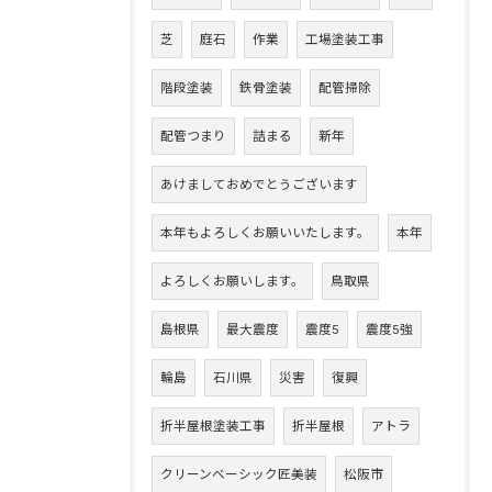
芝
庭石
作業
工場塗装工事
階段塗装
鉄骨塗装
配管掃除
配管つまり
詰まる
新年
あけましておめでとうございます
本年もよろしくお願いいたします。
本年
よろしくお願いします。
鳥取県
島根県
最大震度
震度5
震度5強
輪島
石川県
災害
復興
折半屋根塗装工事
折半屋根
アトラ
クリーンベーシック匠美装
松阪市