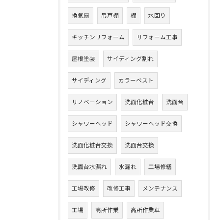
換気扇
吊戸棚
棚
水回り
キッチンリフォーム
リフォーム工事
屋根塗装
サイディング割れ
サイディング
カラーベスト
リノベーション
洗面化粧台
洗面台
シャワーヘッド
シャワーヘッド交換
洗面化粧台交換
洗面台交換
洗面台水漏れ
水漏れ
工場修繕
工場改修
改修工事
メンテナンス
工場
高所作業
高所作業車