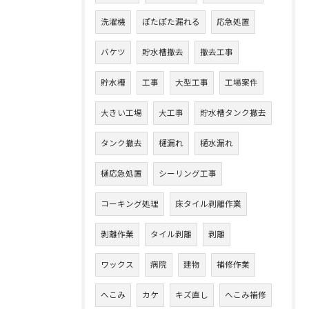
洗濯機
ぽたぽた漏れる
応急処置
バケツ
貯水槽撤去
撤去工事
貯水槽
工事
大型工事
工場案件
大きい工場
大工事
貯水槽タンク撤去
タンク撤去
樋漏れ
樋水漏れ
樋応急処置
シーリング工事
コーキング処理
床タイル剥離作業
剥離作業
タイル剥離
剥離
ワックス
病院
建物
補修作業
へこみ
カケ
キズ直し
へこみ補修