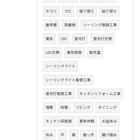
ホコリ
カビ
張り替え
貼り替え
屋修繕
陸屋根
シーリング取替工事
電気
LED
蛍光灯
蛍光灯交換
LED交換
電気取替
脱衣室
シーリングライト
シーリングライト取替工事
蛍光灯取替工事
キッチンリフォーム工事
増築
改築
リビング
ダイニング
キッチン床張替
夏季休暇
お盆休み
休み
戸
扉
取っ手
開け閉め