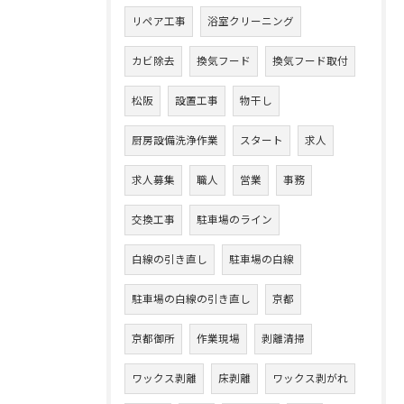
リペア工事
浴室クリーニング
カビ除去
換気フード
換気フード取付
松阪
設置工事
物干し
厨房設備洗浄作業
スタート
求人
求人募集
職人
営業
事務
交換工事
駐車場のライン
白線の引き直し
駐車場の白線
駐車場の白線の引き直し
京都
京都御所
作業現場
剥離清掃
ワックス剥離
床剥離
ワックス剥がれ