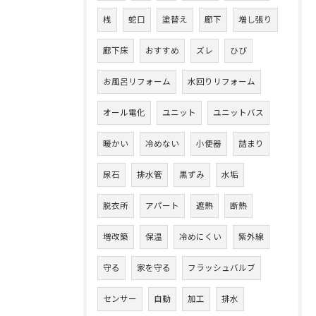
桟
蛇口
塗替え
廊下
増し張り
廊下床
おすすめ
ズレ
ひび
お風呂リフォーム
水回りリフォーム
オール電化
ユニット
ユニットバス
暖かい
冷めない
小便器
詰まり
尿石
排水管
黒ずみ
水垢
脱衣所
アパート
遮熱
断熱
増改築
保温
冷めにくい
紫外線
守る
家を守る
フラッシュバルブ
センサー
自動
加工
排水