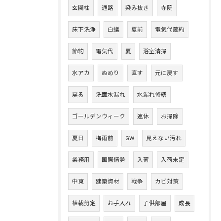
玄関柱
通路
染み抜き
寺院
床下洗浄
白蟻
夏前
電気代節約
節約
電気代
夏
浴室清掃
水アカ
ぬめり
直す
元に戻す
戻る
洗面水漏れ
水漏れ修繕
ゴールデンウィーク
連休
お掃除
夏日
梅雨前
GW
見えない汚れ
業務用
国際情勢
入荷
入荷未定
中東
建築資材
戦争
カビ対策
植栽剪定
お手入れ
子供部屋
成長