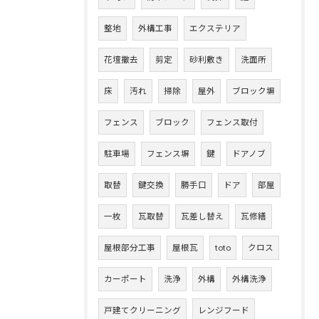
整地
外構工事
エクステリア
花壇撤去
剪定
砂利敷き
洗面所
床
汚れ
掃除
屋外
ブロック塀
フェンス
ブロック
フェンス取付
駐車場
フェンス塀
鍵
ドアノブ
取替
鍵交換
勝手口
ドア
部屋
一枚
瓦取替
瓦差し替え
瓦修繕
屋根部分工事
屋根瓦
toto
クロス
カーポート
洗浄
外構
外構洗浄
戸建てクリーニング
レンジフード