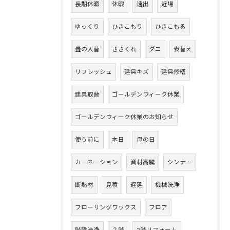
長期休暇
休暇
遠出
近場
ゆっくり
ひきこもり
ひきこもる
畳の入替
ささくれ
ダニ
表替え
リフレッシュ
建具キズ
建具修繕
建具取替
ゴールデンウィーク休業
ゴールデンウィーク休業のお知らせ
使う前に
本日
母の日
カーネーション
資材高騰
シンナー
断熱材
見積
遅延
機械洗浄
フローリングワックス
フロア