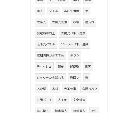
臭い
シートの汚れ
車内
座席
腐る
タイル
高圧洗浄機
泥
太陽光
太陽光洗浄
砂埃
雨汚れ
発電効率向上
太陽光パネル洗浄
太陽光パネル
ソーラーパネル清掃
定期清掃がおすすめ
チラシ
ティッシュ
配布
郵便局
集客
シャワーから漏れる
鎧囲い
鎧
木の壁
木材
大工仕事
玄関まわり
玄関ポーチ
人工芝
安全対策
庭石撤去
植木撤去
植栽撤去
芝生