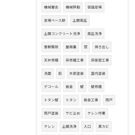
機械撤去
機械移動
仮設足場
足場ベース跡
土間高圧
土間コンクリート洗浄
高圧洗浄
害獣駆除
屋根裏
窓
掃き出し
天井修繕
床修繕工事
床張替工事
洗面
庇
木部塗装
室内塗装
デコール
板金
壁
壁修繕
トタン壁
トタン
板金工事
雨戸
雨戸塗装
サビ止め
ケレン作業
ケレン
土間洗浄
入口
黒カビ