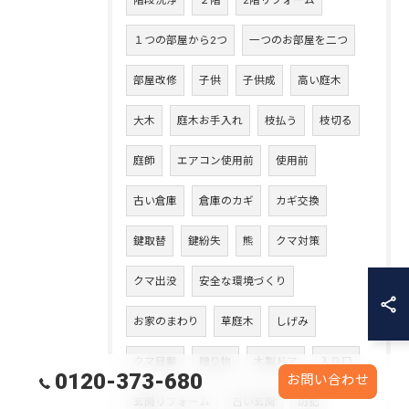
階段洗浄
２階
2階リフォーム
１つの部屋から2つ
一つのお部屋を二つ
部屋改修
子供
子供成
高い庭木
大木
庭木お手入れ
枝払う
枝切る
庭師
エアコン使用前
使用前
古い倉庫
倉庫のカギ
カギ交換
鍵取替
鍵紛失
熊
クマ対策
クマ出没
安全な環境づくり
お家のまわり
草庭木
しげみ
クマ目撃
贈り物
木製ドア
入り口
0120-373-680
お問い合わせ
玄関リフォーム
古い玄関
防犯