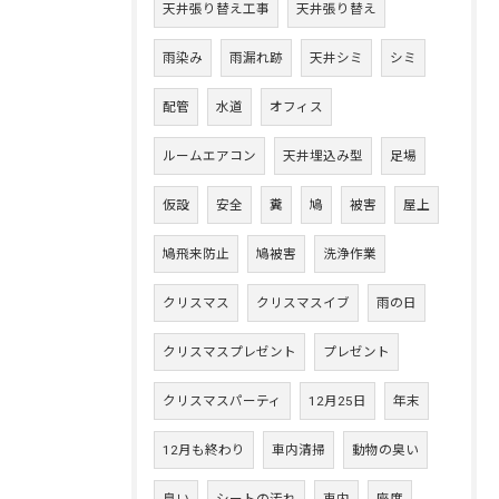
天井張り替え工事
天井張り替え
雨染み
雨漏れ跡
天井シミ
シミ
配管
水道
オフィス
ルームエアコン
天井埋込み型
足場
仮設
安全
糞
鳩
被害
屋上
鳩飛来防止
鳩被害
洗浄作業
クリスマス
クリスマスイブ
雨の日
クリスマスプレゼント
プレゼント
クリスマスパーティ
12月25日
年末
12月も終わり
車内清掃
動物の臭い