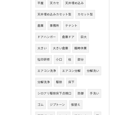
平屋
天カセ
天井埋め込み
天井埋め込みカセット型
カセット型
倉庫
事務所
テナント
ドアハンガー
倉庫ドア
巨大
大きい
大きい倉庫
臨時休業
社印研修
小口
柱
部分
エアコン洗浄
エアコン分解
分解洗い
分解洗浄
駆除
床下
シロアリ駆除床下点検口
防御
手洗い
ゴム
ジプトーン
張替え