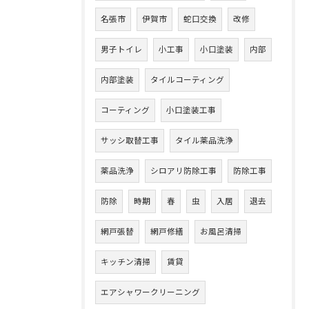
名張市
伊賀市
蛇口交換
改修
男子トイレ
小工事
小口塗装
内部
内部塗装
タイルコーティング
コーティング
小口塗装工事
サッシ取替工事
タイル薬品洗浄
薬品洗浄
シロアリ防除工事
防除工事
防除
時期
春
虫
入居
退去
網戸張替
網戸修繕
お風呂清掃
キッチン清掃
賃貸
エアシャワークリーニング