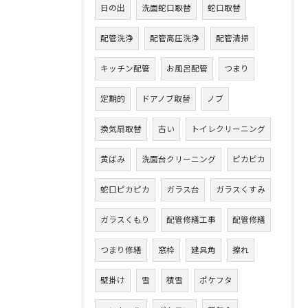
日の出
洗面蛇口取替
蛇口取替
配管洗浄
配管高圧洗浄
配管清掃
キッチン配管
お風呂配管
つまり
定期的
ドアノブ取替
ノブ
換気扇取替
古い
トイレクリーニング
黄ばみ
洗面台クリーニング
ピカピカ
蛇口ピカピカ
ガラス台
ガラスくすみ
ガラスくもり
配管修繕工事
配管修繕
つまり修繕
窓枠
建具角
擦れ
壁掛け
雪
積雪
ポケフタ