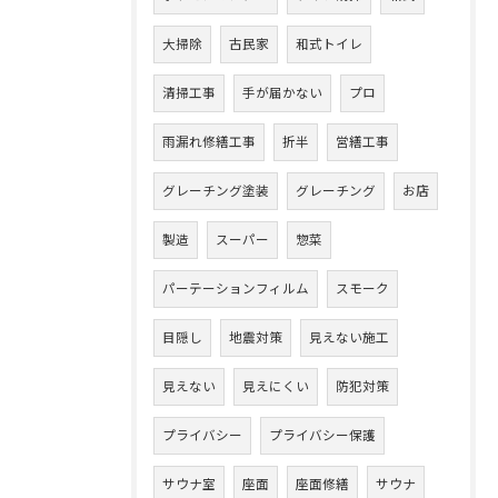
大掃除
古民家
和式トイレ
清掃工事
手が届かない
プロ
雨漏れ修繕工事
折半
営繕工事
グレーチング塗装
グレーチング
お店
製造
スーパー
惣菜
パーテーションフィルム
スモーク
目隠し
地震対策
見えない施工
見えない
見えにくい
防犯対策
プライバシー
プライバシー保護
サウナ室
座面
座面修繕
サウナ