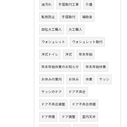
油汚れ
手摺取付工事
介護
転倒防止
手摺取付
補助金
自社大工職人
大工職人
ウォシュレット
ウォシュレット取付
洋式トイレ
洋式
年末年始
年末年始休業のお知らせ
年末年始休業
お休みの案内
お休み
休業
サッシ
サッシのドア
ドア不具合
ドア不具合調整
ドア不具合修繕
ドア修繕
ドア調整
室内天井