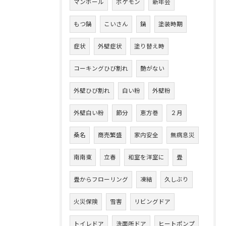
マンホール
ポケモン
新年会
もつ鍋
こいさん
鍋
塗装時期
症状
外壁症状
塗り替え時
コーキングひび割れ
艶がない
外壁ひび割れ
白い粉
外壁粉
外壁白い粉
節分
恵方巻
２月
桑名
商売繁盛
家内安全
無病息災
南南東
立春
和室を洋室に
畳
畳からフローリング
凍結
久しぶり
火災保険
雪害
リビングドア
トイレドア
洗面所ドア
ヒートポンプ