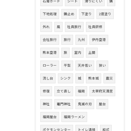
石膏ボード
シート
滑りにくい
錆
下地処理
錆止め
下塗り
2度塗り
外れ
風
社員旅行
社員研修
会社旅行
旅行
九州
伊丹空港
熊本空港
旅
室内
土間
ローラー
平型
天井低い
狭い
流し台
シンク
城
熊本城
震災
修復
立て直し
福岡
太宰府天満宮
神社
竈門神社
鬼滅の刃
屋台
福岡屋台
福岡ラーメン
ポケモンセンター
トイレ清掃
和式