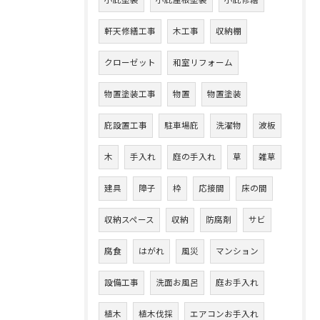
小庇塗装
小庇屋根塗装
小庇修繕
軒天修繕工事
木工事
収納棚
クローゼット
和室リフォーム
物置塗装工事
物置
物置塗装
庇設置工事
駐車場庇
洗濯物
波板
木
手入れ
庭の手入れ
草
雑草
建具
障子
枠
応接間
床の間
収納スペース
収納
防腐剤
サビ
腐食
はがれ
風災
マンション
設備工事
洗面お風呂
庭お手入れ
植木
植木伐採
エアコンお手入れ