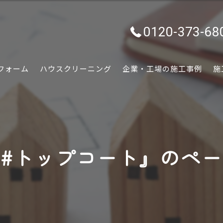
0120-373-68
フォーム
ハウスクリーニング
企業・工場の施工事例
施
水回り
内装
#トップコート』のペ
外装
ぷちリフォーム
外構・エクステリア
害虫害獣駆除