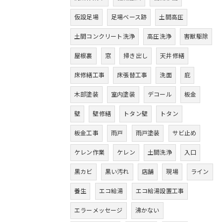
仮設足場
足場ベース跡
土間高圧
土間コンクリート洗浄
高圧洗浄
害獣駆除
屋根裏
窓
掃き出し
天井修繕
床修繕工事
床張替工事
洗面
庇
木部塗装
室内塗装
デコール
板金
壁
壁修繕
トタン壁
トタン
板金工事
雨戸
雨戸塗装
サビ止め
ケレン作業
ケレン
土間洗浄
入口
黒カビ
黒い汚れ
店舗
現場
ライン
養生
エコ給湯
エコ給湯設置工事
エラーメッセージ
沸かない