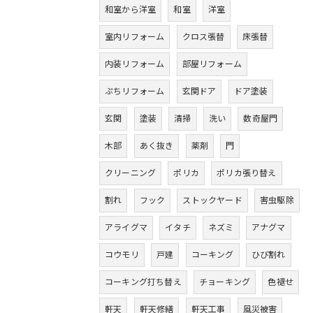
和室から洋室
和室
洋室
室内リフォーム
クロス張替
床張替
内装リフォーム
部屋リフォーム
ぷちリフォーム
玄関ドア
ドア塗装
玄関
塗装
清掃
洗い
数奇屋門
木部
あく抜き
薬剤
門
クリーニング
ポリカ
ポリカ張り替え
割れ
フック
ストックヤード
害虫駆除
アライグマ
イタチ
ネズミ
アナグマ
コウモリ
戸建
コーキング
ひび割れ
コーキング打ち替え
チョーキング
色褪せ
軒天
軒天修繕
軒天工事
風災被害