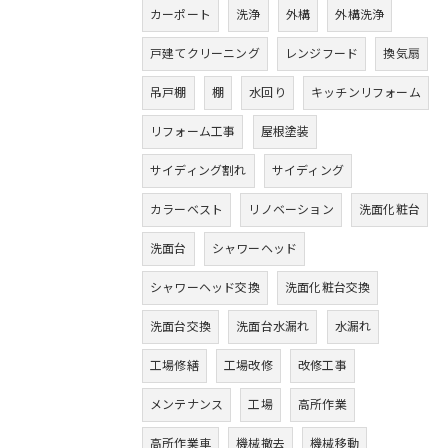
カーポート
洗浄
外構
外構洗浄
戸建てクリーニング
レンジフード
換気扇
吊戸棚
棚
水回り
キッチンリフォーム
リフォーム工事
屋根塗装
サイディング割れ
サイディング
カラーベスト
リノベーション
洗面化粧台
洗面台
シャワーヘッド
シャワーヘッド交換
洗面化粧台交換
洗面台交換
洗面台水漏れ
水漏れ
工場修繕
工場改修
改修工事
メンテナンス
工場
高所作業
高所作業車
機械撤去
機械移動