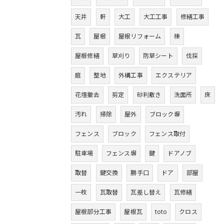
天井
軒
大工
大工工事
修繕工事
瓦
屋根
屋根リフォーム
棟
屋根修繕
草刈り
防草シート
伐採
庭
整地
外構工事
エクステリア
花壇撤去
剪定
砂利敷き
洗面所
床
汚れ
掃除
屋外
ブロック塀
フェンス
ブロック
フェンス取付
駐車場
フェンス塀
鍵
ドアノブ
取替
鍵交換
勝手口
ドア
部屋
一枚
瓦取替
瓦差し替え
瓦修繕
屋根部分工事
屋根瓦
toto
クロス