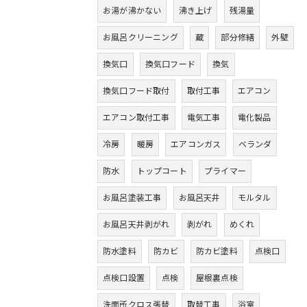
お湯が沸かない
沸き上げ
残湯量
お風呂クリーニング
蔵
部分修繕
外壁
換気口
換気口フード
換気
換気口フード取付
取付工事
エアコン
エアコン取付工事
電気工事
電化製品
冷房
暖房
エアコンガス
ベランダ
防水
トップコート
プライマー
お風呂塗装工事
お風呂天井
モルタル
お風呂天井剥がれ
剥がれ
めくれ
防水塗料
防カビ
防カビ塗料
点検口
点検口設置
点検
屋根裏点検
洗面所クロス張替
取替工事
浴室