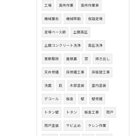
工場
高所作業
高所作業車
機械撤去
機械移動
仮設足場
足場ベース跡
土間高圧
土間コンクリート洗浄
高圧洗浄
害獣駆除
屋根裏
窓
掃き出し
天井修繕
床修繕工事
床張替工事
洗面
庇
木部塗装
室内塗装
デコール
板金
壁
壁修繕
トタン壁
トタン
板金工事
雨戸
雨戸塗装
サビ止め
ケレン作業