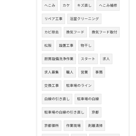
へこみ
カケ
キズ直し
へこみ補修
リペア工事
浴室クリーニング
カビ除去
換気フード
換気フード取付
松阪
設置工事
物干し
厨房設備洗浄作業
スタート
求人
求人募集
職人
営業
事務
交換工事
駐車場のライン
白線の引き直し
駐車場の白線
駐車場の白線の引き直し
京都
京都御所
作業現場
剥離清掃