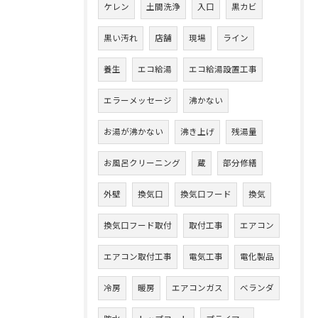
ケレン
土間洗浄
入口
黒カビ
黒い汚れ
店舗
現場
ライン
養生
エコ給湯
エコ給湯設置工事
エラーメッセージ
沸かない
お湯が沸かない
沸き上げ
残湯量
お風呂クリーニング
蔵
部分修繕
外壁
換気口
換気口フード
換気
換気口フード取付
取付工事
エアコン
エアコン取付工事
電気工事
電化製品
冷房
暖房
エアコンガス
ベランダ