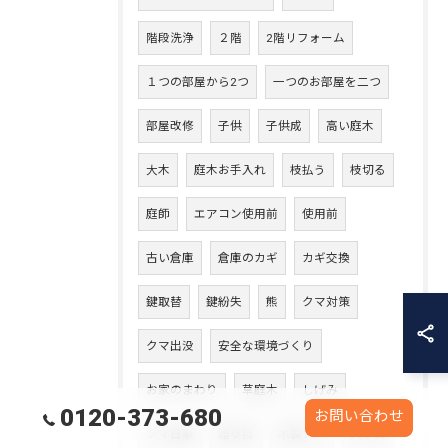
階段洗浄
２階
2階リフォーム
１つの部屋から2つ
一つのお部屋を二つ
部屋改修
子供
子供成
高い庭木
大木
庭木お手入れ
枝払う
枝切る
庭師
エアコン使用前
使用前
古い倉庫
倉庫のカギ
カギ交換
鍵取替
鍵紛失
熊
クマ対策
クマ出没
安全な環境づくり
お家のまわり
草庭木
しげみ
0120-373-680
お問い合わせ
クマ目撃
贈り物
木製ドア
入り口