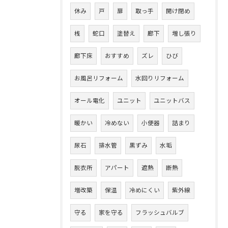
休み
戸
扉
取っ手
開け閉め
桟
蛇口
塗替え
廊下
増し張り
廊下床
おすすめ
ズレ
ひび
お風呂リフォーム
水回りリフォーム
オール電化
ユニット
ユニットバス
暖かい
冷めない
小便器
詰まり
尿石
排水管
黒ずみ
水垢
脱衣所
アパート
遮熱
断熱
増改築
保温
冷めにくい
紫外線
守る
家を守る
フラッシュバルブ