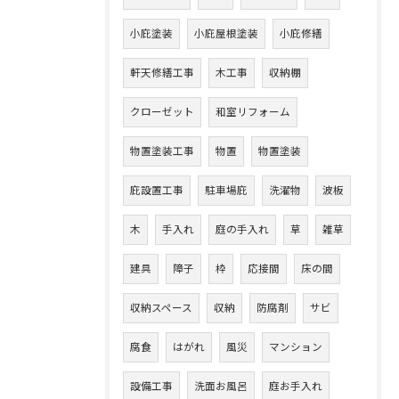
小庇塗装
小庇屋根塗装
小庇修繕
軒天修繕工事
木工事
収納棚
クローゼット
和室リフォーム
物置塗装工事
物置
物置塗装
庇設置工事
駐車場庇
洗濯物
波板
木
手入れ
庭の手入れ
草
雑草
建具
障子
枠
応接間
床の間
収納スペース
収納
防腐剤
サビ
腐食
はがれ
風災
マンション
設備工事
洗面お風呂
庭お手入れ