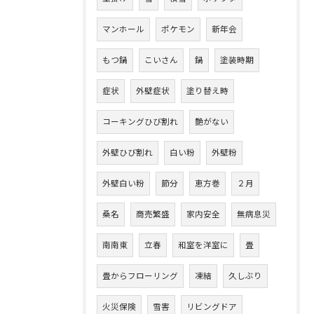
マンホール
ポケモン
新年会
もつ鍋
こいさん
鍋
塗装時期
症状
外壁症状
塗り替え時
コーキングひび割れ
艶がない
外壁ひび割れ
白い粉
外壁粉
外壁白い粉
節分
恵方巻
２月
桑名
商売繁盛
家内安全
無病息災
南南東
立春
和室を洋室に
畳
畳からフローリング
凍結
久しぶり
火災保険
雪害
リビングドア