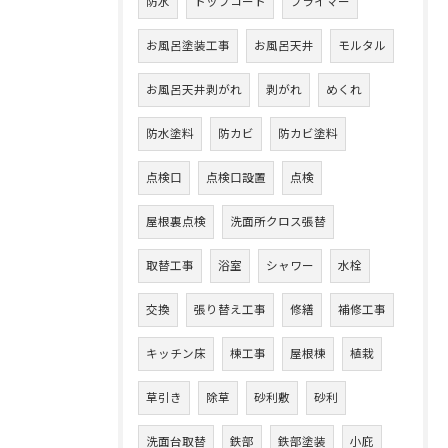
防水
トップコート
プライマー
お風呂塗装工事
お風呂天井
モルタル
お風呂天井剥がれ
剥がれ
めくれ
防水塗料
防カビ
防カビ塗料
点検口
点検口設置
点検
屋根裏点検
洗面所クロス張替
取替工事
浴室
シャワー
水栓
交換
張り替え工事
修繕
補修工事
キッチン床
棟工事
屋根棟
植栽
草引き
除草
砂利敷
砂利
洗面台取替
鉄部
鉄部塗装
小庇