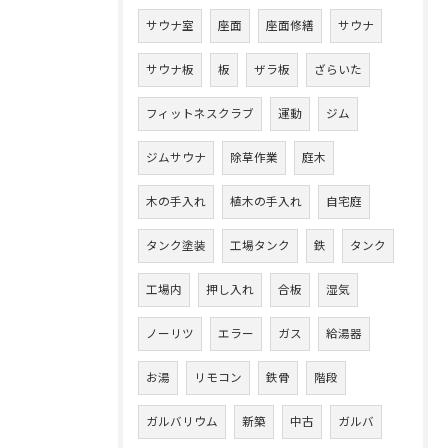
サウナ室
座面
座面修繕
サウナ
サウナ板
板
ザラ板
ざらいた
フィットネスクラブ
運動
ジム
ジムサウナ
除草作業
庭木
木の手入れ
植木の手入れ
自宅庭
タンク塗装
工場タンク
鉄
タンク
工場内
押し入れ
合板
湿気
ノーリツ
エラー
ガス
給湯器
お湯
リモコン
鉄骨
階段
ガルバリウム
新築
中古
ガルバ