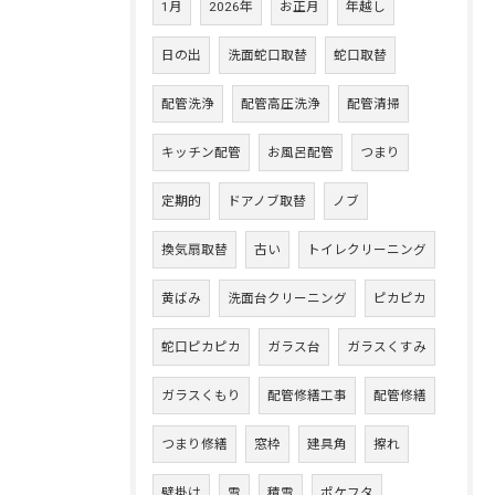
1月
2026年
お正月
年越し
日の出
洗面蛇口取替
蛇口取替
配管洗浄
配管高圧洗浄
配管清掃
キッチン配管
お風呂配管
つまり
定期的
ドアノブ取替
ノブ
換気扇取替
古い
トイレクリーニング
黄ばみ
洗面台クリーニング
ピカピカ
蛇口ピカピカ
ガラス台
ガラスくすみ
ガラスくもり
配管修繕工事
配管修繕
つまり修繕
窓枠
建具角
擦れ
壁掛け
雪
積雪
ポケフタ