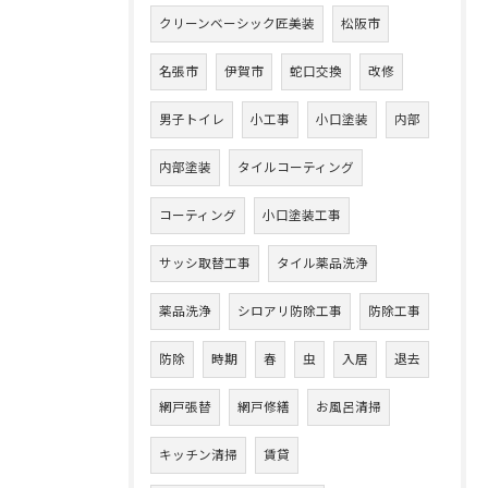
クリーンベーシック匠美装
松阪市
名張市
伊賀市
蛇口交換
改修
男子トイレ
小工事
小口塗装
内部
内部塗装
タイルコーティング
コーティング
小口塗装工事
サッシ取替工事
タイル薬品洗浄
薬品洗浄
シロアリ防除工事
防除工事
防除
時期
春
虫
入居
退去
網戸張替
網戸修繕
お風呂清掃
キッチン清掃
賃貸