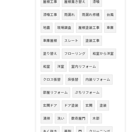
屋根工事
屋根葺き替え
漆喰
漆喰工事
雨漏れ
雨漏れ修繕
台風
地震
現場調査
屋根塗装工事
車庫
車庫屋根
スレート
塗装工事
塗り替え
フローリング
和室から洋室
和室
洋室
室内リフォーム
クロス張替
床張替
内装リフォーム
部屋リフォーム
ぷちリフォーム
玄関ドア
ドア塗装
玄関
塗装
清掃
洗い
数奇屋門
木部
あく抜き
薬剤
門
クリーニング