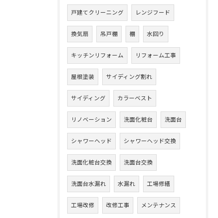
戸建てクリーニング
レンジフード
換気扇
吊戸棚
棚
水回り
キッチンリフォーム
リフォーム工事
屋根塗装
サイディング割れ
サイディング
カラーベスト
リノベーション
洗面化粧台
洗面台
シャワーヘッド
シャワーヘッド交換
洗面化粧台交換
洗面台交換
洗面台水漏れ
水漏れ
工場修繕
工場改修
改修工事
メンテナンス