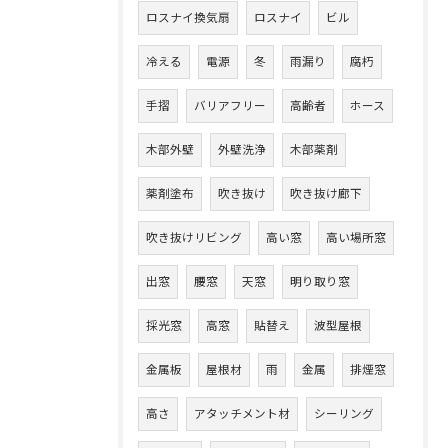
ロスナイ換気扇
ロスナイ
ビル
冷える
電源
冬
雨漏り
腐朽
手摺
バリアフリー
高齢者
ホース
木部外壁
外壁洗浄
木部薬剤
薬剤塗布
吹き抜け
吹き抜け廊下
吹き抜けリビング
高い窓
高い場所窓
出窓
腰窓
天窓
明り取り窓
採光窓
高窓
貼替え
波型屋根
金属板
屋根材
雨
金属
排煙窓
高さ
アタッチメント材
シーリング