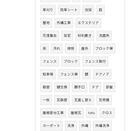
草刈り
防草シート
伐採
庭
整地
外構工事
エクステリア
花壇撤去
剪定
砂利敷き
洗面所
床
汚れ
掃除
屋外
ブロック塀
フェンス
ブロック
フェンス取付
駐車場
フェンス塀
鍵
ドアノブ
取替
鍵交換
勝手口
ドア
部屋
一枚
瓦取替
瓦差し替え
瓦修繕
屋根部分工事
屋根瓦
toto
クロス
カーポート
洗浄
外構
外構洗浄