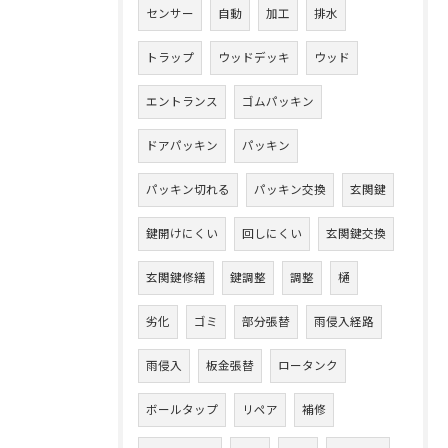
センサー
自動
加工
排水
トラップ
ウッドデッキ
ウッド
エントランス
ゴムパッキン
ドアパッキン
パッキン
パッキン切れる
パッキン交換
玄関鍵
鍵開けにくい
回しにくい
玄関鍵交換
玄関鍵修繕
鍵調整
調整
樋
劣化
ゴミ
部分張替
雨侵入経路
雨侵入
板金張替
ロータンク
ボールタップ
リペア
補修