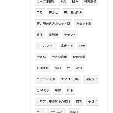
リペア(補修)
キズ
凹み
軒天貼替
平屋
天カセ
天井埋め込み
天井埋め込みカセット型
カセット型
倉庫
事務所
テナント
ドアハンガー
倉庫ドア
巨大
大きい
大きい倉庫
臨時休業
社印研修
小口
柱
部分
エアコン洗浄
エアコン分解
分解洗い
分解洗浄
駆除
床下
シロアリ駆除床下点検口
防御
手洗い
ゴム
ジプトーン
張替え