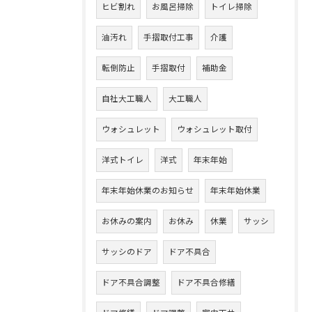
ヒビ割れ
お風呂掃除
トイレ掃除
油汚れ
手摺取付工事
介護
転倒防止
手摺取付
補助金
自社大工職人
大工職人
ウォシュレット
ウォシュレット取付
洋式トイレ
洋式
年末年始
年末年始休業のお知らせ
年末年始休業
お休みの案内
お休み
休業
サッシ
サッシのドア
ドア不具合
ドア不具合調整
ドア不具合修繕