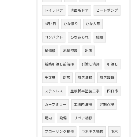
トイレドア
洗面所ドア
ヒートポンプ
3月3日
ひな祭り
ひな人形
コンパクト
ひなあられ
強風
樋修繕
地域密着
出張
新築引渡し前清掃
引渡し清掃
引渡し
千葉県
厨房
厨房清掃
厨房設備
ステンレス
屋根折半塗装工事
四日市
カーブミラー
工場内清掃
定期点検
場内
設備
リペア補修
フローリング補修
巾木キズ補修
巾木