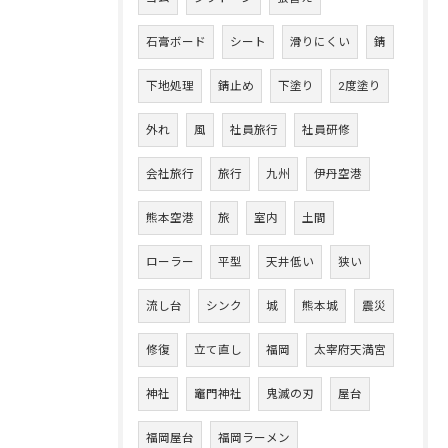
石膏ボード
シート
滑りにくい
錆
下地処理
錆止め
下塗り
2度塗り
外れ
風
社員旅行
社員研修
会社旅行
旅行
九州
伊丹空港
熊本空港
旅
室内
土間
ローラー
平型
天井低い
狭い
流し台
シンク
城
熊本城
震災
修復
立て直し
福岡
太宰府天満宮
神社
竈門神社
鬼滅の刃
屋台
福岡屋台
福岡ラーメン