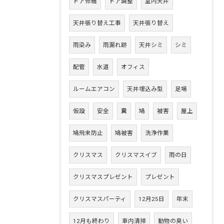
ドア修繕
ドア調整
室内天井
天井張り替え工事
天井張り替え
雨染み
雨漏れ跡
天井シミ
シミ
配管
水道
オフィス
ルームエアコン
天井埋込み型
足場
仮設
安全
糞
鳩
被害
屋上
鳩飛来防止
鳩被害
洗浄作業
クリスマス
クリスマスイブ
雨の日
クリスマスプレゼント
プレゼント
クリスマスパーティ
12月25日
年末
12月も終わり
車内清掃
動物の臭い