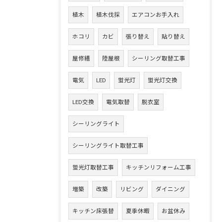
植木
植木伐採
エアコンお手入れ
ホコリ
カビ
張り替え
貼り替え
屋修繕
陸屋根
シーリング取替工事
電気
LED
蛍光灯
蛍光灯交換
LED交換
電気取替
脱衣室
シーリングライト
シーリングライト取替工事
蛍光灯取替工事
キッチンリフォーム工事
増築
改築
リビング
ダイニング
キッチン床張替
夏季休暇
お盆休み