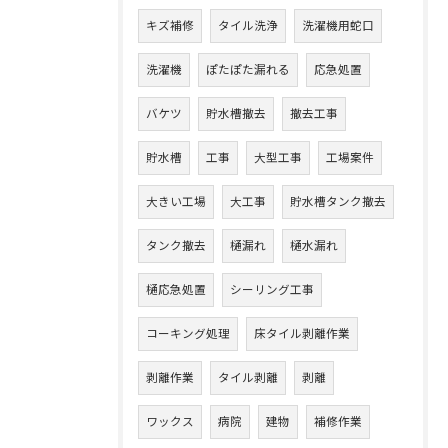
キズ補修
タイル洗浄
洗濯機用蛇口
洗濯機
ぽたぽた漏れる
応急処置
バケツ
貯水槽撤去
撤去工事
貯水槽
工事
大型工事
工場案件
大きい工場
大工事
貯水槽タンク撤去
タンク撤去
樋漏れ
樋水漏れ
樋応急処置
シーリング工事
コーキング処理
床タイル剥離作業
剥離作業
タイル剥離
剥離
ワックス
病院
建物
補修作業