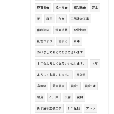
庭石撤去
植木撤去
植栽撤去
芝生
芝
庭石
作業
工場塗装工事
階段塗装
鉄骨塗装
配管掃除
配管つまり
詰まる
新年
あけましておめでとうございます
本年もよろしくお願いいたします。
本年
よろしくお願いします。
鳥取県
島根県
最大震度
震度5
震度5強
輪島
石川県
災害
復興
折半屋根塗装工事
折半屋根
アトラ