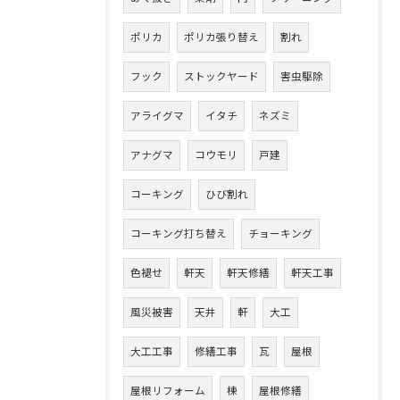
ポリカ
ポリカ張り替え
割れ
フック
ストックヤード
害虫駆除
アライグマ
イタチ
ネズミ
アナグマ
コウモリ
戸建
コーキング
ひび割れ
コーキング打ち替え
チョーキング
色褪せ
軒天
軒天修繕
軒天工事
風災被害
天井
軒
大工
大工工事
修繕工事
瓦
屋根
屋根リフォーム
棟
屋根修繕