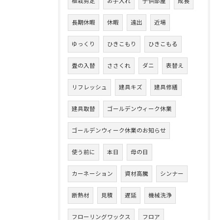
植栽剪定
お手入れ
子供部屋
成長
長期休暇
休暇
遠出
近場
ゆっくり
ひきこもり
ひきこもる
畳の入替
ささくれ
ダニ
表替え
リフレッシュ
建具キズ
建具修繕
建具取替
ゴールデンウィーク休業
ゴールデンウィーク休業のお知らせ
使う前に
本日
母の日
カーネーション
資材高騰
シンナー
断熱材
見積
遅延
機械洗浄
フローリングワックス
フロア