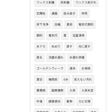
ワックス剥離
床剥離
ワックス剥がれ
玄関柱
通路
染み抜き
寺院
床下洗浄
白蟻
夏前
電気代節約
節約
電気代
夏
浴室清掃
水アカ
ぬめり
直す
元に戻す
戻る
洗面水漏れ
水漏れ修繕
ゴールデンウィーク
連休
お掃除
夏日
梅雨前
GW
見えない汚れ
業務用
国際情勢
入荷
入荷未定
中東
建築資材
戦争
カビ対策