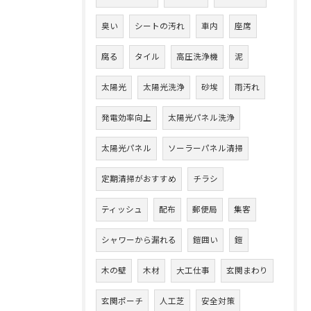
臭い
シートの汚れ
車内
座席
腐る
タイル
高圧洗浄機
泥
太陽光
太陽光洗浄
砂埃
雨汚れ
発電効率向上
太陽光パネル洗浄
太陽光パネル
ソーラーパネル清掃
定期清掃がおすすめ
チラシ
ティッシュ
配布
郵便局
集客
シャワーから漏れる
鎧囲い
鎧
木の壁
木材
大工仕事
玄関まわり
玄関ポーチ
人工芝
安全対策