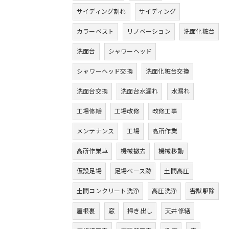
サイディング割れ
サイディング
カラーベスト
リノベーション
洗面化粧台
洗面台
シャワーヘッド
シャワーヘッド交換
洗面化粧台交換
洗面台交換
洗面台水漏れ
水漏れ
工場修繕
工場改修
改修工事
メンテナンス
工場
高所作業
高所作業車
機械撤去
機械移動
仮設足場
足場ベース跡
土間高圧
土間コンクリート洗浄
高圧洗浄
害獣駆除
屋根裏
窓
掃き出し
天井修繕