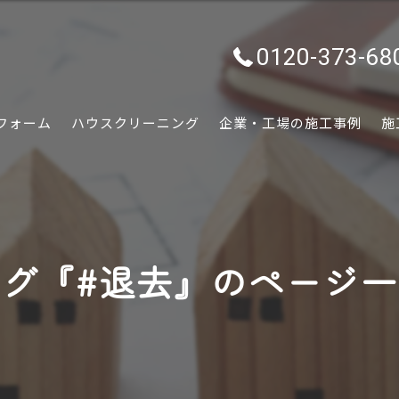
0120-373-68
フォーム
ハウスクリーニング
企業・工場の施工事例
施
水回り
内装
グ『#退去』のページ
外装
ぷちリフォーム
外構・エクステリア
害虫害獣駆除