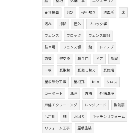
庭
整地
外構工事
エクステリア
花壇撤去
剪定
砂利敷き
洗面所
床
汚れ
掃除
屋外
ブロック塀
フェンス
ブロック
フェンス取付
駐車場
フェンス塀
鍵
ドアノブ
取替
鍵交換
勝手口
ドア
部屋
一枚
瓦取替
瓦差し替え
瓦修繕
屋根部分工事
屋根瓦
toto
クロス
カーポート
洗浄
外構
外構洗浄
戸建てクリーニング
レンジフード
換気扇
吊戸棚
棚
水回り
キッチンリフォーム
リフォーム工事
屋根塗装