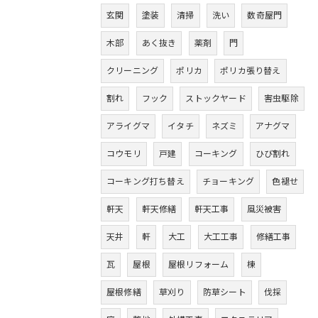
玄関
塗装
清掃
洗い
数奇屋門
木部
あく抜き
薬剤
門
クリーニング
ポリカ
ポリカ張り替え
割れ
フック
ストックヤード
害虫駆除
アライグマ
イタチ
ネズミ
アナグマ
コウモリ
戸建
コーキング
ひび割れ
コーキング打ち替え
チョーキング
色褪せ
軒天
軒天修繕
軒天工事
風災被害
天井
軒
大工
大工工事
修繕工事
瓦
屋根
屋根リフォーム
棟
屋根修繕
草刈り
防草シート
伐採