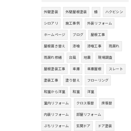
外壁塗装
外壁屋根塗装
蜂
ハクビシン
シロアリ
施工事例
外装リフォーム
ホームページ
ブログ
屋根工事
屋根葺き替え
漆喰
漆喰工事
雨漏れ
雨漏れ修繕
台風
地震
現場調査
屋根塗装工事
車庫
車庫屋根
スレート
塗装工事
塗り替え
フローリング
和室から洋室
和室
洋室
室内リフォーム
クロス張替
床張替
内装リフォーム
部屋リフォーム
ぷちリフォーム
玄関ドア
ドア塗装