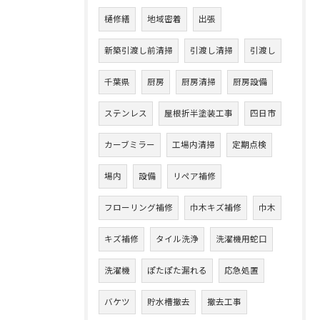
樋修繕
地域密着
出張
新築引渡し前清掃
引渡し清掃
引渡し
千葉県
厨房
厨房清掃
厨房設備
ステンレス
屋根折半塗装工事
四日市
カーブミラー
工場内清掃
定期点検
場内
設備
リペア補修
フローリング補修
巾木キズ補修
巾木
キズ補修
タイル洗浄
洗濯機用蛇口
洗濯機
ぽたぽた漏れる
応急処置
バケツ
貯水槽撤去
撤去工事