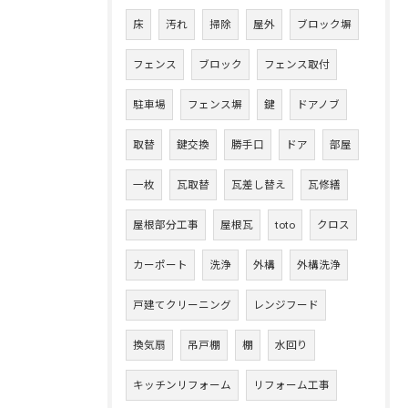
床
汚れ
掃除
屋外
ブロック塀
フェンス
ブロック
フェンス取付
駐車場
フェンス塀
鍵
ドアノブ
取替
鍵交換
勝手口
ドア
部屋
一枚
瓦取替
瓦差し替え
瓦修繕
屋根部分工事
屋根瓦
toto
クロス
カーポート
洗浄
外構
外構洗浄
戸建てクリーニング
レンジフード
換気扇
吊戸棚
棚
水回り
キッチンリフォーム
リフォーム工事