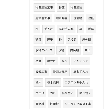
物置塗装工事
物置
物置塗装
庇設置工事
駐車場庇
洗濯物
波板
木
手入れ
庭の手入れ
草
雑草
建具
障子
枠
応接間
床の間
収納スペース
収納
防腐剤
サビ
腐食
はがれ
風災
マンション
設備工事
洗面お風呂
庭お手入れ
植木
植木伐採
エアコンお手入れ
ホコリ
カビ
張り替え
貼り替え
屋修繕
陸屋根
シーリング取替工事