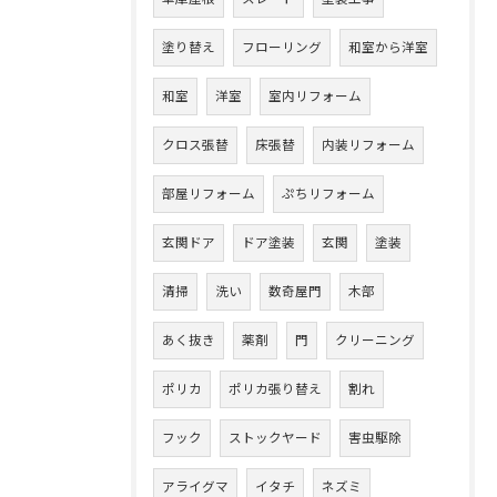
塗り替え
フローリング
和室から洋室
和室
洋室
室内リフォーム
クロス張替
床張替
内装リフォーム
部屋リフォーム
ぷちリフォーム
玄関ドア
ドア塗装
玄関
塗装
清掃
洗い
数奇屋門
木部
あく抜き
薬剤
門
クリーニング
ポリカ
ポリカ張り替え
割れ
フック
ストックヤード
害虫駆除
アライグマ
イタチ
ネズミ