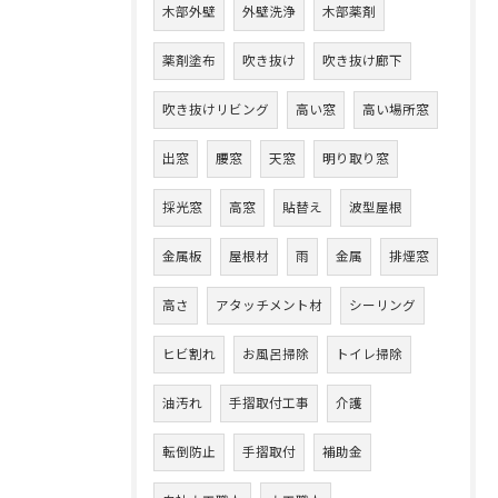
木部外壁
外壁洗浄
木部薬剤
薬剤塗布
吹き抜け
吹き抜け廊下
吹き抜けリビング
高い窓
高い場所窓
出窓
腰窓
天窓
明り取り窓
採光窓
高窓
貼替え
波型屋根
金属板
屋根材
雨
金属
排煙窓
高さ
アタッチメント材
シーリング
ヒビ割れ
お風呂掃除
トイレ掃除
油汚れ
手摺取付工事
介護
転倒防止
手摺取付
補助金