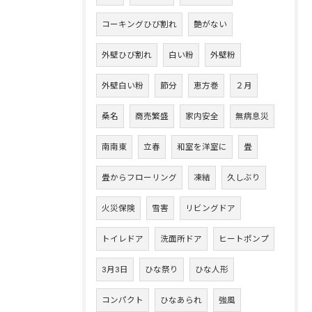
コーキングひび割れ
艶がない
外壁ひび割れ
白い粉
外壁粉
外壁白い粉
節分
恵方巻
２月
桑名
商売繁盛
家内安全
無病息災
南南東
立春
和室を洋室に
畳
畳からフローリング
凍結
久しぶり
火災保険
雪害
リビングドア
トイレドア
洗面所ドア
ヒートポンプ
3月3日
ひな祭り
ひな人形
コンパクト
ひなあられ
強風