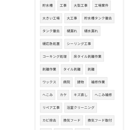
貯水槽
工事
大型工事
工場案件
大きい工場
大工事
貯水槽タンク撤去
タンク撤去
樋漏れ
樋水漏れ
樋応急処置
シーリング工事
コーキング処理
床タイル剥離作業
剥離作業
タイル剥離
剥離
ワックス
病院
建物
補修作業
へこみ
カケ
キズ直し
へこみ補修
リペア工事
浴室クリーニング
カビ除去
換気フード
換気フード取付