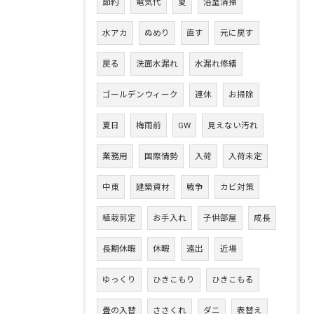
節約
電気代
夏
浴室清掃
水アカ
ぬめり
直す
元に戻す
戻る
洗面水漏れ
水漏れ修繕
ゴールデンウィーク
連休
お掃除
夏日
梅雨前
GW
見えない汚れ
業務用
国際情勢
入荷
入荷未定
中東
建築資材
戦争
カビ対策
植栽剪定
お手入れ
子供部屋
成長
長期休暇
休暇
遠出
近場
ゆっくり
ひきこもり
ひきこもる
畳の入替
ささくれ
ダニ
表替え