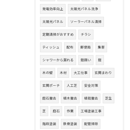
発電効率向上
太陽光パネル洗浄
太陽光パネル
ソーラーパネル清掃
定期清掃がおすすめ
チラシ
ティッシュ
配布
郵便局
集客
シャワーから漏れる
鎧囲い
鎧
木の壁
木材
大工仕事
玄関まわり
玄関ポーチ
人工芝
安全対策
庭石撤去
植木撤去
植栽撤去
芝生
芝
庭石
作業
工場塗装工事
階段塗装
鉄骨塗装
配管掃除