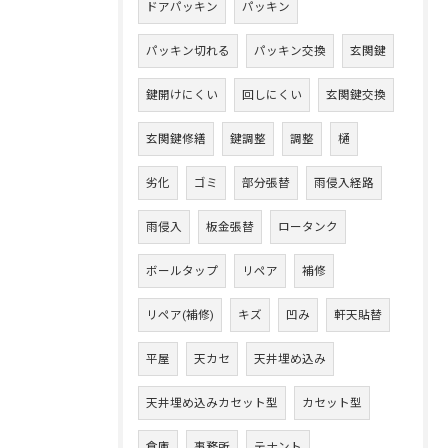
ドアパッキン
パッキン
パッキン切れる
パッキン交換
玄関鍵
鍵開けにくい
回しにくい
玄関鍵交換
玄関鍵修繕
鍵調整
調整
樋
劣化
ゴミ
部分張替
雨侵入経路
雨侵入
板金張替
ロータンク
ボールタップ
リペア
補修
リペア(補修)
キズ
凹み
軒天貼替
平屋
天カセ
天井埋め込み
天井埋め込みカセット型
カセット型
倉庫
事務所
テナント