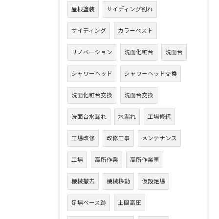
屋根塗装
サイディング割れ
サイディング
カラーベスト
リノベーション
洗面化粧台
洗面台
シャワーヘッド
シャワーヘッド交換
洗面化粧台交換
洗面台交換
洗面台水漏れ
水漏れ
工場修繕
工場改修
改修工事
メンテナンス
工場
高所作業
高所作業車
機械撤去
機械移動
仮設足場
足場ベース跡
土間高圧