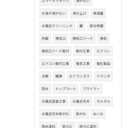
エラーメッセージ
沸かない
お湯が沸かない
沸き上げ
残湯量
お風呂クリーニング
蔵
部分修繕
外壁
換気口
換気口フード
換気
換気口フード取付
取付工事
エアコン
エアコン取付工事
電気工事
電化製品
冷房
暖房
エアコンガス
ベランダ
防水
トップコート
プライマー
お風呂塗装工事
お風呂天井
モルタル
お風呂天井剥がれ
剥がれ
めくれ
防水塗料
防カビ
防カビ塗料