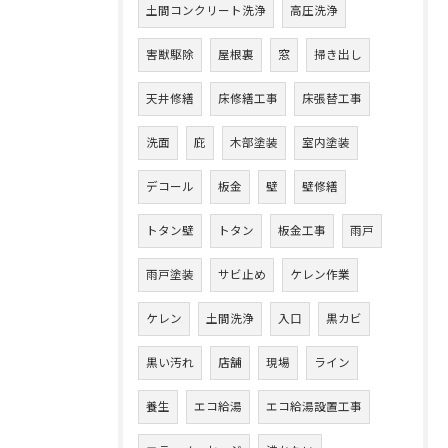
土間コンクリート洗浄
高圧洗浄
害獣駆除
屋根裏
窓
掃き出し
天井修繕
床修繕工事
床張替工事
洗面
庇
木部塗装
室内塗装
デコール
板金
壁
壁修繕
トタン壁
トタン
板金工事
雨戸
雨戸塗装
サビ止め
ケレン作業
ケレン
土間洗浄
入口
黒カビ
黒い汚れ
店舗
現場
ライン
養生
エコ給湯
エコ給湯設置工事