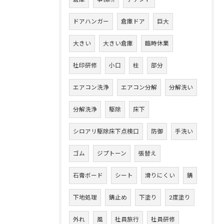
ドアハンガー
倉庫ドア
巨大
大きい
大きい倉庫
臨時休業
社印研修
小口
柱
部分
エアコン洗浄
エアコン分解
分解洗い
分解洗浄
駆除
床下
シロアリ駆除床下点検口
防御
手洗い
ゴム
ジプトーン
張替え
石膏ボード
シート
滑りにくい
錆
下地処理
錆止め
下塗り
2度塗り
外れ
風
社員旅行
社員研修