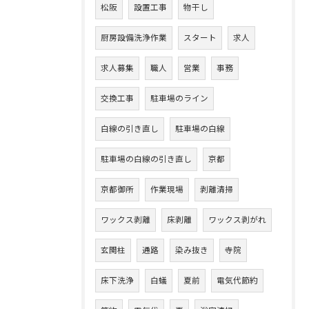
松阪
設置工事
物干し
厨房設備洗浄作業
スタート
求人
求人募集
職人
営業
事務
交換工事
駐車場のライン
白線の引き直し
駐車場の白線
駐車場の白線の引き直し
京都
京都御所
作業現場
剥離清掃
ワックス剥離
床剥離
ワックス剥がれ
玄関柱
通路
染み抜き
寺院
床下洗浄
白蟻
夏前
電気代節約