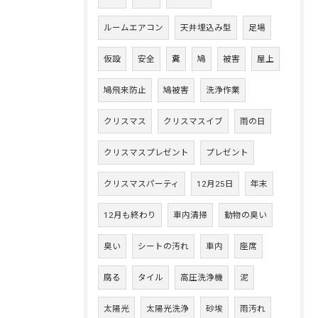
ルームエアコン
天井埋込み型
足場
仮設
安全
糞
鳩
被害
屋上
鳩飛来防止
鳩被害
洗浄作業
クリスマス
クリスマスイブ
雨の日
クリスマスプレゼント
プレゼント
クリスマスパーティ
12月25日
年末
12月も終わり
車内清掃
動物の臭い
臭い
シートの汚れ
車内
座席
腐る
タイル
高圧洗浄機
泥
太陽光
太陽光洗浄
砂埃
雨汚れ