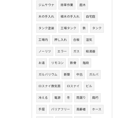
ジムサウナ
除草作業
庭木
木の手入れ
植木の手入れ
自宅庭
タンク塗装
工場タンク
鉄
タンク
工場内
押し入れ
合板
湿気
ノーリツ
エラー
ガス
給湯器
お湯
リモコン
鉄骨
階段
ガルバリウム
新築
中古
ガルバ
ロスナイ換気扇
ロスナイ
ビル
冷える
電源
冬
雨漏り
腐朽
手摺
バリアフリー
高齢者
ホース