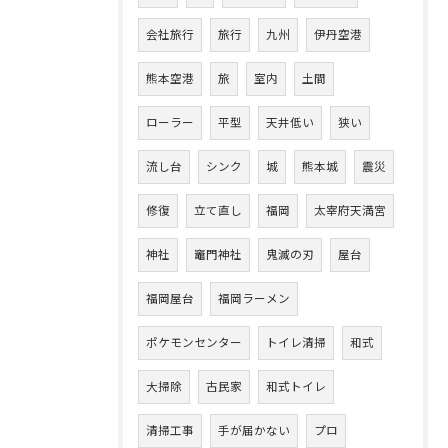
会社旅行
旅行
九州
伊丹空港
熊本空港
旅
室内
土間
ローラー
平型
天井低い
狭い
流し台
シンク
城
熊本城
震災
修復
立て直し
福岡
太宰府天満宮
神社
竈門神社
鬼滅の刃
屋台
福岡屋台
福岡ラーメン
ポケモンセンター
トイレ清掃
和式
大掃除
古民家
和式トイレ
清掃工事
手が届かない
プロ