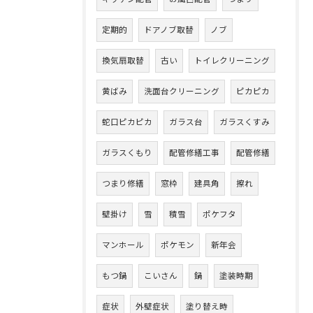
定期的
ドアノブ取替
ノブ
換気扇取替
古い
トイレクリーニング
黄ばみ
洗面台クリーニング
ピカピカ
蛇口ピカピカ
ガラス台
ガラスくすみ
ガラスくもり
配管修繕工事
配管修繕
つまり修繕
窓枠
建具角
擦れ
壁掛け
雪
積雪
ポケフタ
マンホール
ポケモン
新年会
もつ鍋
こいさん
鍋
塗装時期
症状
外壁症状
塗り替え時