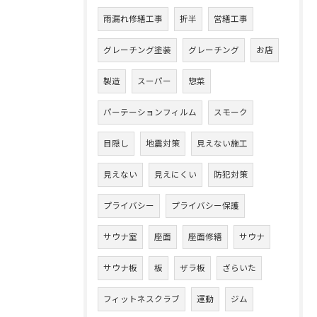
雨漏れ修繕工事
折半
営繕工事
グレーチング塗装
グレーチング
お店
製造
スーパー
惣菜
パーテーションフィルム
スモーク
目隠し
地震対策
見えない施工
見えない
見えにくい
防犯対策
プライバシー
プライバシー保護
サウナ室
座面
座面修繕
サウナ
サウナ板
板
ザラ板
ざらいた
フィットネスクラブ
運動
ジム