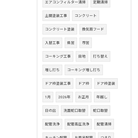
エアコンフィルター清掃
定期清掃
土間塗装工事
コンクリート
コンクリート塗装
換気扇フード
入替工事
県営
市営
コーキング工事
目地
打ち替え
増し打ち
コーキング増し打ち
ドア枠塗装工事
ドア枠
ドア枠塗装
1月
2026年
お正月
年越し
日の出
洗面蛇口取替
蛇口取替
配管洗浄
配管高圧洗浄
配管清掃
キッチン配管
お風呂配管
つまり