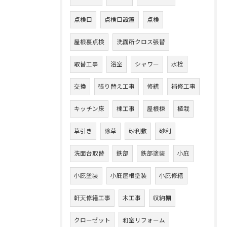
点検口
点検口設置
点検
屋根裏点検
洗面所クロス張替
取替工事
浴室
シャワー
水栓
交換
張り替え工事
修繕
補修工事
キッチン床
棟工事
屋根棟
植栽
草引き
除草
砂利敷
砂利
洗面台取替
鉄部
鉄部塗装
小庇
小庇塗装
小庇屋根塗装
小庇修繕
軒天修繕工事
木工事
収納棚
クローゼット
和室リフォーム