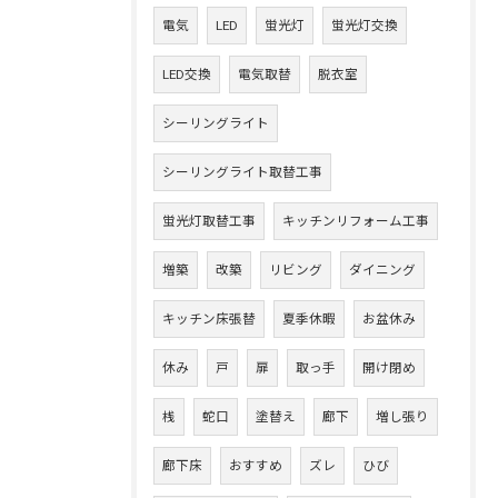
電気
LED
蛍光灯
蛍光灯交換
LED交換
電気取替
脱衣室
シーリングライト
シーリングライト取替工事
蛍光灯取替工事
キッチンリフォーム工事
増築
改築
リビング
ダイニング
キッチン床張替
夏季休暇
お盆休み
休み
戸
扉
取っ手
開け閉め
桟
蛇口
塗替え
廊下
増し張り
廊下床
おすすめ
ズレ
ひび