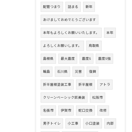
配管つまり
詰まる
新年
あけましておめでとうございます
本年もよろしくお願いいたします。
本年
よろしくお願いします。
鳥取県
島根県
最大震度
震度5
震度5強
輪島
石川県
災害
復興
折半屋根塗装工事
折半屋根
アトラ
クリーンベーシック匠美装
松阪市
名張市
伊賀市
蛇口交換
改修
男子トイレ
小工事
小口塗装
内部