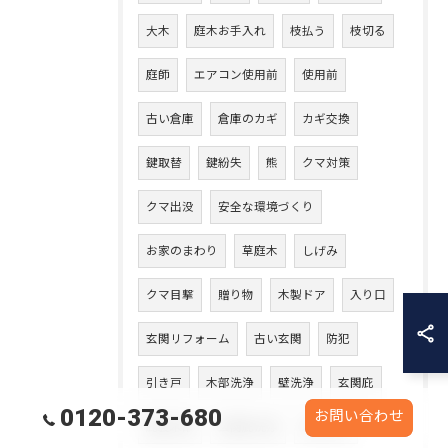
大木
庭木お手入れ
枝払う
枝切る
庭師
エアコン使用前
使用前
古い倉庫
倉庫のカギ
カギ交換
鍵取替
鍵紛失
熊
クマ対策
クマ出没
安全な環境づくり
お家のまわり
草庭木
しげみ
クマ目撃
贈り物
木製ドア
入り口
玄関リフォーム
古い玄関
防犯
引き戸
木部洗浄
壁洗浄
玄関庇
0120-373-680
お問い合わせ
庇裏木部
玄関庇洗浄
木部洗い