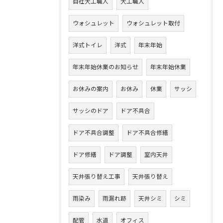
自社大工職人
大工職人
ウォシュレット
ウォシュレット取付
洋式トイレ
洋式
年末年始
年末年始休業のお知らせ
年末年始休業
お休みの案内
お休み
休業
サッシ
サッシのドア
ドア不具合
ドア不具合調整
ドア不具合修繕
ドア修繕
ドア調整
室内天井
天井張り替え工事
天井張り替え
雨染み
雨漏れ跡
天井シミ
シミ
配管
水道
オフィス