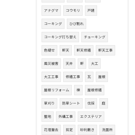
アナグマ
コウモリ
戸建
コーキング
ひび割れ
コーキング打ち替え
チョーキング
色褪せ
軒天
軒天修繕
軒天工事
風災被害
天井
軒
大工
大工工事
修繕工事
瓦
屋根
屋根リフォーム
棟
屋根修繕
草刈り
防草シート
伐採
庭
整地
外構工事
エクステリア
花壇撤去
剪定
砂利敷き
洗面所