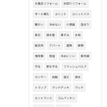
お風呂リフォーム
水回りリフォーム
オール電化
ユニット
ユニットバス
暖かい
冷めない
小便器
詰まり
尿石
排水管
黒ずみ
水垢
脱衣所
アパート
遮熱
断熱
増改築
保温
冷めにくい
紫外線
守る
家を守る
フラッシュバルブ
センサー
自動
加工
排水
トラップ
ウッドデッキ
ウッド
エントランス
ゴムパッキン