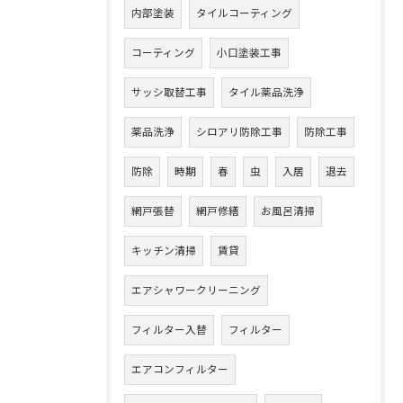
内部塗装
タイルコーティング
コーティング
小口塗装工事
サッシ取替工事
タイル薬品洗浄
薬品洗浄
シロアリ防除工事
防除工事
防除
時期
春
虫
入居
退去
網戸張替
網戸修繕
お風呂清掃
キッチン清掃
賃貸
エアシャワークリーニング
フィルター入替
フィルター
エアコンフィルター