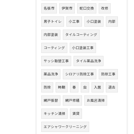
名張市
伊賀市
蛇口交換
改修
男子トイレ
小工事
小口塗装
内部
内部塗装
タイルコーティング
コーティング
小口塗装工事
サッシ取替工事
タイル薬品洗浄
薬品洗浄
シロアリ防除工事
防除工事
防除
時期
春
虫
入居
退去
網戸張替
網戸修繕
お風呂清掃
キッチン清掃
賃貸
エアシャワークリーニング