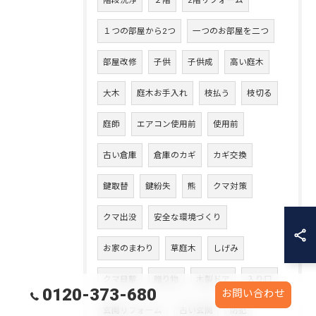
階段洗浄
２階
2階リフォーム
１つの部屋から2つ
一つのお部屋を二つ
部屋改修
子供
子供成
高い庭木
大木
庭木お手入れ
枝払う
枝切る
庭師
エアコン使用前
使用前
古い倉庫
倉庫のカギ
カギ交換
鍵取替
鍵紛失
熊
クマ対策
クマ出没
安全な環境づくり
お家のまわり
草庭木
しげみ
クマ目撃
贈り物
木製ドア
入り口
0120-373-680
お問い合わせ
玄関リフォーム
古い玄関
防犯