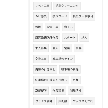
リペア工事
浴室クリーニング
カビ除去
換気フード
換気フード取付
松阪
設置工事
物干し
厨房設備洗浄作業
スタート
求人
求人募集
職人
営業
事務
交換工事
駐車場のライン
白線の引き直し
駐車場の白線
駐車場の白線の引き直し
京都
京都御所
作業現場
剥離清掃
ワックス剥離
床剥離
ワックス剥がれ