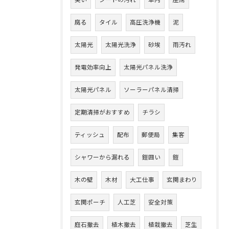
臭い
シートの汚れ
車内
座席
腐る
タイル
高圧洗浄機
泥
太陽光
太陽光洗浄
砂埃
雨汚れ
発電効率向上
太陽光パネル洗浄
太陽光パネル
ソーラーパネル清掃
定期清掃がおすすめ
チラシ
ティッシュ
配布
郵便局
集客
シャワーから漏れる
鎧囲い
鎧
木の壁
木材
大工仕事
玄関まわり
玄関ポーチ
人工芝
安全対策
庭石撤去
植木撤去
植栽撤去
芝生