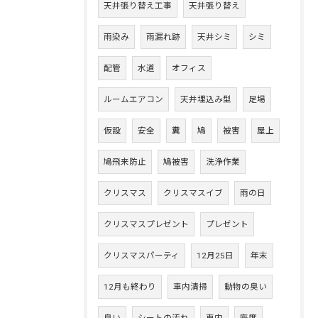
天井張り替え工事
天井張り替え
雨染み
雨漏れ跡
天井シミ
シミ
配管
水道
オフィス
ルームエアコン
天井埋込み型
足場
仮設
安全
糞
鳩
被害
屋上
鳩飛来防止
鳩被害
洗浄作業
クリスマス
クリスマスイブ
雨の日
クリスマスプレゼント
プレゼント
クリスマスパーティ
12月25日
年末
12月も終わり
車内清掃
動物の臭い