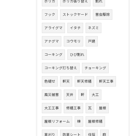
ポリカ
ポリカ張り替え
割れ
フック
ストックヤード
害虫駆除
アライグマ
イタチ
ネズミ
アナグマ
コウモリ
戸建
コーキング
ひび割れ
コーキング打ち替え
チョーキング
色褪せ
軒天
軒天修繕
軒天工事
風災被害
天井
軒
大工
大工工事
修繕工事
瓦
屋根
屋根リフォーム
棟
屋根修繕
草刈り
防草シート
伐採
庭