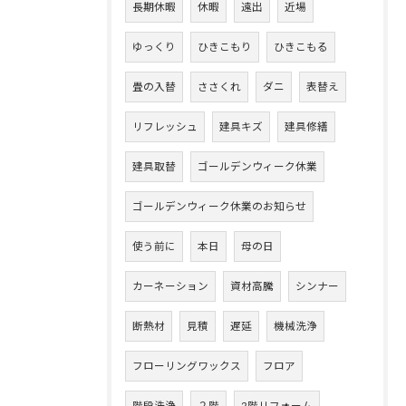
長期休暇
休暇
遠出
近場
ゆっくり
ひきこもり
ひきこもる
畳の入替
ささくれ
ダニ
表替え
リフレッシュ
建具キズ
建具修繕
建具取替
ゴールデンウィーク休業
ゴールデンウィーク休業のお知らせ
使う前に
本日
母の日
カーネーション
資材高騰
シンナー
断熱材
見積
遅延
機械洗浄
フローリングワックス
フロア