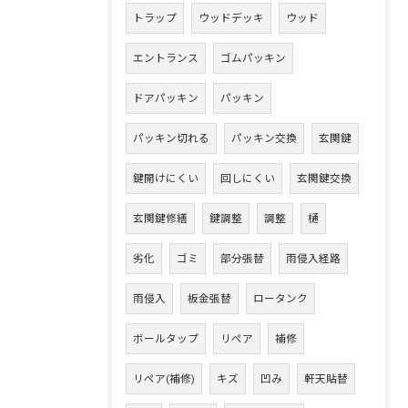
トラップ
ウッドデッキ
ウッド
エントランス
ゴムパッキン
ドアパッキン
パッキン
パッキン切れる
パッキン交換
玄関鍵
鍵開けにくい
回しにくい
玄関鍵交換
玄関鍵修繕
鍵調整
調整
樋
劣化
ゴミ
部分張替
雨侵入経路
雨侵入
板金張替
ロータンク
ボールタップ
リペア
補修
リペア(補修)
キズ
凹み
軒天貼替