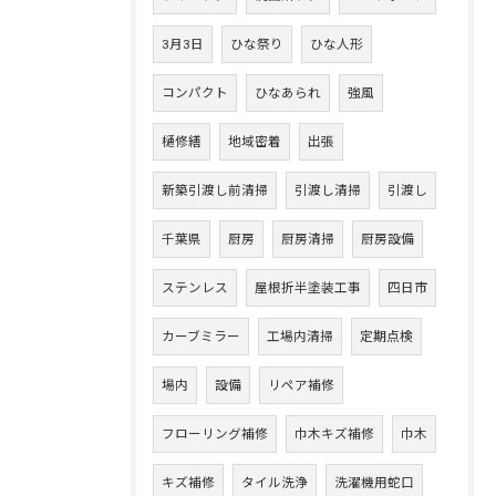
3月3日
ひな祭り
ひな人形
コンパクト
ひなあられ
強風
樋修繕
地域密着
出張
新築引渡し前清掃
引渡し清掃
引渡し
千葉県
厨房
厨房清掃
厨房設備
ステンレス
屋根折半塗装工事
四日市
カーブミラー
工場内清掃
定期点検
場内
設備
リペア補修
フローリング補修
巾木キズ補修
巾木
キズ補修
タイル洗浄
洗濯機用蛇口