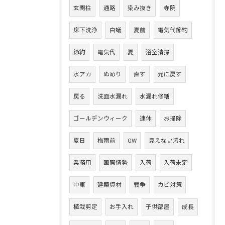
玄関柱
通路
染み抜き
寺院
床下洗浄
白蟻
夏前
電気代節約
節約
電気代
夏
浴室清掃
水アカ
ぬめり
直す
元に戻す
戻る
洗面水漏れ
水漏れ修繕
ゴールデンウィーク
連休
お掃除
夏日
梅雨前
GW
見えない汚れ
業務用
国際情勢
入荷
入荷未定
中東
建築資材
戦争
カビ対策
植栽剪定
お手入れ
子供部屋
成長