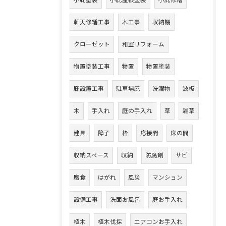
小庇塗装
小庇屋根塗装
小庇修繕
軒天修繕工事
木工事
収納棚
クローゼット
和室リフォーム
物置塗装工事
物置
物置塗装
庇設置工事
駐車場庇
洗濯物
波板
木
手入れ
庭の手入れ
草
雑草
建具
障子
枠
応接間
床の間
収納スペース
収納
防腐剤
サビ
腐食
はがれ
風災
マンション
設備工事
洗面お風呂
庭お手入れ
植木
植木伐採
エアコンお手入れ