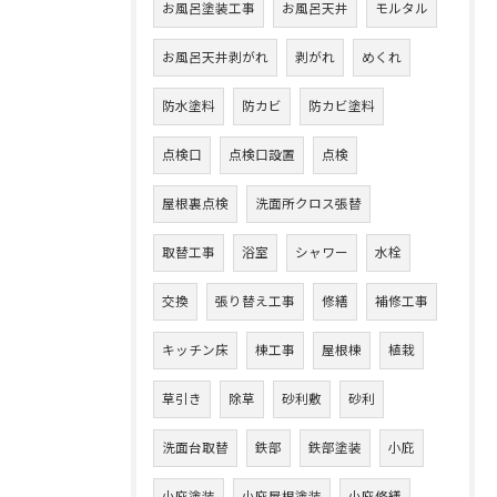
お風呂塗装工事
お風呂天井
モルタル
お風呂天井剥がれ
剥がれ
めくれ
防水塗料
防カビ
防カビ塗料
点検口
点検口設置
点検
屋根裏点検
洗面所クロス張替
取替工事
浴室
シャワー
水栓
交換
張り替え工事
修繕
補修工事
キッチン床
棟工事
屋根棟
植栽
草引き
除草
砂利敷
砂利
洗面台取替
鉄部
鉄部塗装
小庇