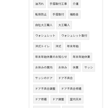
油汚れ
手摺取付工事
介護
転倒防止
手摺取付
補助金
自社大工職人
大工職人
ウォシュレット
ウォシュレット取付
洋式トイレ
洋式
年末年始
年末年始休業のお知らせ
年末年始休業
お休みの案内
お休み
休業
サッシ
サッシのドア
ドア不具合
ドア不具合調整
ドア不具合修繕
ドア修繕
ドア調整
室内天井