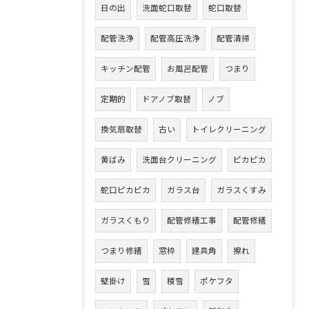
日の出
洗面蛇口取替
蛇口取替
配管洗浄
配管高圧洗浄
配管清掃
キッチン配管
お風呂配管
つまり
定期的
ドアノブ取替
ノブ
換気扇取替
古い
トイレクリーニング
黄ばみ
洗面台クリーニング
ピカピカ
蛇口ピカピカ
ガラス台
ガラスくすみ
ガラスくもり
配管修繕工事
配管修繕
つまり修繕
窓枠
建具角
擦れ
壁掛け
雪
積雪
ポケフタ