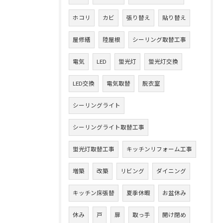
ホコリ
カビ
張り替え
貼り替え
屋修繕
陸屋根
シーリング取替工事
電気
LED
蛍光灯
蛍光灯交換
LED交換
電気取替
脱衣室
シーリングライト
シーリングライト取替工事
蛍光灯取替工事
キッチンリフォーム工事
増築
改築
リビング
ダイニング
キッチン床張替
夏季休暇
お盆休み
休み
戸
扉
取っ手
開け閉め