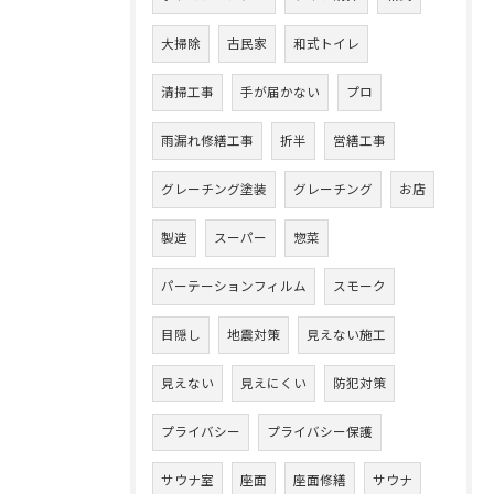
大掃除
古民家
和式トイレ
清掃工事
手が届かない
プロ
雨漏れ修繕工事
折半
営繕工事
グレーチング塗装
グレーチング
お店
製造
スーパー
惣菜
パーテーションフィルム
スモーク
目隠し
地震対策
見えない施工
見えない
見えにくい
防犯対策
プライバシー
プライバシー保護
サウナ室
座面
座面修繕
サウナ