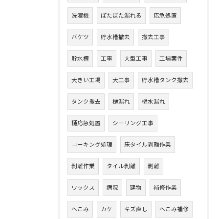
洗濯機
ぽたぽた漏れる
応急処置
バケツ
貯水槽撤去
撤去工事
貯水槽
工事
大型工事
工場案件
大きい工場
大工事
貯水槽タンク撤去
タンク撤去
樋漏れ
樋水漏れ
樋応急処置
シーリング工事
コーキング処理
床タイル剥離作業
剥離作業
タイル剥離
剥離
ワックス
病院
建物
補修作業
へこみ
カケ
キズ直し
へこみ補修