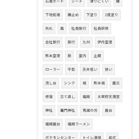
石膏ボード
シート
滑りにくい
錆
下地処理
錆止め
下塗り
2度塗り
外れ
風
社員旅行
社員研修
会社旅行
旅行
九州
伊丹空港
熊本空港
旅
室内
土間
ローラー
平型
天井低い
狭い
流し台
シンク
城
熊本城
震災
修復
立て直し
福岡
太宰府天満宮
神社
竈門神社
鬼滅の刃
屋台
福岡屋台
福岡ラーメン
ポケモンセンター
トイレ清掃
和式