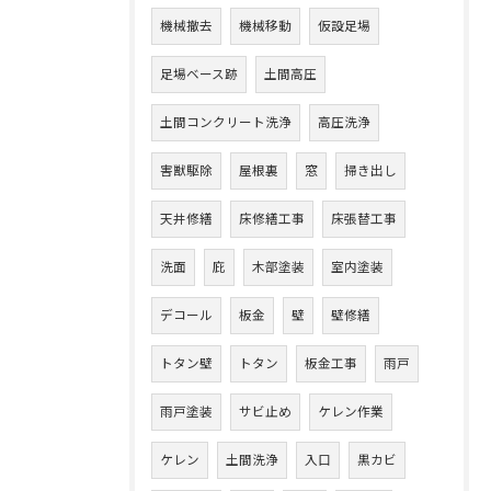
機械撤去
機械移動
仮設足場
足場ベース跡
土間高圧
土間コンクリート洗浄
高圧洗浄
害獣駆除
屋根裏
窓
掃き出し
天井修繕
床修繕工事
床張替工事
洗面
庇
木部塗装
室内塗装
デコール
板金
壁
壁修繕
トタン壁
トタン
板金工事
雨戸
雨戸塗装
サビ止め
ケレン作業
ケレン
土間洗浄
入口
黒カビ