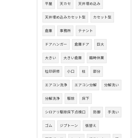
平屋
天カセ
天井埋め込み
天井埋め込みカセット型
カセット型
倉庫
事務所
テナント
ドアハンガー
倉庫ドア
巨大
大きい
大きい倉庫
臨時休業
社印研修
小口
柱
部分
エアコン洗浄
エアコン分解
分解洗い
分解洗浄
駆除
床下
シロアリ駆除床下点検口
防御
手洗い
ゴム
ジプトーン
張替え