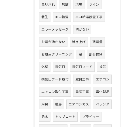
黒い汚れ
店舗
現場
ライン
養生
エコ給湯
エコ給湯設置工事
エラーメッセージ
沸かない
お湯が沸かない
沸き上げ
残湯量
お風呂クリーニング
蔵
部分修繕
外壁
換気口
換気口フード
換気
換気口フード取付
取付工事
エアコン
エアコン取付工事
電気工事
電化製品
冷房
暖房
エアコンガス
ベランダ
防水
トップコート
プライマー