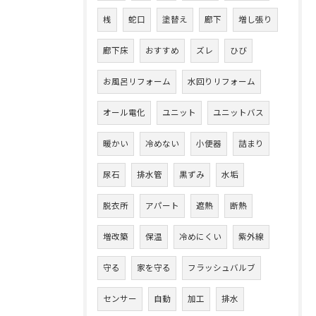
桟
蛇口
塗替え
廊下
増し張り
廊下床
おすすめ
ズレ
ひび
お風呂リフォーム
水回りリフォーム
オール電化
ユニット
ユニットバス
暖かい
冷めない
小便器
詰まり
尿石
排水管
黒ずみ
水垢
脱衣所
アパート
遮熱
断熱
増改築
保温
冷めにくい
紫外線
守る
家を守る
フラッシュバルブ
センサー
自動
加工
排水