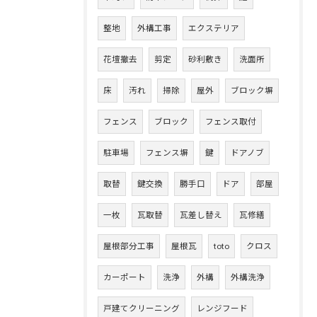
整地
外構工事
エクステリア
花壇撤去
剪定
砂利敷き
洗面所
床
汚れ
掃除
屋外
ブロック塀
フェンス
ブロック
フェンス取付
駐車場
フェンス塀
鍵
ドアノブ
取替
鍵交換
勝手口
ドア
部屋
一枚
瓦取替
瓦差し替え
瓦修繕
屋根部分工事
屋根瓦
toto
クロス
カーポート
洗浄
外構
外構洗浄
戸建てクリーニング
レンジフード