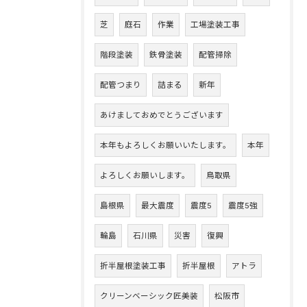
芝
庭石
作業
工場塗装工事
階段塗装
鉄骨塗装
配管掃除
配管つまり
詰まる
新年
あけましておめでとうございます
本年もよろしくお願いいたします。
本年
よろしくお願いします。
鳥取県
島根県
最大震度
震度5
震度5強
輪島
石川県
災害
復興
折半屋根塗装工事
折半屋根
アトラ
クリーンベーシック匠美装
松阪市