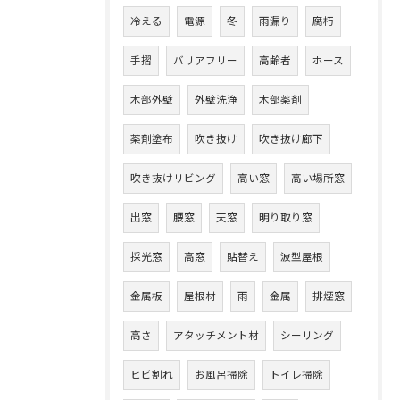
冷える
電源
冬
雨漏り
腐朽
手摺
バリアフリー
高齢者
ホース
木部外壁
外壁洗浄
木部薬剤
薬剤塗布
吹き抜け
吹き抜け廊下
吹き抜けリビング
高い窓
高い場所窓
出窓
腰窓
天窓
明り取り窓
採光窓
高窓
貼替え
波型屋根
金属板
屋根材
雨
金属
排煙窓
高さ
アタッチメント材
シーリング
ヒビ割れ
お風呂掃除
トイレ掃除