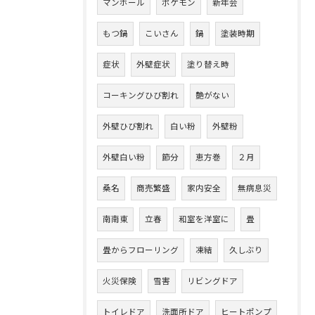
マンホール
ポケモン
新年会
もつ鍋
こいさん
鍋
塗装時期
症状
外壁症状
塗り替え時
コーキングひび割れ
艶がない
外壁ひび割れ
白い粉
外壁粉
外壁白い粉
節分
恵方巻
２月
桑名
商売繁盛
家内安全
無病息災
南南東
立春
和室を洋室に
畳
畳からフローリング
凍結
久しぶり
火災保険
雪害
リビングドア
トイレドア
洗面所ドア
ヒートポンプ