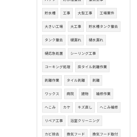
貯水槽
工事
大型工事
工場案件
大きい工場
大工事
貯水槽タンク撤去
タンク撤去
樋漏れ
樋水漏れ
樋応急処置
シーリング工事
コーキング処理
床タイル剥離作業
剥離作業
タイル剥離
剥離
ワックス
病院
建物
補修作業
へこみ
カケ
キズ直し
へこみ補修
リペア工事
浴室クリーニング
カビ除去
換気フード
換気フード取付