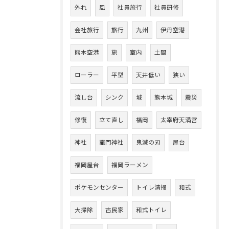
外れ
風
社員旅行
社員研修
会社旅行
旅行
九州
伊丹空港
熊本空港
旅
室内
土間
ローラー
平型
天井低い
狭い
流し台
シンク
城
熊本城
震災
修復
立て直し
福岡
太宰府天満宮
神社
竈門神社
鬼滅の刃
屋台
福岡屋台
福岡ラーメン
ポケモンセンター
トイレ清掃
和式
大掃除
古民家
和式トイレ