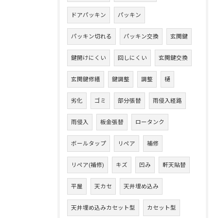
ドアパッキン
パッキン
パッキン切れる
パッキン交換
玄関鍵
鍵開けにくい
回しにくい
玄関鍵交換
玄関鍵修繕
鍵調整
調整
樋
劣化
ゴミ
部分張替
雨侵入経路
雨侵入
板金張替
ロータンク
ボールタップ
リペア
補修
リペア(補修)
キズ
凹み
軒天貼替
平屋
天カセ
天井埋め込み
天井埋め込みカセット型
カセット型