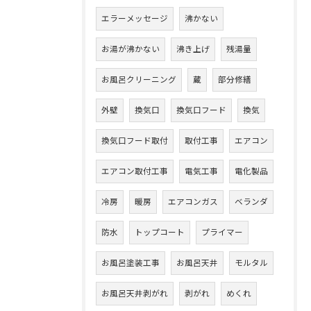
エラーメッセージ
沸かない
お湯が沸かない
沸き上げ
残湯量
お風呂クリーニング
蔵
部分修繕
外壁
換気口
換気口フード
換気
換気口フード取付
取付工事
エアコン
エアコン取付工事
電気工事
電化製品
冷房
暖房
エアコンガス
ベランダ
防水
トップコート
プライマー
お風呂塗装工事
お風呂天井
モルタル
お風呂天井剥がれ
剥がれ
めくれ