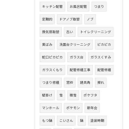
キッチン配管
お風呂配管
つまり
定期的
ドアノブ取替
ノブ
換気扇取替
古い
トイレクリーニング
黄ばみ
洗面台クリーニング
ピカピカ
蛇口ピカピカ
ガラス台
ガラスくすみ
ガラスくもり
配管修繕工事
配管修繕
つまり修繕
窓枠
建具角
擦れ
壁掛け
雪
積雪
ポケフタ
マンホール
ポケモン
新年会
もつ鍋
こいさん
鍋
塗装時期