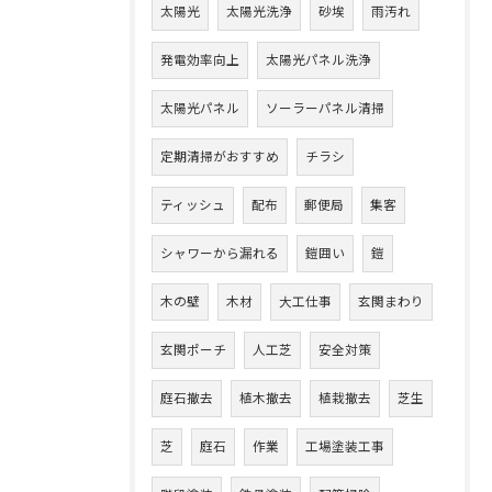
太陽光
太陽光洗浄
砂埃
雨汚れ
発電効率向上
太陽光パネル洗浄
太陽光パネル
ソーラーパネル清掃
定期清掃がおすすめ
チラシ
ティッシュ
配布
郵便局
集客
シャワーから漏れる
鎧囲い
鎧
木の壁
木材
大工仕事
玄関まわり
玄関ポーチ
人工芝
安全対策
庭石撤去
植木撤去
植栽撤去
芝生
芝
庭石
作業
工場塗装工事