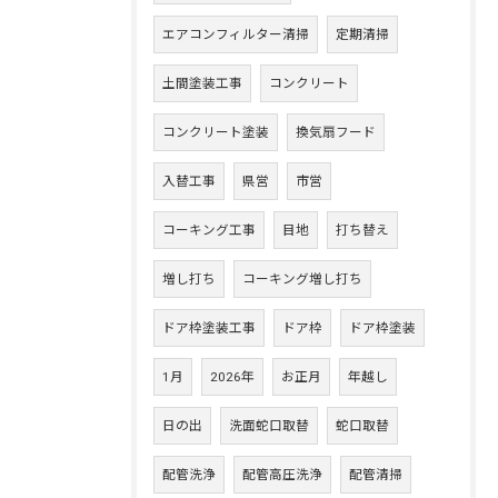
エアコンフィルター清掃
定期清掃
土間塗装工事
コンクリート
コンクリート塗装
換気扇フード
入替工事
県営
市営
コーキング工事
目地
打ち替え
増し打ち
コーキング増し打ち
ドア枠塗装工事
ドア枠
ドア枠塗装
1月
2026年
お正月
年越し
日の出
洗面蛇口取替
蛇口取替
配管洗浄
配管高圧洗浄
配管清掃