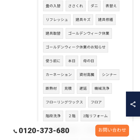
畳の入替
ささくれ
ダニ
表替え
リフレッシュ
建具キズ
建具修繕
建具取替
ゴールデンウィーク休業
ゴールデンウィーク休業のお知らせ
使う前に
本日
母の日
カーネーション
資材高騰
シンナー
断熱材
見積
遅延
機械洗浄
フローリングワックス
フロア
階段洗浄
２階
2階リフォーム
0120-373-680
１つの部屋から2つ
一つのお部屋を二つ
お問い合わせ