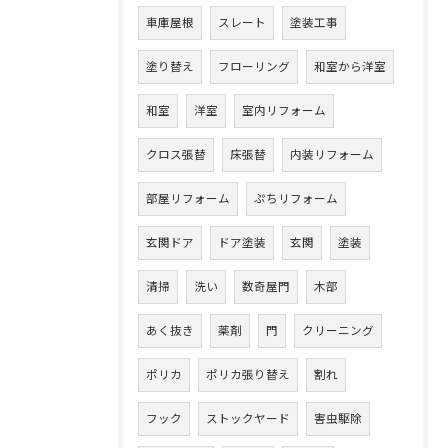
車庫屋根
スレート
塗装工事
塗り替え
フローリング
和室から洋室
和室
洋室
室内リフォーム
クロス張替
床張替
内装リフォーム
部屋リフォーム
ぷちリフォーム
玄関ドア
ドア塗装
玄関
塗装
清掃
洗い
数奇屋門
木部
あく抜き
薬剤
門
クリーニング
ポリカ
ポリカ張り替え
割れ
フック
ストックヤード
害虫駆除