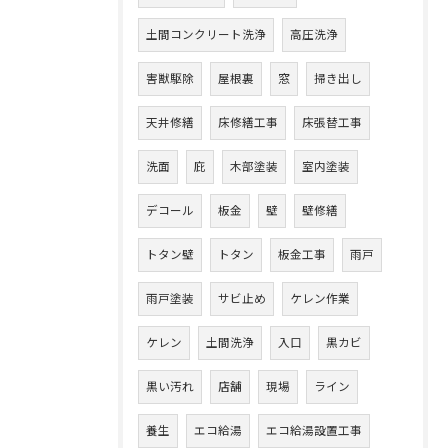
土間コンクリート洗浄
高圧洗浄
害獣駆除
屋根裏
窓
掃き出し
天井修繕
床修繕工事
床張替工事
洗面
庇
木部塗装
室内塗装
デコール
板金
壁
壁修繕
トタン壁
トタン
板金工事
雨戸
雨戸塗装
サビ止め
ケレン作業
ケレン
土間洗浄
入口
黒カビ
黒い汚れ
店舗
現場
ライン
養生
エコ給湯
エコ給湯設置工事