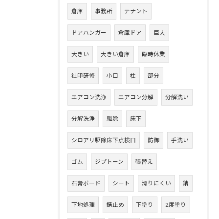
倉庫
事務所
テナント
ドアハンガー
倉庫ドア
巨大
大きい
大きい倉庫
臨時休業
社印研修
小口
柱
部分
エアコン洗浄
エアコン分解
分解洗い
分解洗浄
駆除
床下
シロアリ駆除床下点検口
防御
手洗い
ゴム
ジプトーン
張替え
石膏ボード
シート
滑りにくい
錆
下地処理
錆止め
下塗り
2度塗り