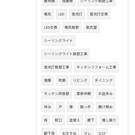
屋修繕
陸屋根
シーリング取替工事
電気
LED
蛍光灯
蛍光灯交換
LED交換
電気取替
脱衣室
シーリングライト
シーリングライト取替工事
蛍光灯取替工事
キッチンリフォーム工事
増築
改築
リビング
ダイニング
キッチン床張替
夏季休暇
お盆休み
休み
戸
扉
取っ手
開け閉め
桟
蛇口
塗替え
廊下
増し張り
廊下床
おすすめ
ズレ
ひび