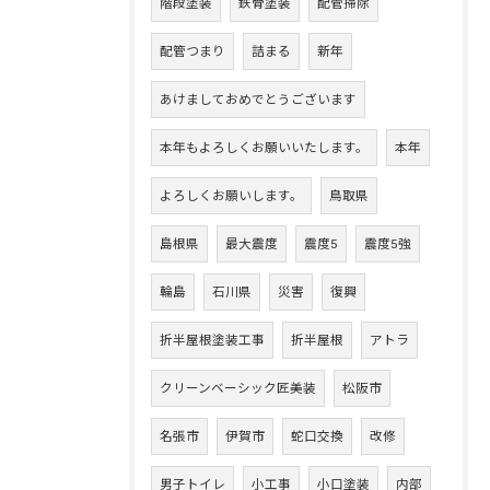
階段塗装
鉄骨塗装
配管掃除
配管つまり
詰まる
新年
あけましておめでとうございます
本年もよろしくお願いいたします。
本年
よろしくお願いします。
鳥取県
島根県
最大震度
震度5
震度5強
輪島
石川県
災害
復興
折半屋根塗装工事
折半屋根
アトラ
クリーンベーシック匠美装
松阪市
名張市
伊賀市
蛇口交換
改修
男子トイレ
小工事
小口塗装
内部