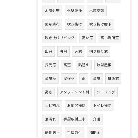
木部外壁
外壁洗浄
木部薬剤
薬剤塗布
吹き抜け
吹き抜け廊下
吹き抜けリビング
高い窓
高い場所窓
出窓
腰窓
天窓
明り取り窓
採光窓
高窓
貼替え
波型屋根
金属板
屋根材
雨
金属
排煙窓
高さ
アタッチメント材
シーリング
ヒビ割れ
お風呂掃除
トイレ掃除
油汚れ
手摺取付工事
介護
転倒防止
手摺取付
補助金