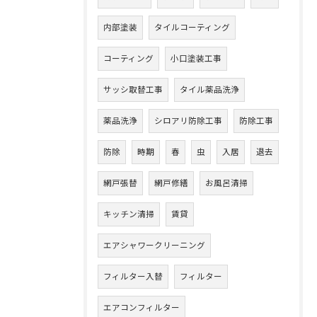
内部塗装
タイルコーティング
コーティング
小口塗装工事
サッシ取替工事
タイル薬品洗浄
薬品洗浄
シロアリ防除工事
防除工事
防除
時期
春
虫
入居
退去
網戸張替
網戸修繕
お風呂清掃
キッチン清掃
賃貸
エアシャワークリーニング
フィルター入替
フィルター
エアコンフィルター