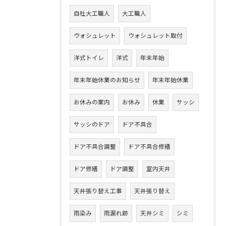
自社大工職人
大工職人
ウォシュレット
ウォシュレット取付
洋式トイレ
洋式
年末年始
年末年始休業のお知らせ
年末年始休業
お休みの案内
お休み
休業
サッシ
サッシのドア
ドア不具合
ドア不具合調整
ドア不具合修繕
ドア修繕
ドア調整
室内天井
天井張り替え工事
天井張り替え
雨染み
雨漏れ跡
天井シミ
シミ