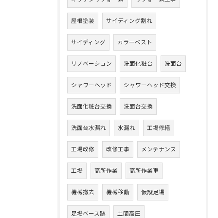
屋根塗装
サイディング割れ
サイディング
カラーベスト
リノベーション
洗面化粧台
洗面台
シャワーヘッド
シャワーヘッド交換
洗面化粧台交換
洗面台交換
洗面台水漏れ
水漏れ
工場修繕
工場改修
改修工事
メンテナンス
工場
高所作業
高所作業車
機械撤去
機械移動
仮設足場
足場ベース跡
土間高圧