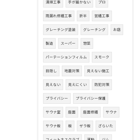
清掃工事
手が届かない
プロ
雨漏れ修繕工事
折半
営繕工事
グレーチング塗装
グレーチング
お店
製造
スーパー
惣菜
パーテーションフィルム
スモーク
目隠し
地震対策
見えない施工
見えない
見えにくい
防犯対策
プライバシー
プライバシー保護
サウナ室
座面
座面修繕
サウナ
サウナ板
板
ザラ板
ざらいた
フィットネスクラブ
運動
ジム