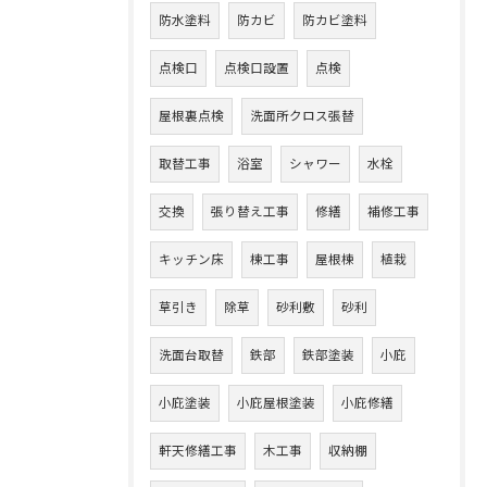
防水塗料
防カビ
防カビ塗料
点検口
点検口設置
点検
屋根裏点検
洗面所クロス張替
取替工事
浴室
シャワー
水栓
交換
張り替え工事
修繕
補修工事
キッチン床
棟工事
屋根棟
植栽
草引き
除草
砂利敷
砂利
洗面台取替
鉄部
鉄部塗装
小庇
小庇塗装
小庇屋根塗装
小庇修繕
軒天修繕工事
木工事
収納棚