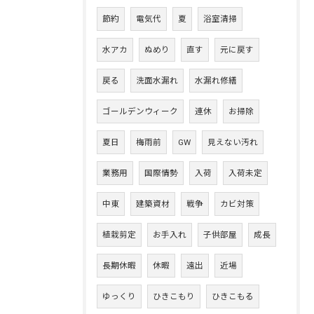
節約
電気代
夏
浴室清掃
水アカ
ぬめり
直す
元に戻す
戻る
洗面水漏れ
水漏れ修繕
ゴールデンウィーク
連休
お掃除
夏日
梅雨前
GW
見えない汚れ
業務用
国際情勢
入荷
入荷未定
中東
建築資材
戦争
カビ対策
植栽剪定
お手入れ
子供部屋
成長
長期休暇
休暇
遠出
近場
ゆっくり
ひきこもり
ひきこもる