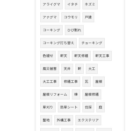
アライグマ
イタチ
ネズミ
アナグマ
コウモリ
戸建
コーキング
ひび割れ
コーキング打ち替え
チョーキング
色褪せ
軒天
軒天修繕
軒天工事
風災被害
天井
軒
大工
大工工事
修繕工事
瓦
屋根
屋根リフォーム
棟
屋根修繕
草刈り
防草シート
伐採
庭
整地
外構工事
エクステリア