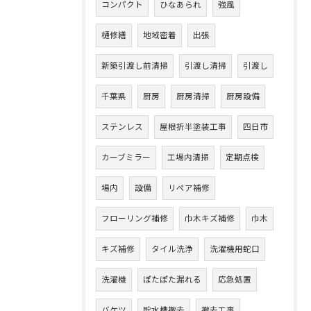
コンパクト
ひなあられ
強風
樋修繕
地域密着
出張
新築引渡し前清掃
引渡し清掃
引渡し
千葉県
厨房
厨房清掃
厨房設備
ステンレス
屋根折半塗装工事
四日市
カーブミラー
工場内清掃
定期点検
場内
設備
リペア補修
フローリング補修
巾木キズ補修
巾木
キズ補修
タイル洗浄
洗濯機用蛇口
洗濯機
ぽたぽた漏れる
応急処置
バケツ
貯水槽撤去
撤去工事