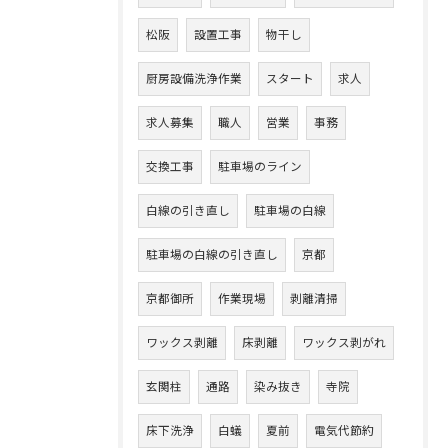
松阪
設置工事
物干し
厨房設備洗浄作業
スタート
求人
求人募集
職人
営業
事務
交換工事
駐車場のライン
白線の引き直し
駐車場の白線
駐車場の白線の引き直し
京都
京都御所
作業現場
剥離清掃
ワックス剥離
床剥離
ワックス剥がれ
玄関柱
通路
染み抜き
寺院
床下洗浄
白蟻
夏前
電気代節約