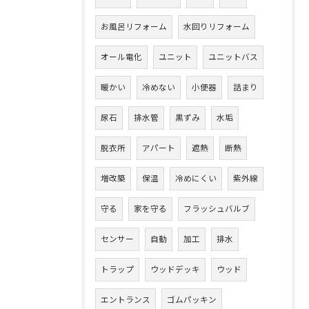
お風呂リフォーム
水回りリフォーム
オール電化
ユニット
ユニットバス
暖かい
冷めない
小便器
詰まり
尿石
排水管
黒ずみ
水垢
脱衣所
アパート
遮熱
断熱
増改築
保温
冷めにくい
紫外線
守る
家を守る
フラッシュバルブ
センサー
自動
加工
排水
トラップ
ウッドデッキ
ウッド
エントランス
ゴムパッキン