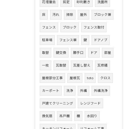
花壇撤去
剪定
砂利敷き
洗面所
床
汚れ
掃除
屋外
ブロック塀
フェンス
ブロック
フェンス取付
駐車場
フェンス塀
鍵
ドアノブ
取替
鍵交換
勝手口
ドア
部屋
一枚
瓦取替
瓦差し替え
瓦修繕
屋根部分工事
屋根瓦
toto
クロス
カーポート
洗浄
外構
外構洗浄
戸建てクリーニング
レンジフード
換気扇
吊戸棚
棚
水回り
キッチンリフォーム
リフォーム工事