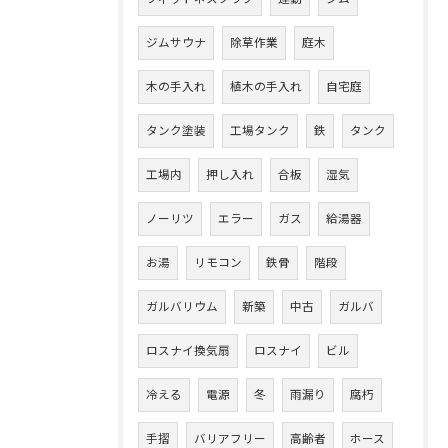
ジムサウナ
除草作業
庭木
木の手入れ
植木の手入れ
自宅庭
タンク塗装
工場タンク
鉄
タンク
工場内
押し入れ
合板
湿気
ノーリツ
エラー
ガス
給湯器
お湯
リモコン
鉄骨
階段
ガルバリウム
新築
中古
ガルバ
ロスナイ換気扇
ロスナイ
ビル
冷える
電源
冬
雨漏り
腐朽
手摺
バリアフリー
高齢者
ホース