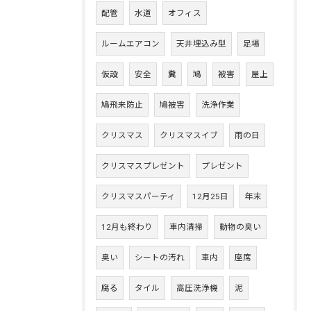
配管
水道
オフィス
ルームエアコン
天井埋込み型
足場
仮設
安全
糞
鳩
被害
屋上
鳩飛来防止
鳩被害
洗浄作業
クリスマス
クリスマスイブ
雨の日
クリスマスプレゼント
プレゼント
クリスマスパーティ
12月25日
年末
12月も終わり
車内清掃
動物の臭い
臭い
シートの汚れ
車内
座席
腐る
タイル
高圧洗浄機
泥