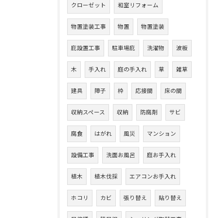
クローゼット
和室リフォーム
物置塗装工事
物置
物置塗装
庇設置工事
駐車場庇
洗濯物
波板
木
手入れ
庭の手入れ
草
雑草
建具
障子
枠
応接間
床の間
収納スペース
収納
防腐剤
サビ
腐食
はがれ
風災
マンション
設備工事
洗面お風呂
庭お手入れ
植木
植木伐採
エアコンお手入れ
ホコリ
カビ
張り替え
貼り替え