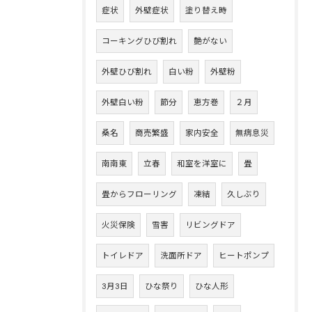
症状
外壁症状
塗り替え時
コーキングひび割れ
艶がない
外壁ひび割れ
白い粉
外壁粉
外壁白い粉
節分
恵方巻
２月
桑名
商売繁盛
家内安全
無病息災
南南東
立春
和室を洋室に
畳
畳からフローリング
凍結
久しぶり
火災保険
雪害
リビングドア
トイレドア
洗面所ドア
ヒートポンプ
3月3日
ひな祭り
ひな人形