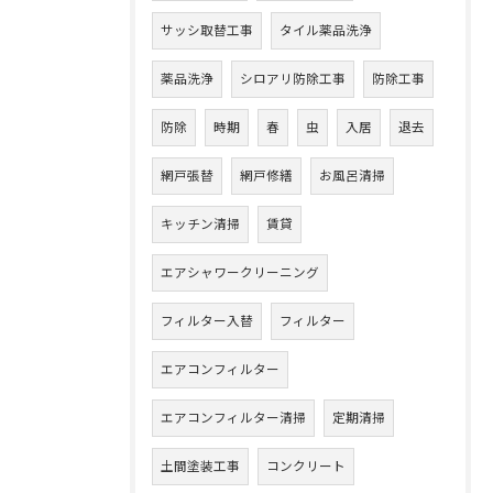
サッシ取替工事
タイル薬品洗浄
薬品洗浄
シロアリ防除工事
防除工事
防除
時期
春
虫
入居
退去
網戸張替
網戸修繕
お風呂清掃
キッチン清掃
賃貸
エアシャワークリーニング
フィルター入替
フィルター
エアコンフィルター
エアコンフィルター清掃
定期清掃
土間塗装工事
コンクリート