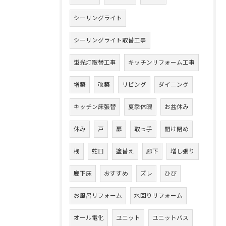
シーリングライト
シーリングライト取替工事
蛍光灯取替工事
キッチンリフォーム工事
増築
改築
リビング
ダイニング
キッチン床張替
夏季休暇
お盆休み
休み
戸
扉
取っ手
開け閉め
桟
蛇口
塗替え
廊下
増し張り
廊下床
おすすめ
ズレ
ひび
お風呂リフォーム
水回りリフォーム
オール電化
ユニット
ユニットバス