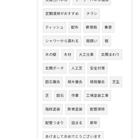
太陽光パネル
ソーラーパネル清掃
定期清掃がおすすめ
チラシ
ティッシュ
配布
郵便局
集客
シャワーから漏れる
鎧囲い
鎧
木の壁
木材
大工仕事
玄関まわり
玄関ポーチ
人工芝
安全対策
庭石撤去
植木撤去
植栽撤去
芝生
芝
庭石
作業
工場塗装工事
階段塗装
鉄骨塗装
配管掃除
配管つまり
詰まる
新年
あけましておめでとうございます