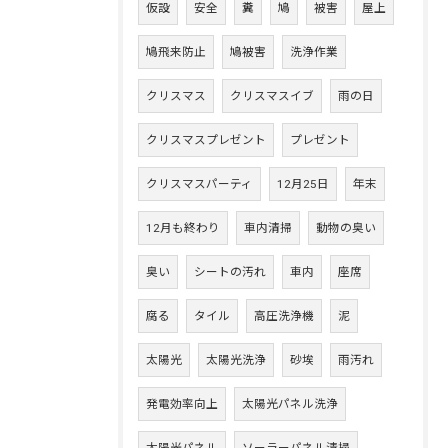
仮設
安全
糞
鳩
被害
屋上
鳩飛来防止
鳩被害
洗浄作業
クリスマス
クリスマスイブ
雨の日
クリスマスプレゼント
プレゼント
クリスマスパーティ
12月25日
年末
12月も終わり
車内清掃
動物の臭い
臭い
シートの汚れ
車内
座席
腐る
タイル
高圧洗浄機
泥
太陽光
太陽光洗浄
砂埃
雨汚れ
発電効率向上
太陽光パネル洗浄