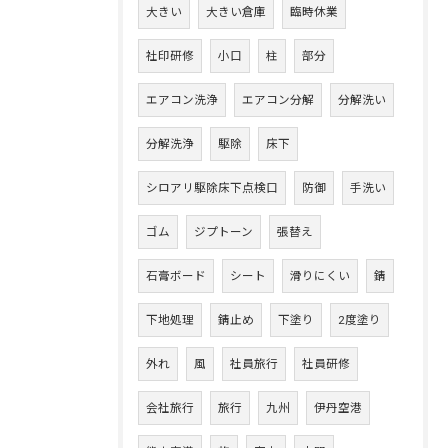
大きい
大きい倉庫
臨時休業
社印研修
小口
柱
部分
エアコン洗浄
エアコン分解
分解洗い
分解洗浄
駆除
床下
シロアリ駆除床下点検口
防御
手洗い
ゴム
ジプトーン
張替え
石膏ボード
シート
滑りにくい
錆
下地処理
錆止め
下塗り
2度塗り
外れ
風
社員旅行
社員研修
会社旅行
旅行
九州
伊丹空港