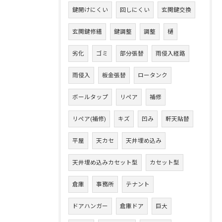
鍵開けにくい
回しにくい
玄関鍵交換
玄関鍵修繕
鍵調整
調整
樋
劣化
ゴミ
部分張替
雨侵入経路
雨侵入
板金張替
ロータンク
ボールタップ
リペア
補修
リペア(補修)
キズ
凹み
軒天貼替
平屋
天カセ
天井埋め込み
天井埋め込みカセット型
カセット型
倉庫
事務所
テナント
ドアハンガー
倉庫ドア
巨大