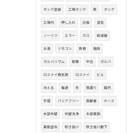
タンク塗装
工場タンク
鉄
タンク
工場内
押し入れ
合板
湿気
ノーリツ
エラー
ガス
給湯器
お湯
リモコン
鉄骨
階段
ガルバリウム
新築
中古
ガルバ
ロスナイ換気扇
ロスナイ
ビル
冷える
電源
冬
雨漏り
腐朽
手摺
バリアフリー
高齢者
ホース
木部外壁
外壁洗浄
木部薬剤
薬剤塗布
吹き抜け
吹き抜け廊下