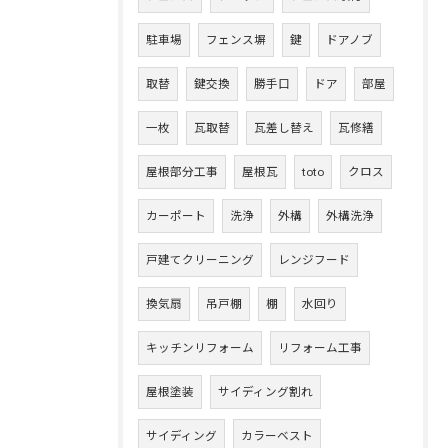
駐車場
フェンス塀
鍵
ドアノブ
取替
鍵交換
勝手口
ドア
部屋
一枚
瓦取替
瓦差し替え
瓦修繕
屋根部分工事
屋根瓦
toto
クロス
カーポート
洗浄
外構
外構洗浄
戸建てクリーニング
レンジフード
換気扇
吊戸棚
棚
水回り
キッチンリフォーム
リフォーム工事
屋根塗装
サイディング割れ
サイディング
カラーベスト