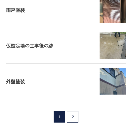
雨戸塗装
仮設足場の工事後の跡
外壁塗装
1
2