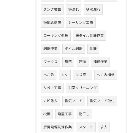
タンク撤去
樋漏れ
樋水漏れ
樋応急処置
シーリング工事
コーキング処理
床タイル剥離作業
剥離作業
タイル剥離
剥離
ワックス
病院
建物
補修作業
へこみ
カケ
キズ直し
へこみ補修
リペア工事
浴室クリーニング
カビ除去
換気フード
換気フード取付
松阪
設置工事
物干し
厨房設備洗浄作業
スタート
求人