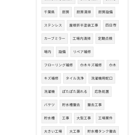
千葉県
厨房
厨房清掃
厨房設備
ステンレス
屋根折半塗装工事
四日市
カーブミラー
工場内清掃
定期点検
場内
設備
リペア補修
フローリング補修
巾木キズ補修
巾木
キズ補修
タイル洗浄
洗濯機用蛇口
洗濯機
ぽたぽた漏れる
応急処置
バケツ
貯水槽撤去
撤去工事
貯水槽
工事
大型工事
工場案件
大きい工場
大工事
貯水槽タンク撤去