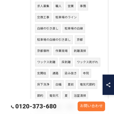
求人募集
職人
営業
事務
交換工事
駐車場のライン
白線の引き直し
駐車場の白線
駐車場の白線の引き直し
京都
京都御所
作業現場
剥離清掃
ワックス剥離
床剥離
ワックス剥がれ
玄関柱
通路
染み抜き
寺院
床下洗浄
白蟻
夏前
電気代節約
節約
電気代
夏
浴室清掃
0120-373-680
お問い合わせ
水アカ
ぬめり
直す
元に戻す