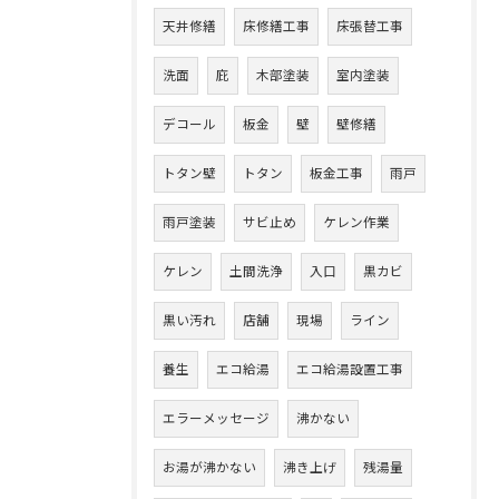
天井修繕
床修繕工事
床張替工事
洗面
庇
木部塗装
室内塗装
デコール
板金
壁
壁修繕
トタン壁
トタン
板金工事
雨戸
雨戸塗装
サビ止め
ケレン作業
ケレン
土間洗浄
入口
黒カビ
黒い汚れ
店舗
現場
ライン
養生
エコ給湯
エコ給湯設置工事
エラーメッセージ
沸かない
お湯が沸かない
沸き上げ
残湯量