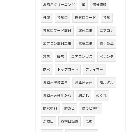
お風呂クリーニング
蔵
部分修繕
外壁
換気口
換気口フード
換気
換気口フード取付
取付工事
エアコン
エアコン取付工事
電気工事
電化製品
冷房
暖房
エアコンガス
ベランダ
防水
トップコート
プライマー
お風呂塗装工事
お風呂天井
モルタル
お風呂天井剥がれ
剥がれ
めくれ
防水塗料
防カビ
防カビ塗料
点検口
点検口設置
点検