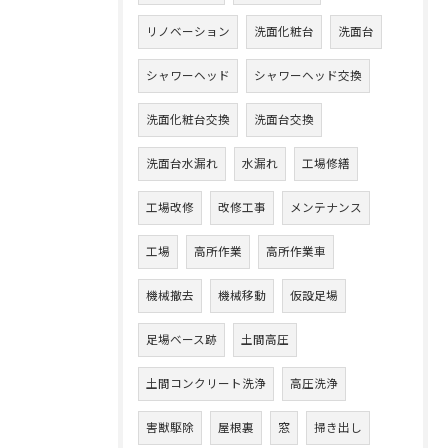
リノベーション
洗面化粧台
洗面台
シャワーヘッド
シャワーヘッド交換
洗面化粧台交換
洗面台交換
洗面台水漏れ
水漏れ
工場修繕
工場改修
改修工事
メンテナンス
工場
高所作業
高所作業車
機械撤去
機械移動
仮設足場
足場ベース跡
土間高圧
土間コンクリート洗浄
高圧洗浄
害獣駆除
屋根裏
窓
掃き出し