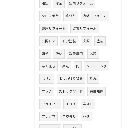
和室
洋室
室内リフォーム
クロス張替
床張替
内装リフォーム
部屋リフォーム
ぷちリフォーム
玄関ドア
ドア塗装
玄関
塗装
清掃
洗い
数奇屋門
木部
あく抜き
薬剤
門
クリーニング
ポリカ
ポリカ張り替え
割れ
フック
ストックヤード
害虫駆除
アライグマ
イタチ
ネズミ
アナグマ
コウモリ
戸建