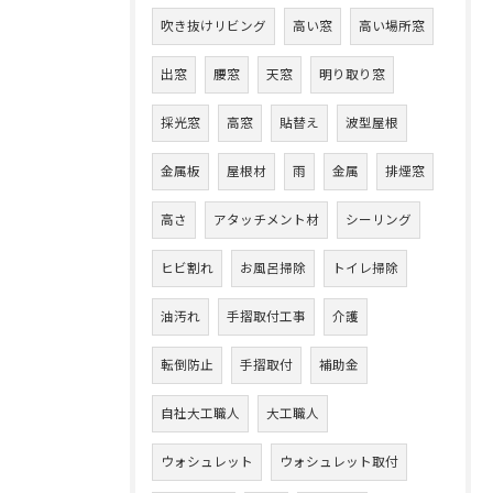
吹き抜けリビング
高い窓
高い場所窓
出窓
腰窓
天窓
明り取り窓
採光窓
高窓
貼替え
波型屋根
金属板
屋根材
雨
金属
排煙窓
高さ
アタッチメント材
シーリング
ヒビ割れ
お風呂掃除
トイレ掃除
油汚れ
手摺取付工事
介護
転倒防止
手摺取付
補助金
自社大工職人
大工職人
ウォシュレット
ウォシュレット取付