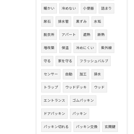
暖かい
冷めない
小便器
詰まり
尿石
排水管
黒ずみ
水垢
脱衣所
アパート
遮熱
断熱
増改築
保温
冷めにくい
紫外線
守る
家を守る
フラッシュバルブ
センサー
自動
加工
排水
トラップ
ウッドデッキ
ウッド
エントランス
ゴムパッキン
ドアパッキン
パッキン
パッキン切れる
パッキン交換
玄関鍵