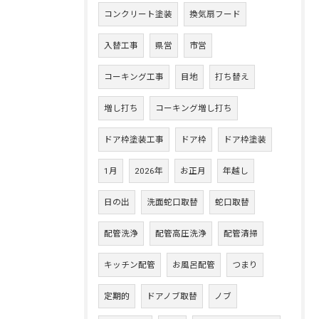
コンクリート塗装
換気扇フード
入替工事
県営
市営
コーキング工事
目地
打ち替え
増し打ち
コーキング増し打ち
ドア枠塗装工事
ドア枠
ドア枠塗装
1月
2026年
お正月
年越し
日の出
洗面蛇口取替
蛇口取替
配管洗浄
配管高圧洗浄
配管清掃
キッチン配管
お風呂配管
つまり
定期的
ドアノブ取替
ノブ