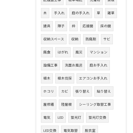
庇設置工事
駐車場庇
洗濯物
波板
木
手入れ
庭の手入れ
草
雑草
建具
障子
枠
応接間
床の間
収納スペース
収納
防腐剤
サビ
腐食
はがれ
風災
マンション
設備工事
洗面お風呂
庭お手入れ
植木
植木伐採
エアコンお手入れ
ホコリ
カビ
張り替え
貼り替え
屋修繕
陸屋根
シーリング取替工事
電気
LED
蛍光灯
蛍光灯交換
LED交換
電気取替
脱衣室