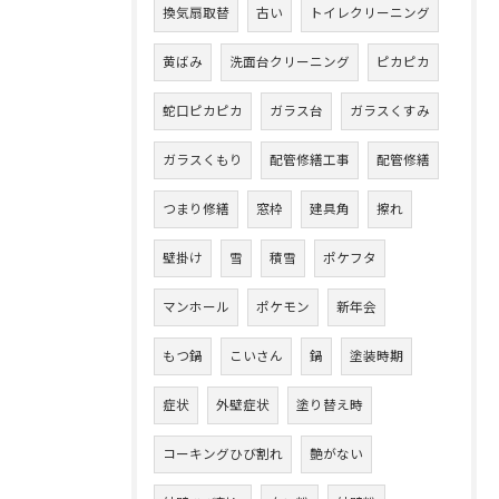
換気扇取替
古い
トイレクリーニング
黄ばみ
洗面台クリーニング
ピカピカ
蛇口ピカピカ
ガラス台
ガラスくすみ
ガラスくもり
配管修繕工事
配管修繕
つまり修繕
窓枠
建具角
擦れ
壁掛け
雪
積雪
ポケフタ
マンホール
ポケモン
新年会
もつ鍋
こいさん
鍋
塗装時期
症状
外壁症状
塗り替え時
コーキングひび割れ
艶がない