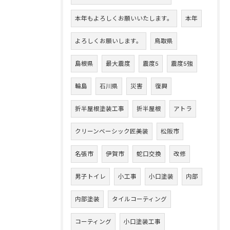
本年もよろしくお願いいたします。
本年
よろしくお願いします。
鳥取県
島根県
最大震度
震度5
震度5強
輪島
石川県
災害
復興
折半屋根塗装工事
折半屋根
アトラ
クリーンベーシック匠美装
松阪市
名張市
伊賀市
蛇口交換
改修
男子トイレ
小工事
小口塗装
内部
内部塗装
タイルコーティング
コーティング
小口塗装工事