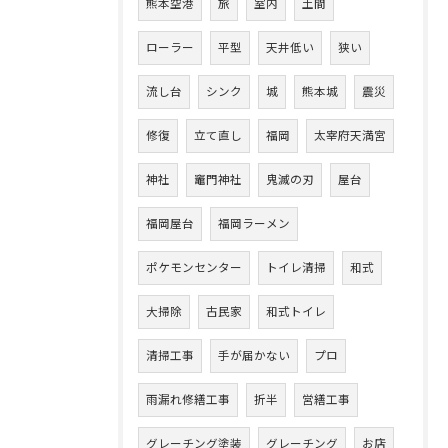
熊本空港
旅
室内
土間
ローラー
平型
天井低い
狭い
流し台
シンク
城
熊本城
震災
修復
立て直し
福岡
太宰府天満宮
神社
竈門神社
鬼滅の刃
屋台
福岡屋台
福岡ラーメン
ポケモンセンター
トイレ清掃
和式
大掃除
古民家
和式トイレ
清掃工事
手が届かない
プロ
雨漏れ修繕工事
折半
営繕工事
グレーチング塗装
グレーチング
お店