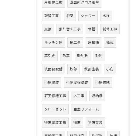
屋根裏点検
洗面所クロス張替
取替工事
浴室
シャワー
水栓
交換
張り替え工事
修繕
補修工事
キッチン床
棟工事
屋根棟
植栽
草引き
除草
砂利敷
砂利
洗面台取替
鉄部
鉄部塗装
小庇
小庇塗装
小庇屋根塗装
小庇修繕
軒天修繕工事
木工事
収納棚
クローゼット
和室リフォーム
物置塗装工事
物置
物置塗装