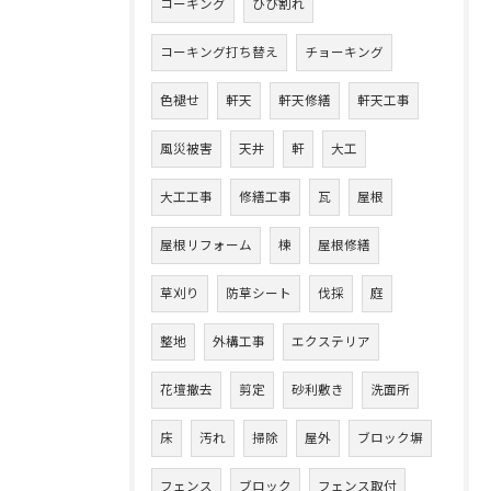
コーキング
ひび割れ
コーキング打ち替え
チョーキング
色褪せ
軒天
軒天修繕
軒天工事
風災被害
天井
軒
大工
大工工事
修繕工事
瓦
屋根
屋根リフォーム
棟
屋根修繕
草刈り
防草シート
伐採
庭
整地
外構工事
エクステリア
花壇撤去
剪定
砂利敷き
洗面所
床
汚れ
掃除
屋外
ブロック塀
フェンス
ブロック
フェンス取付