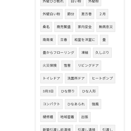
外壁ひび割れ
白い粉
外壁粉
外壁白い粉
節分
恵方巻
２月
桑名
商売繁盛
家内安全
無病息災
南南東
立春
和室を洋室に
畳
畳からフローリング
凍結
久しぶり
火災保険
雪害
リビングドア
トイレドア
洗面所ドア
ヒートポンプ
3月3日
ひな祭り
ひな人形
コンパクト
ひなあられ
強風
樋修繕
地域密着
出張
新築引渡し前清掃
引渡し清掃
引渡し