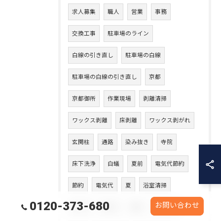
求人募集
職人
営業
事務
交換工事
駐車場のライン
白線の引き直し
駐車場の白線
駐車場の白線の引き直し
京都
京都御所
作業現場
剥離清掃
ワックス剥離
床剥離
ワックス剥がれ
玄関柱
通路
染み抜き
寺院
床下洗浄
白蟻
夏前
電気代節約
節約
電気代
夏
浴室清掃
0120-373-680
お問い合わせ
水アカ
ぬめり
直す
元に戻す