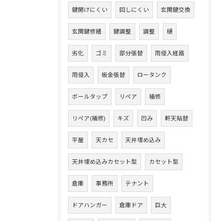
鍵開けにくい
回しにくい
玄関鍵交換
玄関鍵修繕
鍵調整
調整
樋
劣化
ゴミ
部分張替
雨侵入経路
雨侵入
板金張替
ロータンク
ボールタップ
リペア
補修
リペア(補修)
キズ
凹み
軒天貼替
平屋
天カセ
天井埋め込み
天井埋め込みカセット型
カセット型
倉庫
事務所
テナント
ドアハンガー
倉庫ドア
巨大