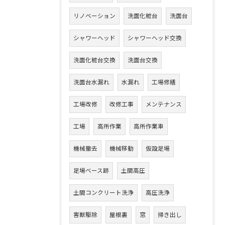
リノベーション
洗面化粧台
洗面台
シャワーヘッド
シャワーヘッド交換
洗面化粧台交換
洗面台交換
洗面台水漏れ
水漏れ
工場修繕
工場改修
改修工事
メンテナンス
工場
高所作業
高所作業車
機械撤去
機械移動
仮設足場
足場ベース跡
土間高圧
土間コンクリート洗浄
高圧洗浄
害獣駆除
屋根裏
窓
掃き出し