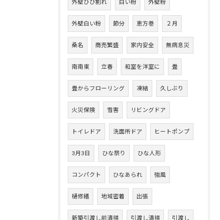
外壁ひび割れ
白い粉
外壁粉
外壁白い粉
節分
恵方巻
２月
桑名
商売繁盛
家内安全
無病息災
南南東
立春
和室を洋室に
畳
畳からフローリング
凍結
久しぶり
火災保険
雪害
リビングドア
トイレドア
洗面所ドア
ヒートポンプ
3月3日
ひな祭り
ひな人形
コンパクト
ひなあられ
強風
樋修繕
地域密着
出張
新築引渡し前清掃
引渡し清掃
引渡し