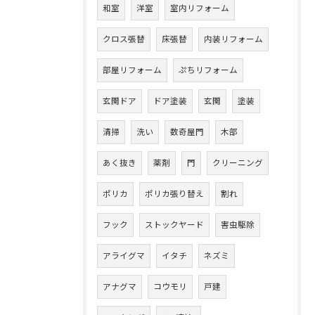
和室
洋室
室内リフォーム
クロス張替
床張替
内装リフォーム
部屋リフォーム
ぷちリフォーム
玄関ドア
ドア塗装
玄関
塗装
清掃
洗い
数奇屋門
木部
あく抜き
薬剤
門
クリーニング
ポリカ
ポリカ張り替え
割れ
フック
ストックヤード
害虫駆除
アライグマ
イタチ
ネズミ
アナグマ
コウモリ
戸建