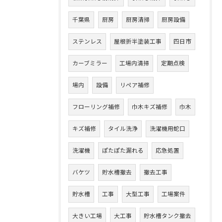
千葉県
厨房
厨房清掃
厨房設備
ステンレス
屋根折半塗装工事
四日市
カーブミラー
工場内清掃
定期点検
場内
設備
リペア補修
フローリング補修
巾木キズ補修
巾木
キズ補修
タイル洗浄
洗濯機用蛇口
洗濯機
ぽたぽた漏れる
応急処置
バケツ
貯水槽撤去
撤去工事
貯水槽
工事
大型工事
工場案件
大きい工場
大工事
貯水槽タンク撤去