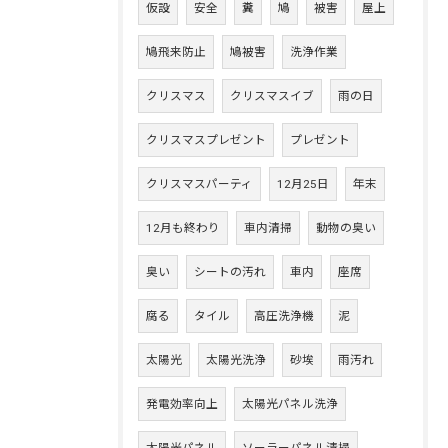
仮設
安全
糞
鳩
被害
屋上
鳩飛来防止
鳩被害
洗浄作業
クリスマス
クリスマスイブ
雨の日
クリスマスプレゼント
プレゼント
クリスマスパーティ
12月25日
年末
12月も終わり
車内清掃
動物の臭い
臭い
シートの汚れ
車内
座席
腐る
タイル
高圧洗浄機
泥
太陽光
太陽光洗浄
砂埃
雨汚れ
発電効率向上
太陽光パネル洗浄