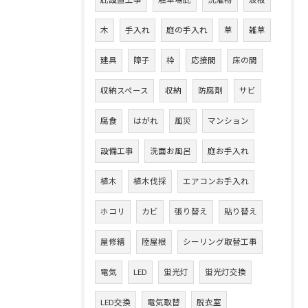
庇設置工事
駐車場庇
洗濯物
波板
木
手入れ
庭の手入れ
草
雑草
建具
障子
枠
応接間
床の間
収納スペース
収納
防腐剤
サビ
腐食
はがれ
風災
マンション
設備工事
洗面お風呂
庭お手入れ
植木
植木伐採
エアコンお手入れ
ホコリ
カビ
張り替え
貼り替え
屋修繕
陸屋根
シーリング取替工事
電気
LED
蛍光灯
蛍光灯交換
LED交換
電気取替
脱衣室