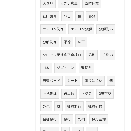
大きい
大きい倉庫
臨時休業
社印研修
小口
柱
部分
エアコン洗浄
エアコン分解
分解洗い
分解洗浄
駆除
床下
シロアリ駆除床下点検口
防御
手洗い
ゴム
ジプトーン
張替え
石膏ボード
シート
滑りにくい
錆
下地処理
錆止め
下塗り
2度塗り
外れ
風
社員旅行
社員研修
会社旅行
旅行
九州
伊丹空港