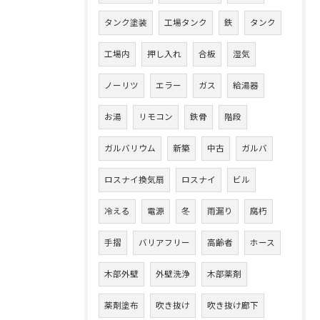
タンク塗装
工場タンク
鉄
タンク
工場内
押し入れ
合板
湿気
ノーリツ
エラー
ガス
給湯器
お湯
リモコン
鉄骨
階段
ガルバリウム
新築
中古
ガルバ
ロスナイ換気扇
ロスナイ
ビル
冷える
電源
冬
雨漏り
腐朽
手摺
バリアフリー
高齢者
ホース
木部外壁
外壁洗浄
木部薬剤
薬剤塗布
吹き抜け
吹き抜け廊下