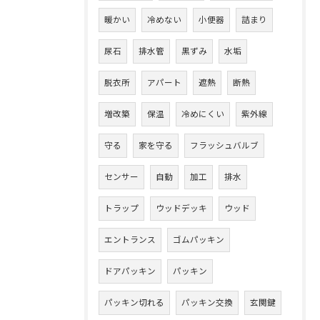
暖かい
冷めない
小便器
詰まり
尿石
排水管
黒ずみ
水垢
脱衣所
アパート
遮熱
断熱
増改築
保温
冷めにくい
紫外線
守る
家を守る
フラッシュバルブ
センサー
自動
加工
排水
トラップ
ウッドデッキ
ウッド
エントランス
ゴムパッキン
ドアパッキン
パッキン
パッキン切れる
パッキン交換
玄関鍵