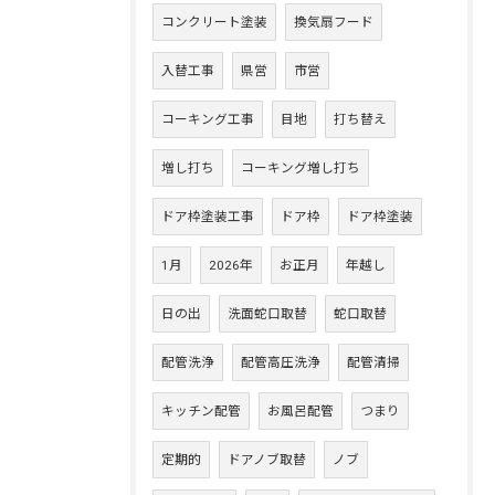
コンクリート塗装
換気扇フード
入替工事
県営
市営
コーキング工事
目地
打ち替え
増し打ち
コーキング増し打ち
ドア枠塗装工事
ドア枠
ドア枠塗装
1月
2026年
お正月
年越し
日の出
洗面蛇口取替
蛇口取替
配管洗浄
配管高圧洗浄
配管清掃
キッチン配管
お風呂配管
つまり
定期的
ドアノブ取替
ノブ