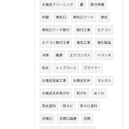
お風呂クリーニング
蔵
部分修繕
外壁
換気口
換気口フード
換気
換気口フード取付
取付工事
エアコン
エアコン取付工事
電気工事
電化製品
冷房
暖房
エアコンガス
ベランダ
防水
トップコート
プライマー
お風呂塗装工事
お風呂天井
モルタル
お風呂天井剥がれ
剥がれ
めくれ
防水塗料
防カビ
防カビ塗料
点検口
点検口設置
点検