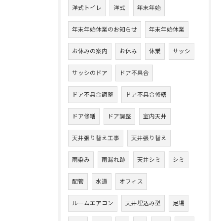
洋式トイレ
洋式
年末年始
年末年始休業のお知らせ
年末年始休業
お休みの案内
お休み
休業
サッシ
サッシのドア
ドア不具合
ドア不具合調整
ドア不具合修繕
ドア修繕
ドア調整
室内天井
天井張り替え工事
天井張り替え
雨染み
雨漏れ跡
天井シミ
シミ
配管
水道
オフィス
ルームエアコン
天井埋込み型
足場