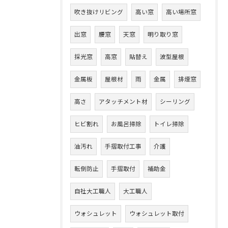
吹き抜けリビング
高い窓
高い場所窓
出窓
腰窓
天窓
明り取り窓
採光窓
高窓
貼替え
波型屋根
金属板
屋根材
雨
金属
排煙窓
高さ
アタッチメント材
シーリング
ヒビ割れ
お風呂掃除
トイレ掃除
油汚れ
手摺取付工事
介護
転倒防止
手摺取付
補助金
自社大工職人
大工職人
ウォシュレット
ウォシュレット取付