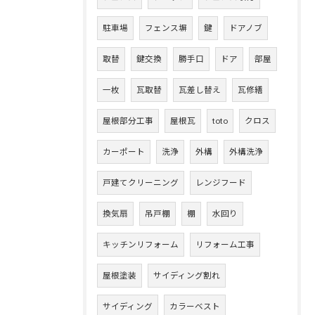
駐車場
フェンス塀
鍵
ドアノブ
取替
鍵交換
勝手口
ドア
部屋
一枚
瓦取替
瓦差し替え
瓦修繕
屋根部分工事
屋根瓦
toto
クロス
カーポート
洗浄
外構
外構洗浄
戸建てクリーニング
レンジフード
換気扇
吊戸棚
棚
水回り
キッチンリフォーム
リフォーム工事
屋根塗装
サイディング割れ
サイディング
カラーベスト