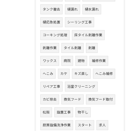
タンク撤去
樋漏れ
樋水漏れ
樋応急処置
シーリング工事
コーキング処理
床タイル剥離作業
剥離作業
タイル剥離
剥離
ワックス
病院
建物
補修作業
へこみ
カケ
キズ直し
へこみ補修
リペア工事
浴室クリーニング
カビ除去
換気フード
換気フード取付
松阪
設置工事
物干し
厨房設備洗浄作業
スタート
求人