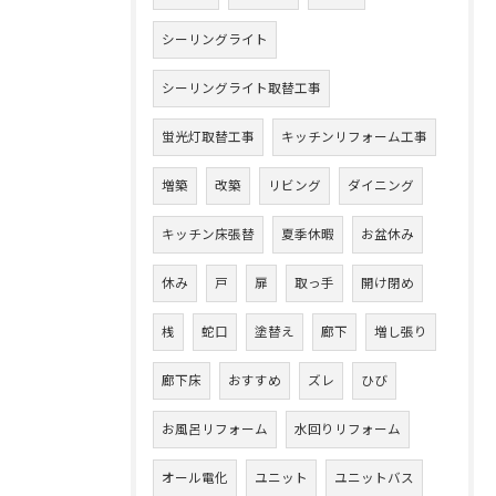
シーリングライト
シーリングライト取替工事
蛍光灯取替工事
キッチンリフォーム工事
増築
改築
リビング
ダイニング
キッチン床張替
夏季休暇
お盆休み
休み
戸
扉
取っ手
開け閉め
桟
蛇口
塗替え
廊下
増し張り
廊下床
おすすめ
ズレ
ひび
お風呂リフォーム
水回りリフォーム
オール電化
ユニット
ユニットバス