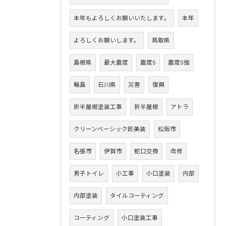
本年もよろしくお願いいたします。
本年
よろしくお願いします。
鳥取県
島根県
最大震度
震度5
震度5強
輪島
石川県
災害
復興
折半屋根塗装工事
折半屋根
アトラ
クリーンベーシック匠美装
松阪市
名張市
伊賀市
蛇口交換
改修
男子トイレ
小工事
小口塗装
内部
内部塗装
タイルコーティング
コーティング
小口塗装工事