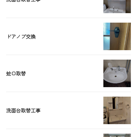
ドアノブ交換
蛇口取替
洗面台取替工事