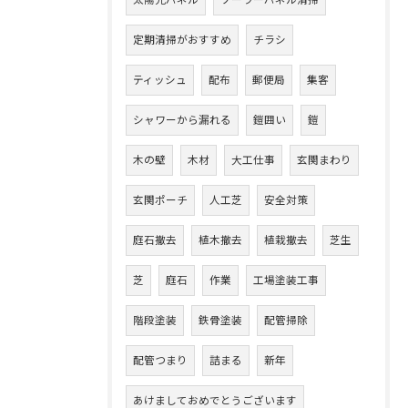
太陽光パネル
ソーラーパネル清掃
定期清掃がおすすめ
チラシ
ティッシュ
配布
郵便局
集客
シャワーから漏れる
鎧囲い
鎧
木の壁
木材
大工仕事
玄関まわり
玄関ポーチ
人工芝
安全対策
庭石撤去
植木撤去
植栽撤去
芝生
芝
庭石
作業
工場塗装工事
階段塗装
鉄骨塗装
配管掃除
配管つまり
詰まる
新年
あけましておめでとうございます