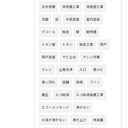
天井修繕
床修繕工事
床張替工事
洗面
庇
木部塗装
室内塗装
デコール
板金
壁
壁修繕
トタン壁
トタン
板金工事
雨戸
雨戸塗装
サビ止め
ケレン作業
ケレン
土間洗浄
入口
黒カビ
黒い汚れ
店舗
現場
ライン
養生
エコ給湯
エコ給湯設置工事
エラーメッセージ
沸かない
お湯が沸かない
沸き上げ
残湯量