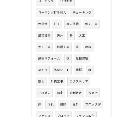
コーキング
ひび割れ
コーキング打ち替え
チョーキング
色褪せ
軒天
軒天修繕
軒天工事
風災被害
天井
軒
大工
大工工事
修繕工事
瓦
屋根
屋根リフォーム
棟
屋根修繕
草刈り
防草シート
伐採
庭
整地
外構工事
エクステリア
花壇撤去
剪定
砂利敷き
洗面所
床
汚れ
掃除
屋外
ブロック塀
フェンス
ブロック
フェンス取付