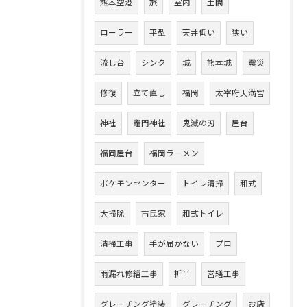
熊本空港
旅
室内
土間
ローラー
平型
天井低い
狭い
流し台
シンク
城
熊本城
震災
修復
立て直し
福岡
太宰府天満宮
神社
竈門神社
鬼滅の刃
屋台
福岡屋台
福岡ラーメン
ポケモンセンター
トイレ清掃
和式
大掃除
古民家
和式トイレ
清掃工事
手が届かない
プロ
雨漏れ修繕工事
折半
営繕工事
グレーチング塗装
グレーチング
お店