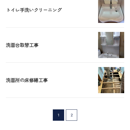
トイレ手洗いクリーニング
洗面台取替工事
洗面所の床修繕工事
1
2