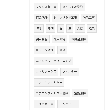
サッシ取替工事
タイル薬品洗浄
薬品洗浄
シロアリ防除工事
防除工事
防除
時期
春
虫
入居
退去
網戸張替
網戸修繕
お風呂清掃
キッチン清掃
賃貸
エアシャワークリーニング
フィルター入替
フィルター
エアコンフィルター
エアコンフィルター清掃
定期清掃
土間塗装工事
コンクリート