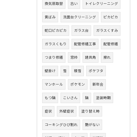
換気扇取替
古い
トイレクリーニング
黄ばみ
洗面台クリーニング
ピカピカ
蛇口ピカピカ
ガラス台
ガラスくすみ
ガラスくもり
配管修繕工事
配管修繕
つまり修繕
窓枠
建具角
擦れ
壁掛け
雪
積雪
ポケフタ
マンホール
ポケモン
新年会
もつ鍋
こいさん
鍋
塗装時期
症状
外壁症状
塗り替え時
コーキングひび割れ
艶がない