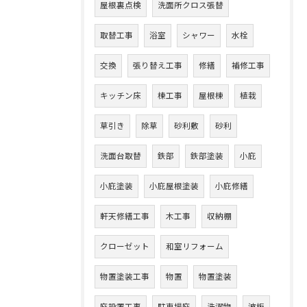
屋根裏点検
洗面所クロス張替
取替工事
浴室
シャワー
水栓
交換
張り替え工事
修繕
補修工事
キッチン床
棟工事
屋根棟
植栽
草引き
除草
砂利敷
砂利
洗面台取替
鉄部
鉄部塗装
小庇
小庇塗装
小庇屋根塗装
小庇修繕
軒天修繕工事
木工事
収納棚
クローゼット
和室リフォーム
物置塗装工事
物置
物置塗装