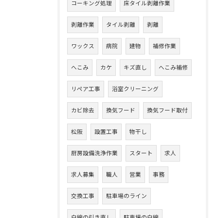
コーキング処理
床タイル剥離作業
剥離作業
タイル剥離
剥離
ワックス
病院
建物
補修作業
へこみ
カケ
キズ直し
へこみ補修
リペア工事
浴室クリーニング
カビ除去
換気フード
換気フード取付
松阪
設置工事
物干し
厨房設備洗浄作業
スタート
求人
求人募集
職人
営業
事務
交換工事
駐車場のライン
白線の引き直し
駐車場の白線