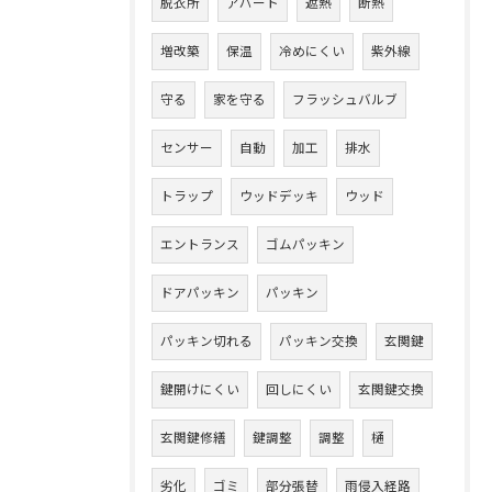
脱衣所
アパート
遮熱
断熱
増改築
保温
冷めにくい
紫外線
守る
家を守る
フラッシュバルブ
センサー
自動
加工
排水
トラップ
ウッドデッキ
ウッド
エントランス
ゴムパッキン
ドアパッキン
パッキン
パッキン切れる
パッキン交換
玄関鍵
鍵開けにくい
回しにくい
玄関鍵交換
玄関鍵修繕
鍵調整
調整
樋
劣化
ゴミ
部分張替
雨侵入経路