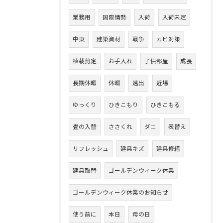
業務用
国際情勢
入荷
入荷未定
中東
建築資材
戦争
カビ対策
植栽剪定
お手入れ
子供部屋
成長
長期休暇
休暇
遠出
近場
ゆっくり
ひきこもり
ひきこもる
畳の入替
ささくれ
ダニ
表替え
リフレッシュ
建具キズ
建具修繕
建具取替
ゴールデンウィーク休業
ゴールデンウィーク休業のお知らせ
使う前に
本日
母の日