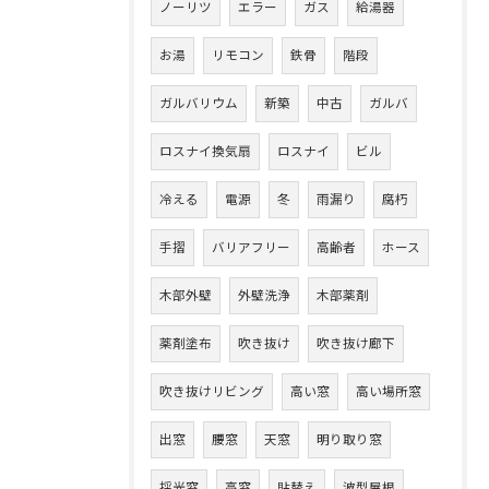
ノーリツ
エラー
ガス
給湯器
お湯
リモコン
鉄骨
階段
ガルバリウム
新築
中古
ガルバ
ロスナイ換気扇
ロスナイ
ビル
冷える
電源
冬
雨漏り
腐朽
手摺
バリアフリー
高齢者
ホース
木部外壁
外壁洗浄
木部薬剤
薬剤塗布
吹き抜け
吹き抜け廊下
吹き抜けリビング
高い窓
高い場所窓
出窓
腰窓
天窓
明り取り窓
採光窓
高窓
貼替え
波型屋根