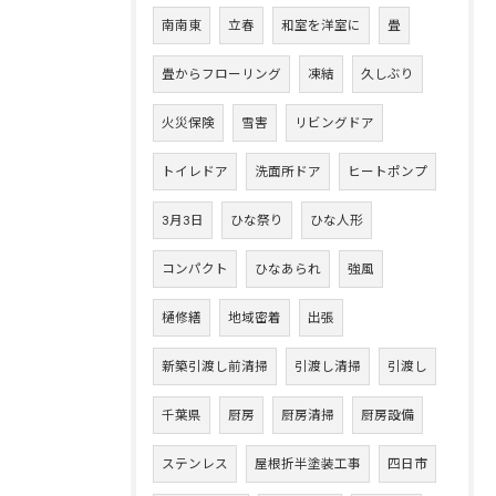
南南東
立春
和室を洋室に
畳
畳からフローリング
凍結
久しぶり
火災保険
雪害
リビングドア
トイレドア
洗面所ドア
ヒートポンプ
3月3日
ひな祭り
ひな人形
コンパクト
ひなあられ
強風
樋修繕
地域密着
出張
新築引渡し前清掃
引渡し清掃
引渡し
千葉県
厨房
厨房清掃
厨房設備
ステンレス
屋根折半塗装工事
四日市