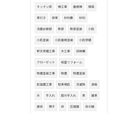
キッチン床
棟工事
屋根棟
植栽
草引き
除草
砂利敷
砂利
洗面台取替
鉄部
鉄部塗装
小庇
小庇塗装
小庇屋根塗装
小庇修繕
軒天修繕工事
木工事
収納棚
クローゼット
和室リフォーム
物置塗装工事
物置
物置塗装
庇設置工事
駐車場庇
洗濯物
波板
木
手入れ
庭の手入れ
草
雑草
建具
障子
枠
応接間
床の間