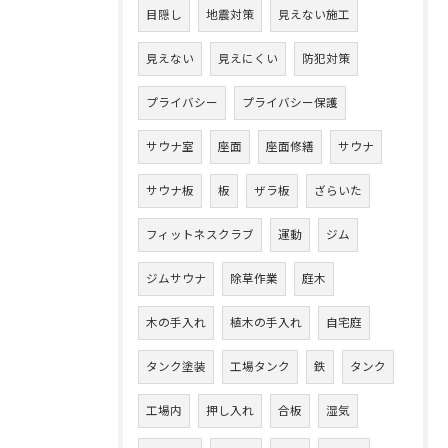
目隠し
地震対策
見えない施工
見えない
見えにくい
防犯対策
プライバシー
プライバシー保護
サウナ室
座面
座面修繕
サウナ
サウナ板
板
ザラ板
ざらいた
フィットネスクラブ
運動
ジム
ジムサウナ
除草作業
庭木
木の手入れ
植木の手入れ
自宅庭
タンク塗装
工場タンク
鉄
タンク
工場内
押し入れ
合板
湿気