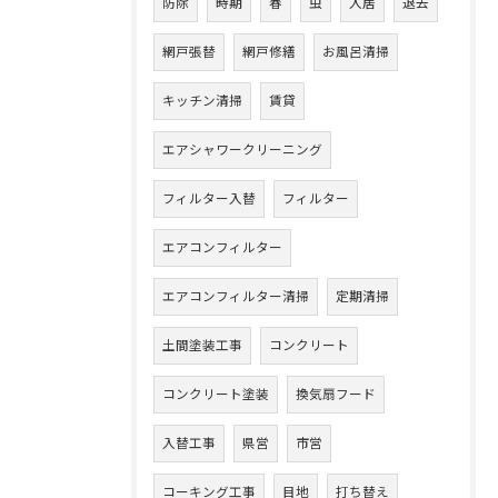
防除
時期
春
虫
入居
退去
網戸張替
網戸修繕
お風呂清掃
キッチン清掃
賃貸
エアシャワークリーニング
フィルター入替
フィルター
エアコンフィルター
エアコンフィルター清掃
定期清掃
土間塗装工事
コンクリート
コンクリート塗装
換気扇フード
入替工事
県営
市営
コーキング工事
目地
打ち替え