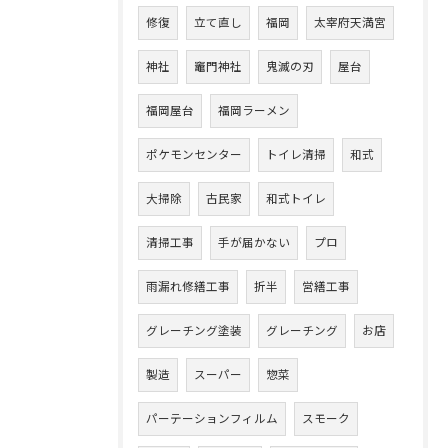
修復
立て直し
福岡
太宰府天満宮
神社
竈門神社
鬼滅の刃
屋台
福岡屋台
福岡ラーメン
ポケモンセンター
トイレ清掃
和式
大掃除
古民家
和式トイレ
清掃工事
手が届かない
プロ
雨漏れ修繕工事
折半
営繕工事
グレーチング塗装
グレーチング
お店
製造
スーパー
惣菜
パーテーションフィルム
スモーク