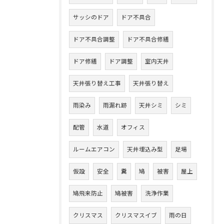
サッシのドア
ドア不具合
ドア不具合調整
ドア不具合修繕
ドア修繕
ドア調整
室内天井
天井張り替え工事
天井張り替え
雨染み
雨漏れ跡
天井シミ
シミ
配管
水道
オフィス
ルームエアコン
天井埋込み型
足場
仮設
安全
糞
鳩
被害
屋上
鳩飛来防止
鳩被害
洗浄作業
クリスマス
クリスマスイブ
雨の日