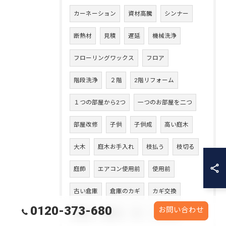
カーネーション
資材高騰
シンナー
断熱材
見積
遅延
機械洗浄
フローリングワックス
フロア
階段洗浄
２階
2階リフォーム
１つの部屋から2つ
一つのお部屋を二つ
部屋改修
子供
子供成
高い庭木
大木
庭木お手入れ
枝払う
枝切る
庭師
エアコン使用前
使用前
古い倉庫
倉庫のカギ
カギ交換
0120-373-680
お問い合わせ
鍵取替
鍵紛失
熊
クマ対策