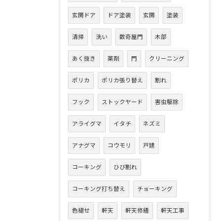
玄関ドア
ドア塗装
玄関
塗装
清掃
洗い
数奇屋門
木部
あく抜き
薬剤
門
クリーニング
ポリカ
ポリカ張り替え
割れ
フック
ストックヤード
害虫駆除
アライグマ
イタチ
ネズミ
アナグマ
コウモリ
戸建
コーキング
ひび割れ
コーキング打ち替え
チョーキング
色褪せ
軒天
軒天修繕
軒天工事