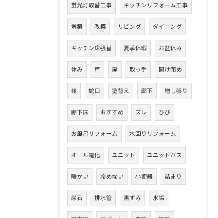
蛍光灯取替工事
キッチンリフォーム工事
増築
改築
リビング
ダイニング
キッチン床張替
夏季休暇
お盆休み
休み
戸
扉
取っ手
開け閉め
桟
蛇口
塗替え
廊下
増し張り
廊下床
おすすめ
ズレ
ひび
お風呂リフォーム
水回りリフォーム
オール電化
ユニット
ユニットバス
暖かい
冷めない
小便器
詰まり
尿石
排水管
黒ずみ
水垢