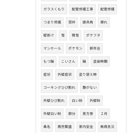
ガラスくもり
配管修繕工事
配管修繕
つまり修繕
窓枠
建具角
擦れ
壁掛け
雪
積雪
ポケフタ
マンホール
ポケモン
新年会
もつ鍋
こいさん
鍋
塗装時期
症状
外壁症状
塗り替え時
コーキングひび割れ
艶がない
外壁ひび割れ
白い粉
外壁粉
外壁白い粉
節分
恵方巻
２月
桑名
商売繁盛
家内安全
無病息災