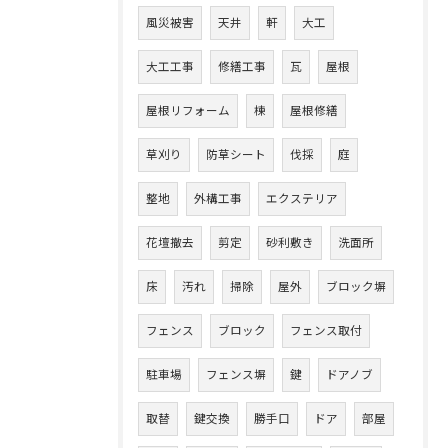
風災被害
天井
軒
大工
大工工事
修繕工事
瓦
屋根
屋根リフォーム
棟
屋根修繕
草刈り
防草シート
伐採
庭
整地
外構工事
エクステリア
花壇撤去
剪定
砂利敷き
洗面所
床
汚れ
掃除
屋外
ブロック塀
フェンス
ブロック
フェンス取付
駐車場
フェンス塀
鍵
ドアノブ
取替
鍵交換
勝手口
ドア
部屋