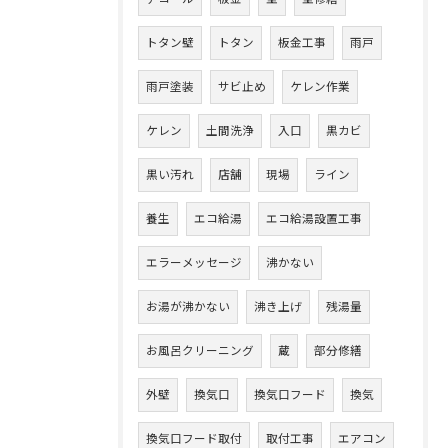
トタン壁
トタン
板金工事
雨戸
雨戸塗装
サビ止め
ケレン作業
ケレン
土間洗浄
入口
黒カビ
黒い汚れ
店舗
現場
ライン
養生
エコ給湯
エコ給湯設置工事
エラーメッセージ
沸かない
お湯が沸かない
沸き上げ
残湯量
お風呂クリーニング
蔵
部分修繕
外壁
換気口
換気口フード
換気
換気口フード取付
取付工事
エアコン