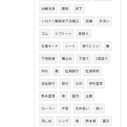
分解洗浄
駆除
床下
シロアリ駆除床下点検口
防御
手洗い
ゴム
ジプトーン
張替え
石膏ボード
シート
滑りにくい
錆
下地処理
錆止め
下塗り
2度塗り
外れ
風
社員旅行
社員研修
会社旅行
旅行
九州
伊丹空港
熊本空港
旅
室内
土間
ローラー
平型
天井低い
狭い
流し台
シンク
城
熊本城
震災