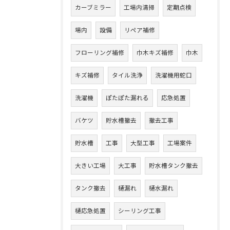
カーブミラー
工場内清掃
定期点検
場内
設備
リペア補修
フローリング補修
巾木キズ補修
巾木
キズ補修
タイル洗浄
洗濯機用蛇口
洗濯機
ぽたぽた漏れる
応急処置
バケツ
貯水槽撤去
撤去工事
貯水槽
工事
大型工事
工場案件
大きい工場
大工事
貯水槽タンク撤去
タンク撤去
樋漏れ
樋水漏れ
樋応急処置
シーリング工事