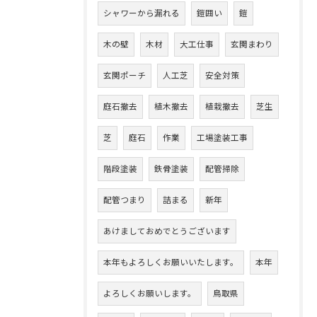
シャワーから漏れる
鎧囲い
鎧
木の壁
木材
大工仕事
玄関まわり
玄関ポーチ
人工芝
安全対策
庭石撤去
植木撤去
植栽撤去
芝生
芝
庭石
作業
工場塗装工事
階段塗装
鉄骨塗装
配管掃除
配管つまり
詰まる
新年
あけましておめでとうございます
本年もよろしくお願いいたします。
本年
よろしくお願いします。
鳥取県