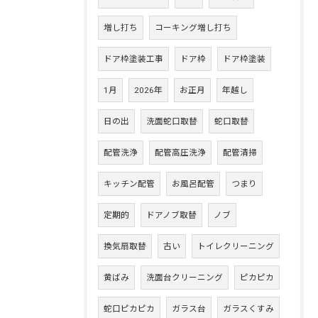
増し打ち
コーキング増し打ち
ドア枠塗装工事
ドア枠
ドア枠塗装
1月
2026年
お正月
年越し
日の出
洗面蛇口取替
蛇口取替
配管洗浄
配管高圧洗浄
配管清掃
キッチン配管
お風呂配管
つまり
定期的
ドアノブ取替
ノブ
換気扇取替
古い
トイレクリーニング
黄ばみ
洗面台クリーニング
ピカピカ
蛇口ピカピカ
ガラス台
ガラスくすみ