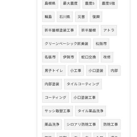
島根県
最大震度
震度5
震度5強
輪島
石川県
災害
復興
折半屋根塗装工事
折半屋根
アトラ
クリーンベーシック匠美装
松阪市
名張市
伊賀市
蛇口交換
改修
男子トイレ
小工事
小口塗装
内部
内部塗装
タイルコーティング
コーティング
小口塗装工事
サッシ取替工事
タイル薬品洗浄
薬品洗浄
シロアリ防除工事
防除工事