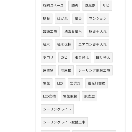
収納スペース
収納
防腐剤
サビ
腐食
はがれ
風災
マンション
設備工事
洗面お風呂
庭お手入れ
植木
植木伐採
エアコンお手入れ
ホコリ
カビ
張り替え
貼り替え
屋修繕
陸屋根
シーリング取替工事
電気
LED
蛍光灯
蛍光灯交換
LED交換
電気取替
脱衣室
シーリングライト
シーリングライト取替工事