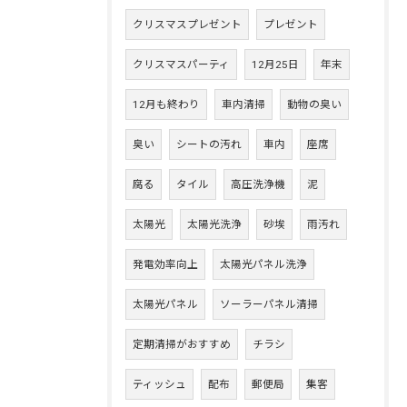
クリスマスプレゼント
プレゼント
クリスマスパーティ
12月25日
年末
12月も終わり
車内清掃
動物の臭い
臭い
シートの汚れ
車内
座席
腐る
タイル
高圧洗浄機
泥
太陽光
太陽光洗浄
砂埃
雨汚れ
発電効率向上
太陽光パネル洗浄
太陽光パネル
ソーラーパネル清掃
定期清掃がおすすめ
チラシ
ティッシュ
配布
郵便局
集客