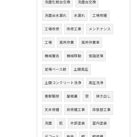
洗面化粧台交換
洗面台交換
洗面台水漏れ
水漏れ
工場修繕
工場改修
改修工事
メンテナンス
工場
高所作業
高所作業車
機械撤去
機械移動
仮設足場
足場ベース跡
土間高圧
土間コンクリート洗浄
高圧洗浄
害獣駆除
屋根裏
窓
掃き出し
天井修繕
床修繕工事
床張替工事
洗面
庇
木部塗装
室内塗装
デコール
板金
壁
壁修繕