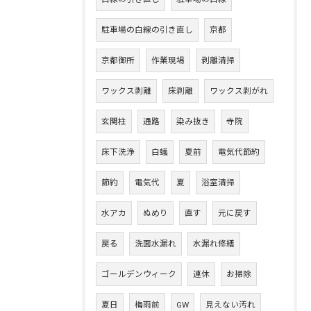
駐車場の白線の引き直し
京都
京都御所
作業現場
剥離清掃
ワックス剥離
床剥離
ワックス剥がれ
玄関柱
通路
染み抜き
寺院
床下洗浄
白蟻
夏前
電気代節約
節約
電気代
夏
浴室清掃
水アカ
ぬめり
直す
元に戻す
戻る
洗面水漏れ
水漏れ修繕
ゴールデンウィーク
連休
お掃除
夏日
梅雨前
GW
見えない汚れ