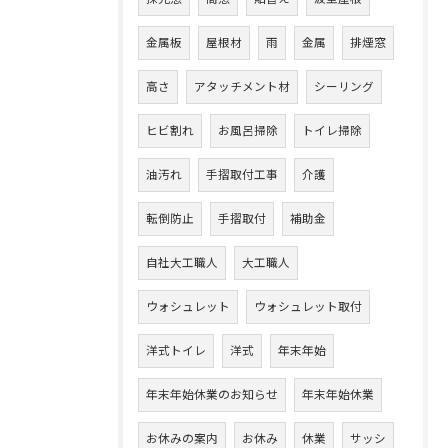
金属板
屋根材
雨
金属
排煙窓
高さ
アタッチメント材
シーリング
ヒビ割れ
お風呂掃除
トイレ掃除
油汚れ
手摺取付工事
介護
転倒防止
手摺取付
補助金
自社大工職人
大工職人
ウォシュレット
ウォシュレット取付
洋式トイレ
洋式
年末年始
年末年始休業のお知らせ
年末年始休業
お休みの案内
お休み
休業
サッシ