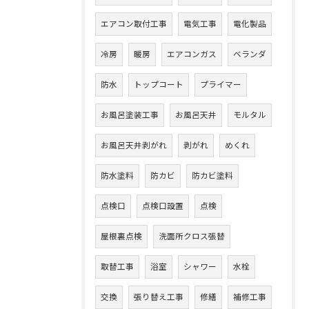
エアコン取付工事
電気工事
電化製品
冷房
暖房
エアコンガス
ベランダ
防水
トップコート
プライマー
お風呂塗装工事
お風呂天井
モルタル
お風呂天井剥がれ
剥がれ
めくれ
防水塗料
防カビ
防カビ塗料
点検口
点検口設置
点検
屋根裏点検
洗面所クロス張替
取替工事
浴室
シャワー
水栓
交換
張り替え工事
修繕
補修工事