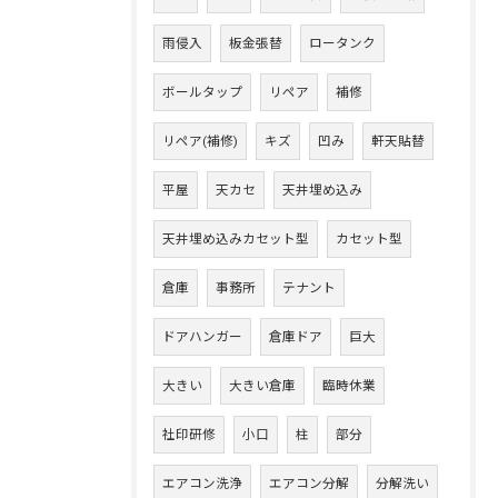
雨侵入
板金張替
ロータンク
ボールタップ
リペア
補修
リペア(補修)
キズ
凹み
軒天貼替
平屋
天カセ
天井埋め込み
天井埋め込みカセット型
カセット型
倉庫
事務所
テナント
ドアハンガー
倉庫ドア
巨大
大きい
大きい倉庫
臨時休業
社印研修
小口
柱
部分
エアコン洗浄
エアコン分解
分解洗い