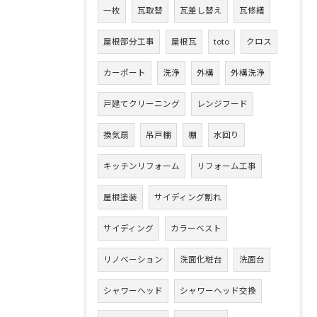
一枚
瓦取替
瓦差し替え
瓦修繕
屋根部分工事
屋根瓦
toto
クロス
カーポート
洗浄
外構
外構洗浄
戸建てクリーニング
レンジフード
換気扇
吊戸棚
棚
水回り
キッチンリフォーム
リフォーム工事
屋根塗装
サイディング割れ
サイディング
カラーベスト
リノベーション
洗面化粧台
洗面台
シャワーヘッド
シャワーヘッド交換