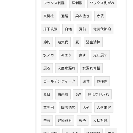
ワックス剥離
床剥離
ワックス剥がれ
玄関柱
通路
染み抜き
寺院
床下洗浄
白蟻
夏前
電気代節約
節約
電気代
夏
浴室清掃
水アカ
ぬめり
直す
元に戻す
戻る
洗面水漏れ
水漏れ修繕
ゴールデンウィーク
連休
お掃除
夏日
梅雨前
GW
見えない汚れ
業務用
国際情勢
入荷
入荷未定
中東
建築資材
戦争
カビ対策