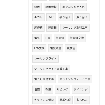
植木
植木伐採
エアコンお手入れ
ホコリ
カビ
張り替え
貼り替え
屋修繕
陸屋根
シーリング取替工事
電気
LED
蛍光灯
蛍光灯交換
LED交換
電気取替
脱衣室
シーリングライト
シーリングライト取替工事
蛍光灯取替工事
キッチンリフォーム工事
増築
改築
リビング
ダイニング
キッチン床張替
夏季休暇
お盆休み