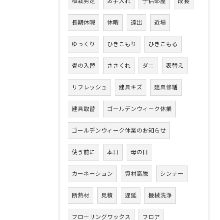
植栽剪定
お手入れ
子供部屋
成長
長期休暇
休暇
遠出
近場
ゆっくり
ひきこもり
ひきこもる
畳の入替
ささくれ
ダニ
表替え
リフレッシュ
建具キズ
建具修繕
建具取替
ゴールデンウィーク休業
ゴールデンウィーク休業のお知らせ
使う前に
本日
母の日
カーネーション
資材高騰
シンナー
断熱材
見積
遅延
機械洗浄
フローリングワックス
フロア