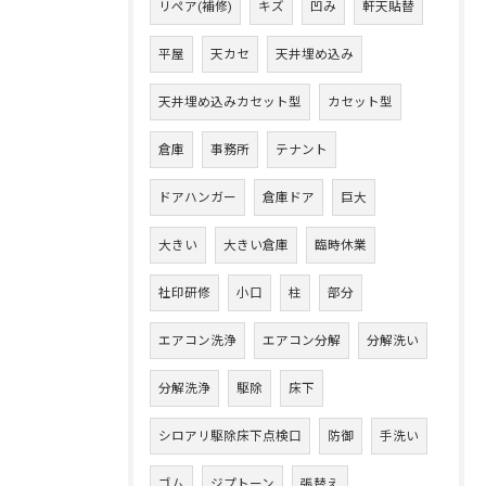
リペア(補修)
キズ
凹み
軒天貼替
平屋
天カセ
天井埋め込み
天井埋め込みカセット型
カセット型
倉庫
事務所
テナント
ドアハンガー
倉庫ドア
巨大
大きい
大きい倉庫
臨時休業
社印研修
小口
柱
部分
エアコン洗浄
エアコン分解
分解洗い
分解洗浄
駆除
床下
シロアリ駆除床下点検口
防御
手洗い
ゴム
ジプトーン
張替え