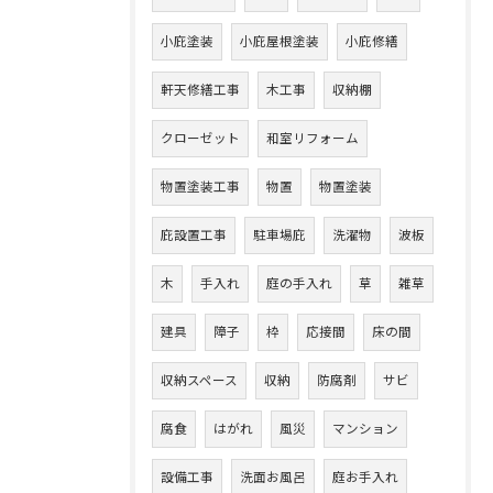
小庇塗装
小庇屋根塗装
小庇修繕
軒天修繕工事
木工事
収納棚
クローゼット
和室リフォーム
物置塗装工事
物置
物置塗装
庇設置工事
駐車場庇
洗濯物
波板
木
手入れ
庭の手入れ
草
雑草
建具
障子
枠
応接間
床の間
収納スペース
収納
防腐剤
サビ
腐食
はがれ
風災
マンション
設備工事
洗面お風呂
庭お手入れ