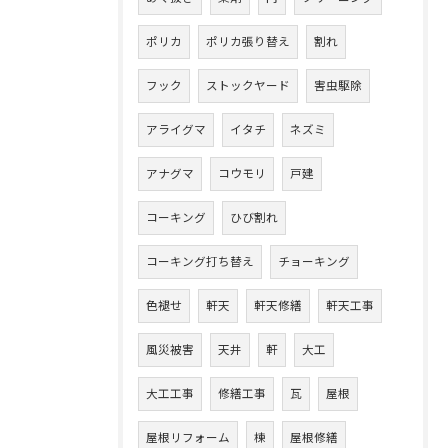
ポリカ
ポリカ張り替え
割れ
フック
ストックヤード
害虫駆除
アライグマ
イタチ
ネズミ
アナグマ
コウモリ
戸建
コーキング
ひび割れ
コーキング打ち替え
チョーキング
色褪せ
軒天
軒天修繕
軒天工事
風災被害
天井
軒
大工
大工工事
修繕工事
瓦
屋根
屋根リフォーム
棟
屋根修繕