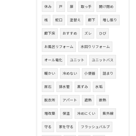
休み
戸
扉
取っ手
開け閉め
桟
蛇口
塗替え
廊下
増し張り
廊下床
おすすめ
ズレ
ひび
お風呂リフォーム
水回りリフォーム
オール電化
ユニット
ユニットバス
暖かい
冷めない
小便器
詰まり
尿石
排水管
黒ずみ
水垢
脱衣所
アパート
遮熱
断熱
増改築
保温
冷めにくい
紫外線
守る
家を守る
フラッシュバルブ