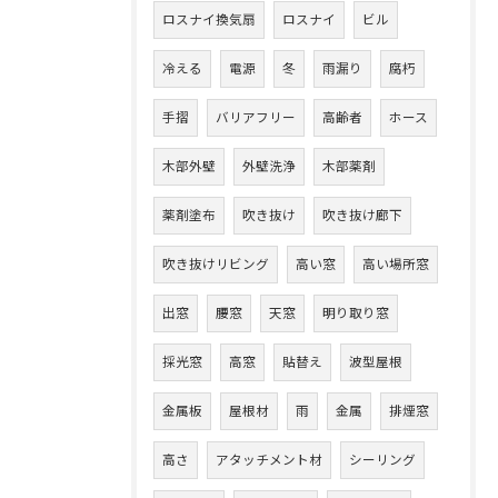
ロスナイ換気扇
ロスナイ
ビル
冷える
電源
冬
雨漏り
腐朽
手摺
バリアフリー
高齢者
ホース
木部外壁
外壁洗浄
木部薬剤
薬剤塗布
吹き抜け
吹き抜け廊下
吹き抜けリビング
高い窓
高い場所窓
出窓
腰窓
天窓
明り取り窓
採光窓
高窓
貼替え
波型屋根
金属板
屋根材
雨
金属
排煙窓
高さ
アタッチメント材
シーリング