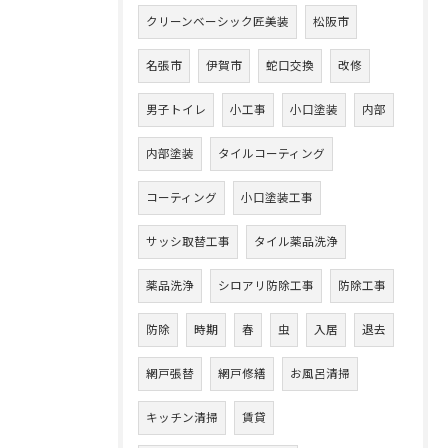
クリーンベーシック匠美装
松阪市
名張市
伊賀市
蛇口交換
改修
男子トイレ
小工事
小口塗装
内部
内部塗装
タイルコーティング
コーティング
小口塗装工事
サッシ取替工事
タイル薬品洗浄
薬品洗浄
シロアリ防除工事
防除工事
防除
時期
春
虫
入居
退去
網戸張替
網戸修繕
お風呂清掃
キッチン清掃
賃貸