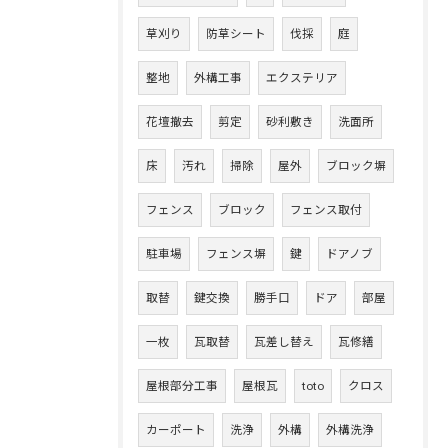
草刈り
防草シート
伐採
庭
整地
外構工事
エクステリア
花壇撤去
剪定
砂利敷き
洗面所
床
汚れ
掃除
屋外
ブロック塀
フェンス
ブロック
フェンス取付
駐車場
フェンス塀
鍵
ドアノブ
取替
鍵交換
勝手口
ドア
部屋
一枚
瓦取替
瓦差し替え
瓦修繕
屋根部分工事
屋根瓦
toto
クロス
カーポート
洗浄
外構
外構洗浄