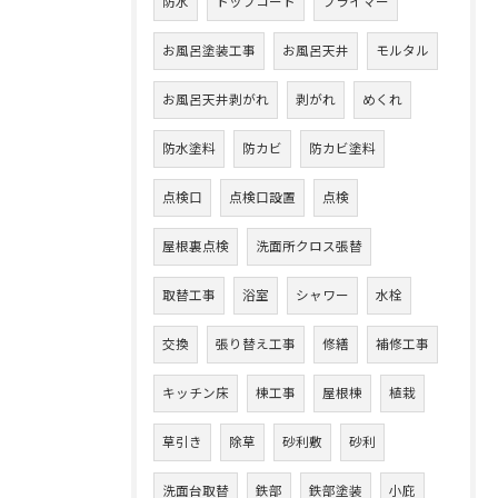
防水
トップコート
プライマー
お風呂塗装工事
お風呂天井
モルタル
お風呂天井剥がれ
剥がれ
めくれ
防水塗料
防カビ
防カビ塗料
点検口
点検口設置
点検
屋根裏点検
洗面所クロス張替
取替工事
浴室
シャワー
水栓
交換
張り替え工事
修繕
補修工事
キッチン床
棟工事
屋根棟
植栽
草引き
除草
砂利敷
砂利
洗面台取替
鉄部
鉄部塗装
小庇