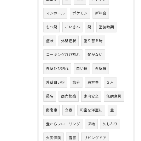
マンホール
ポケモン
新年会
もつ鍋
こいさん
鍋
塗装時期
症状
外壁症状
塗り替え時
コーキングひび割れ
艶がない
外壁ひび割れ
白い粉
外壁粉
外壁白い粉
節分
恵方巻
２月
桑名
商売繁盛
家内安全
無病息災
南南東
立春
和室を洋室に
畳
畳からフローリング
凍結
久しぶり
火災保険
雪害
リビングドア