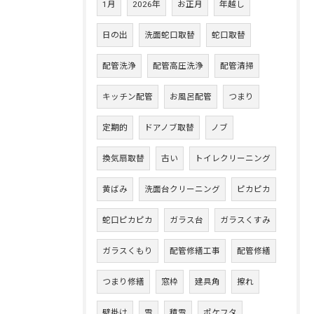
1月
2026年
お正月
年越し
日の出
洗面蛇口取替
蛇口取替
配管洗浄
配管高圧洗浄
配管清掃
キッチン配管
お風呂配管
つまり
定期的
ドアノブ取替
ノブ
換気扇取替
古い
トイレクリーニング
黄ばみ
洗面台クリーニング
ピカピカ
蛇口ピカピカ
ガラス台
ガラスくすみ
ガラスくもり
配管修繕工事
配管修繕
つまり修繕
窓枠
建具角
擦れ
壁掛け
雪
積雪
ポケフタ