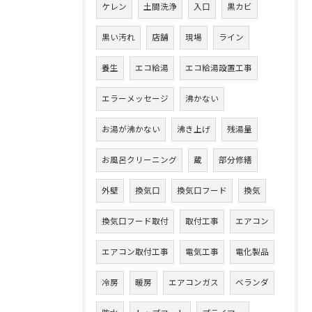
ケレン
土間洗浄
入口
黒カビ
黒い汚れ
店舗
現場
ライン
養生
エコ給湯
エコ給湯設置工事
エラーメッセージ
沸かない
お湯が沸かない
沸き上げ
残湯量
お風呂クリーニング
蔵
部分修繕
外壁
換気口
換気口フード
換気
換気口フード取付
取付工事
エアコン
エアコン取付工事
電気工事
電化製品
冷房
暖房
エアコンガス
ベランダ