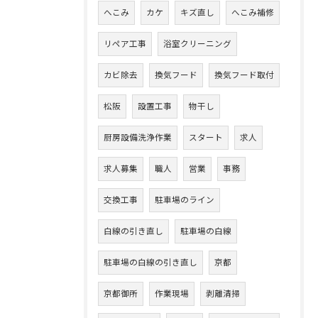
へこみ
カケ
キズ直し
へこみ補修
リペア工事
浴室クリーニング
カビ除去
換気フード
換気フード取付
松阪
設置工事
物干し
厨房設備洗浄作業
スタート
求人
求人募集
職人
営業
事務
交換工事
駐車場のライン
白線の引き直し
駐車場の白線
駐車場の白線の引き直し
京都
京都御所
作業現場
剥離清掃