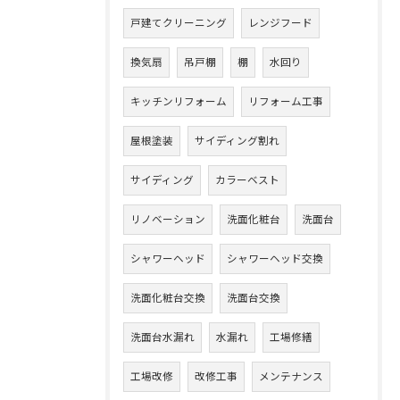
戸建てクリーニング
レンジフード
換気扇
吊戸棚
棚
水回り
キッチンリフォーム
リフォーム工事
屋根塗装
サイディング割れ
サイディング
カラーベスト
リノベーション
洗面化粧台
洗面台
シャワーヘッド
シャワーヘッド交換
洗面化粧台交換
洗面台交換
洗面台水漏れ
水漏れ
工場修繕
工場改修
改修工事
メンテナンス