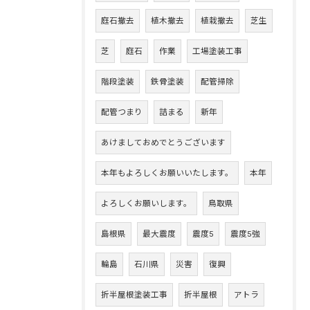
庭石撤去
植木撤去
植栽撤去
芝生
芝
庭石
作業
工場塗装工事
階段塗装
鉄骨塗装
配管掃除
配管つまり
詰まる
新年
あけましておめでとうございます
本年もよろしくお願いいたします。
本年
よろしくお願いします。
鳥取県
島根県
最大震度
震度5
震度5強
輪島
石川県
災害
復興
折半屋根塗装工事
折半屋根
アトラ