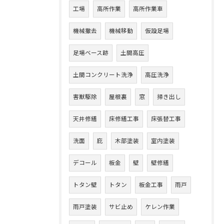
工場
高所作業
高所作業車
機械撤去
機械移動
仮設足場
足場ベース跡
土間高圧
土間コンクリート洗浄
高圧洗浄
害獣駆除
屋根裏
窓
掃き出し
天井修繕
床修繕工事
床張替工事
洗面
庇
木部塗装
室内塗装
デコール
板金
壁
壁修繕
トタン壁
トタン
板金工事
雨戸
雨戸塗装
サビ止め
ケレン作業