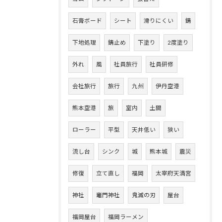
石膏ボード
シート
滑りにくい
錆
下地処理
錆止め
下塗り
2度塗り
外れ
風
社員旅行
社員研修
会社旅行
旅行
九州
伊丹空港
熊本空港
旅
室内
土間
ローラー
平型
天井低い
狭い
流し台
シンク
城
熊本城
震災
修復
立て直し
福岡
太宰府天満宮
神社
竈門神社
鬼滅の刃
屋台
福岡屋台
福岡ラーメン