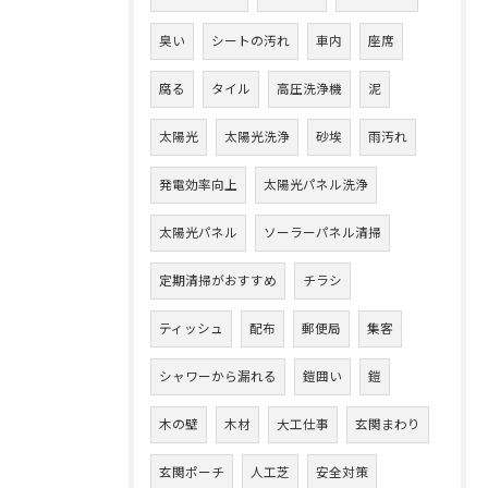
臭い
シートの汚れ
車内
座席
腐る
タイル
高圧洗浄機
泥
太陽光
太陽光洗浄
砂埃
雨汚れ
発電効率向上
太陽光パネル洗浄
太陽光パネル
ソーラーパネル清掃
定期清掃がおすすめ
チラシ
ティッシュ
配布
郵便局
集客
シャワーから漏れる
鎧囲い
鎧
木の壁
木材
大工仕事
玄関まわり
玄関ポーチ
人工芝
安全対策