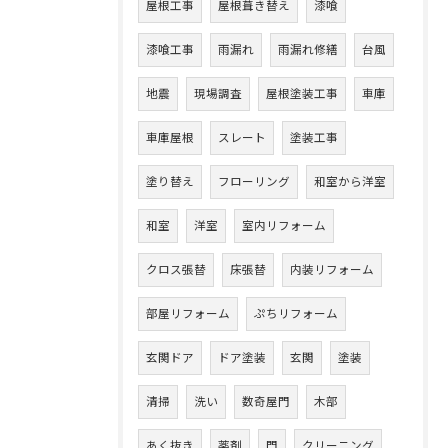
屋根工事
屋根葺き替え
漆喰
漆喰工事
雨漏れ
雨漏れ修繕
台風
地震
現場調査
屋根塗装工事
車庫
車庫屋根
スレート
塗装工事
塗り替え
フローリング
和室から洋室
和室
洋室
室内リフォーム
クロス張替
床張替
内装リフォーム
部屋リフォーム
ぷちリフォーム
玄関ドア
ドア塗装
玄関
塗装
清掃
洗い
数奇屋門
木部
あく抜き
薬剤
門
クリーニング