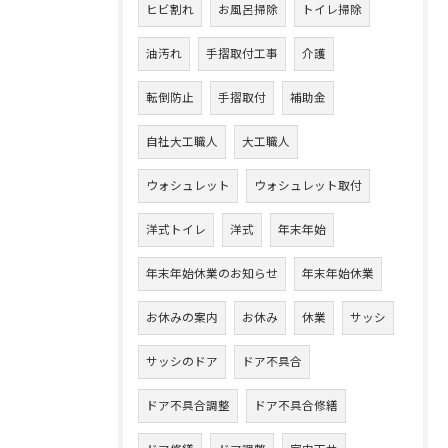
ヒビ割れ
お風呂掃除
トイレ掃除
油汚れ
手摺取付工事
介護
転倒防止
手摺取付
補助金
自社大工職人
大工職人
ウォシュレット
ウォシュレット取付
洋式トイレ
洋式
年末年始
年末年始休業のお知らせ
年末年始休業
お休みの案内
お休み
休業
サッシ
サッシのドア
ドア不具合
ドア不具合調整
ドア不具合修繕