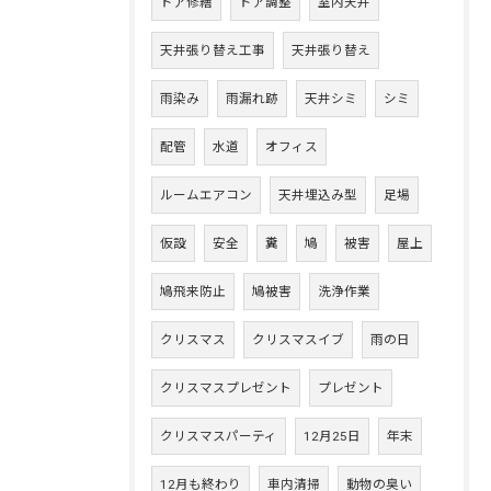
ドア修繕
ドア調整
室内天井
天井張り替え工事
天井張り替え
雨染み
雨漏れ跡
天井シミ
シミ
配管
水道
オフィス
ルームエアコン
天井埋込み型
足場
仮設
安全
糞
鳩
被害
屋上
鳩飛来防止
鳩被害
洗浄作業
クリスマス
クリスマスイブ
雨の日
クリスマスプレゼント
プレゼント
クリスマスパーティ
12月25日
年末
12月も終わり
車内清掃
動物の臭い