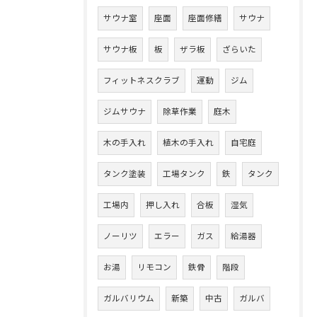
サウナ室
座面
座面修繕
サウナ
サウナ板
板
ザラ板
ざらいた
フィットネスクラブ
運動
ジム
ジムサウナ
除草作業
庭木
木の手入れ
植木の手入れ
自宅庭
タンク塗装
工場タンク
鉄
タンク
工場内
押し入れ
合板
湿気
ノーリツ
エラー
ガス
給湯器
お湯
リモコン
鉄骨
階段
ガルバリウム
新築
中古
ガルバ