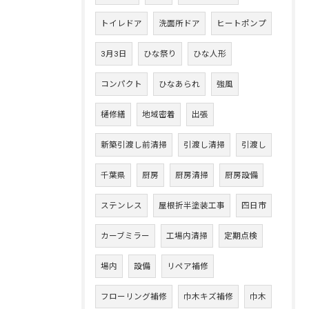
トイレドア
洗面所ドア
ヒートポンプ
3月3日
ひな祭り
ひな人形
コンパクト
ひなあられ
強風
樋修繕
地域密着
出張
新築引渡し前清掃
引渡し清掃
引渡し
千葉県
厨房
厨房清掃
厨房設備
ステンレス
屋根折半塗装工事
四日市
カーブミラー
工場内清掃
定期点検
場内
設備
リペア補修
フローリング補修
巾木キズ補修
巾木