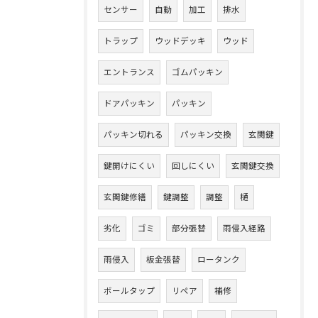
センサー
自動
加工
排水
トラップ
ウッドデッキ
ウッド
エントランス
ゴムパッキン
ドアパッキン
パッキン
パッキン切れる
パッキン交換
玄関鍵
鍵開けにくい
回しにくい
玄関鍵交換
玄関鍵修繕
鍵調整
調整
樋
劣化
ゴミ
部分張替
雨侵入経路
雨侵入
板金張替
ロータンク
ボールタップ
リペア
補修