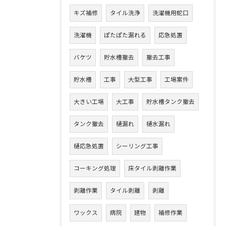
キズ補修
タイル洗浄
洗濯機用蛇口
洗濯機
ぽたぽた漏れる
応急処置
バケツ
貯水槽撤去
撤去工事
貯水槽
工事
大型工事
工場案件
大きい工場
大工事
貯水槽タンク撤去
タンク撤去
樋漏れ
樋水漏れ
樋応急処置
シーリング工事
コーキング処理
床タイル剥離作業
剥離作業
タイル剥離
剥離
ワックス
病院
建物
補修作業