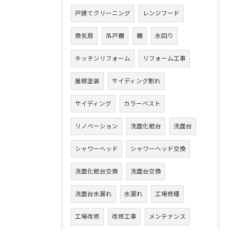
戸建てクリーニング
レンジフード
換気扇
吊戸棚
棚
水回り
キッチンリフォーム
リフォーム工事
屋根塗装
サイディング割れ
サイディング
カラーベスト
リノベーション
洗面化粧台
洗面台
シャワーヘッド
シャワーヘッド交換
洗面化粧台交換
洗面台交換
洗面台水漏れ
水漏れ
工場修繕
工場改修
改修工事
メンテナンス