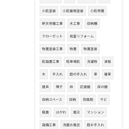
小庇塗装
小庇屋根塗装
小庇修繕
軒天修繕工事
木工事
収納棚
クローゼット
和室リフォーム
物置塗装工事
物置
物置塗装
庇設置工事
駐車場庇
洗濯物
波板
木
手入れ
庭の手入れ
草
雑草
建具
障子
枠
応接間
床の間
収納スペース
収納
防腐剤
サビ
腐食
はがれ
風災
マンション
設備工事
洗面お風呂
庭お手入れ