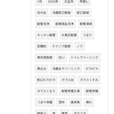
1月
2026年
お正月
年越し
日の出
洗面蛇口取替
蛇口取替
配管洗浄
配管高圧洗浄
配管清掃
キッチン配管
お風呂配管
つまり
定期的
ドアノブ取替
ノブ
換気扇取替
古い
トイレクリーニング
黄ばみ
洗面台クリーニング
ピカピカ
蛇口ピカピカ
ガラス台
ガラスくすみ
ガラスくもり
配管修繕工事
配管修繕
つまり修繕
窓枠
建具角
擦れ
壁掛け
雪
積雪
ポケフタ