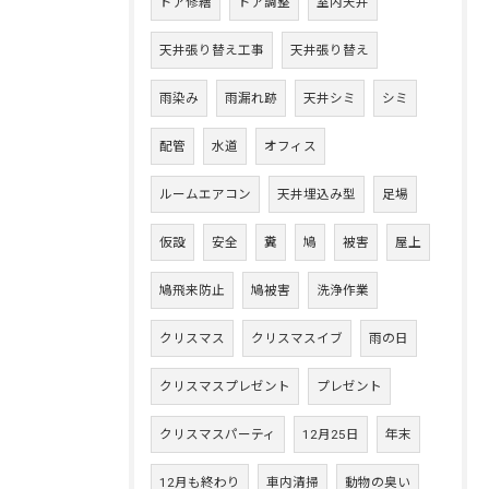
ドア修繕
ドア調整
室内天井
天井張り替え工事
天井張り替え
雨染み
雨漏れ跡
天井シミ
シミ
配管
水道
オフィス
ルームエアコン
天井埋込み型
足場
仮設
安全
糞
鳩
被害
屋上
鳩飛来防止
鳩被害
洗浄作業
クリスマス
クリスマスイブ
雨の日
クリスマスプレゼント
プレゼント
クリスマスパーティ
12月25日
年末
12月も終わり
車内清掃
動物の臭い