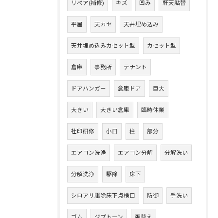
リペア(補修)
キズ
凹み
軒天貼替
平屋
天カセ
天井埋め込み
天井埋め込みカセット型
カセット型
倉庫
事務所
テナント
ドアハンガー
倉庫ドア
巨大
大きい
大きい倉庫
臨時休業
社印研修
小口
柱
部分
エアコン洗浄
エアコン分解
分解洗い
分解洗浄
駆除
床下
シロアリ駆除床下点検口
防御
手洗い
ゴム
ジプトーン
張替え