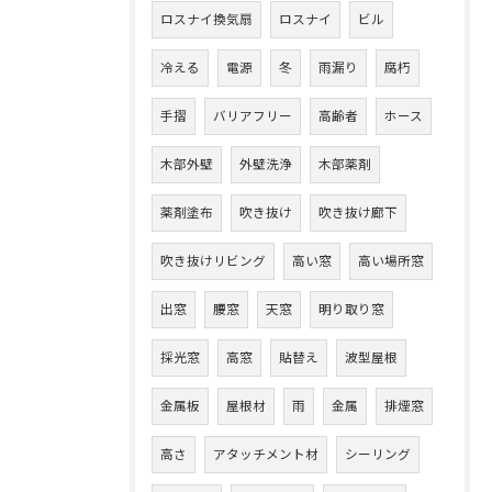
ロスナイ換気扇
ロスナイ
ビル
冷える
電源
冬
雨漏り
腐朽
手摺
バリアフリー
高齢者
ホース
木部外壁
外壁洗浄
木部薬剤
薬剤塗布
吹き抜け
吹き抜け廊下
吹き抜けリビング
高い窓
高い場所窓
出窓
腰窓
天窓
明り取り窓
採光窓
高窓
貼替え
波型屋根
金属板
屋根材
雨
金属
排煙窓
高さ
アタッチメント材
シーリング