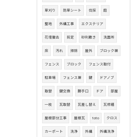
草刈り
防草シート
伐採
庭
整地
外構工事
エクステリア
花壇撤去
剪定
砂利敷き
洗面所
床
汚れ
掃除
屋外
ブロック塀
フェンス
ブロック
フェンス取付
駐車場
フェンス塀
鍵
ドアノブ
取替
鍵交換
勝手口
ドア
部屋
一枚
瓦取替
瓦差し替え
瓦修繕
屋根部分工事
屋根瓦
toto
クロス
カーポート
洗浄
外構
外構洗浄