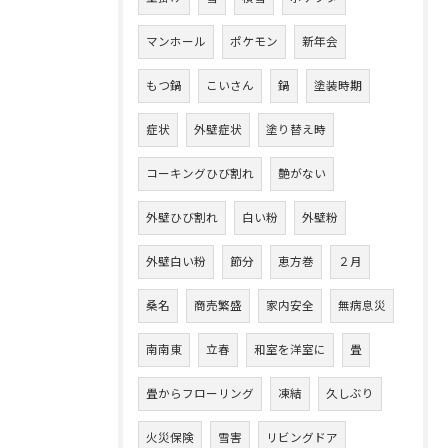
マンホール
ポケモン
新年会
もつ鍋
こいさん
鍋
塗装時期
症状
外壁症状
塗り替え時
コーキングひび割れ
艶がない
外壁ひび割れ
白い粉
外壁粉
外壁白い粉
節分
恵方巻
２月
桑名
商売繁盛
家内安全
無病息災
南南東
立春
和室を洋室に
畳
畳からフローリング
凍結
久しぶり
火災保険
雪害
リビングドア