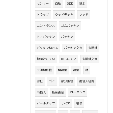
センサー
自動
加工
排水
トラップ
ウッドデッキ
ウッド
エントランス
ゴムパッキン
ドアパッキン
パッキン
パッキン切れる
パッキン交換
玄関鍵
鍵開けにくい
回しにくい
玄関鍵交換
玄関鍵修繕
鍵調整
調整
樋
劣化
ゴミ
部分張替
雨侵入経路
雨侵入
板金張替
ロータンク
ボールタップ
リペア
補修