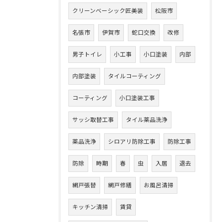
クリーンベーシック匠美装
松阪市
名張市
伊賀市
蛇口交換
改修
男子トイレ
小工事
小口塗装
内部
内部塗装
タイルコーティング
コーティング
小口塗装工事
サッシ取替工事
タイル薬品洗浄
薬品洗浄
シロアリ防除工事
防除工事
防除
時期
春
虫
入居
退去
網戸張替
網戸修繕
お風呂清掃
キッチン清掃
賃貸