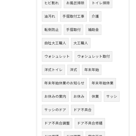
ヒビ割れ
お風呂掃除
トイレ掃除
油汚れ
手摺取付工事
介護
転倒防止
手摺取付
補助金
自社大工職人
大工職人
ウォシュレット
ウォシュレット取付
洋式トイレ
洋式
年末年始
年末年始休業のお知らせ
年末年始休業
お休みの案内
お休み
休業
サッシ
サッシのドア
ドア不具合
ドア不具合調整
ドア不具合修繕