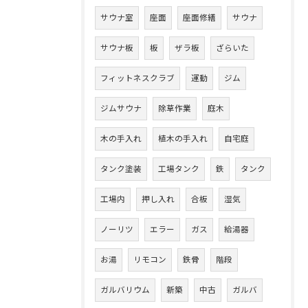
サウナ室
座面
座面修繕
サウナ
サウナ板
板
ザラ板
ざらいた
フィットネスクラブ
運動
ジム
ジムサウナ
除草作業
庭木
木の手入れ
植木の手入れ
自宅庭
タンク塗装
工場タンク
鉄
タンク
工場内
押し入れ
合板
湿気
ノーリツ
エラー
ガス
給湯器
お湯
リモコン
鉄骨
階段
ガルバリウム
新築
中古
ガルバ