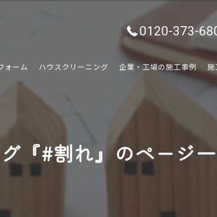
0120-373-68
フォーム
ハウスクリーニング
企業・工場の施工事例
施
水回り
内装
グ『#割れ』のページ
外装
ぷちリフォーム
外構・エクステリア
害虫害獣駆除