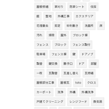
屋根修繕
草刈り
防草シート
伐採
庭
整地
外構工事
エクステリア
花壇撤去
剪定
砂利敷き
洗面所
床
汚れ
掃除
屋外
ブロック塀
フェンス
ブロック
フェンス取付
駐車場
フェンス塀
鍵
ドアノブ
取替
鍵交換
勝手口
ドア
部屋
一枚
瓦取替
瓦差し替え
瓦修繕
屋根部分工事
屋根瓦
toto
クロス
カーポート
洗浄
外構
外構洗浄
戸建てクリーニング
レンジフード
換気扇