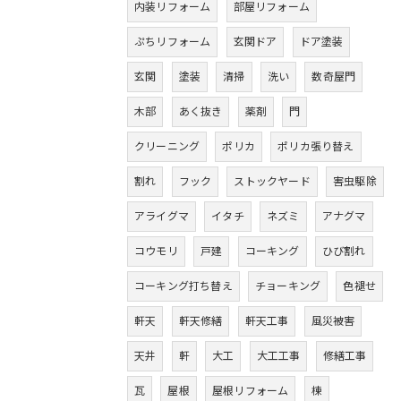
内装リフォーム
部屋リフォーム
ぷちリフォーム
玄関ドア
ドア塗装
玄関
塗装
清掃
洗い
数奇屋門
木部
あく抜き
薬剤
門
クリーニング
ポリカ
ポリカ張り替え
割れ
フック
ストックヤード
害虫駆除
アライグマ
イタチ
ネズミ
アナグマ
コウモリ
戸建
コーキング
ひび割れ
コーキング打ち替え
チョーキング
色褪せ
軒天
軒天修繕
軒天工事
風災被害
天井
軒
大工
大工工事
修繕工事
瓦
屋根
屋根リフォーム
棟