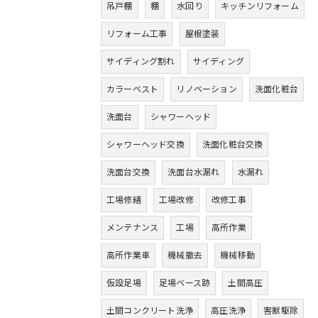
吊戸棚
棚
水回り
キッチンリフォーム
リフォーム工事
屋根塗装
サイディング割れ
サイディング
カラーベスト
リノベーション
洗面化粧台
洗面台
シャワーヘッド
シャワーヘッド交換
洗面化粧台交換
洗面台交換
洗面台水漏れ
水漏れ
工場修繕
工場改修
改修工事
メンテナンス
工場
高所作業
高所作業車
機械撤去
機械移動
仮設足場
足場ベース跡
土間高圧
土間コンクリート洗浄
高圧洗浄
害獣駆除