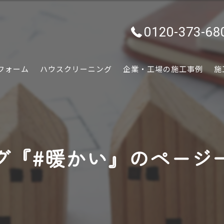
0120-373-68
フォーム
ハウスクリーニング
企業・工場の施工事例
施
水回り
内装
グ『#暖かい』のページ
外装
ぷちリフォーム
外構・エクステリア
害虫害獣駆除