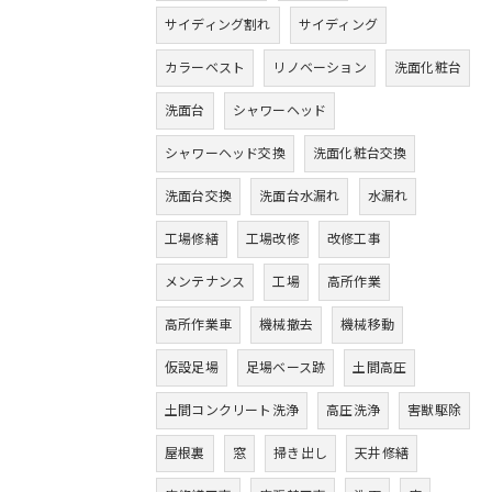
サイディング割れ
サイディング
カラーベスト
リノベーション
洗面化粧台
洗面台
シャワーヘッド
シャワーヘッド交換
洗面化粧台交換
洗面台交換
洗面台水漏れ
水漏れ
工場修繕
工場改修
改修工事
メンテナンス
工場
高所作業
高所作業車
機械撤去
機械移動
仮設足場
足場ベース跡
土間高圧
土間コンクリート洗浄
高圧洗浄
害獣駆除
屋根裏
窓
掃き出し
天井修繕