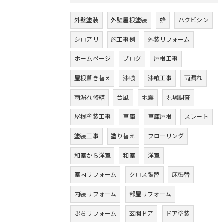
外壁塗装
外壁屋根塗装
蜂
ハクビシン
シロアリ
施工事例
外装リフォーム
ホームページ
ブログ
屋根工事
屋根葺き替え
漆喰
漆喰工事
雨漏れ
雨漏れ修繕
台風
地震
現場調査
屋根塗装工事
車庫
車庫屋根
スレート
塗装工事
塗り替え
フローリング
和室から洋室
和室
洋室
室内リフォーム
クロス張替
床張替
内装リフォーム
部屋リフォーム
ぷちリフォーム
玄関ドア
ドア塗装