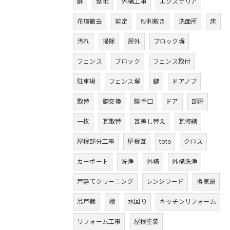
庭
整地
外構工事
エクステリア
花壇撤去
剪定
砂利敷き
洗面所
床
汚れ
掃除
屋外
ブロック塀
フェンス
ブロック
フェンス取付
駐車場
フェンス塀
鍵
ドアノブ
取替
鍵交換
勝手口
ドア
部屋
一枚
瓦取替
瓦差し替え
瓦修繕
屋根部分工事
屋根瓦
toto
クロス
カーポート
洗浄
外構
外構洗浄
戸建てクリーニング
レンジフード
換気扇
吊戸棚
棚
水回り
キッチンリフォーム
リフォーム工事
屋根塗装