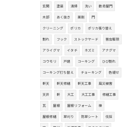
玄関
塗装
清掃
洗い
数奇屋門
木部
あく抜き
薬剤
門
クリーニング
ポリカ
ポリカ張り替え
割れ
フック
ストックヤード
害虫駆除
アライグマ
イタチ
ネズミ
アナグマ
コウモリ
戸建
コーキング
ひび割れ
コーキング打ち替え
チョーキング
色褪せ
軒天
軒天修繕
軒天工事
風災被害
天井
軒
大工
大工工事
修繕工事
瓦
屋根
屋根リフォーム
棟
屋根修繕
草刈り
防草シート
伐採