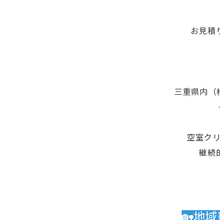
お見積
三重県内（
空室ク
継続
🏡地