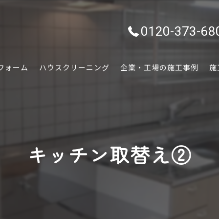
0120-373-68
フォーム
ハウスクリーニング
企業・工場の施工事例
施
水回り
内装
キッチン取替え②
外装
ぷちリフォーム
外構・エクステリア
害虫害獣駆除