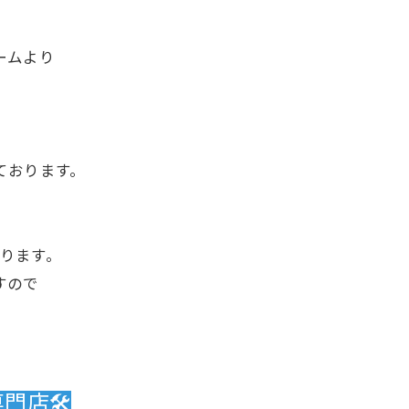
ームより
ております。
。
ります。
すので
店🛠️