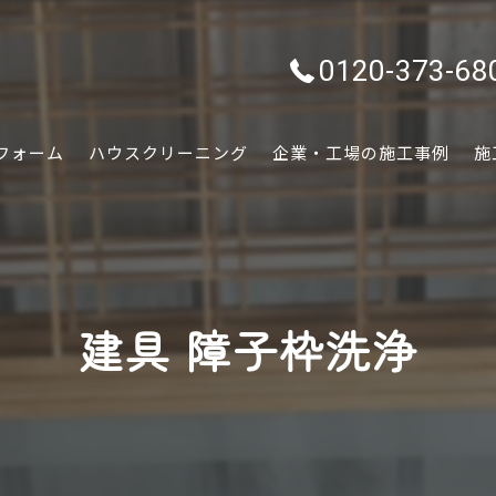
0120-373-68
フォーム
ハウスクリーニング
企業・工場の施工事例
施
水回り
内装
建具 障子枠洗浄
外装
ぷちリフォーム
外構・エクステリア
害虫害獣駆除