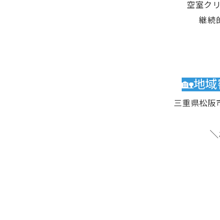
空室ク
継続
🏡地
三重県松阪
＼