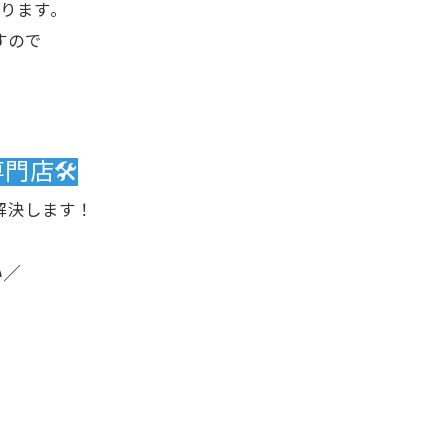
ります。
すので
店🛠️
解決します！
い／