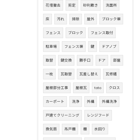
花壇撤去
剪定
砂利敷き
洗面所
床
汚れ
掃除
屋外
ブロック塀
フェンス
ブロック
フェンス取付
駐車場
フェンス塀
鍵
ドアノブ
取替
鍵交換
勝手口
ドア
部屋
一枚
瓦取替
瓦差し替え
瓦修繕
屋根部分工事
屋根瓦
toto
クロス
カーポート
洗浄
外構
外構洗浄
戸建てクリーニング
レンジフード
換気扇
吊戸棚
棚
水回り