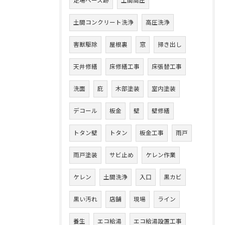
足場ベース跡
土間高圧
土間コンクリート洗浄
高圧洗浄
害獣駆除
屋根裏
窓
掃き出し
天井修繕
床修繕工事
床張替工事
洗面
庇
木部塗装
室内塗装
デコール
板金
壁
壁修繕
トタン壁
トタン
板金工事
雨戸
雨戸塗装
サビ止め
ケレン作業
ケレン
土間洗浄
入口
黒カビ
黒い汚れ
店舗
現場
ライン
養生
エコ給湯
エコ給湯設置工事