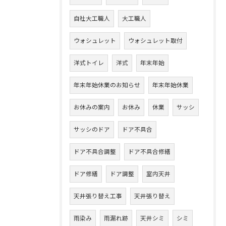
自社大工職人
大工職人
ウォシュレット
ウォシュレット取付
洋式トイレ
洋式
年末年始
年末年始休業のお知らせ
年末年始休業
お休みの案内
お休み
休業
サッシ
サッシのドア
ドア不具合
ドア不具合調整
ドア不具合修繕
ドア修繕
ドア調整
室内天井
天井張り替え工事
天井張り替え
雨染み
雨漏れ跡
天井シミ
シミ