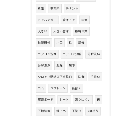
倉庫
事務所
テナント
ドアハンガー
倉庫ドア
巨大
大きい
大きい倉庫
臨時休業
社印研修
小口
柱
部分
エアコン洗浄
エアコン分解
分解洗い
分解洗浄
駆除
床下
シロアリ駆除床下点検口
防御
手洗い
ゴム
ジプトーン
張替え
石膏ボード
シート
滑りにくい
錆
下地処理
錆止め
下塗り
2度塗り