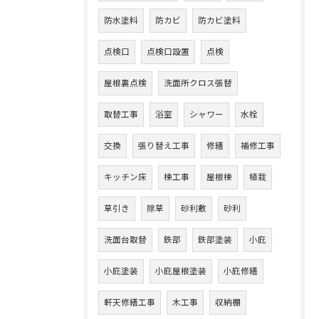
防水塗料
防カビ
防カビ塗料
点検口
点検口設置
点検
屋根裏点検
洗面所クロス張替
取替工事
浴室
シャワー
水栓
交換
張り替え工事
修繕
補修工事
キッチン床
棟工事
屋根棟
植栽
草引き
除草
砂利敷
砂利
洗面台取替
鉄部
鉄部塗装
小庇
小庇塗装
小庇屋根塗装
小庇修繕
軒天修繕工事
木工事
収納棚