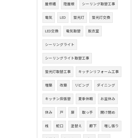
屋修繕
陸屋根
シーリング取替工事
電気
LED
蛍光灯
蛍光灯交換
LED交換
電気取替
脱衣室
シーリングライト
シーリングライト取替工事
蛍光灯取替工事
キッチンリフォーム工事
増築
改築
リビング
ダイニング
キッチン床張替
夏季休暇
お盆休み
休み
戸
扉
取っ手
開け閉め
桟
蛇口
塗替え
廊下
増し張り