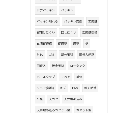
ドアパッキン
パッキン
パッキン切れる
パッキン交換
玄関鍵
鍵開けにくい
回しにくい
玄関鍵交換
玄関鍵修繕
鍵調整
調整
樋
劣化
ゴミ
部分張替
雨侵入経路
雨侵入
板金張替
ロータンク
ボールタップ
リペア
補修
リペア(補修)
キズ
凹み
軒天貼替
平屋
天カセ
天井埋め込み
天井埋め込みカセット型
カセット型