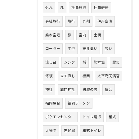
外れ
風
社員旅行
社員研修
会社旅行
旅行
九州
伊丹空港
熊本空港
旅
室内
土間
ローラー
平型
天井低い
狭い
流し台
シンク
城
熊本城
震災
修復
立て直し
福岡
太宰府天満宮
神社
竈門神社
鬼滅の刃
屋台
福岡屋台
福岡ラーメン
ポケモンセンター
トイレ清掃
和式
大掃除
古民家
和式トイレ