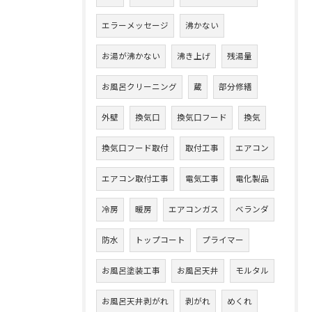
エラーメッセージ
沸かない
お湯が沸かない
沸き上げ
残湯量
お風呂クリーニング
蔵
部分修繕
外壁
換気口
換気口フード
換気
換気口フード取付
取付工事
エアコン
エアコン取付工事
電気工事
電化製品
冷房
暖房
エアコンガス
ベランダ
防水
トップコート
プライマー
お風呂塗装工事
お風呂天井
モルタル
お風呂天井剥がれ
剥がれ
めくれ