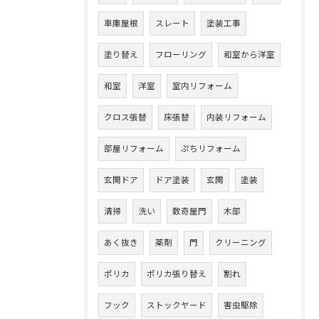
車庫屋根
スレート
塗装工事
塗り替え
フローリング
和室から洋室
和室
洋室
室内リフォーム
クロス張替
床張替
内装リフォーム
部屋リフォーム
ぷちリフォーム
玄関ドア
ドア塗装
玄関
塗装
清掃
洗い
数奇屋門
木部
あく抜き
薬剤
門
クリーニング
ポリカ
ポリカ張り替え
割れ
フック
ストックヤード
害虫駆除