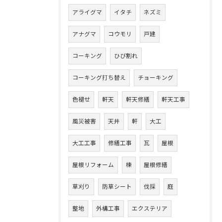
アライグマ
イタチ
ネズミ
アナグマ
コウモリ
戸建
コーキング
ひび割れ
コーキング打ち替え
チョーキング
色褪せ
軒天
軒天修繕
軒天工事
風災被害
天井
軒
大工
大工工事
修繕工事
瓦
屋根
屋根リフォーム
棟
屋根修繕
草刈り
防草シート
伐採
庭
整地
外構工事
エクステリア