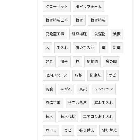
クローゼット
和室リフォーム
物置塗装工事
物置
物置塗装
庇設置工事
駐車場庇
洗濯物
波板
木
手入れ
庭の手入れ
草
雑草
建具
障子
枠
応接間
床の間
収納スペース
収納
防腐剤
サビ
腐食
はがれ
風災
マンション
設備工事
洗面お風呂
庭お手入れ
植木
植木伐採
エアコンお手入れ
ホコリ
カビ
張り替え
貼り替え