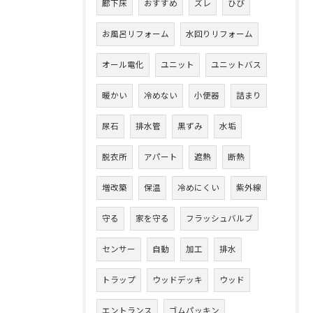
廊下床
おすすめ
ズレ
ひび
お風呂リフォーム
水回りリフォーム
オール電化
ユニット
ユニットバス
暖かい
冷めない
小便器
詰まり
尿石
排水管
黒ずみ
水垢
脱衣所
アパート
遮熱
断熱
増改築
保温
冷めにくい
紫外線
守る
家を守る
フラッシュバルブ
センサー
自動
加工
排水
トラップ
ウッドデッキ
ウッド
エントランス
ゴムパッキン