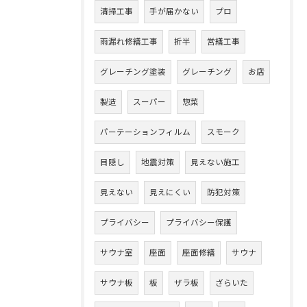
清掃工事
手が届かない
プロ
雨漏れ修繕工事
折半
営繕工事
グレーチング塗装
グレーチング
お店
製造
スーパー
惣菜
パーテーションフィルム
スモーク
目隠し
地震対策
見えない施工
見えない
見えにくい
防犯対策
プライバシー
プライバシー保護
サウナ室
座面
座面修繕
サウナ
サウナ板
板
ザラ板
ざらいた