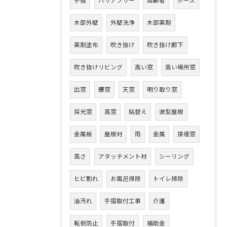
手摺
バリアフリー
高齢者
ホース
木部外壁
外壁洗浄
木部薬剤
薬剤塗布
吹き抜け
吹き抜け廊下
吹き抜けリビング
高い窓
高い場所窓
出窓
腰窓
天窓
明り取り窓
採光窓
高窓
貼替え
波型屋根
金属板
屋根材
雨
金属
排煙窓
高さ
アタッチメント材
シーリング
ヒビ割れ
お風呂掃除
トイレ掃除
油汚れ
手摺取付工事
介護
転倒防止
手摺取付
補助金