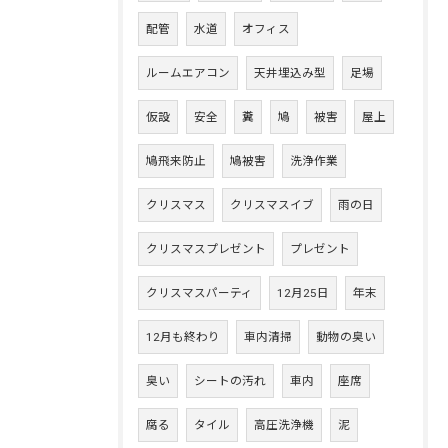
配管
水道
オフィス
ルームエアコン
天井埋込み型
足場
仮設
安全
糞
鳩
被害
屋上
鳩飛来防止
鳩被害
洗浄作業
クリスマス
クリスマスイブ
雨の日
クリスマスプレゼント
プレゼント
クリスマスパーティ
12月25日
年末
12月も終わり
車内清掃
動物の臭い
臭い
シートの汚れ
車内
座席
腐る
タイル
高圧洗浄機
泥