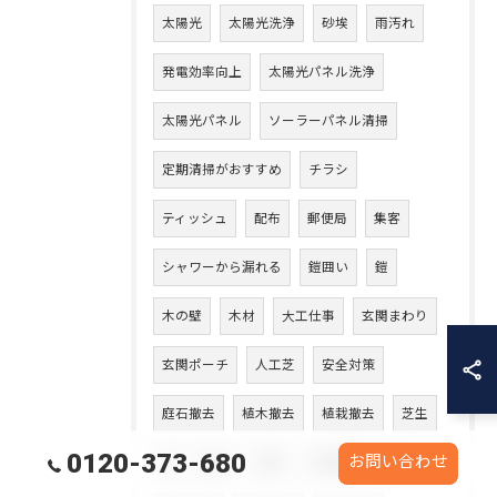
太陽光
太陽光洗浄
砂埃
雨汚れ
発電効率向上
太陽光パネル洗浄
太陽光パネル
ソーラーパネル清掃
定期清掃がおすすめ
チラシ
ティッシュ
配布
郵便局
集客
シャワーから漏れる
鎧囲い
鎧
木の壁
木材
大工仕事
玄関まわり
玄関ポーチ
人工芝
安全対策
庭石撤去
植木撤去
植栽撤去
芝生
0120-373-680
お問い合わせ
芝
庭石
作業
工場塗装工事