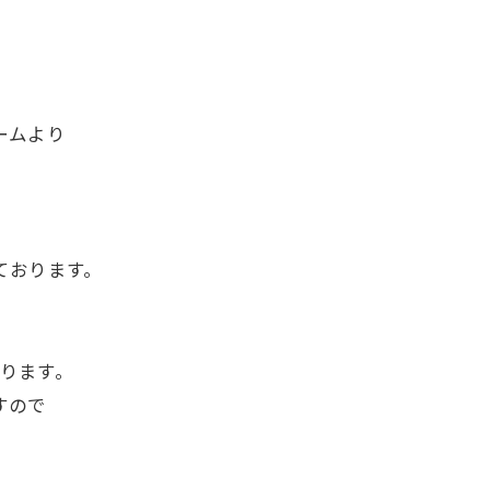
ームより
ております。
。
ります。
すので