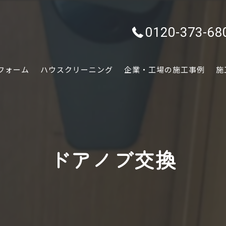
0120-373-68
フォーム
ハウスクリーニング
企業・工場の施工事例
施
水回り
内装
ドアノブ交換
外装
ぷちリフォーム
外構・エクステリア
害虫害獣駆除