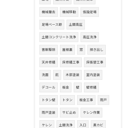
機械撤去
機械移動
仮設足場
足場ベース跡
土間高圧
土間コンクリート洗浄
高圧洗浄
害獣駆除
屋根裏
窓
掃き出し
天井修繕
床修繕工事
床張替工事
洗面
庇
木部塗装
室内塗装
デコール
板金
壁
壁修繕
トタン壁
トタン
板金工事
雨戸
雨戸塗装
サビ止め
ケレン作業
ケレン
土間洗浄
入口
黒カビ