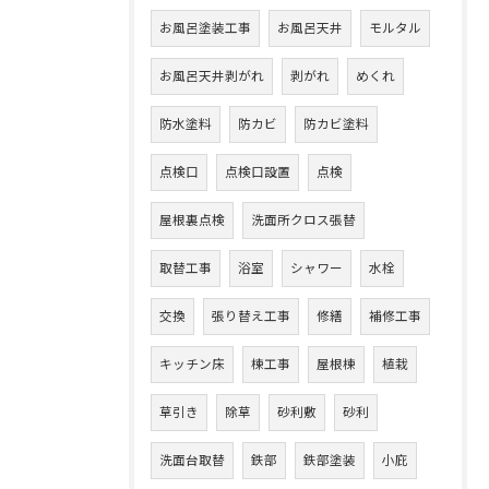
お風呂塗装工事
お風呂天井
モルタル
お風呂天井剥がれ
剥がれ
めくれ
防水塗料
防カビ
防カビ塗料
点検口
点検口設置
点検
屋根裏点検
洗面所クロス張替
取替工事
浴室
シャワー
水栓
交換
張り替え工事
修繕
補修工事
キッチン床
棟工事
屋根棟
植栽
草引き
除草
砂利敷
砂利
洗面台取替
鉄部
鉄部塗装
小庇