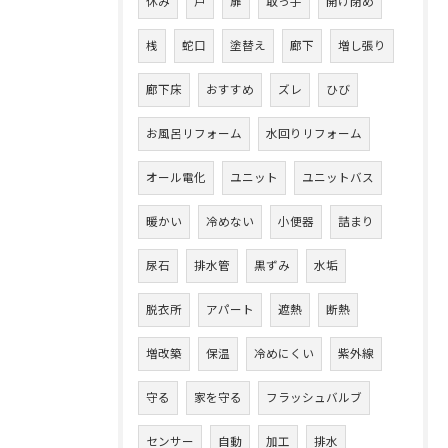
休み
戸
扉
取っ手
開け閉め
桟
蛇口
塗替え
廊下
増し張り
廊下床
おすすめ
ズレ
ひび
お風呂リフォーム
水回りリフォーム
オール電化
ユニット
ユニットバス
暖かい
冷めない
小便器
詰まり
尿石
排水管
黒ずみ
水垢
脱衣所
アパート
遮熱
断熱
増改築
保温
冷めにくい
紫外線
守る
家を守る
フラッシュバルブ
センサー
自動
加工
排水