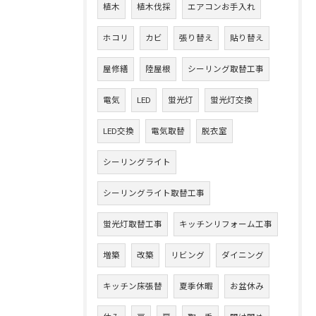
植木
植木伐採
エアコンお手入れ
ホコリ
カビ
張り替え
貼り替え
屋修繕
陸屋根
シーリング取替工事
電気
LED
蛍光灯
蛍光灯交換
LED交換
電気取替
脱衣室
シーリングライト
シーリングライト取替工事
蛍光灯取替工事
キッチンリフォーム工事
増築
改築
リビング
ダイニング
キッチン床張替
夏季休暇
お盆休み