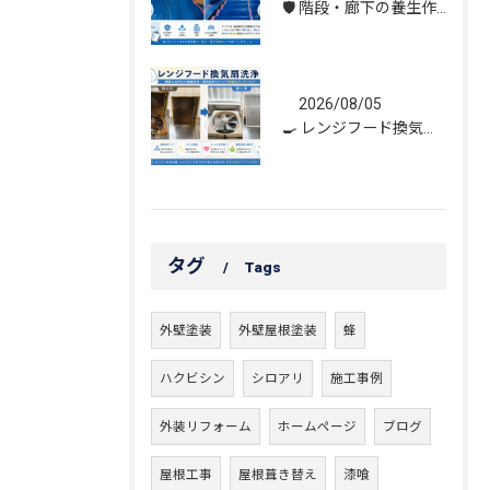
🛡️ 階段・廊下の養生作業｜建物を守る丁寧な保護施工
2026/08/05
🍳 レンジフード換気扇洗浄｜頑固な油汚れもスッキリ！
タグ
Tags
外壁塗装
外壁屋根塗装
蜂
ハクビシン
シロアリ
施工事例
外装リフォーム
ホームページ
ブログ
屋根工事
屋根葺き替え
漆喰