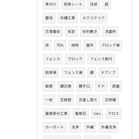
草刈り
防草シート
伐採
庭
整地
外構工事
エクステリア
花壇撤去
剪定
砂利敷き
洗面所
床
汚れ
掃除
屋外
ブロック塀
フェンス
ブロック
フェンス取付
駐車場
フェンス塀
鍵
ドアノブ
取替
鍵交換
勝手口
ドア
部屋
一枚
瓦取替
瓦差し替え
瓦修繕
屋根部分工事
屋根瓦
toto
クロス
カーポート
洗浄
外構
外構洗浄