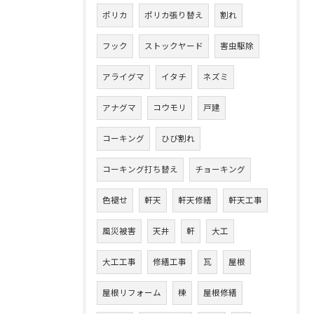
ポリカ
ポリカ張り替え
割れ
フック
ストックヤード
害虫駆除
アライグマ
イタチ
ネズミ
アナグマ
コウモリ
戸建
コーキング
ひび割れ
コーキング打ち替え
チョーキング
色褪せ
軒天
軒天修繕
軒天工事
風災被害
天井
軒
大工
大工工事
修繕工事
瓦
屋根
屋根リフォーム
棟
屋根修繕