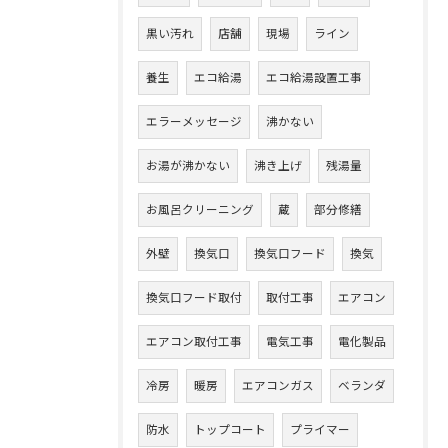
黒い汚れ
店舗
現場
ライン
養生
エコ給湯
エコ給湯設置工事
エラーメッセージ
沸かない
お湯が沸かない
沸き上げ
残湯量
お風呂クリーニング
蔵
部分修繕
外壁
換気口
換気口フード
換気
換気口フード取付
取付工事
エアコン
エアコン取付工事
電気工事
電化製品
冷房
暖房
エアコンガス
ベランダ
防水
トップコート
プライマー