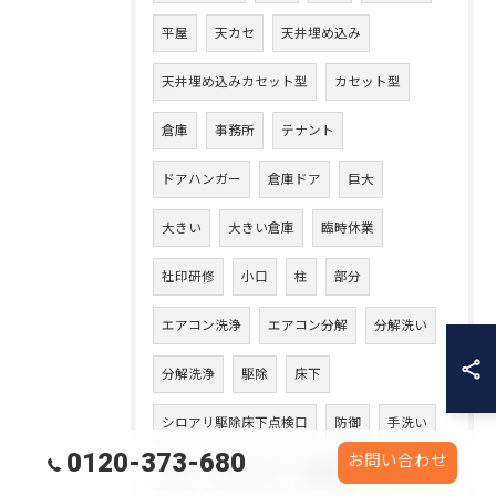
平屋
天カセ
天井埋め込み
天井埋め込みカセット型
カセット型
倉庫
事務所
テナント
ドアハンガー
倉庫ドア
巨大
大きい
大きい倉庫
臨時休業
社印研修
小口
柱
部分
エアコン洗浄
エアコン分解
分解洗い
分解洗浄
駆除
床下
シロアリ駆除床下点検口
防御
手洗い
0120-373-680
お問い合わせ
ゴム
ジプトーン
張替え