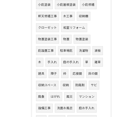
小庇塗装
小庇屋根塗装
小庇修繕
軒天修繕工事
木工事
収納棚
クローゼット
和室リフォーム
物置塗装工事
物置
物置塗装
庇設置工事
駐車場庇
洗濯物
波板
木
手入れ
庭の手入れ
草
雑草
建具
障子
枠
応接間
床の間
収納スペース
収納
防腐剤
サビ
腐食
はがれ
風災
マンション
設備工事
洗面お風呂
庭お手入れ