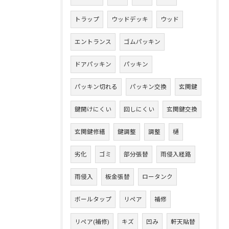
トラップ
ウッドデッキ
ウッド
エントランス
ゴムパッキン
ドアパッキン
パッキン
パッキン切れる
パッキン交換
玄関鍵
鍵開けにくい
回しにくい
玄関鍵交換
玄関鍵修繕
鍵調整
調整
樋
劣化
ゴミ
部分張替
雨侵入経路
雨侵入
板金張替
ロータンク
ボールタップ
リペア
補修
リペア(補修)
キズ
凹み
軒天貼替