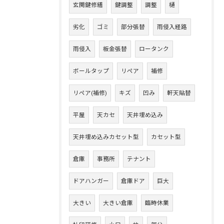
玄関鍵修繕
鍵調整
調整
樋
劣化
ゴミ
部分張替
雨侵入経路
雨侵入
板金張替
ロータンク
ボールタップ
リペア
補修
リペア(補修)
キズ
凹み
軒天貼替
平屋
天カセ
天井埋め込み
天井埋め込みカセット型
カセット型
倉庫
事務所
テナント
ドアハンガー
倉庫ドア
巨大
大きい
大きい倉庫
臨時休業