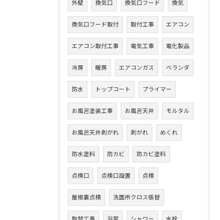
外壁
換気口
換気口フード
換気
換気口フード取付
取付工事
エアコン
エアコン取付工事
電気工事
電化製品
冷房
暖房
エアコンガス
ベランダ
防水
トップコート
プライマー
お風呂塗装工事
お風呂天井
モルタル
お風呂天井剥がれ
剥がれ
めくれ
防水塗料
防カビ
防カビ塗料
点検口
点検口設置
点検
屋根裏点検
洗面所クロス張替
取替工事
浴室
シャワー
水栓