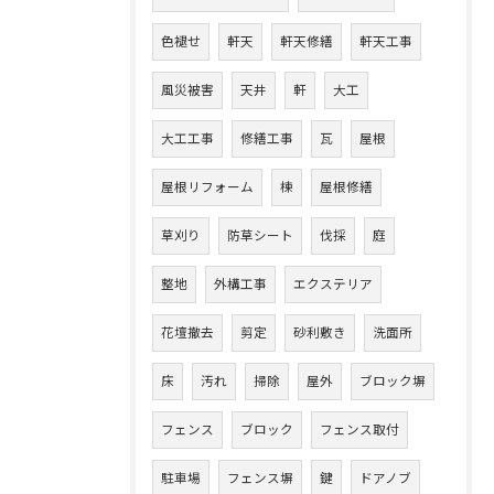
色褪せ
軒天
軒天修繕
軒天工事
風災被害
天井
軒
大工
大工工事
修繕工事
瓦
屋根
屋根リフォーム
棟
屋根修繕
草刈り
防草シート
伐採
庭
整地
外構工事
エクステリア
花壇撤去
剪定
砂利敷き
洗面所
床
汚れ
掃除
屋外
ブロック塀
フェンス
ブロック
フェンス取付
駐車場
フェンス塀
鍵
ドアノブ