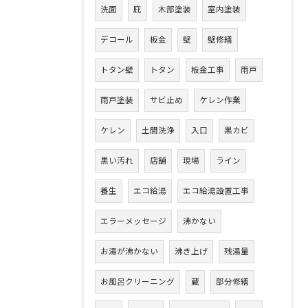
洗面
庇
木部塗装
室内塗装
デコール
板金
壁
壁修繕
トタン壁
トタン
板金工事
雨戸
雨戸塗装
サビ止め
ケレン作業
ケレン
土間洗浄
入口
黒カビ
黒い汚れ
店舗
現場
ライン
養生
エコ給湯
エコ給湯設置工事
エラーメッセージ
沸かない
お湯が沸かない
沸き上げ
残湯量
お風呂クリーニング
蔵
部分修繕