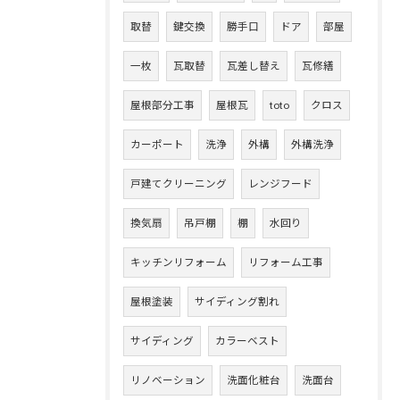
取替
鍵交換
勝手口
ドア
部屋
一枚
瓦取替
瓦差し替え
瓦修繕
屋根部分工事
屋根瓦
toto
クロス
カーポート
洗浄
外構
外構洗浄
戸建てクリーニング
レンジフード
換気扇
吊戸棚
棚
水回り
キッチンリフォーム
リフォーム工事
屋根塗装
サイディング割れ
サイディング
カラーベスト
リノベーション
洗面化粧台
洗面台