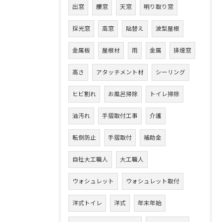
出窓
腰窓
天窓
明り取り窓
採光窓
高窓
貼替え
波型屋根
金属板
屋根材
雨
金属
排煙窓
高さ
アタッチメント材
シーリング
ヒビ割れ
お風呂掃除
トイレ掃除
油汚れ
手摺取付工事
介護
転倒防止
手摺取付
補助金
自社大工職人
大工職人
ウォシュレット
ウォシュレット取付
洋式トイレ
洋式
年末年始