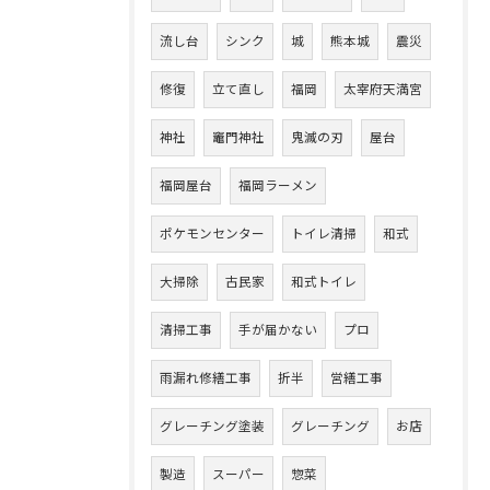
流し台
シンク
城
熊本城
震災
修復
立て直し
福岡
太宰府天満宮
神社
竈門神社
鬼滅の刃
屋台
福岡屋台
福岡ラーメン
ポケモンセンター
トイレ清掃
和式
大掃除
古民家
和式トイレ
清掃工事
手が届かない
プロ
雨漏れ修繕工事
折半
営繕工事
グレーチング塗装
グレーチング
お店
製造
スーパー
惣菜