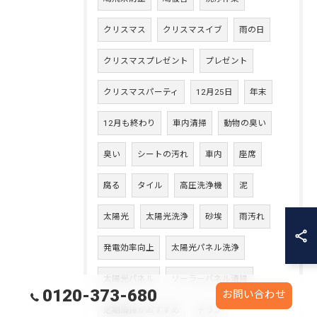
クリスマス
クリスマスイブ
雨の日
クリスマスプレゼント
プレゼント
クリスマスパーティ
12月25日
年末
12月も終わり
車内清掃
動物の臭い
臭い
シートの汚れ
車内
座席
腐る
タイル
高圧洗浄機
泥
太陽光
太陽光洗浄
砂埃
雨汚れ
発電効率向上
太陽光パネル洗浄
太陽光パネル
ソーラーパネル清掃
0120-373-680
お問い合わせ
定期清掃がおすすめ
チラシ