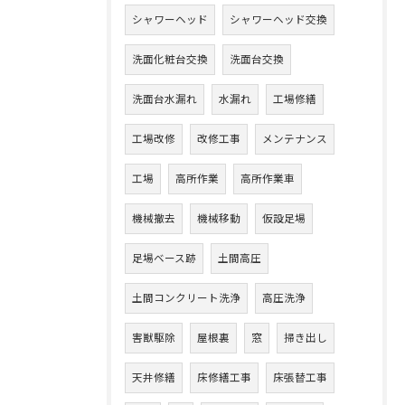
シャワーヘッド
シャワーヘッド交換
洗面化粧台交換
洗面台交換
洗面台水漏れ
水漏れ
工場修繕
工場改修
改修工事
メンテナンス
工場
高所作業
高所作業車
機械撤去
機械移動
仮設足場
足場ベース跡
土間高圧
土間コンクリート洗浄
高圧洗浄
害獣駆除
屋根裏
窓
掃き出し
天井修繕
床修繕工事
床張替工事