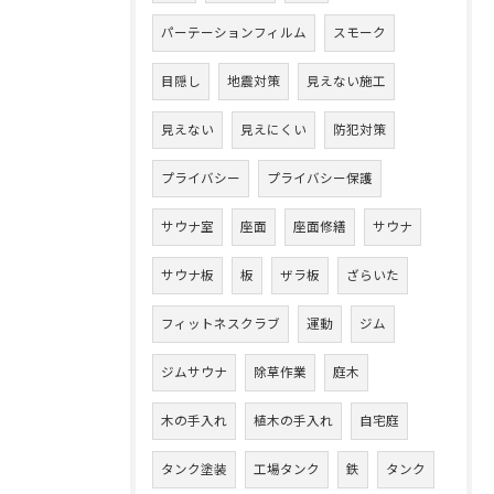
パーテーションフィルム
スモーク
目隠し
地震対策
見えない施工
見えない
見えにくい
防犯対策
プライバシー
プライバシー保護
サウナ室
座面
座面修繕
サウナ
サウナ板
板
ザラ板
ざらいた
フィットネスクラブ
運動
ジム
ジムサウナ
除草作業
庭木
木の手入れ
植木の手入れ
自宅庭
タンク塗装
工場タンク
鉄
タンク