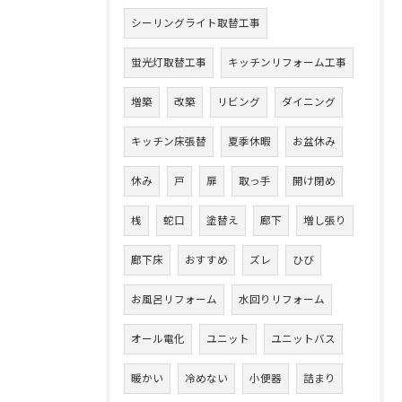
シーリングライト取替工事
蛍光灯取替工事
キッチンリフォーム工事
増築
改築
リビング
ダイニング
キッチン床張替
夏季休暇
お盆休み
休み
戸
扉
取っ手
開け閉め
桟
蛇口
塗替え
廊下
増し張り
廊下床
おすすめ
ズレ
ひび
お風呂リフォーム
水回りリフォーム
オール電化
ユニット
ユニットバス
暖かい
冷めない
小便器
詰まり