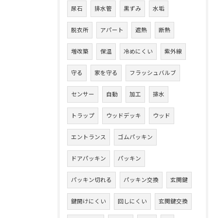
尿石
排水管
黒ずみ
水垢
脱衣所
アパート
遮熱
断熱
増改築
保温
冷めにくい
紫外線
守る
家を守る
フラッシュバルブ
センサー
自動
加工
排水
トラップ
ウッドデッキ
ウッド
エントランス
ゴムパッキン
ドアパッキン
パッキン
パッキン切れる
パッキン交換
玄関鍵
鍵開けにくい
回しにくい
玄関鍵交換