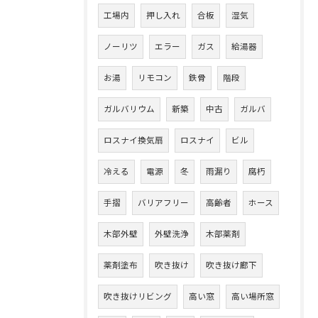
工場内
押し入れ
合板
湿気
ノーリツ
エラー
ガス
給湯器
お湯
リモコン
鉄骨
階段
ガルバリウム
新築
中古
ガルバ
ロスナイ換気扇
ロスナイ
ビル
冷える
電源
冬
雨漏り
腐朽
手摺
バリアフリー
高齢者
ホース
木部外壁
外壁洗浄
木部薬剤
薬剤塗布
吹き抜け
吹き抜け廊下
吹き抜けリビング
高い窓
高い場所窓