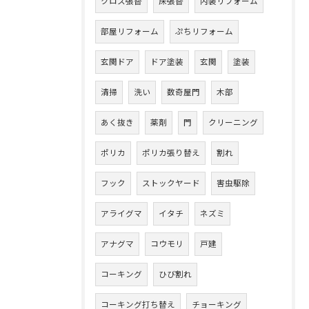
クロス張替
床張替
内装リフォーム
部屋リフォーム
ぷちリフォーム
玄関ドア
ドア塗装
玄関
塗装
清掃
洗い
数奇屋門
木部
あく抜き
薬剤
門
クリーニング
ポリカ
ポリカ張り替え
割れ
フック
ストックヤード
害虫駆除
アライグマ
イタチ
ネズミ
アナグマ
コウモリ
戸建
コーキング
ひび割れ
コーキング打ち替え
チョーキング