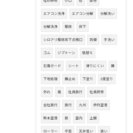
社印研修
小口
柱
部分
エアコン洗浄
エアコン分解
分解洗い
分解洗浄
駆除
床下
シロアリ駆除床下点検口
防御
手洗い
ゴム
ジプトーン
張替え
石膏ボード
シート
滑りにくい
錆
下地処理
錆止め
下塗り
2度塗り
外れ
風
社員旅行
社員研修
会社旅行
旅行
九州
伊丹空港
熊本空港
旅
室内
土間
ローラー
平型
天井低い
狭い