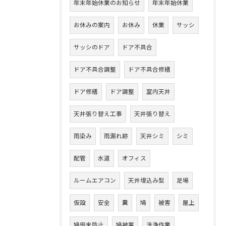
年末年始休業のお知らせ
年末年始休業
お休みの案内
お休み
休業
サッシ
サッシのドア
ドア不具合
ドア不具合調整
ドア不具合修繕
ドア修繕
ドア調整
室内天井
天井張り替え工事
天井張り替え
雨染み
雨漏れ跡
天井シミ
シミ
配管
水道
オフィス
ルームエアコン
天井埋込み型
足場
仮設
安全
糞
鳩
被害
屋上
鳩飛来防止
鳩被害
洗浄作業