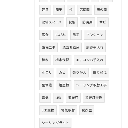
建具
障子
枠
応接間
床の間
収納スペース
収納
防腐剤
サビ
腐食
はがれ
風災
マンション
設備工事
洗面お風呂
庭お手入れ
植木
植木伐採
エアコンお手入れ
ホコリ
カビ
張り替え
貼り替え
屋修繕
陸屋根
シーリング取替工事
電気
LED
蛍光灯
蛍光灯交換
LED交換
電気取替
脱衣室
シーリングライト