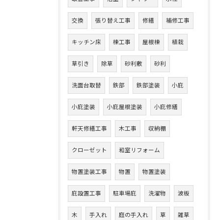
交換
張り替え工事
修繕
補修工事
キッチン床
棟工事
屋根棟
植栽
草引き
除草
砂利敷
砂利
洗面台取替
鉄部
鉄部塗装
小庇
小庇塗装
小庇屋根塗装
小庇修繕
軒天修繕工事
木工事
収納棚
クローゼット
和室リフォーム
物置塗装工事
物置
物置塗装
庇設置工事
駐車場庇
洗濯物
波板
木
手入れ
庭の手入れ
草
雑草