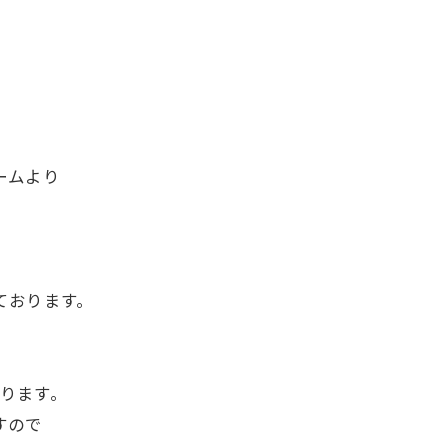
ームより
ております。
。
ります。
すので