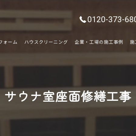
0120-373-68
フォーム
ハウスクリーニング
企業・工場の施工事例
施
水回り
内装
サウナ室座面修繕工事
外装
ぷちリフォーム
外構・エクステリア
害虫害獣駆除