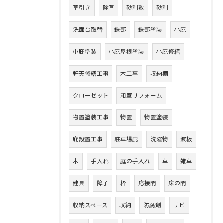
草引き
除草
砂利敷
砂利
洗面台取替
鉄部
鉄部塗装
小庇
小庇塗装
小庇屋根塗装
小庇修繕
軒天修繕工事
木工事
収納棚
クローゼット
和室リフォーム
物置塗装工事
物置
物置塗装
庇設置工事
駐車場庇
洗濯物
波板
木
手入れ
庭の手入れ
草
雑草
建具
障子
枠
応接間
床の間
収納スペース
収納
防腐剤
サビ