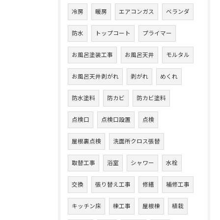
冷房
暖房
エアコンガス
ベランダ
防水
トップコート
プライマー
お風呂塗装工事
お風呂天井
モルタル
お風呂天井剥がれ
剥がれ
めくれ
防水塗料
防カビ
防カビ塗料
点検口
点検口設置
点検
屋根裏点検
洗面所クロス張替
取替工事
浴室
シャワー
水栓
交換
張り替え工事
修繕
補修工事
キッチン床
棟工事
屋根棟
植栽