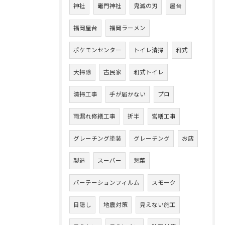
神社
竈門神社
鬼滅の刃
屋台
福岡屋台
福岡ラーメン
ポケモンセンター
トイレ清掃
和式
大掃除
古民家
和式トイレ
清掃工事
手が届かない
プロ
雨漏れ修繕工事
折半
営繕工事
グレーチング塗装
グレーチング
お店
製造
スーパー
惣菜
パーテーションフィルム
スモーク
目隠し
地震対策
見えない施工