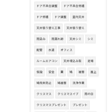
ドア不具合調整
ドア不具合修繕
ドア修繕
ドア調整
室内天井
天井張り替え工事
天井張り替え
雨染み
雨漏れ跡
天井シミ
シミ
配管
水道
オフィス
ルームエアコン
天井埋込み型
足場
仮設
安全
糞
鳩
被害
屋上
鳩飛来防止
鳩被害
洗浄作業
クリスマス
クリスマスイブ
雨の日
クリスマスプレゼント
プレゼント