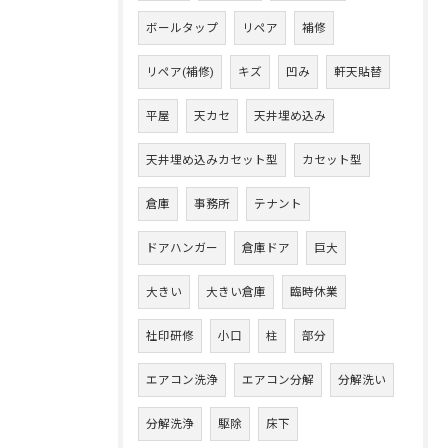
ボールタップ
リペア
補修
リペア(補修)
キズ
凹み
軒天貼替
平屋
天カセ
天井埋め込み
天井埋め込みカセット型
カセット型
倉庫
事務所
テナント
ドアハンガー
倉庫ドア
巨大
大きい
大きい倉庫
臨時休業
社印研修
小口
柱
部分
エアコン洗浄
エアコン分解
分解洗い
分解洗浄
駆除
床下