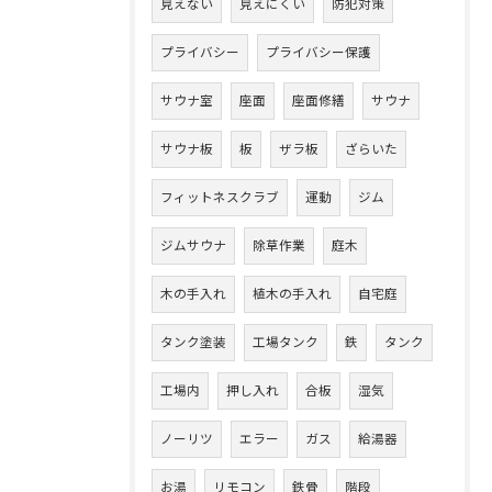
見えない
見えにくい
防犯対策
プライバシー
プライバシー保護
サウナ室
座面
座面修繕
サウナ
サウナ板
板
ザラ板
ざらいた
フィットネスクラブ
運動
ジム
ジムサウナ
除草作業
庭木
木の手入れ
植木の手入れ
自宅庭
タンク塗装
工場タンク
鉄
タンク
工場内
押し入れ
合板
湿気
ノーリツ
エラー
ガス
給湯器
お湯
リモコン
鉄骨
階段