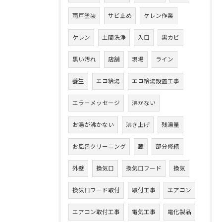
雨戸塗装
サビ止め
ケレン作業
ケレン
土間洗浄
入口
黒カビ
黒い汚れ
店舗
現場
ライン
養生
エコ給湯
エコ給湯設置工事
エラーメッセージ
沸かない
お湯が沸かない
沸き上げ
残湯量
お風呂クリーニング
蔵
部分修繕
外壁
換気口
換気口フード
換気
換気口フード取付
取付工事
エアコン
エアコン取付工事
電気工事
電化製品