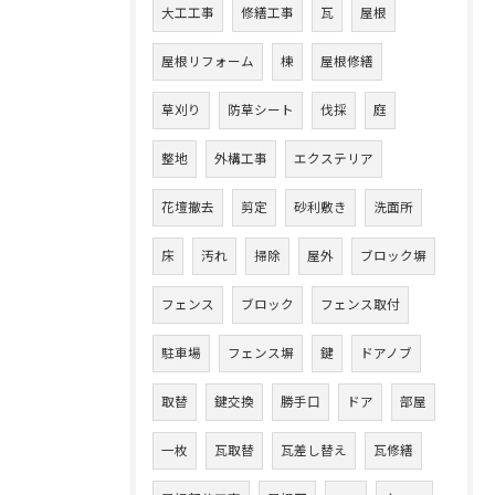
大工工事
修繕工事
瓦
屋根
屋根リフォーム
棟
屋根修繕
草刈り
防草シート
伐採
庭
整地
外構工事
エクステリア
花壇撤去
剪定
砂利敷き
洗面所
床
汚れ
掃除
屋外
ブロック塀
フェンス
ブロック
フェンス取付
駐車場
フェンス塀
鍵
ドアノブ
取替
鍵交換
勝手口
ドア
部屋
一枚
瓦取替
瓦差し替え
瓦修繕