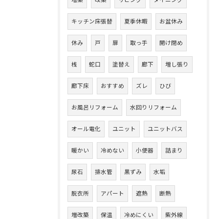
キッチン床張替
夏季休暇
お盆休み
休み
戸
扉
取っ手
開け閉め
桟
蛇口
塗替え
廊下
増し張り
廊下床
おすすめ
ズレ
ひび
お風呂リフォーム
水回りリフォーム
オール電化
ユニット
ユニットバス
暖かい
冷めない
小便器
詰まり
尿石
排水管
黒ずみ
水垢
脱衣所
アパート
遮熱
断熱
増改築
保温
冷めにくい
紫外線