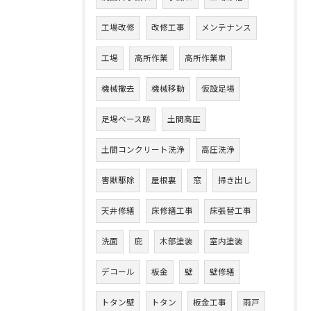
工場改修
改修工事
メンテナンス
工場
高所作業
高所作業車
機械撤去
機械移動
仮設足場
足場ベース跡
土間高圧
土間コンクリート洗浄
高圧洗浄
害獣駆除
屋根裏
窓
掃き出し
天井修繕
床修繕工事
床張替工事
洗面
庇
木部塗装
室内塗装
デコール
板金
壁
壁修繕
トタン壁
トタン
板金工事
雨戸