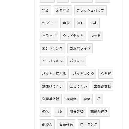
守る
家を守る
フラッシュバルブ
センサー
自動
加工
排水
トラップ
ウッドデッキ
ウッド
エントランス
ゴムパッキン
ドアパッキン
パッキン
パッキン切れる
パッキン交換
玄関鍵
鍵開けにくい
回しにくい
玄関鍵交換
玄関鍵修繕
鍵調整
調整
樋
劣化
ゴミ
部分張替
雨侵入経路
雨侵入
板金張替
ロータンク