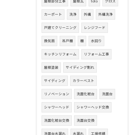
屋根部分工事
屋根瓦
toto
クロス
カーポート
洗浄
外構
外構洗浄
戸建てクリーニング
レンジフード
換気扇
吊戸棚
棚
水回り
キッチンリフォーム
リフォーム工事
屋根塗装
サイディング割れ
サイディング
カラーベスト
リノベーション
洗面化粧台
洗面台
シャワーヘッド
シャワーヘッド交換
洗面化粧台交換
洗面台交換
洗面台水漏れ
水漏れ
工場修繕