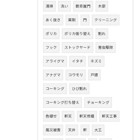
清掃
洗い
数奇屋門
木部
あく抜き
薬剤
門
クリーニング
ポリカ
ポリカ張り替え
割れ
フック
ストックヤード
害虫駆除
アライグマ
イタチ
ネズミ
アナグマ
コウモリ
戸建
コーキング
ひび割れ
コーキング打ち替え
チョーキング
色褪せ
軒天
軒天修繕
軒天工事
風災被害
天井
軒
大工