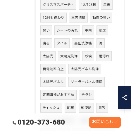
クリスマスパーティ
12月25日
年末
12月も終わり
車内清掃
動物の臭い
臭い
シートの汚れ
車内
座席
腐る
タイル
高圧洗浄機
泥
太陽光
太陽光洗浄
砂埃
雨汚れ
発電効率向上
太陽光パネル洗浄
太陽光パネル
ソーラーパネル清掃
定期清掃がおすすめ
チラシ
ティッシュ
配布
郵便局
集客
0120-373-680
シャワーから漏れる
鎧囲い
鎧
お問い合わせ