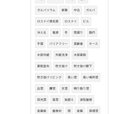
ガルバリウム
新築
中古
ガルバ
ロスナイ換気扇
ロスナイ
ビル
冷える
電源
冬
雨漏り
腐朽
手摺
バリアフリー
高齢者
ホース
木部外壁
外壁洗浄
木部薬剤
薬剤塗布
吹き抜け
吹き抜け廊下
吹き抜けリビング
高い窓
高い場所窓
出窓
腰窓
天窓
明り取り窓
採光窓
高窓
貼替え
波型屋根
金属板
屋根材
雨
金属
排煙窓