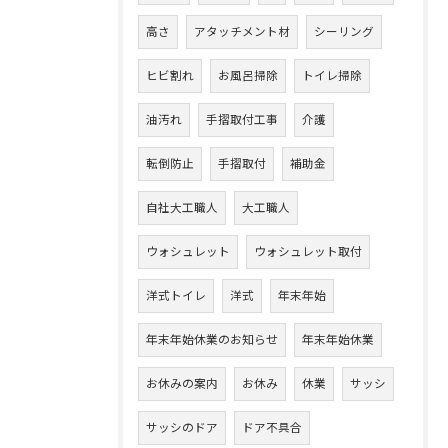
高さ
アタッチメント材
シーリング
ヒビ割れ
お風呂掃除
トイレ掃除
油汚れ
手摺取付工事
介護
転倒防止
手摺取付
補助金
自社大工職人
大工職人
ウォシュレット
ウォシュレット取付
洋式トイレ
洋式
年末年始
年末年始休業のお知らせ
年末年始休業
お休みの案内
お休み
休業
サッシ
サッシのドア
ドア不具合