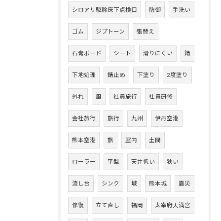
シロアリ駆除床下点検口
防御
手洗い
ゴム
ジプトーン
張替え
石膏ボード
シート
滑りにくい
錆
下地処理
錆止め
下塗り
2度塗り
外れ
風
社員旅行
社員研修
会社旅行
旅行
九州
伊丹空港
熊本空港
旅
室内
土間
ローラー
平型
天井低い
狭い
流し台
シンク
城
熊本城
震災
修復
立て直し
福岡
太宰府天満宮