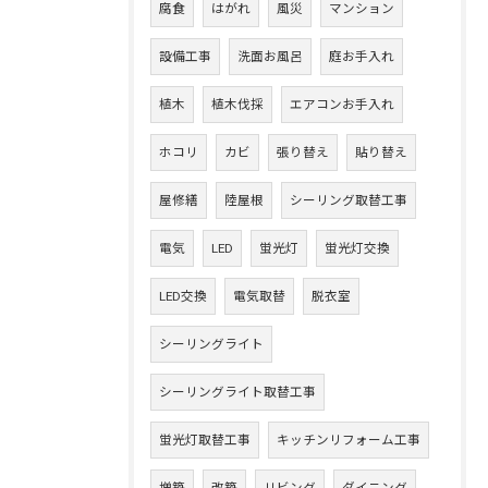
腐食
はがれ
風災
マンション
設備工事
洗面お風呂
庭お手入れ
植木
植木伐採
エアコンお手入れ
ホコリ
カビ
張り替え
貼り替え
屋修繕
陸屋根
シーリング取替工事
電気
LED
蛍光灯
蛍光灯交換
LED交換
電気取替
脱衣室
シーリングライト
シーリングライト取替工事
蛍光灯取替工事
キッチンリフォーム工事
増築
改築
リビング
ダイニング